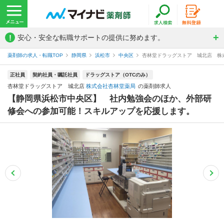
!
安心・安全な転職サポートの提供に努めます。
薬剤師の求人・転職TOP
静岡県
浜松市
中央区
杏林堂ドラッグストア 城北店 株
正社員
契約社員・嘱託社員
ドラッグストア（OTCのみ）
杏林堂ドラッグストア 城北店
株式会社杏林堂薬局
の薬剤師求人
【静岡県浜松市中央区】 社内勉強会のほか、外部研
修会への参加可能！スキルアップを応援します。