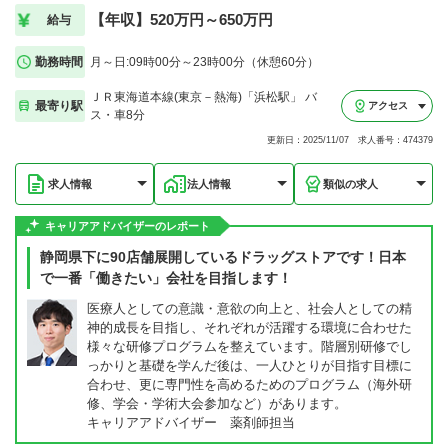
【年収】520万円～650万円
給与
勤務時間
月～日:09時00分～23時00分（休憩60分）
ＪＲ東海道本線(東京－熱海)「浜松駅」 バ
最寄り駅
アクセス
ス・車8分
更新日：2025/11/07 求人番号：474379
求人情報
法人情報
類似の求人
キャリアアドバイザーのレポート
静岡県下に90店舗展開しているドラッグストアです！日本
で一番「働きたい」会社を目指します！
医療人としての意識・意欲の向上と、社会人としての精
神的成長を目指し、それぞれが活躍する環境に合わせた
様々な研修プログラムを整えています。階層別研修でし
っかりと基礎を学んだ後は、一人ひとりが目指す目標に
合わせ、更に専門性を高めるためのプログラム（海外研
修、学会・学術大会参加など）があります。
キャリアアドバイザー 薬剤師担当