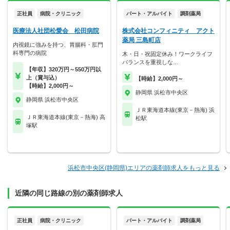
正社員
病院・クリニック
パート・アルバイト
調剤薬局
医療法人社団松愛会 松田病院
株式会社コンフィニティ アクト
薬局 三島町店
内視鏡に強みを持つ、胃腸科・肛門
科専門の病院
木・日・祝固定休み！ワークライフ
バランスを重視しな…
【年収】320万円～550万円以
上（賞与込）
【時給】2,000円～
【時給】2,000円～
静岡県 浜松市中央区
静岡県 浜松市中央区
ＪＲ東海道本線(東京－熱海) 浜
ＪＲ東海道本線(東京－熱海) 高
松駅
塚駅
浜松市中央区(静岡県)エリアの薬剤師求人をもっと見る
近隣の同じ路線の別の薬剤師求人
正社員
病院・クリニック
パート・アルバイト
調剤薬局