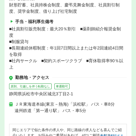
財形貯蓄、社員持株会制度、慶弔見舞金制度、社員割引制
度、奨学金制度、借り上げ社宅制度
手当・福利厚生備考
■社員割引販売制度：最大20％割引 ■薬剤師紹介報奨金制
度
■制服貸与
■長期連続休暇制度：年1回7日間以上または年2回連続4日間
を取得
■社内サークル ■契約スポーツクラブ ■育休取得率90％以
上
勤務地・アクセス
原則、引越しを伴う転勤なし
車通勤可
静岡県浜松市中央区城北3丁目2-1
ＪＲ東海道本線(東京－熱海)「浜松駅」 バス・車8分
遠州鉄道「第一通り駅」 バス・車5分
同じエリアで似た条件の求人や、同じ路線の求人なども喜んでご紹
介いたします。お悩みやご希望があれば、ぜひご相談ください。
無料で相談する