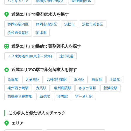
ハイキャリア
積極採用中の求人
WEB面接OK
近隣エリアで薬剤師求人を探す
静岡市駿河区
静岡市清水区
浜松市
浜松市浜名区
浜松市天竜区
沼津市
近隣エリアの路線で薬剤師求人を探す
ＪＲ東海道本線(東京－熱海)
遠州鉄道
近隣エリアの駅で薬剤師求人を探す
高塚駅
天竜川駅
八幡(静岡)駅
浜松駅
舞阪駅
上島駅
遠州西ケ崎駅
曳馬駅
遠州病院駅
さぎの宮駅
新浜松駅
自動車学校前駅
助信駅
積志駅
第一通り駅
この求人と似た求人をチェック
エリア