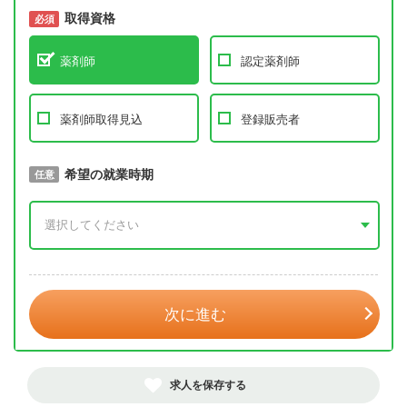
取得資格
必須
必須
薬剤師
認定薬剤師
薬剤師取得見込
登録販売者
取得予定年
希望の就業時期
必須
任意
年 3月
次に進む
求人を保存する