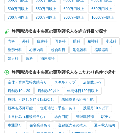
300万円以上
350万円以上
400万円以上
450万円以上
500万円以上
550万円以上
600万円以上
650万円以上
700万円以上
800万円以上
900万円以上
1000万円以上
静岡県浜松市中央区の薬剤師求人を処方科目で探す
内科
外科
皮膚科
耳鼻科
眼科
精神科
小児科
整形外科
心療内科
総合科目
消化器科
循環器科
婦人科
歯科
泌尿器科
静岡県浜松市中央区の薬剤師求人をこだわり条件で探す
産休・育休取得実績有り
スキルアップ
店舗数1～9
店舗数10～29
店舗数30以上
年間休日120日以上
原則、引越しを伴う転勤なし
未経験者も応募可能
新卒も応募可能
住宅補助（手当）あり
残業月10ｈ以下
土日休み（相談可含む）
総合門前
管理職候補
駅チカ
車通勤可
在宅業務あり
登録販売者の求人
夏～秋入職可