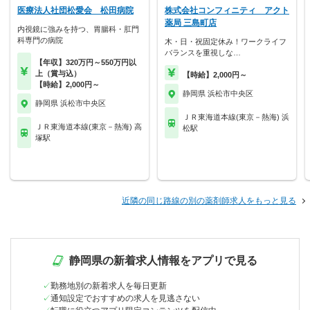
医療法人社団松愛会 松田病院
株式会社コンフィニティ アクト
薬局 三島町店
内視鏡に強みを持つ、胃腸科・肛門
科専門の病院
木・日・祝固定休み！ワークライフ
バランスを重視しな…
【年収】320万円～550万円以
上（賞与込）
【時給】2,000円～
【時給】2,000円～
静岡県 浜松市中央区
静岡県 浜松市中央区
ＪＲ東海道本線(東京－熱海) 浜
ＪＲ東海道本線(東京－熱海) 高
松駅
塚駅
近隣の同じ路線の別の薬剤師求人をもっと見る
静岡県の新着求人情報をアプリで見る
勤務地別の新着求人を毎日更新
通知設定でおすすめの求人を見逃さない