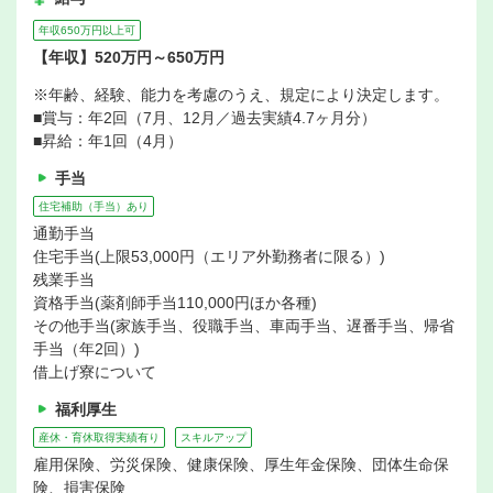
年収650万円以上可
【年収】520万円～650万円
※年齢、経験、能力を考慮のうえ、規定により決定します。
■賞与：年2回（7月、12月／過去実績4.7ヶ月分）
■昇給：年1回（4月）
手当
住宅補助（手当）あり
通勤手当
住宅手当(上限53,000円（エリア外勤務者に限る）)
残業手当
資格手当(薬剤師手当110,000円ほか各種)
その他手当(家族手当、役職手当、車両手当、遅番手当、帰省
手当（年2回）)
借上げ寮について
福利厚生
産休・育休取得実績有り
スキルアップ
雇用保険、労災保険、健康保険、厚生年金保険、団体生命保
険、損害保険