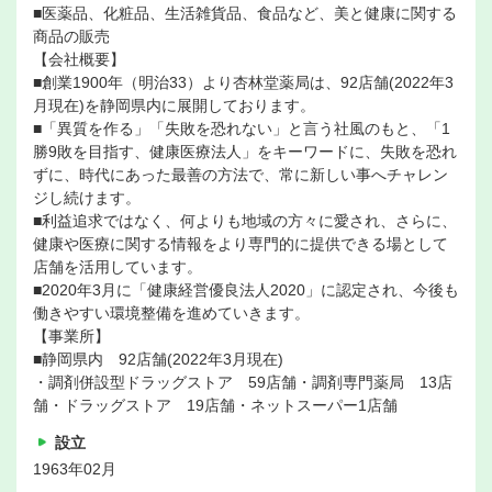
■医薬品、化粧品、生活雑貨品、食品など、美と健康に関する
商品の販売
【会社概要】
■創業1900年（明治33）より杏林堂薬局は、92店舗(2022年3
月現在)を静岡県内に展開しております。
■「異質を作る」「失敗を恐れない」と言う社風のもと、「1
勝9敗を目指す、健康医療法人」をキーワードに、失敗を恐れ
ずに、時代にあった最善の方法で、常に新しい事へチャレン
ジし続けます。
■利益追求ではなく、何よりも地域の方々に愛され、さらに、
健康や医療に関する情報をより専門的に提供できる場として
店舗を活用しています。
■2020年3月に「健康経営優良法人2020」に認定され、今後も
働きやすい環境整備を進めていきます。
【事業所】
■静岡県内 92店舗(2022年3月現在)
・調剤併設型ドラッグストア 59店舗・調剤専門薬局 13店
舗・ドラッグストア 19店舗・ネットスーパー1店舗
設立
1963年02月