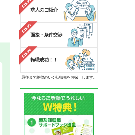
STEP2
求人のご紹介
STEP3
面接・条件交渉
STEP4
転職成功！！
最後まで納得のいく転職先をお探しします。