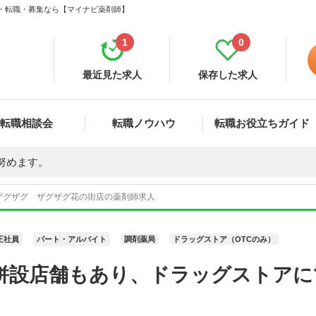
人・転職・募集なら【マイナビ薬剤師】
1
0
最近見た求人
保存した求人
転職相談会
転職ノウハウ
転職お役立ちガイド
努めます。
ザグザグ ザグザグ花の街店の薬剤師求人
正社員
パート・アルバイト
調剤薬局
ドラッグストア（OTCのみ）
C併設店舗もあり、ドラッグストア