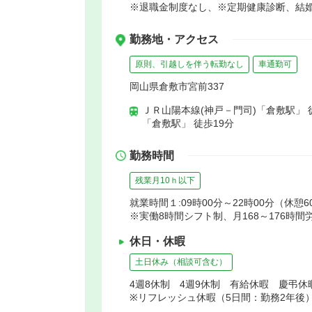
※退職金制度なし、※定期健康診断、結
勤務地・アクセス
原則、引越しを伴う転勤なし
車通勤可
岡山県倉敷市宮前337
ＪＲ山陽本線(神戸－門司)「倉敷駅」 
「倉敷駅」 徒歩19分
勤務時間
残業月10ｈ以下
就業時間１:09時00分～22時00分（休憩6
※実働8時間シフト制、月168～176時間
休日・休暇
土日休み（相談可含む）
4週8休制 4週9休制 有給休暇 慶弔
※リフレッシュ休暇（5日間：勤務2年後