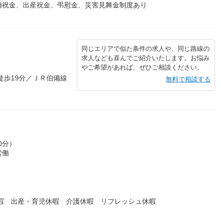
婚祝金、出産祝金、弔慰金、災害見舞金制度あり
同じエリアで似た条件の求人や、同じ路線の
求人なども喜んでご紹介いたします。お悩み
やご希望があれば、ぜひご相談ください。
徒歩19分／ＪＲ伯備線
無料で相談する
0分）
労働
休暇 出産・育児休暇 介護休暇 リフレッシュ休暇
）