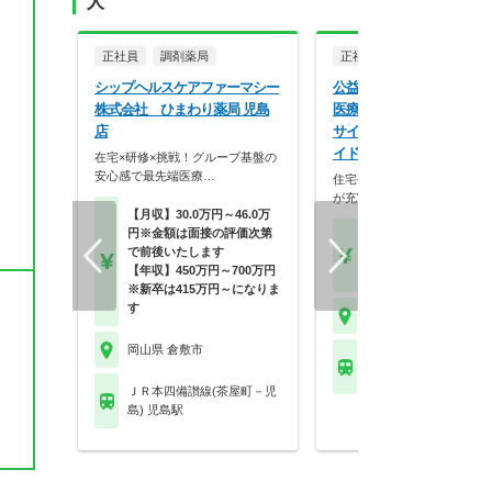
人
正社員
調剤薬局
正社員
病院・クリニッ
シップヘルスケアファーマシー
公益財団法人大原記念倉敷
株式会社 ひまわり薬局 児島
医療機構 倉敷中央病院リ
店
サイド 倉敷中央病院リバ
イド
在宅×研修×挑戦！グループ基盤の
安心感で最先端医療…
住宅手当や職員食堂など福利
が充実している病院求…
【月収】30.0万円～46.0万
円※金額は面接の評価次第
【月収】20.0万円～22.
で前後いたします
円★経験により優遇
【年収】450万円～700万円
【年収】360万円～38
※新卒は415万円～になりま
す
岡山県 倉敷市
岡山県 倉敷市
ＪＲ山陽本線(神戸－門
倉敷駅 他
ＪＲ本四備讃線(茶屋町－児
島) 児島駅