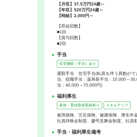
【月収】37.5万円24歳～
【年収】520万円24歳～
【時給】2,000円～
【昇給回数】
■1回
【賞与回数】
■2回
手当
住宅補助（手当）あり
通勤手当 住宅手当(転居を伴う異動ができる
当、役職手当：薬局長手当：10,000～30,
当：40,000～70,000円)
福利厚生
産休・育休取得実績有り
スキルアップ
雇用保険、労災保険、健康保険、厚生年
社員持株会制度、慶弔見舞金制度、社員
手当・福利厚生備考