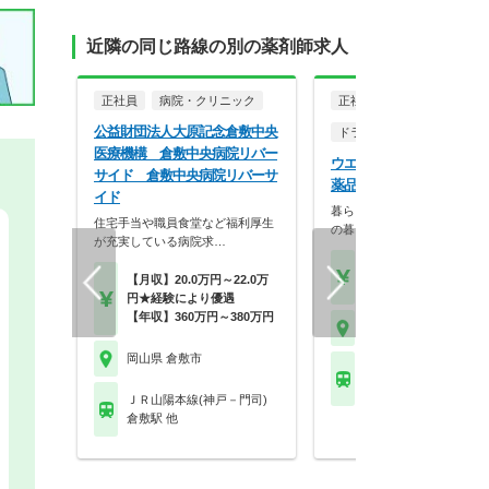
近隣の同じ路線の別の薬剤師求人
正社員
病院・クリニック
正社員
公益財団法人大原記念倉敷中央
ドラッグストア（調剤併設
医療機構 倉敷中央病院リバー
ウエルシア薬局株式会社 
サイド 倉敷中央病院リバーサ
薬品倉敷新田店
イド
暮らしを支える仕事だから、
住宅手当や職員食堂など福利厚生
の暮らしも大切に。業…
が充実している病院求…
【月収】33.5万円
【月収】20.0万円～22.0万
【年収】515万円～65
円★経験により優遇
【年収】360万円～380万円
岡山県 倉敷市
岡山県 倉敷市
ＪＲ山陽本線(神戸－門
倉敷駅 他
ＪＲ山陽本線(神戸－門司)
倉敷駅 他