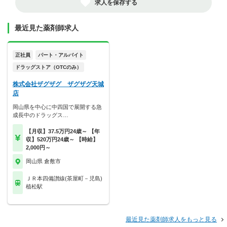
求人を保存する
最近見た薬剤師求人
正社員
パート・アルバイト
ドラッグストア（OTCのみ）
株式会社ザグザグ ザグザグ天城
店
岡山県を中心に中四国で展開する急
成長中のドラッグス…
【月収】37.5万円24歳～ 【年
収】520万円24歳～ 【時給】
2,000円～
岡山県 倉敷市
ＪＲ本四備讃線(茶屋町－児島)
植松駅
最近見た薬剤師求人をもっと見る