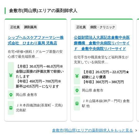
倉敷市(岡山県)エリアの薬剤師求人
正社員
調剤薬局
正社員
病院・クリニック
シップヘルスケアファーマシー株
公益財団法人大原記念倉敷中央医
式会社 ひまわり薬局 児島店
療機構 倉敷中央病院リバーサイ
ド 倉敷中央病院リバーサイド
在宅×研修×挑戦！グループ基盤の安
心感で最先端医療…
住宅手当や職員食堂など福利厚生が
充実している病院求…
【月収】30.0万円～46.0万円※
金額は面接の評価次第で前後い
【月収】20.0万円～22.0万円★
たします
経験により優遇
【年収】450万円～700万円※
【年収】360万円～380万円
新卒は415万円～になります
岡山県 倉敷市
岡山県 倉敷市
ＪＲ山陽本線(神戸－門司) 倉敷
ＪＲ本四備讃線(茶屋町－児島)
駅 他
児島駅
倉敷市(岡山県)エリアの薬剤師求人をもっと見る