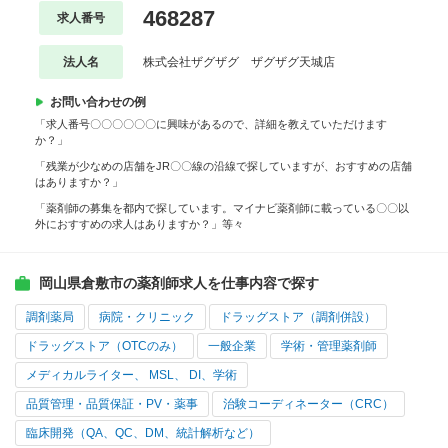
468287
求人番号
法人名
株式会社ザグザグ ザグザグ天城店
お問い合わせの例
「求人番号〇〇〇〇〇〇に興味があるので、詳細を教えていただけます
か？」
「残業が少なめの店舗をJR〇〇線の沿線で探していますが、おすすめの店舗
はありますか？」
「薬剤師の募集を都内で探しています。マイナビ薬剤師に載っている〇〇以
外におすすめの求人はありますか？」等々
岡山県倉敷市の薬剤師求人を仕事内容で探す
調剤薬局
病院・クリニック
ドラッグストア（調剤併設）
ドラッグストア（OTCのみ）
一般企業
学術・管理薬剤師
メディカルライター、 MSL、 DI、学術
品質管理・品質保証・PV・薬事
治験コーディネーター（CRC）
臨床開発（QA、QC、DM、統計解析など）