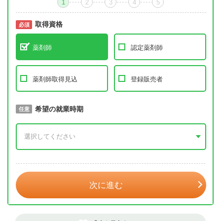
1
2
3
4
5
取得資格
必須
必須
薬剤師
認定薬剤師
薬剤師取得見込
登録販売者
取得予定年
希望の就業時期
必須
任意
年 3月
次に進む