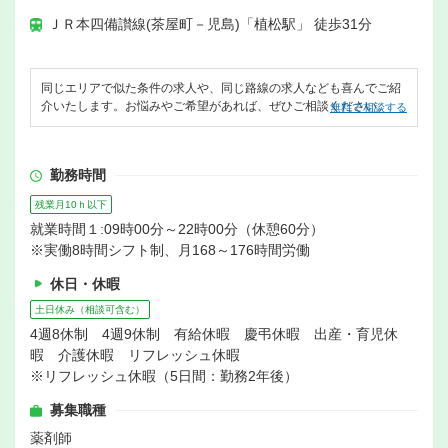
ＪＲ本四備讃線(茶屋町－児島)「植松駅」 徒歩31分
同じエリアで似た条件の求人や、同じ路線の求人なども喜んでご紹
介いたします。お悩みやご希望があれば、ぜひご相談ください。
無料で相談する
勤務時間
残業月10ｈ以下
就業時間１:09時00分～22時00分（休憩60分）
※実働8時間シフト制、月168～176時間労働
休日・休暇
土日休み（相談可含む）
4週8休制 4週9休制 有給休暇 慶弔休暇 出産・育児休
暇 介護休暇 リフレッシュ休暇
※リフレッシュ休暇（5日間：勤務2年後）
募集職種
薬剤師