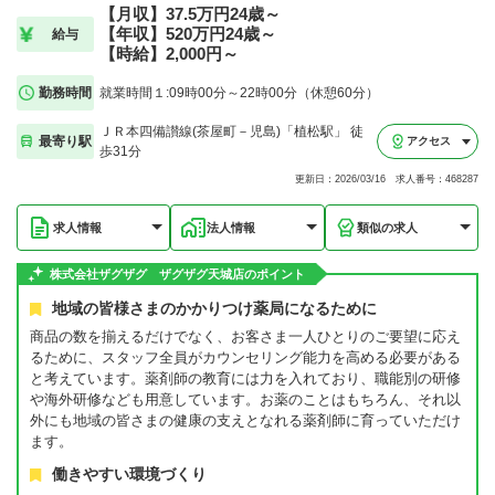
【月収】37.5万円24歳～
【年収】520万円24歳～
給与
【時給】2,000円～
勤務時間
就業時間１:09時00分～22時00分（休憩60分）
ＪＲ本四備讃線(茶屋町－児島)「植松駅」 徒
最寄り駅
アクセス
歩31分
更新日：2026/03/16 求人番号：468287
求人情報
法人情報
類似の求人
株式会社ザグザグ ザグザグ天城店のポイント
地域の皆様さまのかかりつけ薬局になるために
商品の数を揃えるだけでなく、お客さま一人ひとりのご要望に応え
るために、スタッフ全員がカウンセリング能力を高める必要がある
と考えています。薬剤師の教育には力を入れており、職能別の研修
や海外研修なども用意しています。お薬のことはもちろん、それ以
外にも地域の皆さまの健康の支えとなれる薬剤師に育っていただけ
ます。
働きやすい環境づくり