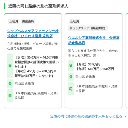
近隣の同じ路線の別の薬剤師求人
正社員
調剤薬局
正社員
ドラッグストア（調剤併設）
シップヘルスケアファーマシー株
式会社 ひまわり薬局 児島店
ウエルシア薬局株式会社 金光薬
品倉敷林店
在宅×研修×挑戦！グループ基盤の安
心感で最先端医療…
暮らしを支える仕事だから、自分の
暮らしも大切に。業…
【月収】30.0万円～46.0万円※
金額は面接の評価次第で前後い
【月収】33.5万円
たします
【年収】515万円～650万円
【年収】450万円～700万円※
新卒は415万円～になります
岡山県 倉敷市
岡山県 倉敷市
ＪＲ本四備讃線(茶屋町－児島)
木見駅
ＪＲ本四備讃線(茶屋町－児島)
児島駅
近隣の同じ路線の別の薬剤師求人をもっと見る