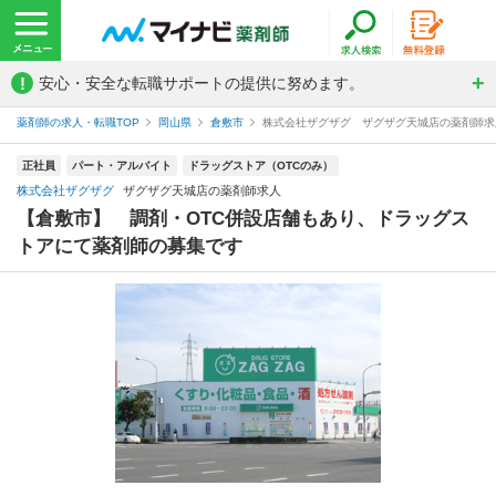
!
安心・安全な転職サポートの提供に努めます。
薬剤師の求人・転職TOP
岡山県
倉敷市
株式会社ザグザグ ザグザグ天城店の薬剤師求
正社員
パート・アルバイト
ドラッグストア（OTCのみ）
株式会社ザグザグ
ザグザグ天城店の薬剤師求人
【倉敷市】 調剤・OTC併設店舗もあり、ドラッグス
トアにて薬剤師の募集です