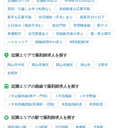
店舗数10～29
店舗数30以上
年間休日120日以上
原則、引越しを伴う転勤なし
未経験者も応募可能
新卒も応募可能
住宅補助（手当）あり
残業月10ｈ以下
土日休み（相談可含む）
総合門前
管理職候補
駅チカ
車通勤可
在宅業務あり
登録販売者の求人
夏～秋入職可
ハイキャリア
積極採用中の求人
WEB面接OK
近隣エリアで薬剤師求人を探す
岡山市中区
岡山市東区
岡山市南区
津山市
玉野市
笠岡市
近隣エリアの路線で薬剤師求人を探す
ＪＲ山陽本線(神戸－門司)
ＪＲ伯備線
ＪＲ宇野線
ＪＲ本四備讃線(茶屋町－児島)
水島臨海鉄道
井原鉄道
近隣エリアの駅で薬剤師求人を探す
浦田(岡山)駅
上の町駅
川辺宿駅
倉敷駅
児島駅