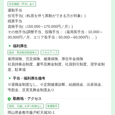
住宅補助（手当）あり
通勤手当
住宅手当(（転居を伴う異動ができる方が対象）)
残業手当
資格手当(（150,000～170,000円／月）)
その他手当(調整手当、役職手当：（薬局長手当：10,000～
30,000円／月、エリア長手当：50,000～60,000円）、)
福利厚生
産休・育休取得実績有り
スキルアップ
雇用保険、労災保険、健康保険、厚生年金保険
社員持株会制度、慶弔見舞金制度、社員割引制度、奨学金制
度、駐車場
手当・福利厚生備考
※退職金制度なし、※定期健康診断、結婚祝金、出産祝金、
弔慰金、災害見舞金制度あり
勤務地・アクセス
原則、引越しを伴う転勤なし
車通勤可
岡山県倉敷市藤戸町天城30-1