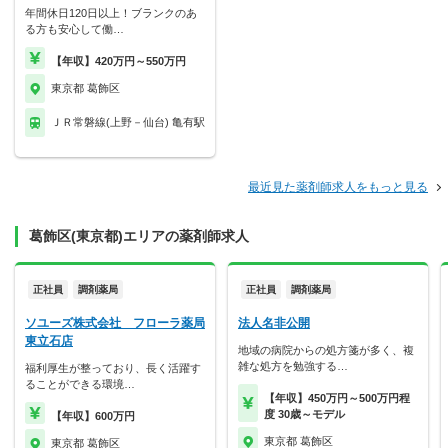
年間休日120日以上！ブランクのあ
る方も安心して働…
【年収】420万円～550万円
東京都 葛飾区
ＪＲ常磐線(上野－仙台) 亀有駅
最近見た薬剤師求人をもっと見る
葛飾区(東京都)エリアの薬剤師求人
正社員
調剤薬局
正社員
調剤薬局
ソユーズ株式会社 フローラ薬局
法人名非公開
東立石店
地域の病院からの処方箋が多く、複
雑な処方を勉強する…
福利厚生が整っており、長く活躍す
ることができる環境…
【年収】450万円～500万円程
度 30歳～モデル
【年収】600万円
東京都 葛飾区
東京都 葛飾区