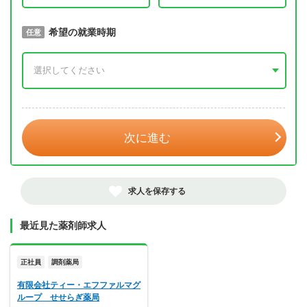
取得予定年
希望の就業時期
必須
任意
年 3月
次に進む
求人を保存する
最近見た薬剤師求人
正社員
調剤薬局
有限会社ティー・エフファルマグ
ループ せせらぎ薬局