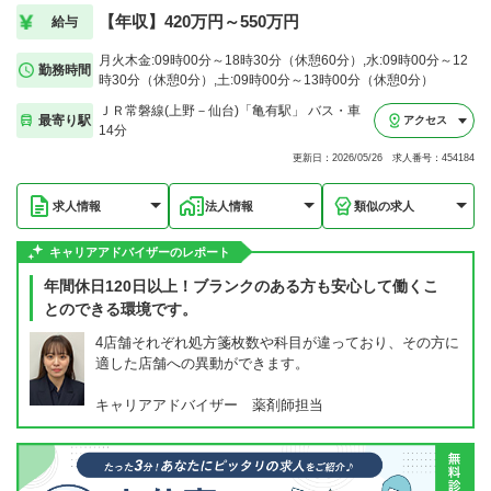
【年収】420万円～550万円
給与
月火木金:09時00分～18時30分（休憩60分）,水:09時00分～12
勤務時間
時30分（休憩0分）,土:09時00分～13時00分（休憩0分）
ＪＲ常磐線(上野－仙台)「亀有駅」 バス・車
最寄り駅
アクセス
14分
更新日：2026/05/26 求人番号：454184
求人情報
法人情報
類似の求人
キャリアアドバイザーのレポート
年間休日120日以上！ブランクのある方も安心して働くこ
とのできる環境です。
4店舗それぞれ処方箋枚数や科目が違っており、その方に
適した店舗への異動ができます。
キャリアアドバイザー 薬剤師担当