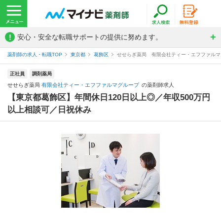
!
安心・安全な転職サポートの提供に努めます。
薬剤師の求人・転職TOP
東京都
葛飾区
せせらぎ薬局 有限会社ティー・エフファルマ
正社員
調剤薬局
せせらぎ薬局
有限会社ティー・エフファルマグループ
の薬剤師求人
【東京都葛飾区】年間休日120日以上◎／年収500万円
以上相談可／日祝休み