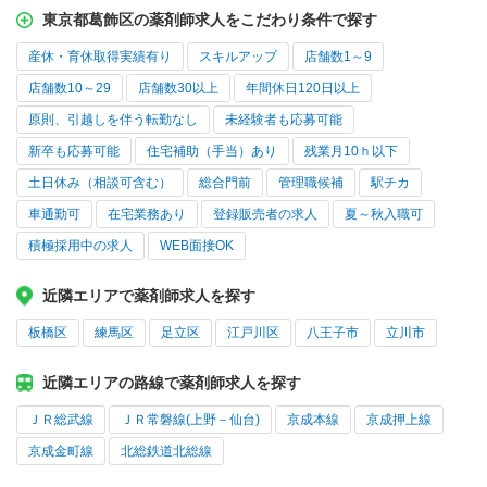
東京都葛飾区の薬剤師求人をこだわり条件で探す
産休・育休取得実績有り
スキルアップ
店舗数1～9
店舗数10～29
店舗数30以上
年間休日120日以上
原則、引越しを伴う転勤なし
未経験者も応募可能
新卒も応募可能
住宅補助（手当）あり
残業月10ｈ以下
土日休み（相談可含む）
総合門前
管理職候補
駅チカ
車通勤可
在宅業務あり
登録販売者の求人
夏～秋入職可
積極採用中の求人
WEB面接OK
近隣エリアで薬剤師求人を探す
板橋区
練馬区
足立区
江戸川区
八王子市
立川市
近隣エリアの路線で薬剤師求人を探す
ＪＲ総武線
ＪＲ常磐線(上野－仙台)
京成本線
京成押上線
京成金町線
北総鉄道北総線