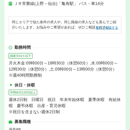
ＪＲ常磐線(上野－仙台)「亀有駅」 バス・車14分
同じエリアで似た条件の求人や、同じ路線の求人なども喜んでご紹
介いたします。お悩みやご希望があれば、ぜひご相談ください。
無料で相談する
勤務時間
残業月10ｈ以下
月火木金:09時00分～18時30分（休憩60分）,水:09時00分～
12時30分（休憩0分）,土:09時00分～13時00分（休憩0分）
※週40時間勤務制
休日・休暇
年間休日120日以上
週休2日制 日曜日 祝日 年末年始休暇 夏季休暇 有給休
暇 慶弔休暇 出産・育児休暇
※祝日を含まない週休2日制
募集職種
薬剤師