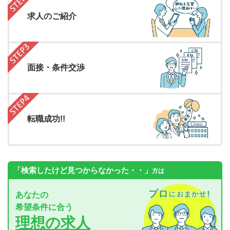
求人のご紹介
面接・条件交渉
転職成功!!
「検索したけど見つからなかった・・」
方は
あなたの
希望条件に合う
理想の求人