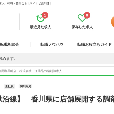
 求人・転職・募集なら【マイナビ薬剤師】
1
0
最近見た求人
保存した求人
転職相談会
転職ノウハウ
転職お役立ちガイド
努めます。
薬局塩屋町店 株式会社三河薬品の薬剤師求人
正社員
調剤薬局
鉄沿線】 香川県に店舗展開する調