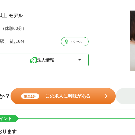
以上 モデル
分（休憩60分）
駅」 徒歩6分
アクセス
法人情報
か？
この求人に興味がある
簡単1分
イント
おります