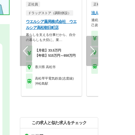
正社員
正社員
調剤薬局
法人名非公開
ドラッグストア（調剤併設）
連続黒字48年の圧倒的安定
ウエルシア薬局株式会社 ウエ
己資本比率約60％…
ルシア高松朝日町店
暮らしを支える仕事だから、自分
【年収】467万円以上 2
の暮らしも大切に。業…
～モデル
【月収】33.5万円
香川県 高松市
【年収】515万円～650万円
高松琴平電気鉄道(志度
香川県 高松市
今橋駅
高松琴平電気鉄道(志度線)
沖松島駅
この求人と似た求人をチェック