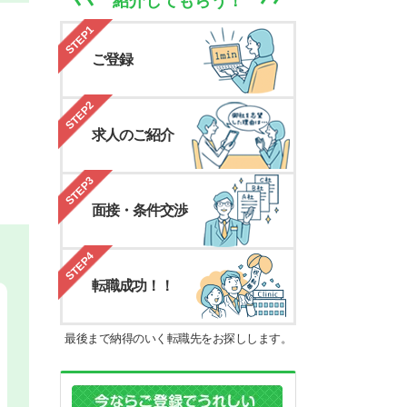
紹介してもらう！
STEP1
ご登録
STEP2
求人のご紹介
STEP3
面接・条件交渉
STEP4
転職成功！！
最後まで納得のいく転職先をお探しします。