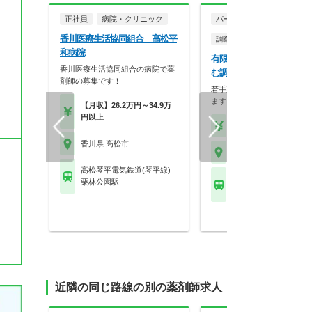
正社員
病院・クリニック
パート・アルバイト
香川医療生活協同組合 高松平
調剤薬局
和病院
有限会社エムシーアシスト
香川医療生活協同組合の病院で薬
む調剤薬局
剤師の募集です！
若手薬剤師が活躍できる場が
ます！在宅に力を入れ…
【月収】26.2万円～34.9万
円以上
【時給】2,000円～2,5
香川県 高松市
香川県 高松市
高松琴平電気鉄道(琴平線)
ＪＲ予讃線(高松－宇和
栗林公園駅
端岡駅
近隣の同じ路線の別の薬剤師求人