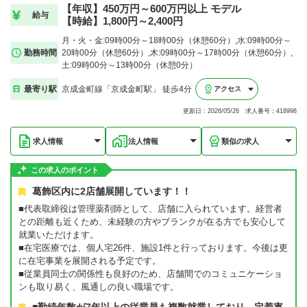
【年収】450万円～600万円以上 モデル
給与
【時給】1,800円～2,400円
月・火・金:09時00分～18時00分（休憩60分）,水:09時00分～
勤務時間
20時00分（休憩60分）,木:09時00分～17時00分（休憩60分）,
土:09時00分～13時00分（休憩0分）
最寄り駅
京成金町線「京成金町駅」 徒歩4分
アクセス
更新日：2026/05/26 求人番号：418998
求人情報
法人情報
類似の求人
この求人のポイント
葛飾区内に2店舗展開しています！！
■代表取締役は管理薬剤師として、店舗に入られています。経営者
との距離も近くため、未経験の方やブランクが在る方でも安心して
就業いただけます。
■在宅医療では、個人宅26件、施設1件と行っております。今後は更
に在宅事業を展開される予定です。
■従業員同士の関係性も良好のため、店舗間でのコミュニケーショ
ンも取り易く、風通しの良い職場です。