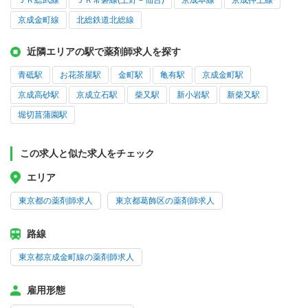
ＪＲ総武線
ＪＲ常磐線(上野－仙台)
京成本線
京成押上線
京成金町線
北総鉄道北総線
近隣エリアの駅で薬剤師求人を探す
青砥駅
お花茶屋駅
金町駅
亀有駅
京成金町駅
京成高砂駅
京成立石駅
柴又駅
新小岩駅
新柴又駅
堀切菖蒲園駅
この求人と似た求人をチェック
エリア
東京都の薬剤師求人
東京都葛飾区の薬剤師求人
路線
東京都京成金町線の薬剤師求人
雇用形態