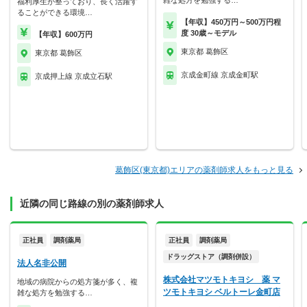
雑な処方を勉強する…
福利厚生が整っており、長く活躍す
ることができる環境…
【年収】450万円～500万円程
度 30歳～モデル
【年収】600万円
東京都 葛飾区
東京都 葛飾区
京成金町線 京成金町駅
京成押上線 京成立石駅
葛飾区(東京都)エリアの薬剤師求人をもっと見る
近隣の同じ路線の別の薬剤師求人
正社員
調剤薬局
正社員
調剤薬局
ドラッグストア（調剤併設）
法人名非公開
株式会社マツモトキヨシ 薬 マ
地域の病院からの処方箋が多く、複
ツモトキヨシ ベルトーレ金町店
雑な処方を勉強する…