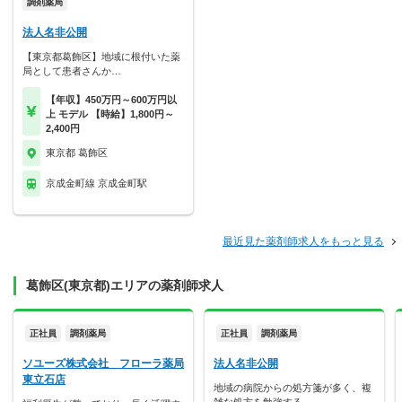
調剤薬局
法人名非公開
【東京都葛飾区】地域に根付いた薬
局として患者さんか…
【年収】450万円～600万円以
上 モデル 【時給】1,800円～
2,400円
東京都 葛飾区
京成金町線 京成金町駅
最近見た薬剤師求人をもっと見る
葛飾区(東京都)エリアの薬剤師求人
正社員
調剤薬局
正社員
調剤薬局
ソユーズ株式会社 フローラ薬局
法人名非公開
東立石店
地域の病院からの処方箋が多く、複