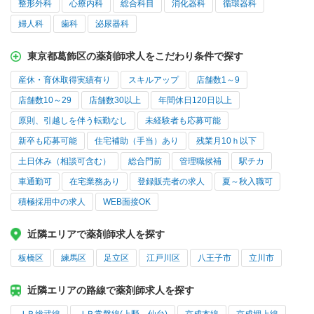
整形外科
心療内科
総合科目
消化器科
循環器科
婦人科
歯科
泌尿器科
東京都葛飾区の薬剤師求人をこだわり条件で探す
産休・育休取得実績有り
スキルアップ
店舗数1～9
店舗数10～29
店舗数30以上
年間休日120日以上
原則、引越しを伴う転勤なし
未経験者も応募可能
新卒も応募可能
住宅補助（手当）あり
残業月10ｈ以下
土日休み（相談可含む）
総合門前
管理職候補
駅チカ
車通勤可
在宅業務あり
登録販売者の求人
夏～秋入職可
積極採用中の求人
WEB面接OK
近隣エリアで薬剤師求人を探す
板橋区
練馬区
足立区
江戸川区
八王子市
立川市
近隣エリアの路線で薬剤師求人を探す