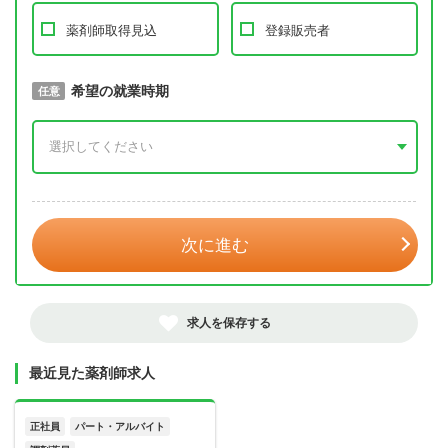
薬剤師取得見込
登録販売者
取得予定年
希望の就業時期
必須
任意
年 3月
次に進む
求人を保存する
最近見た薬剤師求人
正社員
パート・アルバイト