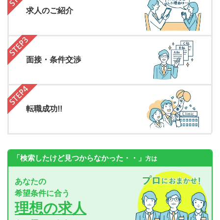
求人のご紹介
面接・条件交渉
転職成功!!
「検索したけど見つからなかった・・」
方は
あなたの
希望条件に合う
理想の求人