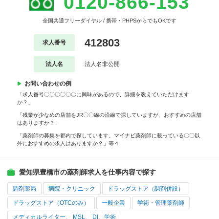
0120-866-153
全国共通フリーダイヤル / 携帯・PHPSからでもOKです
412803
求人番号
法人名
法人名非公開
お問い合わせの例
「求人番号〇〇〇〇〇〇に興味があるので、詳細を教えていただけます
か？」
「残業が少なめの店舗をJR〇〇線の沿線で探していますが、おすすめの店舗
はありますか？」
「薬剤師の募集を都内で探しています。マイナビ薬剤師に載っている〇〇以
外におすすめの求人はありますか？」等々
愛知県豊橋市の薬剤師求人を仕事内容で探す
調剤薬局
病院・クリニック
ドラッグストア（調剤併設）
ドラッグストア（OTCのみ）
一般企業
学術・管理薬剤師
メディカルライター、 MSL、 DI、学術