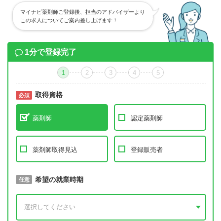
マイナビ薬剤師ご登録後、担当のアドバイザーより
この求人についてご案内差し上げます！
1分で登録完了
1
2
3
4
5
取得資格
必須
必須
薬剤師
認定薬剤師
薬剤師取得見込
登録販売者
取得予定年
希望の就業時期
必須
任意