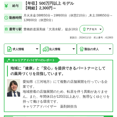
【年収】500万円以上 モデル
給与
【時給】2,300円～
月火水金:08時50分～19時00分（休憩210分）,木土:08時50分～
勤務時間
12時00分（休憩0分）
最寄り駅
豊橋鉄道渥美線「大清水駅」 徒歩18分
アクセス
更新日：2024/11/10 求人番号：412803
求人情報
法人情報
類似の求人
キャリアアドバイザーのレポート
地域に「健康」と「安心」を提供できるパートナーとして
の薬局づくりを目指しています。
愛知県（三河地方）にて複数の店舗展開を行っている企
業です。
地域密着の店舗展開のため、転居を伴う異動がありませ
ん。また、年間休日が120日以上あり、無理なくゆとりを
持って働ける環境です。
キャリアアドバイザー 薬剤師担当