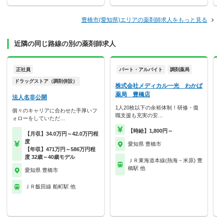
豊橋市(愛知県)エリアの薬剤師求人をもっと見る
近隣の同じ路線の別の薬剤師求人
正社員
パート・アルバイト
調剤薬局
ドラッグストア（調剤併設）
株式会社メディカル一光 わかば
薬局 豊橋店
法人名非公開
1人20枚以下の余裕体制！研修・復
個々のキャリアに合わせた手厚いフ
職支援も充実の安…
ォローをしていただ…
【時給】1,800円～
【月収】34.0万円～42.0万円程
度
愛知県 豊橋市
【年収】471万円～586万円程
度 32歳～40歳モデル
ＪＲ東海道本線(熱海－米原) 豊
橋駅 他
愛知県 豊橋市
ＪＲ飯田線 船町駅 他