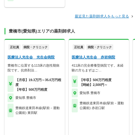
最近見た薬剤師求人をもっと見る
豊橋市(愛知県)エリアの薬剤師求人
正社員
病院・クリニック
正社員
病院・クリニック
医療法人光生会 光生会病院
医療法人光生会 赤岩病院
豊橋市に位置する113床の急性期病
411床の完全療養型病院です。未経
院です。抗癌剤治…
験の方もまずはご…
【月収】19.3万円～35.0万円程
【年収】500万円程度
度
【時給】2,500円～
【年収】500万円程度
愛知県 豊橋市
愛知県 豊橋市
豊橋鉄道東田本線(駅前－運動
豊橋鉄道東田本線(駅前－運動
公園前) 赤岩口駅
公園前) 東田駅