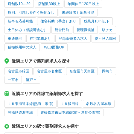
店舗数10～29
店舗数30以上
年間休日120日以上
原則、引越しを伴う転勤なし
未経験者も応募可能
新卒も応募可能
住宅補助（手当）あり
残業月10ｈ以下
土日休み（相談可含む）
総合門前
管理職候補
駅チカ
車通勤可
在宅業務あり
登録販売者の求人
夏～秋入職可
積極採用中の求人
WEB面接OK
近隣エリアで薬剤師求人を探す
名古屋市緑区
名古屋市名東区
名古屋市天白区
岡崎市
一宮市
瀬戸市
近隣エリアの路線で薬剤師求人を探す
ＪＲ東海道本線(熱海－米原)
ＪＲ飯田線
名鉄名古屋本線
豊橋鉄道渥美線
豊橋鉄道東田本線(駅前－運動公園前)
近隣エリアの駅で薬剤師求人を探す