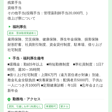
残業手当
資格手当
その他手当(役職手当：管理薬剤師手当20,000円、)
借上げ寮について
福利厚生
産休・育休取得実績有り
雇用保険、労災保険、健康保険、厚生年金保険、損害保険
財形貯蓄、社員割引制度、資金貸付制度、駐車場、借り上げ
社宅制度
手当・福利厚生備考
■退職金：勤続5年以上 ■時短勤務制度 ■準社員制度：1日7
時間、週30～35時間
■借り上げ社宅制度：上限6万円（遠方居住者が対象）別途、
敷金礼金全額負担 ■扶養家族手当：配偶者月5000円、子供お
一人につき月1000円 ■定期健康診断：年1回 ■忘年会または
新年会
勤務地・アクセス
原則、引越しを伴う転勤なし
車通勤可
駅チカ