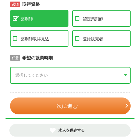
取得資格
必須
必須
薬剤師
認定薬剤師
薬剤師取得見込
登録販売者
取得予定年
希望の就業時期
必須
任意
年 3月
次に進む
求人を保存する