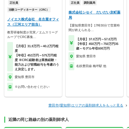
正社員
正社員
調剤薬局
治験コーディネーター（CRC）
株式会社シセイ だいだい京町薬
局
ノイエス株式会社 名古屋オフィ
ス（三河エリア担当）
【愛知県豊田市】17時30分で営業時
間が終えられる…
教育研修制度が充実／エムスリーグ
ループでCRC募集…
【月収】37.0万円～57.0万円
【年収】450万円～750万円35
【月収】31.9万円～40.2万円程
歳～モデル年収600万円
度
【年収】453万円～575万円程
愛知県 豊田市
度 ※CRC経験者は業務経験・
能力および前職給与を考慮のう
名鉄豊田線 梅坪駅 他
え決定します。
愛知県 豊田市
※お問い合わせください
豊田市(愛知県)エリアの薬剤師求人をもっと見る
近隣の同じ路線の別の薬剤師求人