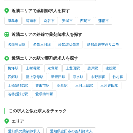
近隣エリアで薬剤師求人を探す
津島市
碧南市
刈谷市
安城市
西尾市
蒲郡市
近隣エリアの路線で薬剤師求人を探す
名鉄豊田線
名鉄三河線
愛知環状鉄道
愛知高速交通リニモ
近隣エリアの駅で薬剤師求人を探す
梅坪駅
上挙母駅
永覚駅
上豊田駅
越戸駅
猿投駅
四郷駅
新上挙母駅
新豊田駅
浄水駅
末野原駅
竹村駅
土橋(愛知)駅
豊田市駅
保見駅
三河上郷駅
三河豊田駅
若林(愛知)駅
愛環梅坪駅
この求人と似た求人をチェック
エリア
愛知県の薬剤師求人
愛知県豊田市の薬剤師求人