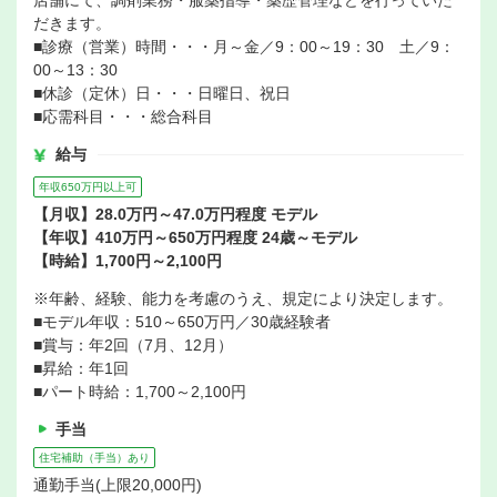
店舗にて、調剤業務・服薬指導・薬歴管理などを行っていた
だきます。
■診療（営業）時間・・・月～金／9：00～19：30 土／9：
00～13：30
■休診（定休）日・・・日曜日、祝日
■応需科目・・・総合科目
給与
年収650万円以上可
【月収】28.0万円～47.0万円程度 モデル
【年収】410万円～650万円程度 24歳～モデル
【時給】1,700円～2,100円
※年齢、経験、能力を考慮のうえ、規定により決定します。
■モデル年収：510～650万円／30歳経験者
■賞与：年2回（7月、12月）
■昇給：年1回
■パート時給：1,700～2,100円
手当
住宅補助（手当）あり
通勤手当(上限20,000円)