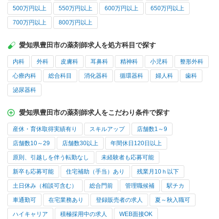
500万円以上
550万円以上
600万円以上
650万円以上
700万円以上
800万円以上
愛知県豊田市の薬剤師求人を処方科目で探す
内科
外科
皮膚科
耳鼻科
精神科
小児科
整形外科
心療内科
総合科目
消化器科
循環器科
婦人科
歯科
泌尿器科
愛知県豊田市の薬剤師求人をこだわり条件で探す
産休・育休取得実績有り
スキルアップ
店舗数1～9
店舗数10～29
店舗数30以上
年間休日120日以上
原則、引越しを伴う転勤なし
未経験者も応募可能
新卒も応募可能
住宅補助（手当）あり
残業月10ｈ以下
土日休み（相談可含む）
総合門前
管理職候補
駅チカ
車通勤可
在宅業務あり
登録販売者の求人
夏～秋入職可
ハイキャリア
積極採用中の求人
WEB面接OK