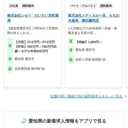
正社員
調剤薬局
パート・アルバイト
調剤薬局
株式会社シセイ だいだい京町薬
株式会社メディカル一光 もちの
局
木薬局 豊田藤岡店
【愛知県豊田市】17時30分で営業時
1人20枚以下の余裕体制！研修・復
間が終えられる…
職支援も充実の安…
【月収】37.0万円～57.0万円
【時給】1,800円～
【年収】450万円～750万円35
愛知県 豊田市
歳～モデル年収600万円
愛知県 豊田市
名鉄三河線 猿投駅 他
名鉄豊田線 梅坪駅 他
近隣の同じ路線の別の薬剤師求人をもっと見る
愛知県の新着求人情報をアプリで見る