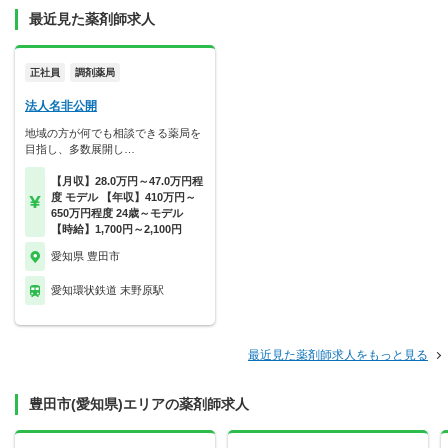
最近見た薬剤師求人
正社員
調剤薬局
法人名非公開
地域の方が何でも相談できる薬局を
目指し、多数展開し…
【月収】28.0万円～47.0万円程
度 モデル 【年収】410万円～
650万円程度 24歳～モデル
【時給】1,700円～2,100円
愛知県 豊田市
愛知環状鉄道 末野原駅
最近見た薬剤師求人をもっと見る
豊田市(愛知県)エリアの薬剤師求人