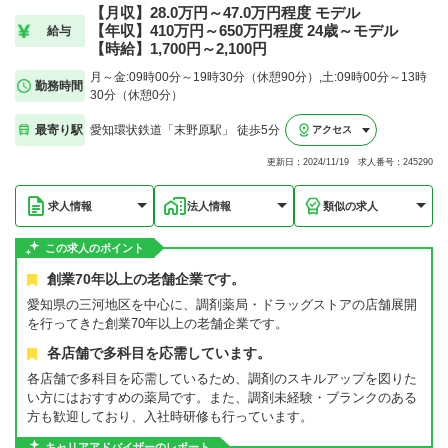
【月収】28.0万円～47.0万円程度 モデル
【年収】410万円～650万円程度 24歳～モデル
給与
【時給】1,700円～2,100円
月～金:09時00分～19時30分（休憩90分）,土:09時00分～13時
勤務時間
30分（休憩0分）
最寄り駅
愛知環状鉄道「末野原駅」 徒歩5分
アクセス
更新日：2024/11/19 求人番号：245290
求人情報
法人情報
類似の求人
この求人のポイント
創業70年以上の老舗企業です。
愛知県の三河地区を中心に、調剤薬局・ドラッグストアの店舗展開
を行ってきた創業70年以上の老舗企業です。
各店舗で多科目を応需しています。
各店舗で多科目を応需しているため、調剤のスキルアップを図りた
い方にはおすすめの薬局です。また、調剤未経験・ブランクのある
方も歓迎しており、入社時研修も行っています。
キャリアアドバイザーのレポート