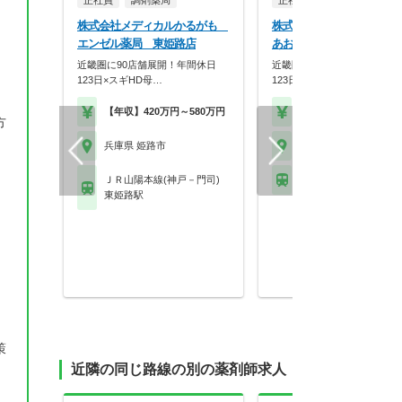
正社員
調剤薬局
正社員
調剤薬局
株式会社メディカルかるがも
株式会社メディカルかる
エンゼル薬局 東姫路店
あおぞら薬局
近畿圏に90店舗展開！年間休日
近畿圏に90店舗展開！年間休
123日×スギHD母…
123日×スギHD母…
【年収】420万円～580万円
【年収】420万円～58
方
兵庫県 姫路市
兵庫県 姫路市
ＪＲ山陽本線(神戸－門司)
山陽電鉄網干線 夢前川
東姫路駅
策
近隣の同じ路線の別の薬剤師求人