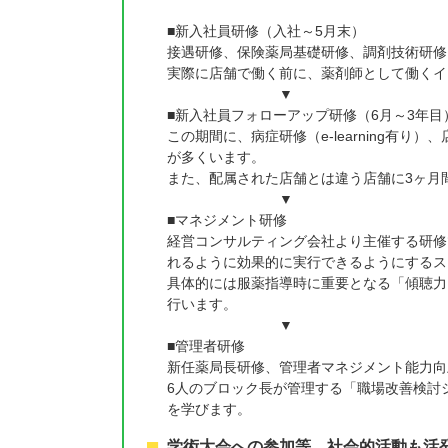
■新入社員研修（入社～5月末）
接遇研修、保険薬局基礎研修、調剤技術研修
実際に店舗で働く前に、薬剤師として働くイ
▼
■新入社員フォローアップ研修（6月～3年目
この期間に、病症研修（e-learning有
が多くいます。
また、配属された店舗とは違う店舗に3ヶ月
▼
■マネジメント研修
経営コンサルティング会社より主催する研修
れるように効果的に実行できるようにするス
具体的には服薬指導時に重要となる「傾聴力
行います。
▼
■管理者研修
新任薬局長研修、管理者マネジメント能力向
6人のブロック長が管理する「職場改善検討
を学びます。
学術大会への参加等、社会的活動も活