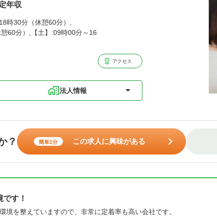
想定年収
8時30分（休憩60分）,
憩60分）,【土】:09時00分～16
アクセス
法人情報
か？
この求人に興味がある
簡単1分
境です！
環境を整えていますので、非常に定着率も高い会社です。