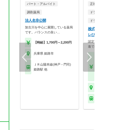
パート・アルバイト
正社員
調剤薬局
ドラッグストア（調剤併設
法人名非公開
ドラッグストア（OTCのみ
加古川を中心に展開している薬局
株式会社ププレひまわり 
です。バランスの良い…
レひまわり薬局 香寺店
認定薬剤師単位も社内取得！
【時給】1,700円～2,200円
進で相談しやすい環…
兵庫県 姫路市
【月収】35.5万円～44.
円給与は、経験・能力
ＪＲ山陽本線(神戸－門司)
績により変動がありま
姫路駅 他
【年収】450万円～60
程度
兵庫県 姫路市
ＪＲ播但線 香呂駅