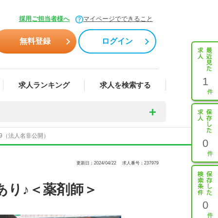
採用ご担当者様へ
マイページでできること
無料登録
ログイン
1
求人ランキング
求人を検索する
79（法人名非公開）
0
更新日：2024/04/22
求人番号：237979
あり♪＜薬剤師＞
0