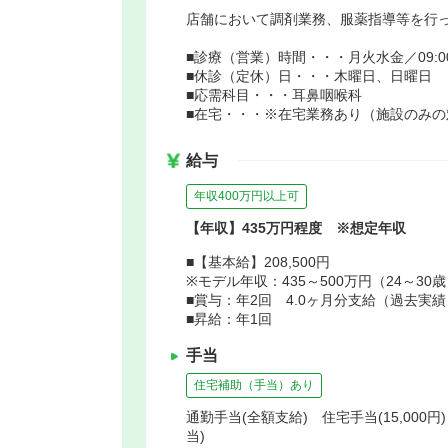
店舗において調剤業務、服薬指導等を行
■診療（営業）時間・・・月火水金／09:00～18
■休診（定休）日・・・木曜日、日曜日
■応需科目・・・耳鼻咽喉科
■在宅・・・※在宅業務あり（施設のみの
給与
年収400万円以上可
【年収】435万円程度 ※想定年収
■【基本給】208,500円
※モデル年収：435～500万円（24～30
■賞与：年2回 4.0ヶ月分支給（過去実績
■昇給：年1回
手当
住宅補助（手当）あり
通勤手当(全額支給) 住宅手当(15,000
当)