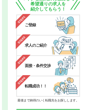
希望通りの求人を
紹介してもらう！
STEP1
ご登録
STEP2
求人のご紹介
STEP3
面接・条件交渉
STEP4
転職成功！！
最後まで納得のいく転職先をお探しします。