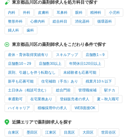
東京都品川区の薬剤師求人を処方科目で探す
内科
外科
皮膚科
耳鼻科
眼科
精神科
小児科
整形外科
心療内科
総合科目
消化器科
循環器科
婦人科
歯科
東京都品川区の薬剤師求人をこだわり条件で探す
産休・育休取得実績有り
スキルアップ
店舗数1～9
店舗数10～29
店舗数30以上
年間休日120日以上
原則、引越しを伴う転勤なし
未経験者も応募可能
新卒も応募可能
住宅補助（手当）あり
残業月10ｈ以下
土日休み（相談可含む）
総合門前
管理職候補
駅チカ
車通勤可
在宅業務あり
登録販売者の求人
夏～秋入職可
ハイキャリア
積極採用中の求人
WEB面接OK
近隣エリアで薬剤師求人を探す
台東区
墨田区
江東区
目黒区
大田区
世田谷区