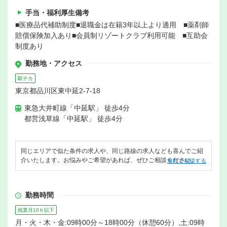
手当・福利厚生備考
■医療品代補助制度■退職金は在籍3年以上より適用 ■薬剤師
賠償保険加入あり■会員制リゾートクラブ利用可能 ■互助会
制度あり
勤務地・アクセス
駅チカ
東京都品川区東中延2-7-18
東急大井町線「中延駅」 徒歩4分
都営浅草線「中延駅」 徒歩4分
同じエリアで似た条件の求人や、同じ路線の求人なども喜んでご紹
介いたします。お悩みやご希望があれば、ぜひご相談ください。
無料で相談する
勤務時間
残業月10ｈ以下
月・火・木・金:09時00分～18時00分（休憩60分）,土:09時