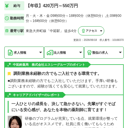
【年収】420万円～550万円
給与
月・火・木・金:09時00分～18時00分（休憩60分）,土:09時00
勤務時間
分～16時00分（休憩60分）
最寄り駅
東急大井町線「中延駅」 徒歩4分
アクセス
更新日：2026/06/18 求人番号：10168370
求人情報
法人情報
類似の求人
中延鈴薬局 株式会社エスシーグループのポイント
調剤業務未経験の方でもご入社できる環境です。
■調剤業務未経験の方でもご入社していただけます。手厚い研修も
ございますので、経験が浅くても安心して就業していただけます。
キャリアアドバイザーのレポート
一人ひとりの成長を、決して急かさない。先輩がすぐそば
にいる安心感が、あなたを本物の薬剤師に育てます！
研修のプログラムが充実している点、就業環境が整って
いる点がオススメです。社員に長く働いてもらうため