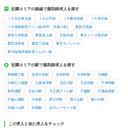
近隣エリアの路線で薬剤師求人を探す
ＪＲ京浜東北線
ＪＲ山手線
ＪＲ横須賀線
ＪＲ埼京線
ＪＲ湘南新宿ライン線(赤羽－武蔵小杉)
東急目黒線
東急大井町線
東急池上線
京急本線
東京メトロ南北線
都営浅草線
都営三田線
東京モノレール
東京臨海高速鉄道りんかい線
近隣エリアの駅で薬剤師求人を探す
青物横丁駅
荏原中延駅
荏原町駅
大井町駅
大崎駅
大崎広小路駅
大森海岸駅
北品川駅
五反田駅
下神明駅
新馬場駅
立会川駅
天王洲アイル駅
戸越駅
戸越銀座駅
戸越公園駅
中延駅
西大井駅
西小山駅
旗の台駅
武蔵小山駅
目黒駅
品川シーサイド駅
この求人と似た求人をチェック