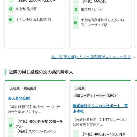
【時給】2,000円～2,500円
【年収】550万円
東京都 品川区
東京都 品川区
ＪＲ山手線 五反田駅 他
東京臨海高速鉄道りんかい線
品川シーサイド駅
品川区(東京都)エリアの薬剤師求人をもっと見る
近隣の同じ路線の別の薬剤師求人
正社員
調剤薬局
正社員
治験コーディネーター（CRC）
法人名非公開
株式会社クリニカルサポート 東
【3路線利用可】地域のニーズに合
京本社
わせた薬局づくりを…
【未経験者歓迎！】NTTグループの
【年収】450万円程度 30歳～モ
治験支援を実施す…
デル
【時給】2,000円～2,500円
【年収】400万円～460万円※