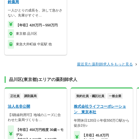
鈴薬局
一人ひとりの成長を、決して急かさ
ない。先輩がすぐそ…
【年収】420万円～550万円
東京都 品川区
東急大井町線 中延駅 他
最近見た薬剤師求人をもっと見る
品川区(東京都)エリアの薬剤師求人
正社員
調剤薬局
契約社員・嘱託社員
一般企業
法人名非公開
株式会社ライフコーポレーショ
ン 東京本社
【3路線利用可】地域のニーズに合
わせた薬局づくりを…
年間休日120日☆年収550万◎駅から
徒歩2分♪
【年収】450万円程度 30歳～モ
デル
【月収】45.8万円