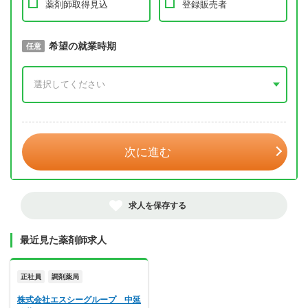
薬剤師取得見込
登録販売者
取得予定年
希望の就業時期
必須
任意
年 3月
次に進む
求人を保存する
最近見た薬剤師求人
正社員
調剤薬局
株式会社エスシーグループ 中延