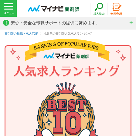
!
安心・安全な転職サポートの提供に努めます。
薬剤師の転職・求人TOP
福島県の薬剤師人気求人ランキング
薬剤師