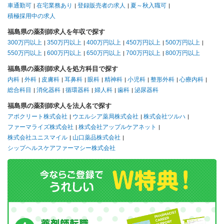
車通勤可
在宅業務あり
登録販売者の求人
夏～秋入職可
積極採用中の求人
福島県の薬剤師求人を年収で探す
300万円以上
350万円以上
400万円以上
450万円以上
500万円以上
550万円以上
600万円以上
650万円以上
700万円以上
800万円以上
福島県の薬剤師求人を処方科目で探す
内科
外科
皮膚科
耳鼻科
眼科
精神科
小児科
整形外科
心療内科
総合科目
消化器科
循環器科
婦人科
歯科
泌尿器科
福島県の薬剤師求人を法人名で探す
アポクリート株式会社
ウエルシア薬局株式会社
株式会社ツルハ
ファーマライズ株式会社
株式会社アップルケアネット
株式会社ユニスマイル
山口薬品株式会社
シップヘルスケアファーマシー株式会社