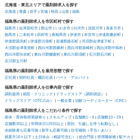
北海道・東北エリアで薬剤師求人を探す
北海道
青森
岩手
宮城
秋田
山形
福島
福島県の薬剤師求人を市区町村で探す
福島市
会津若松市
郡山市
いわき市
白河市
須賀川市
喜多方市
相馬市
二本松市
田村市
南相馬市
伊達市
本宮市
伊達郡桑折町
伊達郡国見町
伊達郡川俣町
岩瀬郡鏡石町
河沼郡会津坂下町
大沼郡会津美里町
西白河郡西郷村
西白河郡泉崎村
西白河郡中島村
西白河郡矢吹町
東白川郡棚倉町
東白川郡塙町
石川郡石川町
石川郡玉川村
福島県の薬剤師求人を雇用形態で探す
正社員
契約社員・嘱託社員
パート・アルバイト
福島県の薬剤師求人を仕事内容で探す
調剤薬局
病院・クリニック
ドラッグストア（調剤併設）
ドラッグストア（OTCのみ）
一般企業
治験コーディネーター（CRC）
福島県の薬剤師求人をこだわり条件で探す
産休・育休取得実績有り
スキルアップ
店舗数1～9
店舗数10～29
店舗数30以上
年間休日120日以上
原則、引越しを伴う転勤なし
未経験者も応募可能
新卒も応募可能
住宅補助（手当）あり
残業月10ｈ以下
土日休み（相談可含む）
総合門前
管理職候補
駅チカ