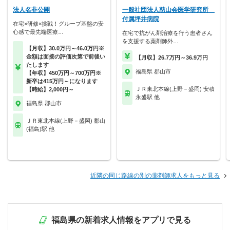
法人名非公開
一般社団法人慈山会医学研究所
付属坪井病院
在宅×研修×挑戦！グループ基盤の安
心感で最先端医療…
在宅で抗がん剤治療を行う患者さん
を支援する薬剤師外…
【月収】30.0万円～46.0万円※
金額は面接の評価次第で前後い
【月収】26.7万円～36.9万円
たします
福島県 郡山市
【年収】450万円～700万円※
新卒は415万円～になります
ＪＲ東北本線(上野－盛岡) 安積
【時給】2,000円～
永盛駅 他
福島県 郡山市
ＪＲ東北本線(上野－盛岡) 郡山
(福島)駅 他
近隣の同じ路線の別の薬剤師求人をもっと見る
福島県の新着求人情報をアプリで見る