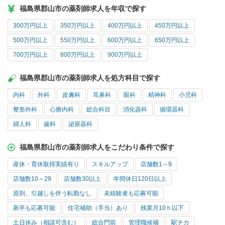
福島県郡山市の薬剤師求人を年収で探す
300万円以上
350万円以上
400万円以上
450万円以上
500万円以上
550万円以上
600万円以上
650万円以上
700万円以上
800万円以上
900万円以上
福島県郡山市の薬剤師求人を処方科目で探す
内科
外科
皮膚科
耳鼻科
眼科
精神科
小児科
整形外科
心療内科
総合科目
消化器科
循環器科
婦人科
歯科
泌尿器科
福島県郡山市の薬剤師求人をこだわり条件で探す
産休・育休取得実績有り
スキルアップ
店舗数1～9
店舗数10～29
店舗数30以上
年間休日120日以上
原則、引越しを伴う転勤なし
未経験者も応募可能
新卒も応募可能
住宅補助（手当）あり
残業月10ｈ以下
土日休み（相談可含む）
総合門前
管理職候補
駅チカ