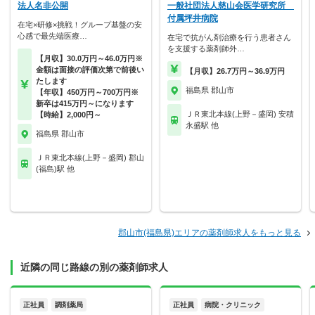
法人名非公開
一般社団法人慈山会医学研究所
付属坪井病院
在宅×研修×挑戦！グループ基盤の安
心感で最先端医療…
在宅で抗がん剤治療を行う患者さん
を支援する薬剤師外…
【月収】30.0万円～46.0万円※
金額は面接の評価次第で前後い
【月収】26.7万円～36.9万円
たします
福島県 郡山市
【年収】450万円～700万円※
新卒は415万円～になります
ＪＲ東北本線(上野－盛岡) 安積
【時給】2,000円～
永盛駅 他
福島県 郡山市
ＪＲ東北本線(上野－盛岡) 郡山
(福島)駅 他
郡山市(福島県)エリアの薬剤師求人をもっと見る
近隣の同じ路線の別の薬剤師求人
正社員
調剤薬局
正社員
病院・クリニック