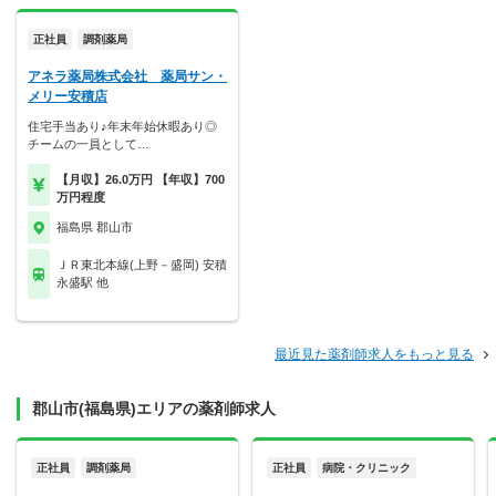
正社員
調剤薬局
アネラ薬局株式会社 薬局サン・
メリー安積店
住宅手当あり♪年末年始休暇あり◎
チームの一員として…
【月収】26.0万円 【年収】700
万円程度
福島県 郡山市
ＪＲ東北本線(上野－盛岡) 安積
永盛駅 他
最近見た薬剤師求人をもっと見る
郡山市(福島県)エリアの薬剤師求人
正社員
調剤薬局
正社員
病院・クリニック