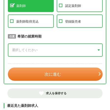
薬剤師
認定薬剤師
薬剤師取得見込
登録販売者
取得予定年
希望の就業時期
必須
任意
年 3月
次に進む
求人を保存する
最近見た薬剤師求人