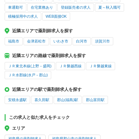
車通勤可
在宅業務あり
登録販売者の求人
夏～秋入職可
積極採用中の求人
WEB面接OK
近隣エリアで薬剤師求人を探す
福島市
会津若松市
いわき市
白河市
須賀川市
近隣エリアの路線で薬剤師求人を探す
ＪＲ東北本線(上野－盛岡)
ＪＲ磐越西線
ＪＲ磐越東線
ＪＲ水郡線(水戸－郡山)
近隣エリアの駅で薬剤師求人を探す
安積永盛駅
喜久田駅
郡山(福島)駅
郡山富田駅
この求人と似た求人をチェック
エリア
福島県の薬剤師求人
福島県郡山市の薬剤師求人