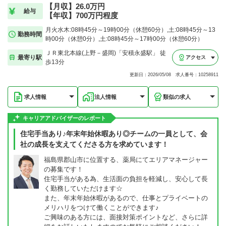
【月収】26.0万円
給与
【年収】700万円程度
月火水木:08時45分～19時00分（休憩60分）,土:08時45分～13
勤務時間
時00分（休憩0分）,土:08時45分～17時00分（休憩60分）
ＪＲ東北本線(上野－盛岡)「安積永盛駅」 徒
最寄り駅
アクセス
歩13分
更新日：2026/05/08 求人番号：10258911
求人情報
法人情報
類似の求人
キャリアアドバイザーのレポート
住宅手当あり♪年末年始休暇あり◎チームの一員として、会
社の成長を支えてくださる方を求めています！
福島県郡山市に位置する、薬局にてエリアマネージャー
の募集です！
住宅手当がある為、生活面の負担を軽減し、安心して長
く勤務していただけます☆
また、年末年始休暇があるので、仕事とプライベートの
メリハリをつけて働くことができます♪
ご興味のある方には、面接対策ポイントなど、さらに詳