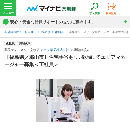
!
安心・安全な転職サポートの提供に努めます。
薬剤師の求人・転職TOP
福島県
郡山市
薬局サン・メリー安積店 アネラ薬局株式会社
正社員
調剤薬局
薬局サン・メリー安積店
アネラ薬局株式会社
の薬剤師求人
【福島県／郡山市】住宅手当あり♪薬局にてエリアマネ
ージャー募集＜正社員＞