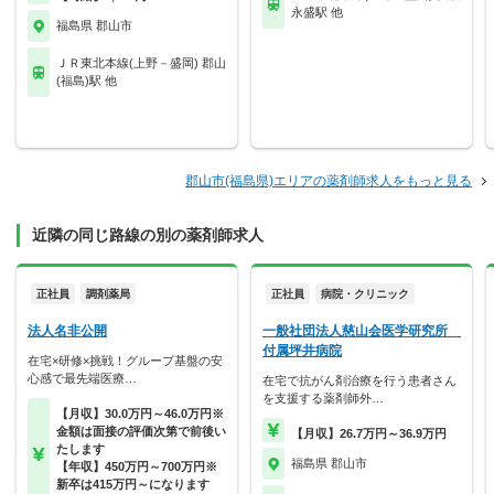
永盛駅 他
福島県 郡山市
ＪＲ東北本線(上野－盛岡) 郡山
(福島)駅 他
郡山市(福島県)エリアの薬剤師求人をもっと見る
近隣の同じ路線の別の薬剤師求人
正社員
調剤薬局
正社員
病院・クリニック
法人名非公開
一般社団法人慈山会医学研究所
付属坪井病院
在宅×研修×挑戦！グループ基盤の安
心感で最先端医療…
在宅で抗がん剤治療を行う患者さん
を支援する薬剤師外…
【月収】30.0万円～46.0万円※
金額は面接の評価次第で前後い
【月収】26.7万円～36.9万円
たします
福島県 郡山市
【年収】450万円～700万円※
新卒は415万円～になります