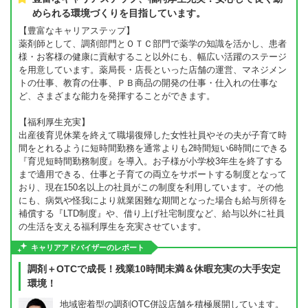
められる環境づくりを目指しています。
【豊富なキャリアステップ】
薬剤師として、調剤部門とＯＴＣ部門で薬学の知識を活かし、患者
様・お客様の健康に貢献すること以外にも、幅広い活躍のステージ
を用意しています。薬局長・店長といった店舗の運営、マネジメン
トの仕事、教育の仕事、ＰＢ商品の開発の仕事・仕入れの仕事な
ど、さまざまな能力を発揮することができます。
【福利厚生充実】
出産後育児休業を終えて職場復帰した女性社員やその夫が子育て時
間をとれるように短時間勤務を通常よりも2時間短い6時間にできる
『育児短時間勤務制度』を導入。お子様が小学校3年生を終了する
まで適用できる、仕事と子育ての両立をサポートする制度となって
おり、現在150名以上の社員がこの制度を利用しています。その他
にも、病気や怪我により就業困難な期間となった場合も給与所得を
補償する『LTD制度』や、借り上げ社宅制度など、給与以外に社員
の生活を支える福利厚生を充実させています。
キャリアアドバイザーのレポート
調剤＋OTCで成長！残業10時間未満＆休暇充実の大手安定
環境！
地域密着型の調剤OTC併設店舗を積極展開しています。