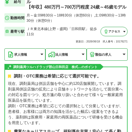
ル
給与
【年収】480万円～700万円程度 24歳～45歳モデル
月～金:09時30分～18時30分（休憩60分）,土:09時30分～13時
勤務時間
30分（休憩0分）
ＪＲ東北本線(上野－盛岡)「日和田駅」 徒歩
最寄り駅
アクセス
11分
更新日：2026/06/18 求人番号：10176271
求人情報
法人情報
類似の求人
調剤薬局ツルハドラッグ郡山日和田店 株式…のポイント
調剤・OTC業務は希望に応じて選択可能です。
現在、調剤薬局は併設店舗を中心に約120店舗展開しています。調
剤薬局併設店舗の拡充により店舗ネットワークを活かして面分業へ
の対応を図りつつ、処方箋の取り扱いと合わせて様々な一般家庭用
医薬品を販売しています。
調剤・OTC業務は希望に応じての選択制として分業していますが、
患者様、お客様には両方の知識を活かした幅広い提案をできるよ
う、薬剤師は医療用・家庭用の両医薬品について研修を受ける機会
を用意しています。
豊富なキャリアステップ、福利厚生充実！安心して長く勤