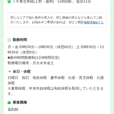
ＪＲ東北本線(上野－盛岡)「日和田駅」 徒歩11分
同じエリアで似た条件の求人や、同じ路線の求人なども喜んでご紹
介いたします。お悩みやご希望があれば、ぜひご相談ください。
無料で相談する
勤務時間
月～金:09時30分～18時30分（休憩60分）,土:09時30分～13
時30分（休憩0分）
■週40時間勤務制(1日8時間目安)
勤務曜日備考：月火水木金土
休日・休暇
日曜日 祝日 有給休暇 慶弔休暇 出産・育児休暇 介護
休暇
※夏期休暇、年末年始休暇は有給休暇を取得していただきま
す。
募集職種
薬剤師