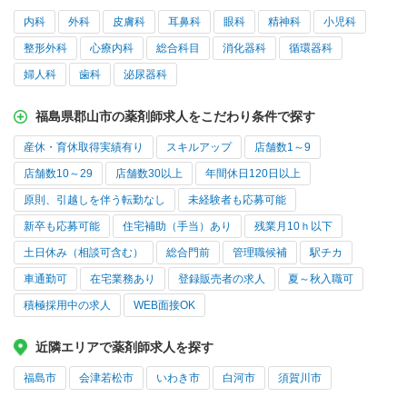
内科
外科
皮膚科
耳鼻科
眼科
精神科
小児科
整形外科
心療内科
総合科目
消化器科
循環器科
婦人科
歯科
泌尿器科
福島県郡山市の薬剤師求人をこだわり条件で探す
産休・育休取得実績有り
スキルアップ
店舗数1～9
店舗数10～29
店舗数30以上
年間休日120日以上
原則、引越しを伴う転勤なし
未経験者も応募可能
新卒も応募可能
住宅補助（手当）あり
残業月10ｈ以下
土日休み（相談可含む）
総合門前
管理職候補
駅チカ
車通勤可
在宅業務あり
登録販売者の求人
夏～秋入職可
積極採用中の求人
WEB面接OK
近隣エリアで薬剤師求人を探す
福島市
会津若松市
いわき市
白河市
須賀川市