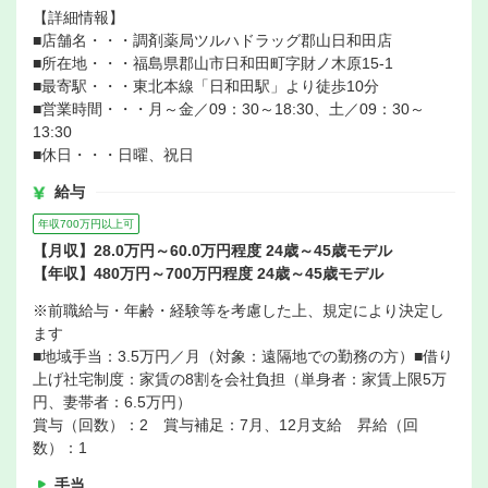
【詳細情報】
■店舗名・・・調剤薬局ツルハドラッグ郡山日和田店
■所在地・・・福島県郡山市日和田町字財ノ木原15-1
■最寄駅・・・東北本線「日和田駅」より徒歩10分
■営業時間・・・月～金／09：30～18:30、土／09：30～
13:30
■休日・・・日曜、祝日
給与
年収700万円以上可
【月収】28.0万円～60.0万円程度 24歳～45歳モデル
【年収】480万円～700万円程度 24歳～45歳モデル
※前職給与・年齢・経験等を考慮した上、規定により決定し
ます
■地域手当：3.5万円／月（対象：遠隔地での勤務の方）■借り
上げ社宅制度：家賃の8割を会社負担（単身者：家賃上限5万
円、妻帯者：6.5万円）
賞与（回数）：2 賞与補足：7月、12月支給 昇給（回
数）：1
手当