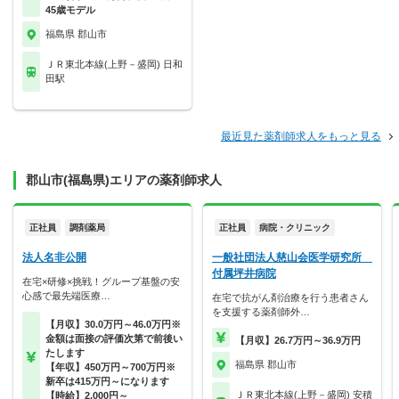
45歳モデル
福島県 郡山市
ＪＲ東北本線(上野－盛岡) 日和
田駅
最近見た薬剤師求人をもっと見る
郡山市(福島県)エリアの薬剤師求人
正社員
調剤薬局
正社員
病院・クリニック
法人名非公開
一般社団法人慈山会医学研究所
付属坪井病院
在宅×研修×挑戦！グループ基盤の安
心感で最先端医療…
在宅で抗がん剤治療を行う患者さん
を支援する薬剤師外…
【月収】30.0万円～46.0万円※
金額は面接の評価次第で前後い
【月収】26.7万円～36.9万円
たします
福島県 郡山市
【年収】450万円～700万円※
新卒は415万円～になります
ＪＲ東北本線(上野－盛岡) 安積
【時給】2,000円～