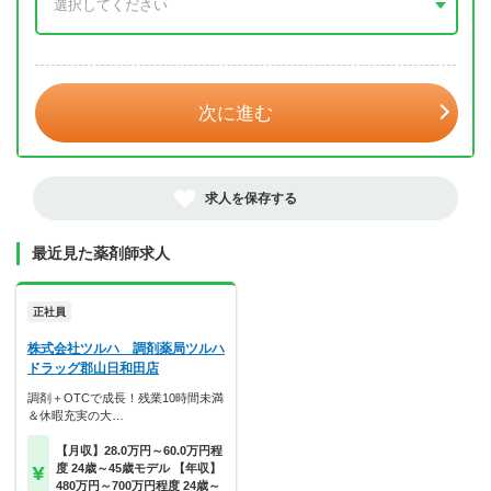
年 3月
次に進む
求人を保存する
最近見た薬剤師求人
正社員
株式会社ツルハ 調剤薬局ツルハ
ドラッグ郡山日和田店
調剤＋OTCで成長！残業10時間未満
＆休暇充実の大…
【月収】28.0万円～60.0万円程
度 24歳～45歳モデル 【年収】
480万円～700万円程度 24歳～