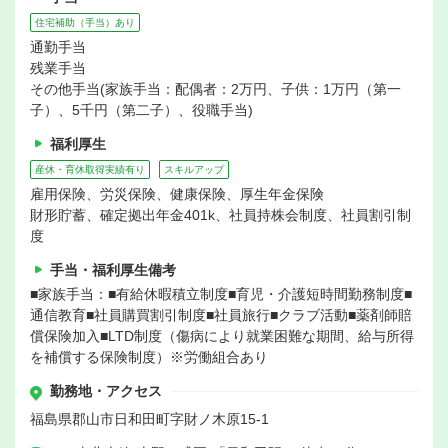
住宅補助（手当）あり
通勤手当
残業手当
その他手当(家族手当：配偶者：2万円、子供：1万円（第一
子）、5千円（第二子）、役職手当)
福利厚生
産休・育休取得実績有り
スキルアップ
雇用保険、労災保険、健康保険、厚生年金保険
財形貯蓄、確定拠出年金401k、社員持株会制度、社員割引制
度
手当・福利厚生備考
■家族手当：■有給休暇積立制度■育児・介護短時間勤務制度■
通信教育■社員購買割引制度■社員旅行■クラブ活動■薬剤師賠
償保険加入■LTD制度（傷病により就業困難な期間、給与所得
を補償する保険制度）※労働組合あり
勤務地・アクセス
福島県郡山市日和田町字財ノ木原15-1