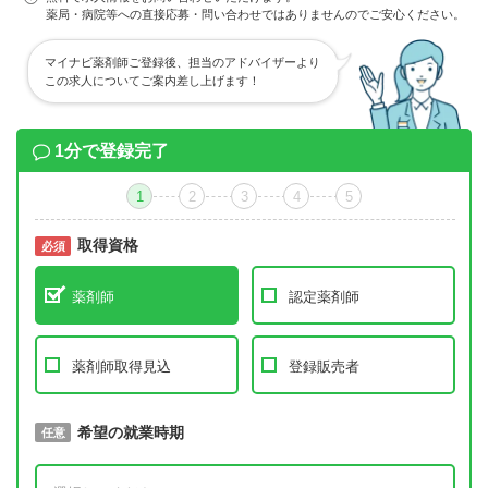
薬局・病院等への直接応募・問い合わせではありませんのでご安心ください。
マイナビ薬剤師ご登録後、担当のアドバイザーより
この求人についてご案内差し上げます！
1分で登録完了
1
2
3
4
5
取得資格
必須
必須
薬剤師
認定薬剤師
薬剤師取得見込
登録販売者
取得予定年
希望の就業時期
必須
任意