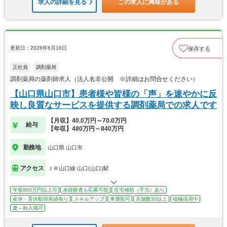
求人の詳細を見る
この求人に興味がある
更新日：2026年6月18日
保存する
正社員
調剤薬局
調剤薬局の薬剤師求人（法人名非公開 ※詳細はお問合せください）
【山口県山口市】患者様や皆様の「声」を速やかに反
映し良質なサービスを提供する調剤薬局での求人です
【月収】40.0万円～70.0万円
給与
【年収】480万円～840万円
勤務地
山口県 山口市
アクセス
ＪＲ山口線 山口(山口)駅
年収800万円以上可
未経験者も応募可能
住宅補助（手当）あり
産休・育休取得実績有り
スキルアップ
車通勤可
店舗数30以上
積極採用中
夏～秋入職可