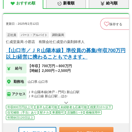
おすすめ順
新着順
給与順
更新日：2025年2月12日
保存する
正社員
パート・アルバイト
調剤薬局
仁成堂薬局 小郡店 有限会社仁成堂の薬剤師求人
【山口市／ＪＲ山陽本線】準役員の募集/年収700万円
以上/経営に携わることもできます。
【年収】700万円～800万円
給与
【時給】2,000円～2,500円
勤務地
山口県 山口市
ＪＲ山陽本線(神戸－門司) 新山口駅
アクセス
ＪＲ山口線 新山口駅…ほか
年収800万円以上可
新卒も応募可能
未経験者も応募可能
残業月10ｈ以下
住宅補助（手当）あり
駅チカ
車通勤可
店舗数1～9
積極採用中
年間休日120日以上