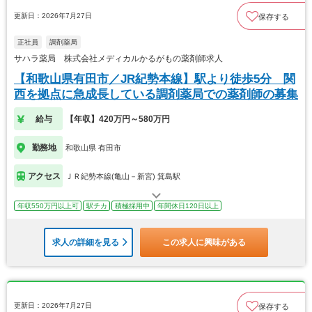
更新日：2026年7月27日
保存する
正社員
調剤薬局
サハラ薬局 株式会社メディカルかるがもの薬剤師求人
【和歌山県有田市／JR紀勢本線】駅より徒歩5分 関
西を拠点に急成長している調剤薬局での薬剤師の募集
給与
【年収】420万円～580万円
勤務地
和歌山県 有田市
アクセス
ＪＲ紀勢本線(亀山－新宮) 箕島駅
年収550万円以上可
駅チカ
積極採用中
年間休日120日以上
求人の詳細を見る
この求人に興味がある
更新日：2026年7月27日
保存する