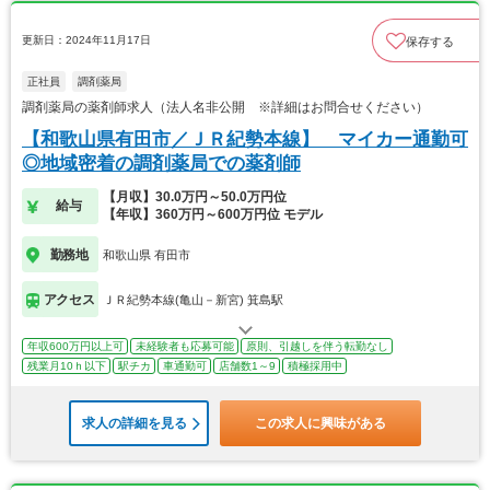
更新日：2024年11月17日
保存する
正社員
調剤薬局
調剤薬局の薬剤師求人（法人名非公開 ※詳細はお問合せください）
【和歌山県有田市／ＪＲ紀勢本線】 マイカー通勤可
◎地域密着の調剤薬局での薬剤師
【月収】30.0万円～50.0万円位
給与
【年収】360万円～600万円位 モデル
勤務地
和歌山県 有田市
アクセス
ＪＲ紀勢本線(亀山－新宮) 箕島駅
年収600万円以上可
未経験者も応募可能
原則、引越しを伴う転勤なし
残業月10ｈ以下
駅チカ
車通勤可
店舗数1～9
積極採用中
求人の詳細を見る
この求人に興味がある