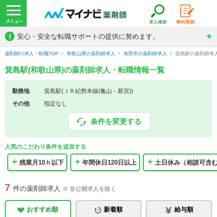
!
安心・安全な転職サポートの提供に努めます。
薬剤師の求人・転職TOP
和歌山県の薬剤師求人
有田市の薬剤師求人
箕島駅の薬剤師求
箕島駅(和歌山県)の薬剤師求人・転職情報一覧
勤務地
箕島駅(ＪＲ紀勢本線(亀山－新宮))
その他
指定なし
条件を変更する
人気のこだわり条件を追加する
残業月10ｈ以下
年間休日120日以上
土日休み（相談可含
7
件の薬剤師求人
※ 非公開求人を除く
おすすめ順
新着順
給与順