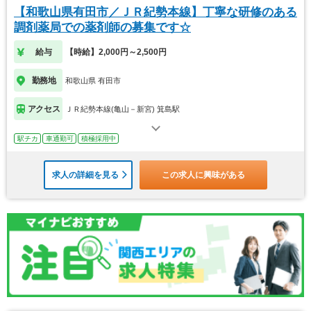
【和歌山県有田市／ＪＲ紀勢本線】丁寧な研修のある
調剤薬局での薬剤師の募集です☆
給与
【時給】2,000円～2,500円
勤務地
和歌山県 有田市
アクセス
ＪＲ紀勢本線(亀山－新宮) 箕島駅
駅チカ
車通勤可
積極採用中
求人の詳細を見る
この求人に興味がある