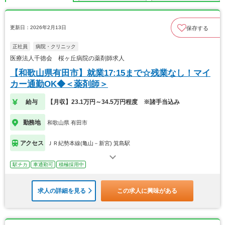
更新日：2026年2月13日
保存する
正社員
病院・クリニック
医療法人千徳会 桜ヶ丘病院の薬剤師求人
【和歌山県有田市】就業17:15まで☆残業なし！マイ
カー通勤OK◆＜薬剤師＞
給与
【月収】23.1万円～34.5万円程度 ※諸手当込み
勤務地
和歌山県 有田市
アクセス
ＪＲ紀勢本線(亀山－新宮) 箕島駅
駅チカ
車通勤可
積極採用中
求人の詳細を見る
この求人に興味がある