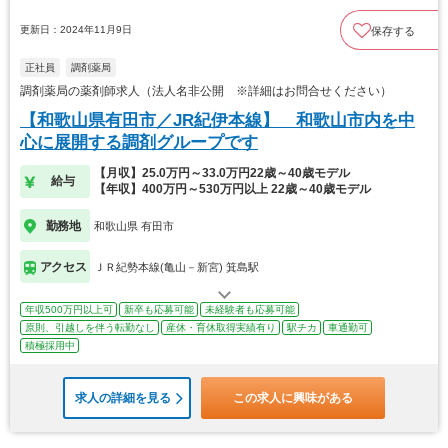
更新日：2024年11月9日
保存する
正社員
調剤薬局
調剤薬局の薬剤師求人（法人名非公開 ※詳細はお問合せください）
【和歌山県有田市／JR紀伊本線】 和歌山市内を中
心に展開する調剤グループです
【月収】25.0万円～33.0万円22歳～40歳モデル
給与
【年収】400万円～530万円以上 22歳～40歳モデル
勤務地
和歌山県 有田市
アクセス
ＪＲ紀勢本線(亀山－新宮) 箕島駅
年収500万円以上可
新卒も応募可能
未経験者も応募可能
原則、引越しを伴う転勤なし
産休・育休取得実績有り
駅チカ
車通勤可
積極採用中
求人の詳細を見る
この求人に興味がある