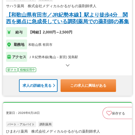
サハラ薬局 株式会社メディカルかるがもの薬剤師求人
【和歌山県有田市／JR紀勢本線】駅より徒歩4分 関
西を拠点に急成長している調剤薬局での薬剤師の募集
給与
【時給】2,000円～2,500円
勤務地
和歌山県 有田市
アクセス
ＪＲ紀勢本線(亀山－新宮) 箕島駅
駅チカ
積極採用中
求人の詳細を見る
この求人に興味がある
更新日：2026年6月18日
保存する
パート・アルバイト
調剤薬局
ひまわり薬局 株式会社メディカルかるがもの薬剤師求人