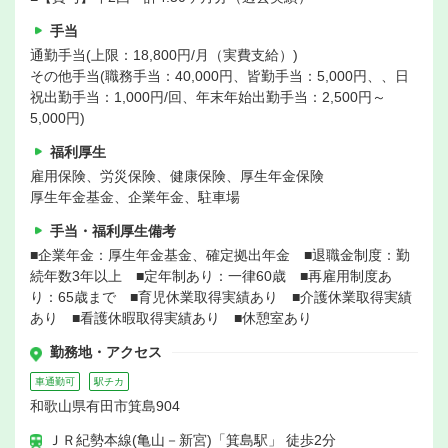
手当
通勤手当(上限：18,800円/月（実費支給）)
その他手当(職務手当：40,000円、皆勤手当：5,000円、、日
祝出勤手当：1,000円/回、年末年始出勤手当：2,500円～
5,000円)
福利厚生
雇用保険、労災保険、健康保険、厚生年金保険
厚生年金基金、企業年金、駐車場
手当・福利厚生備考
■企業年金：厚生年金基金、確定拠出年金 ■退職金制度：勤
続年数3年以上 ■定年制あり：一律60歳 ■再雇用制度あ
り：65歳まで ■育児休業取得実績あり ■介護休業取得実績
あり ■看護休暇取得実績あり ■休憩室あり
勤務地・アクセス
車通勤可
駅チカ
和歌山県有田市箕島904
ＪＲ紀勢本線(亀山－新宮)「箕島駅」 徒歩2分