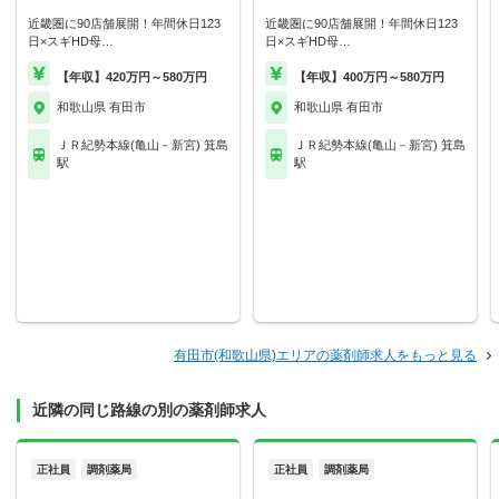
近畿圏に90店舗展開！年間休日123
近畿圏に90店舗展開！年間休日123
日×スギHD母…
日×スギHD母…
【年収】420万円～580万円
【年収】400万円～580万円
和歌山県 有田市
和歌山県 有田市
ＪＲ紀勢本線(亀山－新宮) 箕島
ＪＲ紀勢本線(亀山－新宮) 箕島
駅
駅
有田市(和歌山県)エリアの薬剤師求人をもっと見る
近隣の同じ路線の別の薬剤師求人
正社員
調剤薬局
正社員
調剤薬局