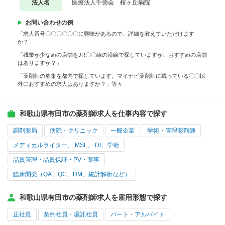
法人名
医療法人千徳会 桜ヶ丘病院
お問い合わせの例
「求人番号〇〇〇〇〇〇に興味があるので、詳細を教えていただけます
か？」
「残業が少なめの店舗をJR〇〇線の沿線で探していますが、おすすめの店舗
はありますか？」
「薬剤師の募集を都内で探しています。マイナビ薬剤師に載っている〇〇以
外におすすめの求人はありますか？」等々
和歌山県有田市の薬剤師求人を仕事内容で探す
調剤薬局
病院・クリニック
一般企業
学術・管理薬剤師
メディカルライター、 MSL、 DI、学術
品質管理・品質保証・PV・薬事
臨床開発（QA、QC、DM、統計解析など）
和歌山県有田市の薬剤師求人を雇用形態で探す
正社員
契約社員・嘱託社員
パート・アルバイト