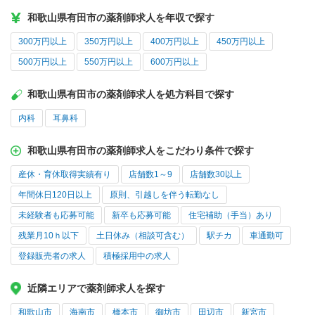
和歌山県有田市の薬剤師求人を年収で探す
300万円以上
350万円以上
400万円以上
450万円以上
500万円以上
550万円以上
600万円以上
和歌山県有田市の薬剤師求人を処方科目で探す
内科
耳鼻科
和歌山県有田市の薬剤師求人をこだわり条件で探す
産休・育休取得実績有り
店舗数1～9
店舗数30以上
年間休日120日以上
原則、引越しを伴う転勤なし
未経験者も応募可能
新卒も応募可能
住宅補助（手当）あり
残業月10ｈ以下
土日休み（相談可含む）
駅チカ
車通勤可
登録販売者の求人
積極採用中の求人
近隣エリアで薬剤師求人を探す
和歌山市
海南市
橋本市
御坊市
田辺市
新宮市