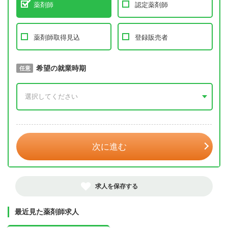
薬剤師
認定薬剤師
薬剤師取得見込
登録販売者
取得予定年
希望の就業時期
必須
任意
年 3月
次に進む
求人を保存する
最近見た薬剤師求人