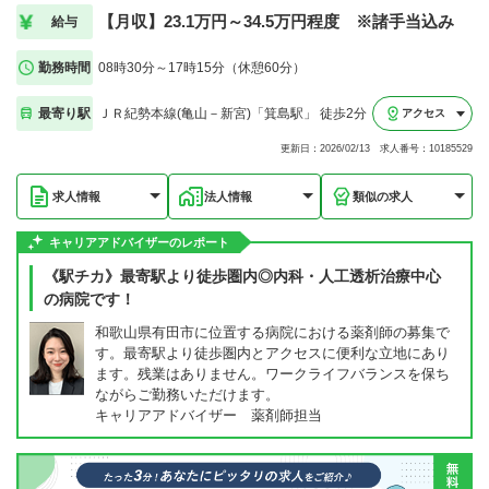
【月収】23.1万円～34.5万円程度 ※諸手当込み
給与
勤務時間
08時30分～17時15分（休憩60分）
最寄り駅
ＪＲ紀勢本線(亀山－新宮)「箕島駅」 徒歩2分
アクセス
更新日：2026/02/13 求人番号：10185529
求人情報
法人情報
類似の求人
キャリアアドバイザーのレポート
《駅チカ》最寄駅より徒歩圏内◎内科・人工透析治療中心
の病院です！
和歌山県有田市に位置する病院における薬剤師の募集で
す。最寄駅より徒歩圏内とアクセスに便利な立地にあり
ます。残業はありません。ワークライフバランスを保ち
ながらご勤務いただけます。
キャリアアドバイザー 薬剤師担当