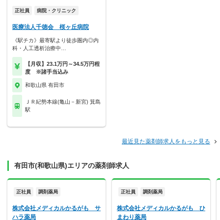
正社員
病院・クリニック
医療法人千徳会 桜ヶ丘病院
《駅チカ》最寄駅より徒歩圏内◎内
科・人工透析治療中…
【月収】23.1万円～34.5万円程
度 ※諸手当込み
和歌山県 有田市
ＪＲ紀勢本線(亀山－新宮) 箕島
駅
最近見た薬剤師求人をもっと見る
有田市(和歌山県)エリアの薬剤師求人
正社員
調剤薬局
正社員
調剤薬局
株式会社メディカルかるがも サ
株式会社メディカルかるがも ひ
ハラ薬局
まわり薬局