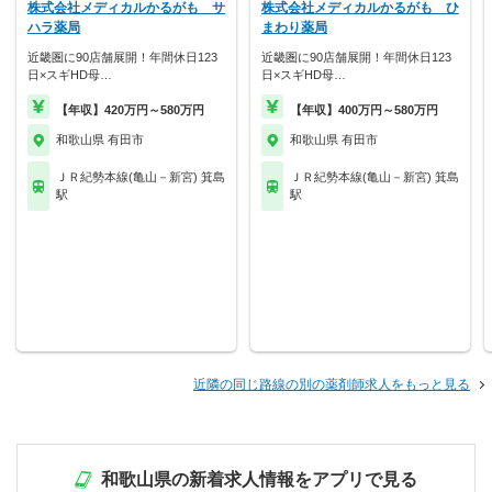
株式会社メディカルかるがも サ
株式会社メディカルかるがも ひ
ハラ薬局
まわり薬局
近畿圏に90店舗展開！年間休日123
近畿圏に90店舗展開！年間休日123
日×スギHD母…
日×スギHD母…
【年収】420万円～580万円
【年収】400万円～580万円
和歌山県 有田市
和歌山県 有田市
ＪＲ紀勢本線(亀山－新宮) 箕島
ＪＲ紀勢本線(亀山－新宮) 箕島
駅
駅
近隣の同じ路線の別の薬剤師求人をもっと見る
和歌山県の新着求人情報をアプリで見る