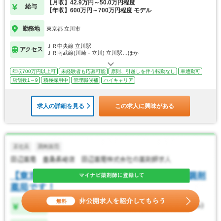
【月収】42.9万円～50.0万円程度
給与
【年収】600万円～700万円程度 モデル
勤務地
東京都 立川市
ＪＲ中央線 立川駅
アクセス
ＪＲ南武線(川崎－立川) 立川駅…ほか
年収700万円以上可
未経験者も応募可能
原則、引越しを伴う転勤なし
車通勤可
店舗数1～9
積極採用中
管理職候補
ハイキャリア
求人の詳細を見る
この求人に興味がある