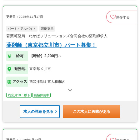
更新日：2025年11月17日
保存する
パート・アルバイト
調剤薬局
若葉町薬局 わかばソリューションズ合同会社の薬剤師求人
薬剤師（東京都立川市）パート募集！
給与
【時給】2,200円～
勤務地
東京都 立川市
アクセス
西武拝島線 東大和市駅
残業月10ｈ以下
積極採用中
求人の詳細を見る
この求人に興味がある
更新日：2025年9月24日