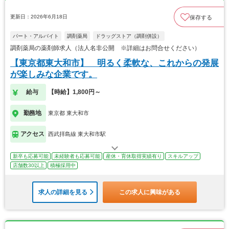
更新日：2026年6月18日
保存する
パート・アルバイト
調剤薬局
ドラッグストア（調剤併設）
調剤薬局の薬剤師求人（法人名非公開 ※詳細はお問合せください）
【東京都東大和市】 明るく柔軟な、これからの発展
が楽しみな企業です。
給与
【時給】1,800円～
勤務地
東京都 東大和市
アクセス
西武拝島線 東大和市駅
新卒も応募可能
未経験者も応募可能
産休・育休取得実績有り
スキルアップ
店舗数30以上
積極採用中
求人の詳細を見る
この求人に興味がある