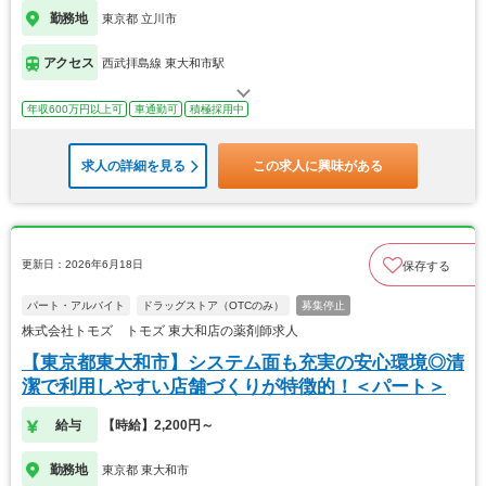
勤務地
東京都 立川市
アクセス
西武拝島線 東大和市駅
年収600万円以上可
車通勤可
積極採用中
求人の詳細を見る
この求人に興味がある
更新日：2026年6月18日
保存する
パート・アルバイト
ドラッグストア（OTCのみ）
募集停止
株式会社トモズ トモズ 東大和店の薬剤師求人
【東京都東大和市】システム面も充実の安心環境◎清
潔で利用しやすい店舗づくりが特徴的！＜パート＞
給与
【時給】2,200円～
勤務地
東京都 東大和市