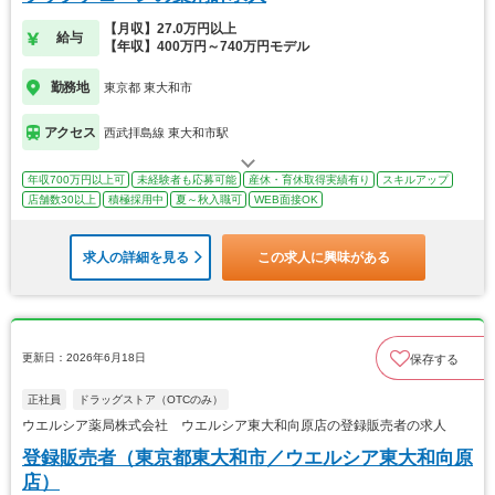
【月収】27.0万円以上
給与
【年収】400万円～740万円モデル
勤務地
東京都 東大和市
アクセス
西武拝島線 東大和市駅
年収700万円以上可
未経験者も応募可能
産休・育休取得実績有り
スキルアップ
店舗数30以上
積極採用中
夏～秋入職可
WEB面接OK
求人の詳細を見る
この求人に興味がある
更新日：2026年6月18日
保存する
正社員
ドラッグストア（OTCのみ）
ウエルシア薬局株式会社 ウエルシア東大和向原店の登録販売者の求人
登録販売者（東京都東大和市／ウエルシア東大和向原
店）