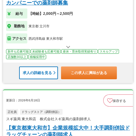
カンパニーでの薬剤師募集
給与
【時給】2,000円～2,500円
勤務地
東京都 立川市
アクセス
西武拝島線 東大和市駅
新卒も応募可能
未経験者も応募可能
産休・育休取得実績有り
スキルアップ
店舗数30以上
積極採用中
求人の詳細を見る
この求人に興味がある
更新日：2026年6月18日
保存する
正社員
ドラッグストア（調剤併設）
スギ薬局 東大和店 株式会社スギ薬局の薬剤師求人
【東京都東大和市】企業規模拡大中！大手調剤併設ド
ラッグチェーンの薬剤師求人