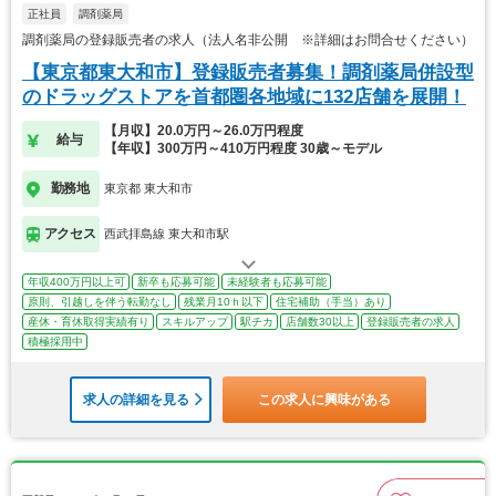
正社員
調剤薬局
調剤薬局の登録販売者の求人（法人名非公開 ※詳細はお問合せください）
【東京都東大和市】登録販売者募集！調剤薬局併設型
のドラッグストアを首都圏各地域に132店舗を展開！
【月収】20.0万円～26.0万円程度
給与
【年収】300万円～410万円程度 30歳～モデル
勤務地
東京都 東大和市
アクセス
西武拝島線 東大和市駅
年収400万円以上可
新卒も応募可能
未経験者も応募可能
原則、引越しを伴う転勤なし
残業月10ｈ以下
住宅補助（手当）あり
産休・育休取得実績有り
スキルアップ
駅チカ
店舗数30以上
登録販売者の求人
積極採用中
求人の詳細を見る
この求人に興味がある