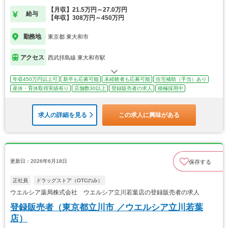
【月収】21.5万円～27.0万円
給与
【年収】308万円～450万円
勤務地
東京都 東大和市
アクセス
西武拝島線 東大和市駅
年収450万円以上可
新卒も応募可能
未経験者も応募可能
住宅補助（手当）あり
産休・育休取得実績有り
店舗数30以上
登録販売者の求人
積極採用中
求人の詳細を見る
この求人に興味がある
更新日：2026年6月18日
保存する
正社員
ドラッグストア（OTCのみ）
ウエルシア薬局株式会社 ウエルシア立川若葉店の登録販売者の求人
登録販売者（東京都立川市 ／ウエルシア立川若葉
店）