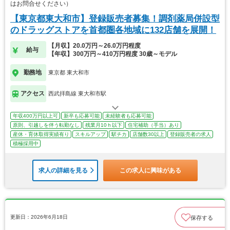
はお問合せください）
【東京都東大和市】登録販売者募集！調剤薬局併設型
のドラッグストアを首都圏各地域に132店舗を展開！
【月収】20.0万円～26.0万円程度
給与
【年収】300万円～410万円程度 30歳～モデル
勤務地
東京都 東大和市
アクセス
西武拝島線 東大和市駅
年収400万円以上可
新卒も応募可能
未経験者も応募可能
原則、引越しを伴う転勤なし
残業月10ｈ以下
住宅補助（手当）あり
産休・育休取得実績有り
スキルアップ
駅チカ
店舗数30以上
登録販売者の求人
積極採用中
求人の詳細を見る
この求人に興味がある
更新日：2026年6月18日
保存する