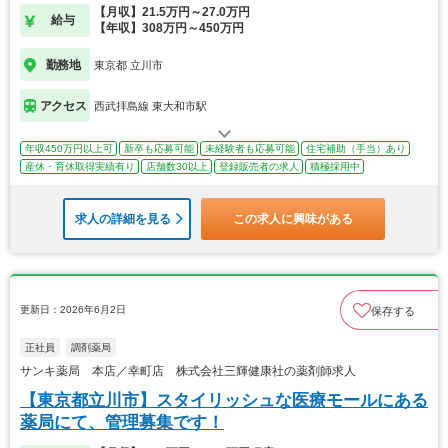
【月収】21.5万円～27.0万円
給与
【年収】308万円～450万円
勤務地
東京都 立川市
アクセス
西武拝島線 東大和市駅
年収450万円以上可
新卒も応募可能
未経験者も応募可能
住宅補助（手当）あり
産休・育休取得実績有り
店舗数30以上
登録販売者の求人
積極採用中
求人の詳細を見る
この求人に興味がある
更新日：2026年6月2日
保存する
正社員
調剤薬局
サンキ薬局 本店／幸町店 株式会社三輝健康社の薬剤師求人
【東京都立川市】スタイリッシュな医療モールにある
薬局にて、管理募集です！