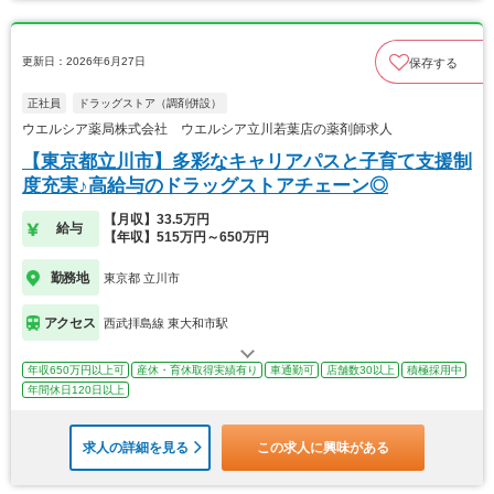
更新日：2026年6月27日
保存する
正社員
ドラッグストア（調剤併設）
ウエルシア薬局株式会社 ウエルシア立川若葉店の薬剤師求人
【東京都立川市】多彩なキャリアパスと子育て支援制
度充実♪高給与のドラッグストアチェーン◎
【月収】33.5万円
給与
【年収】515万円～650万円
勤務地
東京都 立川市
アクセス
西武拝島線 東大和市駅
年収650万円以上可
産休・育休取得実績有り
車通勤可
店舗数30以上
積極採用中
年間休日120日以上
求人の詳細を見る
この求人に興味がある