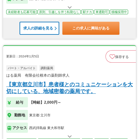
未経験者も応募可能
原則、引越しを伴う転勤なし
駅チカ
車通勤可
積極採用中
求人の詳細を見る
この求人に興味がある
更新日：2024年1月5日
保存する
パート・アルバイト
調剤薬局
はる薬局 有限会社根本の薬剤師求人
【東京都立川市】患者様とのコミュニケーションを大
切にしている、地域密着の薬局です。
給与
【時給】2,000円～
勤務地
東京都 立川市
アクセス
西武拝島線 東大和市駅