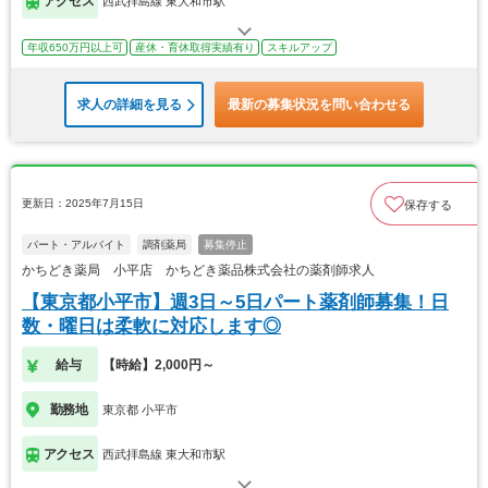
アクセス
西武拝島線 東大和市駅
年収650万円以上可
産休・育休取得実績有り
スキルアップ
求人の詳細を見る
最新の募集状況を問い合わせる
更新日：2025年7月15日
保存する
パート・アルバイト
調剤薬局
募集停止
かちどき薬局 小平店 かちどき薬品株式会社の薬剤師求人
【東京都小平市】週3日～5日パート薬剤師募集！日
数・曜日は柔軟に対応します◎
給与
【時給】2,000円～
勤務地
東京都 小平市
アクセス
西武拝島線 東大和市駅