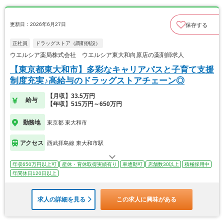
更新日：2026年6月27日
保存する
正社員
ドラッグストア（調剤併設）
ウエルシア薬局株式会社 ウエルシア東大和向原店の薬剤師求人
【東京都東大和市】多彩なキャリアパスと子育て支援
制度充実♪高給与のドラッグストアチェーン◎
【月収】33.5万円
給与
【年収】515万円～650万円
勤務地
東京都 東大和市
アクセス
西武拝島線 東大和市駅
年収650万円以上可
産休・育休取得実績有り
車通勤可
店舗数30以上
積極採用中
年間休日120日以上
求人の詳細を見る
この求人に興味がある