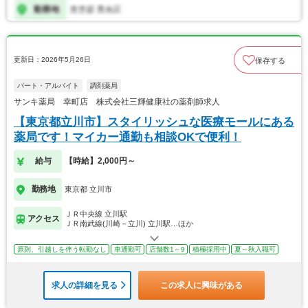
更新日：2026年5月26日
保存する
パート・アルバイト
調剤薬局
サンキ薬局 幸町店 株式会社三輝健康社の薬剤師求人
【東京都立川市】スタイリッシュな医療モールにある
薬局です！マイカー通勤も相談OKで便利！
給与
【時給】2,000円～
勤務地
東京都 立川市
ＪＲ中央線 立川駅
アクセス
ＪＲ南武線(川崎－立川) 立川駅…ほか
原則、引越しを伴う転勤なし
車通勤可
店舗数1～9
積極採用中
夏～秋入職可
求人の詳細を見る
この求人に興味がある