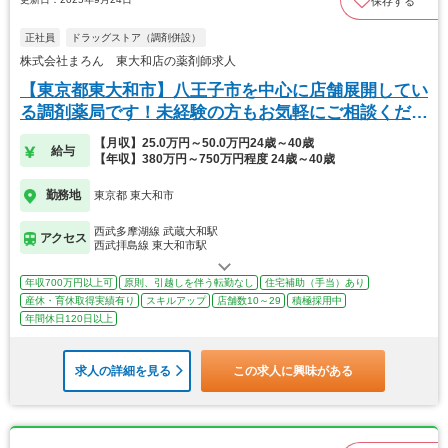
保存する
正社員
ドラッグストア（調剤併設）
株式会社まろん 東大和店の薬剤師求人
【東京都東大和市】八王子市を中心に店舗展開してい
る調剤薬局です！未経験の方もお気軽にご相談くださ
い♪
【月収】25.0万円～50.0万円24歳～40歳
給与
【年収】380万円～750万円程度 24歳～40歳
勤務地
東京都 東大和市
西武多摩湖線 武蔵大和駅
アクセス
西武拝島線 東大和市駅
年収700万円以上可
原則、引越しを伴う転勤なし
住宅補助（手当）あり
産休・育休取得実績有り
スキルアップ
店舗数10～29
積極採用中
年間休日120日以上
求人の詳細を見る
この求人に興味がある