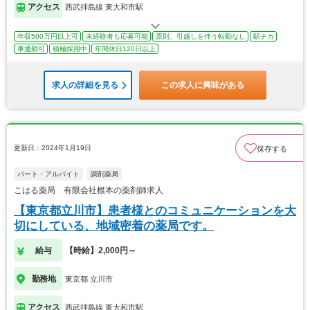
アクセス
西武拝島線 東大和市駅
年収500万円以上可
未経験者も応募可能
原則、引越しを伴う転勤なし
駅チカ
車通勤可
積極採用中
年間休日120日以上
求人の詳細を見る
この求人に興味がある
更新日：2024年1月19日
保存する
パート・アルバイト
調剤薬局
こはる薬局 有限会社根本の薬剤師求人
【東京都立川市】患者様とのコミュニケーションを大
切にしている、地域密着の薬局です。
給与
【時給】2,000円～
勤務地
東京都 立川市
アクセス
西武拝島線 東大和市駅