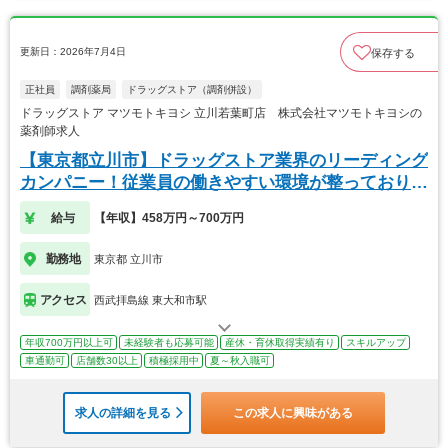
更新日：2026年7月4日
保存する
正社員
調剤薬局
ドラッグストア（調剤併設）
ドラッグストア マツモトキヨシ 立川若葉町店 株式会社マツモトキヨシの
薬剤師求人
【東京都立川市】ドラッグストア業界のリーディング
カンパニー！従業員の働きやすい環境が整っておりま
す
給与
【年収】458万円～700万円
勤務地
東京都 立川市
アクセス
西武拝島線 東大和市駅
年収700万円以上可
未経験者も応募可能
産休・育休取得実績有り
スキルアップ
車通勤可
店舗数30以上
積極採用中
夏～秋入職可
求人の詳細を見る
この求人に興味がある