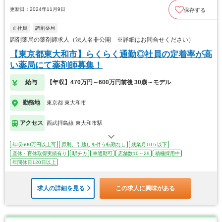
更新日：2024年11月9日
保存する
正社員
調剤薬局
調剤薬局の薬剤師求人（法人名非公開 ※詳細はお問合せください）
【東京都東大和市】らくらく通勤◎社員の定着率が高
い薬局にて薬剤師募集！
給与
【年収】470万円～600万円前後 30歳～モデル
勤務地
東京都 東大和市
アクセス
西武拝島線 東大和市駅
年収600万円以上可
原則、引越しを伴う転勤なし
残業月10ｈ以下
産休・育休取得実績有り
駅チカ
車通勤可
店舗数10～29
積極採用中
年間休日120日以上
求人の詳細を見る
この求人に興味がある