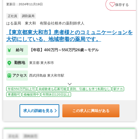
更新日：2024年11月19日
保存する
正社員
調剤薬局
はる薬局 東大和 有限会社根本の薬剤師求人
【東京都東大和市】患者様とのコミュニケーションを
大切にしている、地域密着の薬局です。
給与
【年収】400万円～550万円26歳～モデル
勤務地
東京都 東大和市
アクセス
西武拝島線 東大和市駅
年収550万円以上可
未経験者も応募可能
原則、引越しを伴う転勤なし
駅チカ
車通勤可
積極採用中
年間休日120日以上
求人の詳細を見る
この求人に興味がある