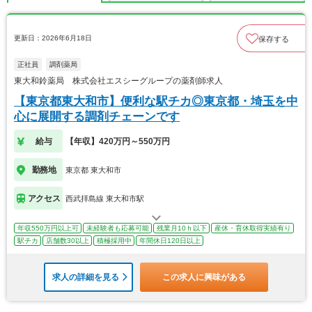
更新日：2026年6月18日
保存する
正社員
調剤薬局
東大和鈴薬局 株式会社エスシーグループの薬剤師求人
【東京都東大和市】便利な駅チカ◎東京都・埼玉を中
心に展開する調剤チェーンです
給与
【年収】420万円～550万円
勤務地
東京都 東大和市
アクセス
西武拝島線 東大和市駅
年収550万円以上可
未経験者も応募可能
残業月10ｈ以下
産休・育休取得実績有り
駅チカ
店舗数30以上
積極採用中
年間休日120日以上
求人の詳細を見る
この求人に興味がある