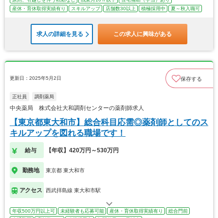
産休・育休取得実績有り
スキルアップ
店舗数30以上
積極採用中
夏～秋入職可
求人の詳細を見る
この求人に興味がある
更新日：2025年5月2日
保存する
正社員
調剤薬局
中央薬局 株式会社大和調剤センターの薬剤師求人
【東京都東大和市】総合科目応需◎薬剤師としてのス
キルアップを図れる職場です！
給与
【年収】420万円～530万円
勤務地
東京都 東大和市
アクセス
西武拝島線 東大和市駅
年収500万円以上可
未経験者も応募可能
産休・育休取得実績有り
総合門前