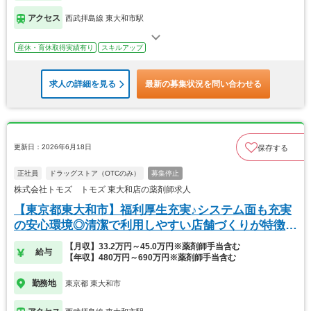
アクセス
西武拝島線 東大和市駅
産休・育休取得実績有り
スキルアップ
求人の詳細を見る
最新の募集状況を問い合わせる
更新日：2026年6月18日
保存する
正社員
ドラッグストア（OTCのみ）
募集停止
株式会社トモズ トモズ 東大和店の薬剤師求人
【東京都東大和市】福利厚生充実♪システム面も充実
の安心環境◎清潔で利用しやすい店舗づくりが特徴
的！
【月収】33.2万円～45.0万円※薬剤師手当含む
給与
【年収】480万円～690万円※薬剤師手当含む
勤務地
東京都 東大和市