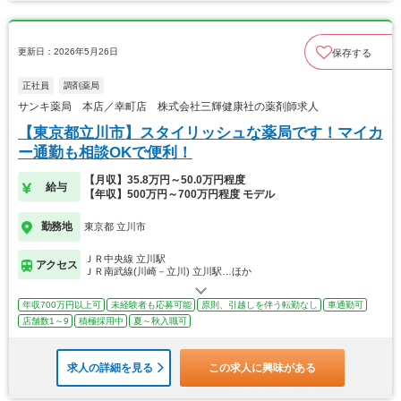
更新日：2026年5月26日
保存する
正社員
調剤薬局
サンキ薬局 本店／幸町店 株式会社三輝健康社の薬剤師求人
【東京都立川市】スタイリッシュな薬局です！マイカ
ー通勤も相談OKで便利！
【月収】35.8万円～50.0万円程度
給与
【年収】500万円～700万円程度 モデル
勤務地
東京都 立川市
ＪＲ中央線 立川駅
アクセス
ＪＲ南武線(川崎－立川) 立川駅…ほか
年収700万円以上可
未経験者も応募可能
原則、引越しを伴う転勤なし
車通勤可
店舗数1～9
積極採用中
夏～秋入職可
求人の詳細を見る
この求人に興味がある