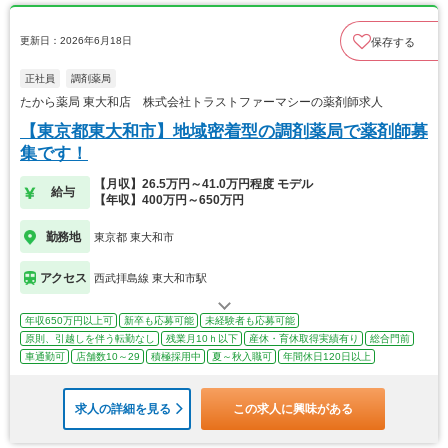
更新日：2026年6月18日
保存する
正社員
調剤薬局
たから薬局 東大和店 株式会社トラストファーマシーの薬剤師求人
【東京都東大和市】地域密着型の調剤薬局で薬剤師募
集です！
【月収】26.5万円～41.0万円程度 モデル
給与
【年収】400万円～650万円
勤務地
東京都 東大和市
アクセス
西武拝島線 東大和市駅
年収650万円以上可
新卒も応募可能
未経験者も応募可能
原則、引越しを伴う転勤なし
残業月10ｈ以下
産休・育休取得実績有り
総合門前
車通勤可
店舗数10～29
積極採用中
夏～秋入職可
年間休日120日以上
求人の詳細を見る
この求人に興味がある