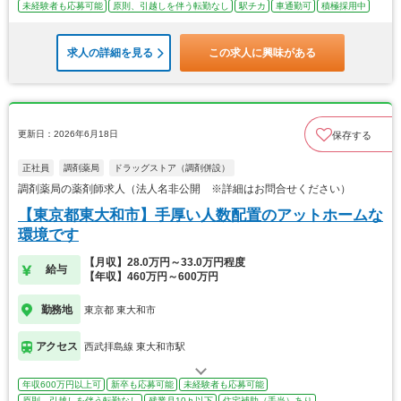
未経験者も応募可能
原則、引越しを伴う転勤なし
駅チカ
車通勤可
積極採用中
求人の詳細を見る
この求人に興味がある
更新日：2026年6月18日
保存する
正社員
調剤薬局
ドラッグストア（調剤併設）
調剤薬局の薬剤師求人（法人名非公開 ※詳細はお問合せください）
【東京都東大和市】手厚い人数配置のアットホームな
環境です
【月収】28.0万円～33.0万円程度
給与
【年収】460万円～600万円
勤務地
東京都 東大和市
アクセス
西武拝島線 東大和市駅
年収600万円以上可
新卒も応募可能
未経験者も応募可能
原則、引越しを伴う転勤なし
残業月10ｈ以下
住宅補助（手当）あり