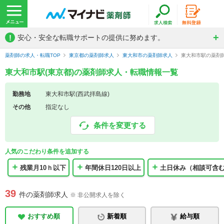
!
安心・安全な転職サポートの提供に努めます。
薬剤師の求人・転職TOP
東京都の薬剤師求人
東大和市の薬剤師求人
東大和市駅の薬剤
東大和市駅(東京都)の薬剤師求人・転職情報一覧
勤務地
東大和市駅(西武拝島線)
その他
指定なし
条件を変更する
人気のこだわり条件を追加する
残業月10ｈ以下
年間休日120日以上
土日休み（相談可含
39
件の薬剤師求人
※ 非公開求人を除く
おすすめ順
新着順
給与順