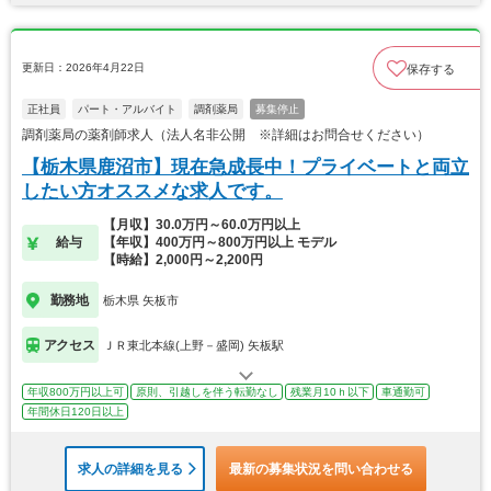
更新日：2026年4月22日
保存する
正社員
パート・アルバイト
調剤薬局
募集停止
調剤薬局の薬剤師求人（法人名非公開 ※詳細はお問合せください）
【栃木県鹿沼市】現在急成長中！プライベートと両立
したい方オススメな求人です。
【月収】30.0万円～60.0万円以上
給与
【年収】400万円～800万円以上 モデル
【時給】2,000円～2,200円
勤務地
栃木県 矢板市
アクセス
ＪＲ東北本線(上野－盛岡) 矢板駅
年収800万円以上可
原則、引越しを伴う転勤なし
残業月10ｈ以下
車通勤可
年間休日120日以上
求人の詳細を見る
最新の募集状況を問い合わせる