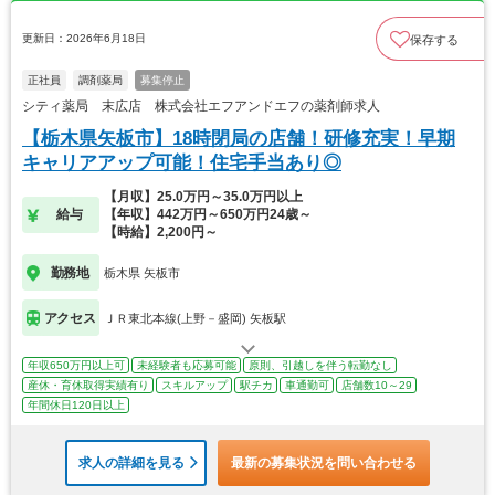
更新日：2026年6月18日
保存する
正社員
調剤薬局
募集停止
シティ薬局 末広店 株式会社エフアンドエフの薬剤師求人
【栃木県矢板市】18時閉局の店舗！研修充実！早期
キャリアアップ可能！住宅手当あり◎
【月収】25.0万円～35.0万円以上
給与
【年収】442万円～650万円24歳～
【時給】2,200円～
勤務地
栃木県 矢板市
アクセス
ＪＲ東北本線(上野－盛岡) 矢板駅
年収650万円以上可
未経験者も応募可能
原則、引越しを伴う転勤なし
産休・育休取得実績有り
スキルアップ
駅チカ
車通勤可
店舗数10～29
年間休日120日以上
求人の詳細を見る
最新の募集状況を問い合わせる