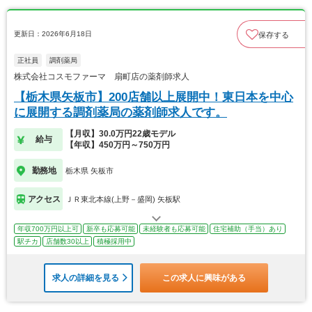
更新日：2026年6月18日
保存する
正社員
調剤薬局
株式会社コスモファーマ 扇町店の薬剤師求人
【栃木県矢板市】200店舗以上展開中！東日本を中心
に展開する調剤薬局の薬剤師求人です。
【月収】30.0万円22歳モデル
給与
【年収】450万円～750万円
勤務地
栃木県 矢板市
アクセス
ＪＲ東北本線(上野－盛岡) 矢板駅
年収700万円以上可
新卒も応募可能
未経験者も応募可能
住宅補助（手当）あり
駅チカ
店舗数30以上
積極採用中
求人の詳細を見る
この求人に興味がある