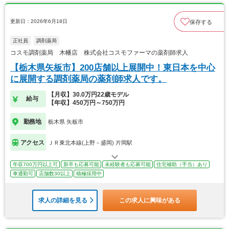
更新日：2026年6月18日
保存する
正社員
調剤薬局
コスモ調剤薬局 木幡店 株式会社コスモファーマの薬剤師求人
【栃木県矢板市】200店舗以上展開中！東日本を中心
に展開する調剤薬局の薬剤師求人です。
【月収】30.0万円22歳モデル
給与
【年収】450万円～750万円
勤務地
栃木県 矢板市
アクセス
ＪＲ東北本線(上野－盛岡) 片岡駅
年収700万円以上可
新卒も応募可能
未経験者も応募可能
住宅補助（手当）あり
車通勤可
店舗数30以上
積極採用中
求人の詳細を見る
この求人に興味がある