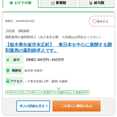
おすすめ順
新着順
給与順
更新日：2026年6月18日
保存する
正社員
調剤薬局
調剤薬局の薬剤師求人（法人名非公開 ※詳細はお問合せください）
【栃木県矢板市末広町】 東日本を中心に展開する調
剤薬局の薬剤師求人です。
給与
【年収】400万円～650万円
勤務地
栃木県 矢板市
アクセス
ＪＲ東北本線(上野－盛岡) 矢板駅
年収650万円以上可
駅チカ
車通勤可
店舗数30以上
積極採用中
求人の詳細を見る
この求人に興味がある