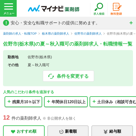
!
安心・安全な転職サポートの提供に努めます。
薬剤師の求人・転職TOP
栃木県の薬剤師求人
佐野市の薬剤師求人
佐野市(栃木県)の夏
佐野市(栃木県)の夏～秋入職可の薬剤師求人・転職情報一覧
勤務地
佐野市(栃木県)
その他
夏～秋入職可
条件を変更する
人気のこだわり条件を追加する
残業月10ｈ以下
年間休日120日以上
土日休み（相談可含
12
件の薬剤師求人
※ 非公開求人を除く
おすすめ順
新着順
給与順