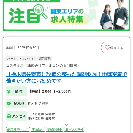
更新日：2026年5月26日
保存する
パート・アルバイト
調剤薬局
コスモ薬局 株式会社ファルコンの薬剤師求人
【栃木県佐野市】設備の整った調剤薬局！地域密着で
働きたい方にお勧めです！
給与
【時給】2,000円～2,500円
勤務地
栃木県 佐野市
ＪＲ両毛線 佐野駅
アクセス
東武佐野線 佐野駅
残業月10ｈ以下
車通勤可
積極採用中
夏～秋入職可