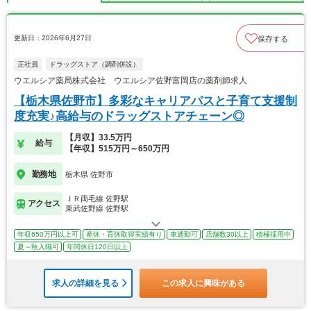
更新日：2026年6月27日
保存する
正社員
ドラッグストア（調剤併設）
ウエルシア薬局株式会社 ウエルシア佐野富岡店の薬剤師求人
【栃木県佐野市】多彩なキャリアパスと子育て支援制
度充実♪高給与のドラッグストアチェーン◎
【月収】33.5万円
給与
【年収】515万円～650万円
勤務地
栃木県 佐野市
ＪＲ両毛線 佐野駅
アクセス
東武佐野線 佐野駅
年収650万円以上可
産休・育休取得実績有り
車通勤可
店舗数30以上
積極採用中
夏～秋入職可
年間休日120日以上
求人の詳細を見る
この求人に興味がある