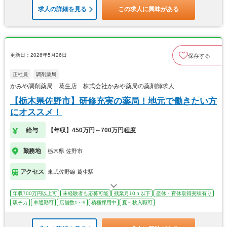
求人の詳細を見る
この求人に興味がある
更新日：2026年5月26日
保存する
正社員
調剤薬局
かみや調剤薬局 葛生店 株式会社かみや薬局の薬剤師求人
【栃木県佐野市】研修充実の薬局！地元で働きたい方
にオススメ！
給与
【年収】450万円～700万円程度
勤務地
栃木県 佐野市
アクセス
東武佐野線 葛生駅
年収700万円以上可
未経験者も応募可能
残業月10ｈ以下
産休・育休取得実績有り
駅チカ
車通勤可
店舗数1～9
積極採用中
夏～秋入職可