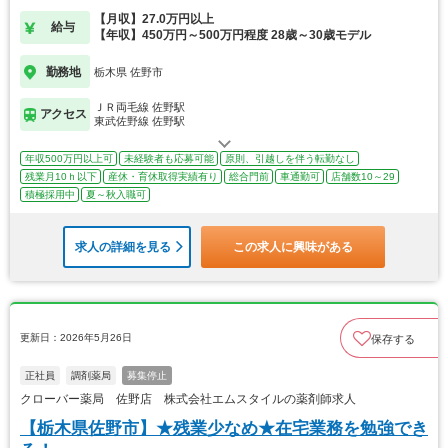
【月収】27.0万円以上
給与
【年収】450万円～500万円程度 28歳～30歳モデル
勤務地
栃木県 佐野市
ＪＲ両毛線 佐野駅
アクセス
東武佐野線 佐野駅
年収500万円以上可
未経験者も応募可能
原則、引越しを伴う転勤なし
残業月10ｈ以下
産休・育休取得実績有り
総合門前
車通勤可
店舗数10～29
積極採用中
夏～秋入職可
求人の詳細を見る
この求人に興味がある
更新日：2026年5月26日
保存する
正社員
調剤薬局
募集停止
クローバー薬局 佐野店 株式会社エムスタイルの薬剤師求人
【栃木県佐野市】★残業少なめ★在宅業務を勉強でき