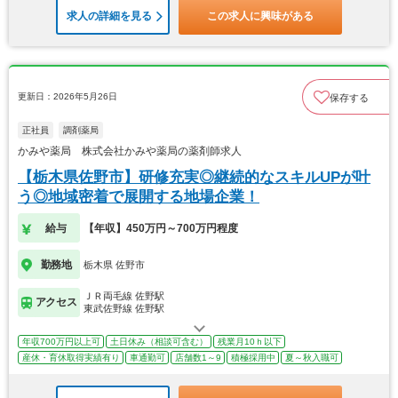
求人の詳細を見る
この求人に興味がある
更新日：2026年5月26日
保存する
正社員
調剤薬局
かみや薬局 株式会社かみや薬局の薬剤師求人
【栃木県佐野市】研修充実◎継続的なスキルUPが叶
う◎地域密着で展開する地場企業！
給与
【年収】450万円～700万円程度
勤務地
栃木県 佐野市
ＪＲ両毛線 佐野駅
アクセス
東武佐野線 佐野駅
年収700万円以上可
土日休み（相談可含む）
残業月10ｈ以下
産休・育休取得実績有り
車通勤可
店舗数1～9
積極採用中
夏～秋入職可