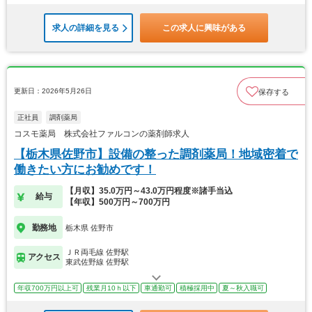
求人の詳細を見る
この求人に興味がある
更新日：2026年5月26日
保存する
正社員
調剤薬局
コスモ薬局 株式会社ファルコンの薬剤師求人
【栃木県佐野市】設備の整った調剤薬局！地域密着で
働きたい方にお勧めです！
【月収】35.0万円～43.0万円程度※諸手当込
給与
【年収】500万円～700万円
勤務地
栃木県 佐野市
ＪＲ両毛線 佐野駅
アクセス
東武佐野線 佐野駅
年収700万円以上可
残業月10ｈ以下
車通勤可
積極採用中
夏～秋入職可