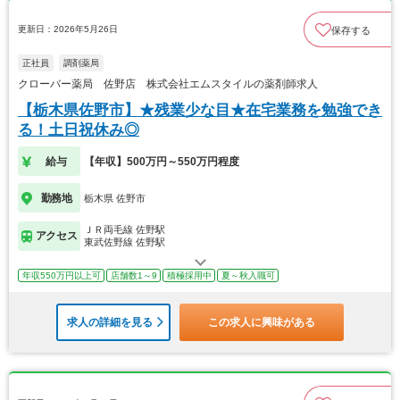
更新日：2026年5月26日
保存する
正社員
調剤薬局
クローバー薬局 佐野店 株式会社エムスタイルの薬剤師求人
【栃木県佐野市】★残業少な目★在宅業務を勉強でき
る！土日祝休み◎
給与
【年収】500万円～550万円程度
勤務地
栃木県 佐野市
ＪＲ両毛線 佐野駅
アクセス
東武佐野線 佐野駅
年収550万円以上可
店舗数1～9
積極採用中
夏～秋入職可
求人の詳細を見る
この求人に興味がある