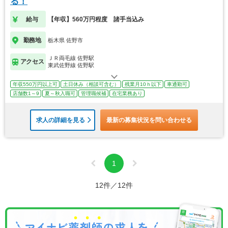
る！
給与
【年収】560万円程度 諸手当込み
勤務地
栃木県 佐野市
ＪＲ両毛線 佐野駅
アクセス
東武佐野線 佐野駅
年収550万円以上可
土日休み（相談可含む）
残業月10ｈ以下
車通勤可
店舗数1～9
夏～秋入職可
管理職候補
在宅業務あり
求人の詳細を見る
最新の募集状況を問い合わせる
1
12件／12件