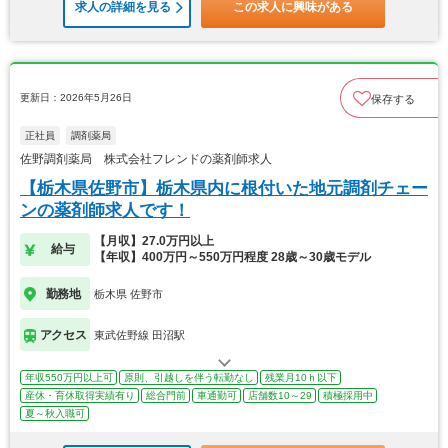
求人の詳細を見る
この求人に興味がある
更新日：2026年5月26日
保存する
正社員
調剤薬局
佐野調剤薬局 株式会社フレンドの薬剤師求人
【栃木県佐野市】栃木県内に根付いた地元調剤チェー
ンの薬剤師求人です！
【月収】27.0万円以上
給与
【年収】400万円～550万円程度 28歳～30歳モデル
勤務地
栃木県 佐野市
アクセス
東武佐野線 田沼駅
年収550万円以上可
原則、引越しを伴う転勤なし
残業月10ｈ以下
産休・育休取得実績有り
総合門前
車通勤可
店舗数10～29
積極採用中
夏～秋入職可