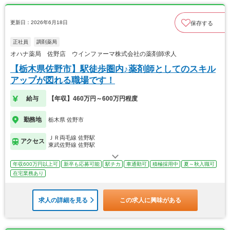
更新日：2026年6月18日
保存する
正社員
調剤薬局
オハナ薬局 佐野店 ウインファーマ株式会社の薬剤師求人
【栃木県佐野市】駅徒歩圏内♪薬剤師としてのスキル
アップが図れる職場です！
給与
【年収】460万円～600万円程度
勤務地
栃木県 佐野市
ＪＲ両毛線 佐野駅
アクセス
東武佐野線 佐野駅
年収600万円以上可
新卒も応募可能
駅チカ
車通勤可
積極採用中
夏～秋入職可
在宅業務あり
求人の詳細を見る
この求人に興味がある