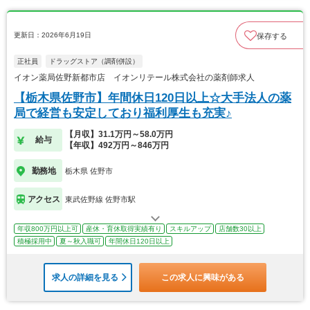
更新日：2026年6月19日
保存する
正社員
ドラッグストア（調剤併設）
イオン薬局佐野新都市店 イオンリテール株式会社の薬剤師求人
【栃木県佐野市】年間休日120日以上☆大手法人の薬
局で経営も安定しており福利厚生も充実♪
【月収】31.1万円～58.0万円
給与
【年収】492万円～846万円
勤務地
栃木県 佐野市
アクセス
東武佐野線 佐野市駅
年収800万円以上可
産休・育休取得実績有り
スキルアップ
店舗数30以上
積極採用中
夏～秋入職可
年間休日120日以上
求人の詳細を見る
この求人に興味がある