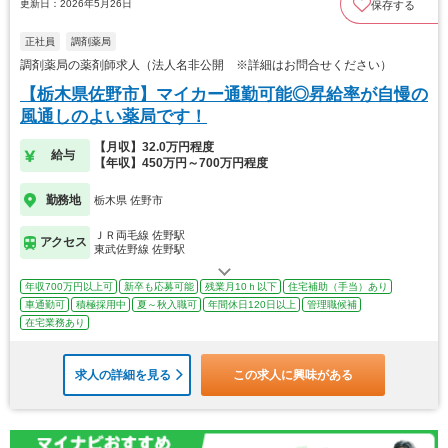
更新日：2026年5月26日
保存する
正社員
調剤薬局
調剤薬局の薬剤師求人（法人名非公開 ※詳細はお問合せください）
【栃木県佐野市】マイカー通勤可能◎昇給率が自慢の
風通しのよい薬局です！
【月収】32.0万円程度
給与
【年収】450万円～700万円程度
勤務地
栃木県 佐野市
ＪＲ両毛線 佐野駅
アクセス
東武佐野線 佐野駅
年収700万円以上可
新卒も応募可能
残業月10ｈ以下
住宅補助（手当）あり
車通勤可
積極採用中
夏～秋入職可
年間休日120日以上
管理職候補
在宅業務あり
求人の詳細を見る
この求人に興味がある