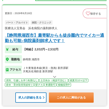
更新日：2026年6月19日
保存する
パート・アルバイト
病院・クリニック
医療法人宝美会 浜名病院の薬剤師求人
【静岡県湖西市】最寄駅からも徒歩圏内でマイカー通
勤も可能♪病院薬剤師求人です！
給与
【時給】2,032円～2,532円
勤務地
静岡県 湖西市
ＪＲ東海道本線(東京－熱海) 新所原駅
アクセス
天竜浜名湖鉄道 新所原駅
原則、引越しを伴う転勤なし
土日休み（相談可含む）
残業月10ｈ以下
産休・育休取得実績有り
駅チカ
車通勤可
積極採用中
求人の詳細を見る
この求人に興味がある