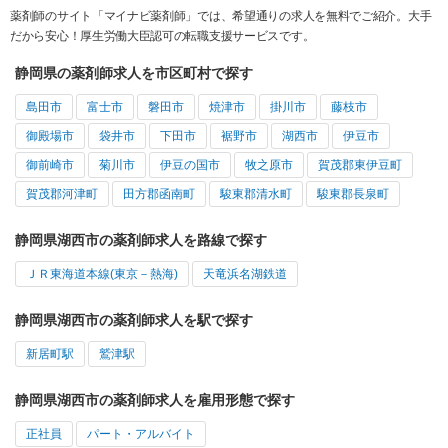
薬剤師のサイト「マイナビ薬剤師」では、希望通りの求人を無料でご紹介。大手
だから安心！厚生労働大臣認可の転職支援サービスです。
静岡県の薬剤師求人を市区町村で探す
島田市
富士市
磐田市
焼津市
掛川市
藤枝市
御殿場市
袋井市
下田市
裾野市
湖西市
伊豆市
御前崎市
菊川市
伊豆の国市
牧之原市
賀茂郡東伊豆町
賀茂郡河津町
田方郡函南町
駿東郡清水町
駿東郡長泉町
静岡県湖西市の薬剤師求人を路線で探す
ＪＲ東海道本線(東京－熱海)
天竜浜名湖鉄道
静岡県湖西市の薬剤師求人を駅で探す
新居町駅
鷲津駅
静岡県湖西市の薬剤師求人を雇用形態で探す
正社員
パート・アルバイト