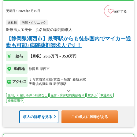
更新日：2026年6月19日
保存する
正社員
病院・クリニック
医療法人宝美会 浜名病院の薬剤師求人
【静岡県湖西市】最寄駅からも徒歩圏内でマイカー通
勤も可能♪病院薬剤師求人です！
給与
【月収】26.6万円～35.0万円
勤務地
静岡県 湖西市
ＪＲ東海道本線(東京－熱海) 新所原駅
アクセス
天竜浜名湖鉄道 新所原駅
原則、引越しを伴う転勤なし
産休・育休取得実績有り
駅チカ
車通勤可
積極採用中
求人の詳細を見る
この求人に興味がある