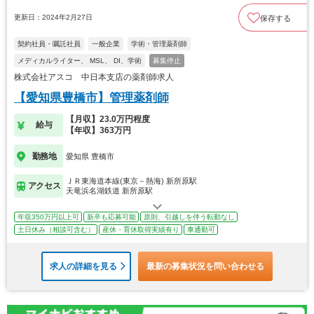
更新日：2024年2月27日
保存する
契約社員・嘱託社員
一般企業
学術・管理薬剤師
メディカルライター、 MSL、 DI、学術
募集停止
株式会社アスコ 中日本支店の薬剤師求人
【愛知県豊橋市】管理薬剤師
【月収】23.0万円程度
給与
【年収】363万円
勤務地
愛知県 豊橋市
ＪＲ東海道本線(東京－熱海) 新所原駅
アクセス
天竜浜名湖鉄道 新所原駅
年収350万円以上可
新卒も応募可能
原則、引越しを伴う転勤なし
土日休み（相談可含む）
産休・育休取得実績有り
車通勤可
求人の詳細を見る
最新の募集状況を問い合わせる