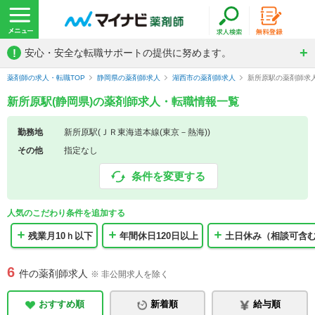
!
安心・安全な転職サポートの提供に努めます。
薬剤師の求人・転職TOP
静岡県の薬剤師求人
湖西市の薬剤師求人
新所原駅の薬剤師求
新所原駅(静岡県)の薬剤師求人・転職情報一覧
勤務地
新所原駅(ＪＲ東海道本線(東京－熱海))
その他
指定なし
条件を変更する
人気のこだわり条件を追加する
残業月10ｈ以下
年間休日120日以上
土日休み（相談可含
6
件の薬剤師求人
※ 非公開求人を除く
おすすめ順
新着順
給与順