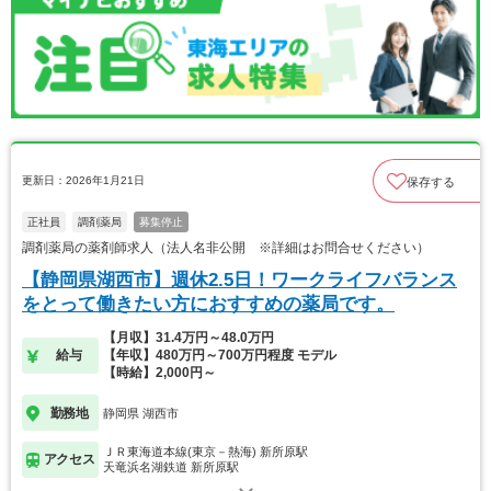
更新日：2026年1月21日
保存する
正社員
調剤薬局
募集停止
調剤薬局の薬剤師求人（法人名非公開 ※詳細はお問合せください）
【静岡県湖西市】週休2.5日！ワークライフバランス
をとって働きたい方におすすめの薬局です。
【月収】31.4万円～48.0万円
給与
【年収】480万円～700万円程度 モデル
【時給】2,000円～
勤務地
静岡県 湖西市
ＪＲ東海道本線(東京－熱海) 新所原駅
アクセス
天竜浜名湖鉄道 新所原駅