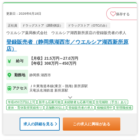
更新日：2026年6月18日
保存する
正社員
ドラッグストア（調剤併設）
ドラッグストア（OTCのみ）
ウエルシア薬局株式会社 ウエルシア湖西新所原店の登録販売者の求人
登録販売者（静岡県湖西市／ウエルシア湖西新所原
店）
【月収】21.5万円～27.0万円
給与
【年収】308万円～450万円
勤務地
静岡県 湖西市
ＪＲ東海道本線(東京－熱海) 新所原駅
アクセス
天竜浜名湖鉄道 新所原駅
年収450万円以上可
新卒も応募可能
未経験者も応募可能
住宅補助（手当）あり
産休・育休取得実績有り
店舗数30以上
登録販売者の求人
積極採用中
管理職候補
求人の詳細を見る
この求人に興味がある