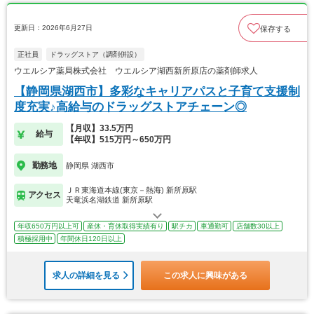
更新日：2026年6月27日
保存する
正社員
ドラッグストア（調剤併設）
ウエルシア薬局株式会社 ウエルシア湖西新所原店の薬剤師求人
【静岡県湖西市】多彩なキャリアパスと子育て支援制
度充実♪高給与のドラッグストアチェーン◎
【月収】33.5万円
給与
【年収】515万円～650万円
勤務地
静岡県 湖西市
ＪＲ東海道本線(東京－熱海) 新所原駅
アクセス
天竜浜名湖鉄道 新所原駅
年収650万円以上可
産休・育休取得実績有り
駅チカ
車通勤可
店舗数30以上
積極採用中
年間休日120日以上
求人の詳細を見る
この求人に興味がある