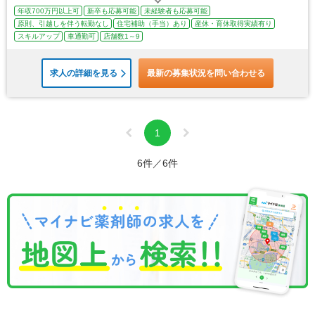
年収700万円以上可
新卒も応募可能
未経験者も応募可能
原則、引越しを伴う転勤なし
住宅補助（手当）あり
産休・育休取得実績有り
スキルアップ
車通勤可
店舗数1～9
求人の詳細を見る
最新の募集状況を問い合わせる
1
6件／6件