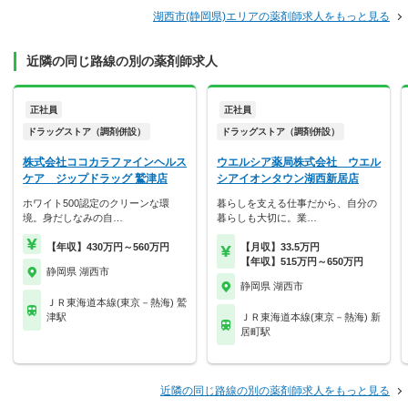
湖西市(静岡県)エリアの薬剤師求人をもっと見る
近隣の同じ路線の別の薬剤師求人
正社員
正社員
ドラッグストア（調剤併設）
ドラッグストア（調剤併設）
株式会社ココカラファインヘルス
ウエルシア薬局株式会社 ウエル
ケア ジップドラッグ 鷲津店
シアイオンタウン湖西新居店
ホワイト500認定のクリーンな環
暮らしを支える仕事だから、自分の
境。身だしなみの自…
暮らしも大切に。業…
【年収】430万円～560万円
【月収】33.5万円
【年収】515万円～650万円
静岡県 湖西市
静岡県 湖西市
ＪＲ東海道本線(東京－熱海) 鷲
津駅
ＪＲ東海道本線(東京－熱海) 新
居町駅
近隣の同じ路線の別の薬剤師求人をもっと見る