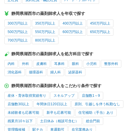
正社員
契約社員・嘱託社員
パート・アルバイト
静岡県湖西市の薬剤師求人を年収で探す
300万円以上
350万円以上
400万円以上
450万円以上
500万円以上
550万円以上
600万円以上
650万円以上
700万円以上
800万円以上
静岡県湖西市の薬剤師求人を処方科目で探す
内科
外科
皮膚科
耳鼻科
眼科
小児科
整形外科
消化器科
循環器科
婦人科
泌尿器科
静岡県湖西市の薬剤師求人をこだわり条件で探す
産休・育休取得実績有り
スキルアップ
店舗数1～9
店舗数30以上
年間休日120日以上
原則、引越しを伴う転勤なし
未経験者も応募可能
新卒も応募可能
住宅補助（手当）あり
残業月10ｈ以下
土日休み（相談可含む）
総合門前
管理職候補
駅チカ
車通勤可
在宅業務あり