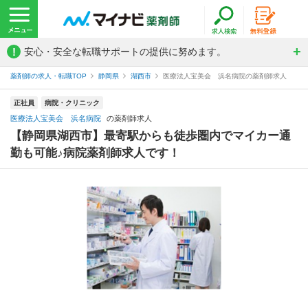
!
安心・安全な転職サポートの提供に努めます。
薬剤師の求人・転職TOP
静岡県
湖西市
医療法人宝美会 浜名病院の薬剤師求人
正社員
病院・クリニック
医療法人宝美会 浜名病院
の薬剤師求人
【静岡県湖西市】最寄駅からも徒歩圏内でマイカー通
勤も可能♪病院薬剤師求人です！