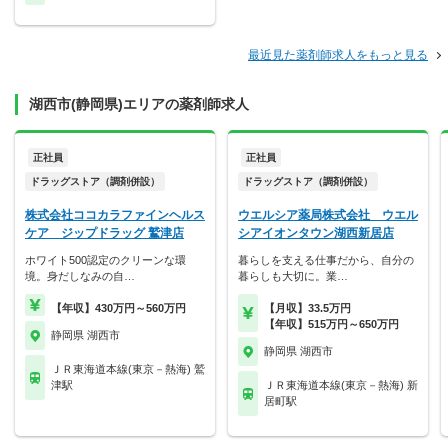
最近見た薬剤師求人をもっと見る
湖西市(静岡県)エリアの薬剤師求人
正社員
正社員
ドラッグストア（調剤併設）
ドラッグストア（調剤併設）
株式会社ココカラファインヘルス
ウエルシア薬局株式会社 ウエル
ケア ジップドラッグ 鷲津店
シアイオンタウン湖西新居店
ホワイト500認定のクリーンな環
暮らしを支える仕事だから、自分の
境。身だしなみの自…
暮らしも大切に。業…
【年収】430万円～560万円
【月収】33.5万円
【年収】515万円～650万円
静岡県 湖西市
静岡県 湖西市
ＪＲ東海道本線(東京－熱海) 鷲
津駅
ＪＲ東海道本線(東京－熱海) 新
居町駅