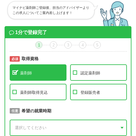
マイナビ薬剤師ご登録後、担当のアドバイザーより
この求人についてご案内差し上げます！
1分で登録完了
1
2
3
4
5
取得資格
必須
必須
薬剤師
認定薬剤師
薬剤師取得見込
登録販売者
取得予定年
希望の就業時期
必須
任意