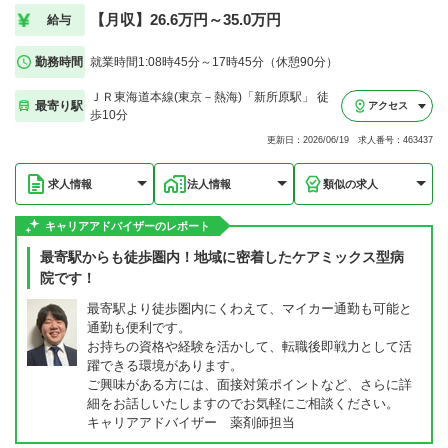
【月収】26.6万円～35.0万円
給与
勤務時間
就業時間1:08時45分～17時45分（休憩90分）
ＪＲ東海道本線(東京－熱海)「新所原駅」 徒
最寄り駅
アクセス
歩10分
更新日：2026/06/19 求人番号：463437
求人情報
法人情報
類似の求人
キャリアアドバイザーのレポート
最寄駅からも徒歩圏内！地域に密着したケアミックス型病
院です！
最寄駅より徒歩圏内にくわえて、マイカー通勤も可能と
通勤も便利です。
お持ちの資格や経験を活かして、転職後即戦力として活
躍できる環境があります。
ご興味がある方には、面接対策ポイントなど、さらに詳
細をお話しいたしますのでお気軽にご相談ください。
キャリアアドバイザー 薬剤師担当