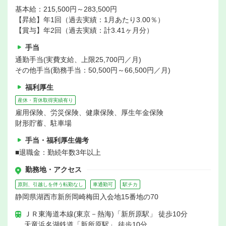
基本給：215,500円～283,500円
【昇給】年1回（過去実績：1月あたり3.00％）
【賞与】年2回（過去実績：計3.41ヶ月分）
手当
通勤手当(実費支給、上限25,700円／月)
その他手当(勤務手当：50,500円～66,500円／月)
福利厚生
産休・育休取得実績有り
雇用保険、労災保険、健康保険、厚生年金保険
財形貯蓄、駐車場
手当・福利厚生備考
■退職金：勤続年数3年以上
勤務地・アクセス
原則、引越しを伴う転勤なし
車通勤可
駅チカ
静岡県湖西市新所岡崎梅田入会地15番地の70
ＪＲ東海道本線(東京－熱海)「新所原駅」 徒歩10分
天竜浜名湖鉄道「新所原駅」 徒歩10分