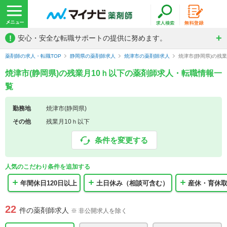
!
安心・安全な転職サポートの提供に努めます。
薬剤師の求人・転職TOP
静岡県の薬剤師求人
焼津市の薬剤師求人
焼津市(静岡県)の残
焼津市(静岡県)の残業月10ｈ以下の薬剤師求人・転職情報一
覧
勤務地
焼津市(静岡県)
その他
残業月10ｈ以下
条件を変更する
人気のこだわり条件を追加する
年間休日120日以上
土日休み（相談可含む）
産休・育休
22
件の薬剤師求人
※ 非公開求人を除く