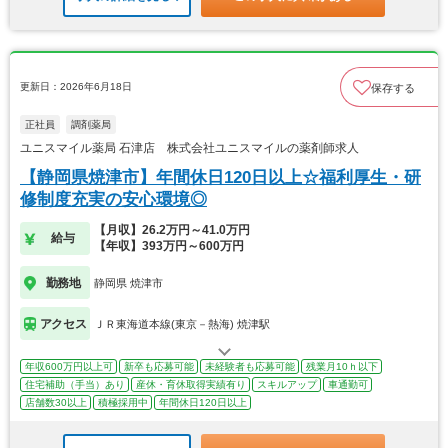
更新日：2026年6月18日
保存する
正社員
調剤薬局
ユニスマイル薬局 石津店 株式会社ユニスマイルの薬剤師求人
【静岡県焼津市】年間休日120日以上☆福利厚生・研
修制度充実の安心環境◎
【月収】26.2万円～41.0万円
給与
【年収】393万円～600万円
勤務地
静岡県 焼津市
アクセス
ＪＲ東海道本線(東京－熱海) 焼津駅
年収600万円以上可
新卒も応募可能
未経験者も応募可能
残業月10ｈ以下
住宅補助（手当）あり
産休・育休取得実績有り
スキルアップ
車通勤可
店舗数30以上
積極採用中
年間休日120日以上