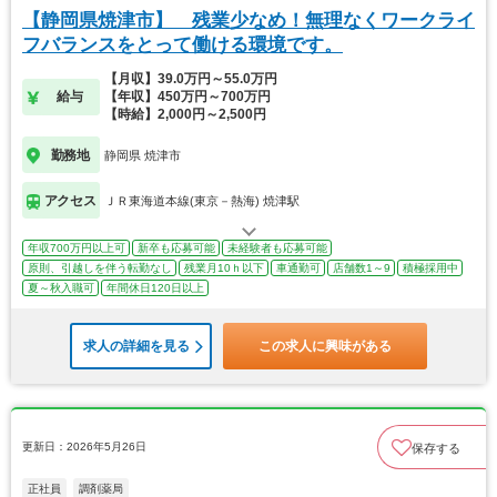
【静岡県焼津市】 残業少なめ！無理なくワークライ
フバランスをとって働ける環境です。
【月収】39.0万円～55.0万円
給与
【年収】450万円～700万円
【時給】2,000円～2,500円
勤務地
静岡県 焼津市
アクセス
ＪＲ東海道本線(東京－熱海) 焼津駅
年収700万円以上可
新卒も応募可能
未経験者も応募可能
原則、引越しを伴う転勤なし
残業月10ｈ以下
車通勤可
店舗数1～9
積極採用中
夏～秋入職可
年間休日120日以上
求人の詳細を見る
この求人に興味がある
更新日：2026年5月26日
保存する
正社員
調剤薬局