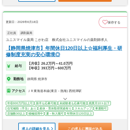
更新日：2026年6月18日
保存する
正社員
調剤薬局
ユニスマイル薬局 こがわ店 株式会社ユニスマイルの薬剤師求人
【静岡県焼津市】年間休日120日以上☆福利厚生・研
修制度充実の安心環境◎
【月収】26.2万円～41.0万円
給与
【年収】393万円～600万円
勤務地
静岡県 焼津市
アクセス
ＪＲ東海道本線(東京－熱海) 西焼津駅
年収600万円以上可
新卒も応募可能
未経験者も応募可能
残業月10ｈ以下
住宅補助（手当）あり
産休・育休取得実績有り
スキルアップ
車通勤可
店舗数30以上
積極採用中
夏～秋入職可
年間休日120日以上
求人の詳細を見る
この求人に興味がある