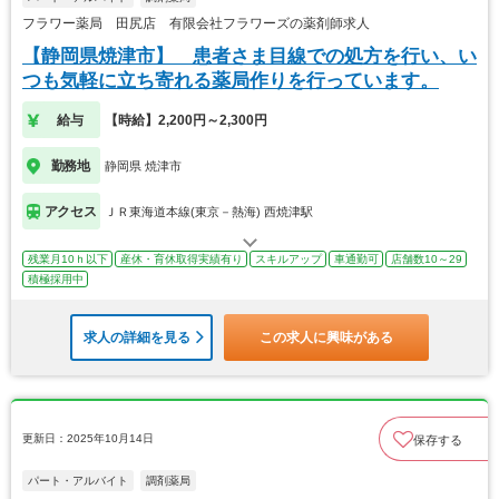
フラワー薬局 田尻店 有限会社フラワーズの薬剤師求人
【静岡県焼津市】 患者さま目線での処方を行い、い
つも気軽に立ち寄れる薬局作りを行っています。
給与
【時給】2,200円～2,300円
勤務地
静岡県 焼津市
アクセス
ＪＲ東海道本線(東京－熱海) 西焼津駅
残業月10ｈ以下
産休・育休取得実績有り
スキルアップ
車通勤可
店舗数10～29
積極採用中
求人の詳細を見る
この求人に興味がある
更新日：2025年10月14日
保存する
パート・アルバイト
調剤薬局