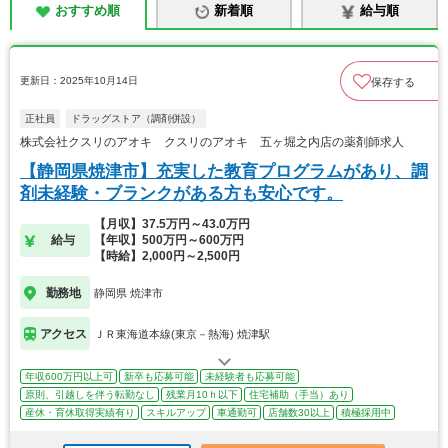
おすすめ順
新着順
給与順
更新日：2025年10月14日
保存する
正社員
ドラッグストア（調剤併設）
株式会社クスリのアオキ クスリのアオキ 五ヶ堀之内店の薬剤師求人
【静岡県焼津市】充実した教育プログラムがあり、調
剤未経験・ブランクがある方も安心です。
【月収】37.5万円～43.0万円
給与
【年収】500万円～600万円
【時給】2,000円～2,500円
勤務地
静岡県 焼津市
アクセス
ＪＲ東海道本線(東京－熱海) 焼津駅
年収600万円以上可
新卒も応募可能
未経験者も応募可能
原則、引越しを伴う転勤なし
残業月10ｈ以下
住宅補助（手当）あり
産休・育休取得実績有り
スキルアップ
車通勤可
店舗数30以上
積極採用中