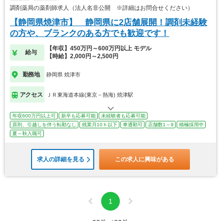
調剤薬局の薬剤師求人（法人名非公開 ※詳細はお問合せください）
【静岡県焼津市】 静岡県に2店舗展開！調剤未経験
の方や、ブランクのある方でも歓迎です！
【年収】450万円～600万円以上 モデル
給与
【時給】2,000円～2,500円
勤務地
静岡県 焼津市
アクセス
ＪＲ東海道本線(東京－熱海) 焼津駅
年収600万円以上可
新卒も応募可能
未経験者も応募可能
原則、引越しを伴う転勤なし
残業月10ｈ以下
車通勤可
店舗数1～9
積極採用中
夏～秋入職可
求人の詳細を見る
この求人に興味がある
1