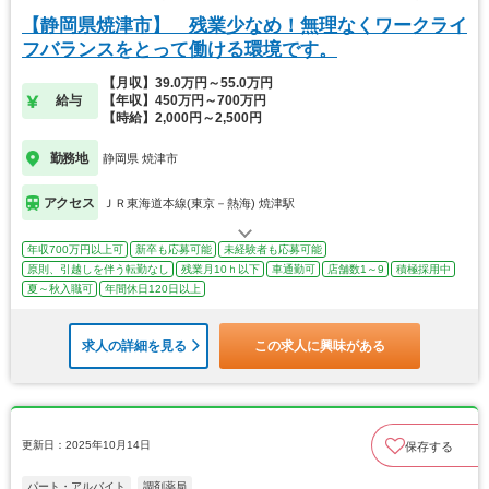
【静岡県焼津市】 残業少なめ！無理なくワークライ
フバランスをとって働ける環境です。
【月収】39.0万円～55.0万円
給与
【年収】450万円～700万円
【時給】2,000円～2,500円
勤務地
静岡県 焼津市
アクセス
ＪＲ東海道本線(東京－熱海) 焼津駅
年収700万円以上可
新卒も応募可能
未経験者も応募可能
原則、引越しを伴う転勤なし
残業月10ｈ以下
車通勤可
店舗数1～9
積極採用中
夏～秋入職可
年間休日120日以上
求人の詳細を見る
この求人に興味がある
更新日：2025年10月14日
保存する
パート・アルバイト
調剤薬局