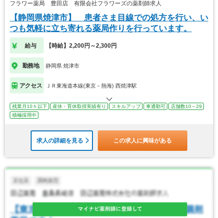
フラワー薬局 豊田店 有限会社フラワーズの薬剤師求人
【静岡県焼津市】 患者さま目線での処方を行い、い
つも気軽に立ち寄れる薬局作りを行っています。
給与
【時給】2,200円～2,300円
勤務地
静岡県 焼津市
アクセス
ＪＲ東海道本線(東京－熱海) 西焼津駅
残業月10ｈ以下
産休・育休取得実績有り
スキルアップ
車通勤可
店舗数10～29
積極採用中
求人の詳細を見る
この求人に興味がある