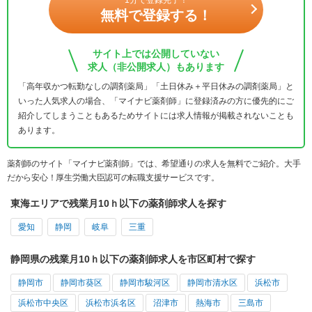
無料で登録する！
サイト上では公開していない
求人（非公開求人）もあります
「高年収かつ転勤なしの調剤薬局」「土日休み＋平日休みの調剤薬局」と
いった人気求人の場合、「マイナビ薬剤師」に登録済みの方に優先的にご
紹介してしまうこともあるためサイトには求人情報が掲載されないことも
あります。
薬剤師のサイト「マイナビ薬剤師」では、希望通りの求人を無料でご紹介。大手
だから安心！厚生労働大臣認可の転職支援サービスです。
東海エリアで残業月10ｈ以下の薬剤師求人を探す
愛知
静岡
岐阜
三重
静岡県の残業月10ｈ以下の薬剤師求人を市区町村で探す
静岡市
静岡市葵区
静岡市駿河区
静岡市清水区
浜松市
浜松市中央区
浜松市浜名区
沼津市
熱海市
三島市