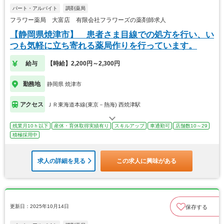
パート・アルバイト
調剤薬局
フラワー薬局 大富店 有限会社フラワーズの薬剤師求人
【静岡県焼津市】 患者さま目線での処方を行い、い
つも気軽に立ち寄れる薬局作りを行っています。
給与
【時給】2,200円～2,300円
勤務地
静岡県 焼津市
アクセス
ＪＲ東海道本線(東京－熱海) 西焼津駅
残業月10ｈ以下
産休・育休取得実績有り
スキルアップ
車通勤可
店舗数10～29
積極採用中
求人の詳細を見る
この求人に興味がある
更新日：2025年10月14日
保存する