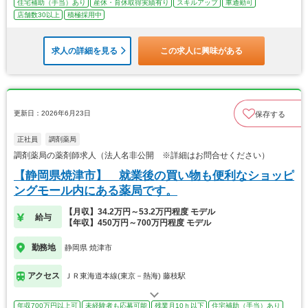
住宅補助（手当）あり
産休・育休取得実績有り
スキルアップ
車通勤可
店舗数30以上
積極採用中
求人の詳細を見る
この求人に興味がある
更新日：2026年6月23日
保存する
正社員
調剤薬局
調剤薬局の薬剤師求人（法人名非公開 ※詳細はお問合せください）
【静岡県焼津市】 就業後の買い物も便利なショッピ
ングモール内にある薬局です。
【月収】34.2万円～53.2万円程度 モデル
給与
【年収】450万円～700万円程度 モデル
勤務地
静岡県 焼津市
アクセス
ＪＲ東海道本線(東京－熱海) 藤枝駅
年収700万円以上可
未経験者も応募可能
残業月10ｈ以下
住宅補助（手当）あり