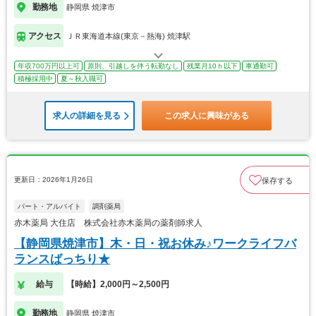
勤務地
静岡県 焼津市
アクセス
ＪＲ東海道本線(東京－熱海) 焼津駅
年収700万円以上可
原則、引越しを伴う転勤なし
残業月10ｈ以下
車通勤可
積極採用中
夏～秋入職可
求人の詳細を見る
この求人に興味がある
更新日：2026年1月26日
保存する
パート・アルバイト
調剤薬局
赤木薬局 大住店 株式会社赤木薬局の薬剤師求人
【静岡県焼津市】木・日・祝お休み♪ワークライフバ
ランスばっちり★
給与
【時給】2,000円～2,500円
勤務地
静岡県 焼津市