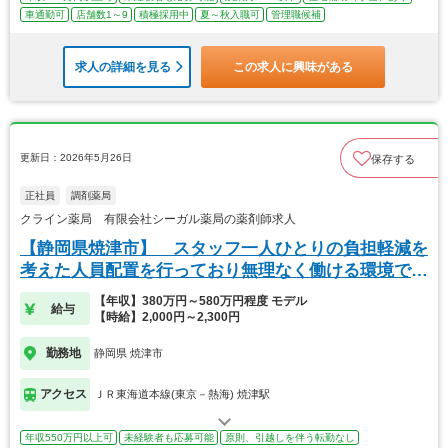
車通勤可
店舗数1～9
積極採用中
夏～秋入職可
管理職候補
求人の詳細を見る
この求人に興味がある
更新日：2026年5月26日
保存する
正社員
調剤薬局
クライン薬局 有限会社シーガル薬局の薬剤師求人
【静岡県焼津市】 スタッフ一人ひとりの負担軽減を
考えた人員配置を行っており無理なく働ける環境で
す。
【年収】380万円～580万円程度 モデル
給与
【時給】2,000円～2,300円
勤務地
静岡県 焼津市
アクセス
ＪＲ東海道本線(東京－熱海) 焼津駅
年収550万円以上可
未経験者も応募可能
原則、引越しを伴う転勤なし