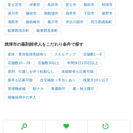
富士宮市
伊東市
島田市
富士市
磐田市
焼津市
掛川市
藤枝市
御殿場市
袋井市
下田市
裾野市
湖西市
御前崎市
菊川市
伊豆の国市
田方郡函南町
駿東郡清水町
駿東郡長泉町
焼津市の薬剤師求人をこだわり条件で探す
産休・育休取得実績有り
スキルアップ
店舗数1～9
店舗数10～29
店舗数30以上
年間休日120日以上
原則、引越しを伴う転勤なし
未経験者も応募可能
新卒も応募可能
住宅補助（手当）あり
残業月10ｈ以下
管理職候補
駅チカ
車通勤可
夏～秋入職可
積極採用中の求人