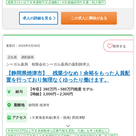
残業月10ｈ以下
車通勤可
店舗数1～9
積極採用中
夏～秋入職可
求人の詳細を見る
この求人に興味がある
更新日：2026年5月26日
保存する
正社員
調剤薬局
シーガル薬局 有限会社シーガル薬局の薬剤師求人
【静岡県焼津市】 残業少なめ！余裕をもった人員配
置を行っており無理なくゆったり働けます。
【年収】380万円～580万円程度 モデル
給与
【時給】2,000円～2,300円
勤務地
静岡県 焼津市
アクセス
ＪＲ東海道本線(東京－熱海) 西焼津駅
年収550万円以上可
未経験者も応募可能
原則、引越しを伴う転勤なし