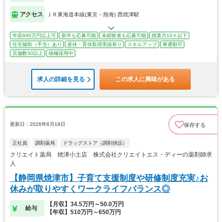
アクセス
ＪＲ東海道本線(東京－熱海) 西焼津駅
年収600万円以上可
新卒も応募可能
未経験者も応募可能
残業月10ｈ以下
住宅補助（手当）あり
産休・育休取得実績有り
スキルアップ
車通勤可
店舗数30以上
積極採用中
求人の詳細を見る
この求人に興味がある
更新日：2026年6月18日
保存する
正社員
調剤薬局
ドラッグストア（調剤併設）
クリエイト薬局 焼津小土店 株式会社クリエイトエス・ディーの薬剤師求
人
【静岡県焼津市】子育て支援制度や研修制度充実♪お
休みが取りやすくワークライフバランス◎
【月収】34.5万円～50.0万円
給与
【年収】510万円～650万円