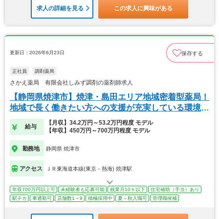
求人の詳細を見る
この求人に興味がある
更新日：2026年6月23日
保存する
正社員
調剤薬局
さかえ薬局 有限会社しみず調剤の薬剤師求人
【静岡県焼津市】焼津・島田エリア地域密着型薬局！
地域で長く働きたい方への支援が充実している環境で
す。
【月収】34.2万円～53.2万円程度 モデル
給与
【年収】450万円～700万円程度 モデル
勤務地
静岡県 焼津市
アクセス
ＪＲ東海道本線(東京－熱海) 焼津駅
年収700万円以上可
未経験者も応募可能
残業月10ｈ以下
住宅補助（手当）あり
駅チカ
車通勤可
店舗数1～9
積極採用中
夏～秋入職可
管理職候補