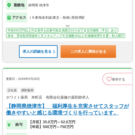
勤務地
静岡県 焼津市
アクセス
ＪＲ東海道本線(東京－熱海) 西焼津駅
年収650万円以上可
新卒も応募可能
残業月10ｈ以下
住宅補助（手当）あり
産休・育休取得実績有り
スキルアップ
店舗数30以上
積極採用中
夏～秋入職可
求人の詳細を見る
この求人に興味がある
更新日：2026年5月26日
保存する
正社員
調剤薬局
ホワイト薬局 本町店 有限会社薬健の薬剤師求人
【静岡県焼津市】 福利厚生を充実させてスタッフが
働きやすいと感じる環境づくりを行っています。
【月収】35.0万円～52.0万円
給与
【年収】500万円～750万円