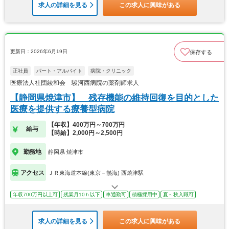
求人の詳細を見る
この求人に興味がある
更新日：2026年6月19日
保存する
正社員
パート・アルバイト
病院・クリニック
医療法人社団綾和会 駿河西病院の薬剤師求人
【静岡県焼津市】 残存機能の維持回復を目的とした
医療を提供する療養型病院
【年収】400万円～700万円
給与
【時給】2,000円～2,500円
勤務地
静岡県 焼津市
アクセス
ＪＲ東海道本線(東京－熱海) 西焼津駅
年収700万円以上可
残業月10ｈ以下
車通勤可
積極採用中
夏～秋入職可
求人の詳細を見る
この求人に興味がある