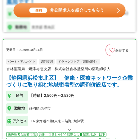
更新日：2025年10月14日
保存する
パート・アルバイト
調剤薬局
ドラッグストア（調剤併設）
杏林堂薬局 焼津与惣次店 株式会社杏林堂薬局の薬剤師求人
【静岡県浜松市北区】 健康・医療ネットワーク企業
づくりに取り組む地域密着型の調剤併設店です。
給与
【時給】2,500円～2,530円
勤務地
静岡県 焼津市
アクセス
ＪＲ東海道本線(東京－熱海) 焼津駅
未経験者も応募可能
原則、引越しを伴う転勤なし
残業月10ｈ以下