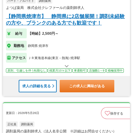
パート・アルバイト
調剤薬局
よつば薬局 株式会社クレファールの薬剤師求人
【静岡県焼津市】 静岡県に2店舗展開！調剤未経験
の方や、ブランクのある方でも歓迎です！
給与
【時給】2,500円～
勤務地
静岡県 焼津市
アクセス
ＪＲ東海道本線(東京－熱海) 焼津駅
原則、引越しを伴う転勤なし
残業月10ｈ以下
車通勤可
店舗数1～9
積極採用中
求人の詳細を見る
この求人に興味がある
更新日：2026年5月26日
保存する
正社員
調剤薬局
調剤薬局の薬剤師求人（法人名非公開 ※詳細はお問合せください）