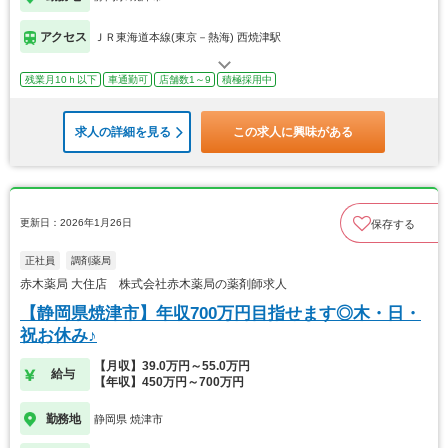
アクセス
ＪＲ東海道本線(東京－熱海) 西焼津駅
残業月10ｈ以下
車通勤可
店舗数1～9
積極採用中
求人の詳細を見る
この求人に興味がある
更新日：2026年1月26日
保存する
正社員
調剤薬局
赤木薬局 大住店 株式会社赤木薬局の薬剤師求人
【静岡県焼津市】年収700万円目指せます◎木・日・
祝お休み♪
【月収】39.0万円～55.0万円
給与
【年収】450万円～700万円
勤務地
静岡県 焼津市