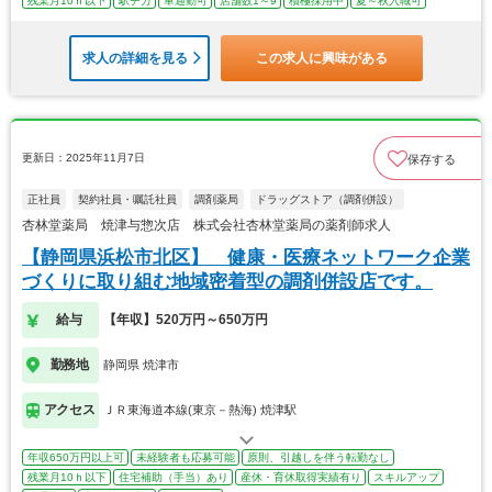
残業月10ｈ以下
駅チカ
車通勤可
店舗数1～9
積極採用中
夏～秋入職可
求人の詳細を見る
この求人に興味がある
更新日：2025年11月7日
保存する
正社員
契約社員・嘱託社員
調剤薬局
ドラッグストア（調剤併設）
杏林堂薬局 焼津与惣次店 株式会社杏林堂薬局の薬剤師求人
【静岡県浜松市北区】 健康・医療ネットワーク企業
づくりに取り組む地域密着型の調剤併設店です。
給与
【年収】520万円～650万円
勤務地
静岡県 焼津市
アクセス
ＪＲ東海道本線(東京－熱海) 焼津駅
年収650万円以上可
未経験者も応募可能
原則、引越しを伴う転勤なし
残業月10ｈ以下
住宅補助（手当）あり
産休・育休取得実績有り
スキルアップ