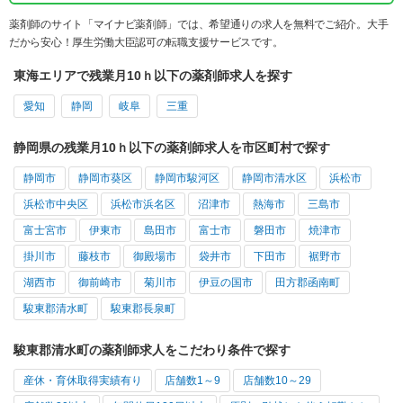
薬剤師のサイト「マイナビ薬剤師」では、希望通りの求人を無料でご紹介。大手
だから安心！厚生労働大臣認可の転職支援サービスです。
東海エリアで残業月10ｈ以下の薬剤師求人を探す
愛知
静岡
岐阜
三重
静岡県の残業月10ｈ以下の薬剤師求人を市区町村で探す
静岡市
静岡市葵区
静岡市駿河区
静岡市清水区
浜松市
浜松市中央区
浜松市浜名区
沼津市
熱海市
三島市
富士宮市
伊東市
島田市
富士市
磐田市
焼津市
掛川市
藤枝市
御殿場市
袋井市
下田市
裾野市
湖西市
御前崎市
菊川市
伊豆の国市
田方郡函南町
駿東郡清水町
駿東郡長泉町
駿東郡清水町の薬剤師求人をこだわり条件で探す
産休・育休取得実績有り
店舗数1～9
店舗数10～29