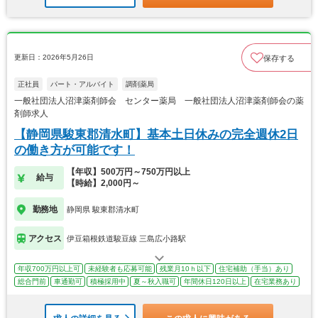
更新日：2026年5月26日
保存する
正社員
パート・アルバイト
調剤薬局
一般社団法人沼津薬剤師会 センター薬局 一般社団法人沼津薬剤師会の薬
剤師求人
【静岡県駿東郡清水町】基本土日休みの完全週休2日
の働き方が可能です！
【年収】500万円～750万円以上
給与
【時給】2,000円～
勤務地
静岡県 駿東郡清水町
アクセス
伊豆箱根鉄道駿豆線 三島広小路駅
年収700万円以上可
未経験者も応募可能
残業月10ｈ以下
住宅補助（手当）あり
総合門前
車通勤可
積極採用中
夏～秋入職可
年間休日120日以上
在宅業務あり