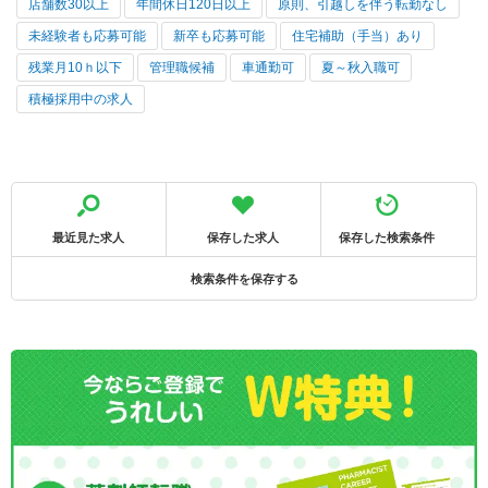
店舗数30以上
年間休日120日以上
原則、引越しを伴う転勤なし
未経験者も応募可能
新卒も応募可能
住宅補助（手当）あり
残業月10ｈ以下
管理職候補
車通勤可
夏～秋入職可
積極採用中の求人
最近見た求人
保存した求人
保存した検索条件
検索条件を保存する