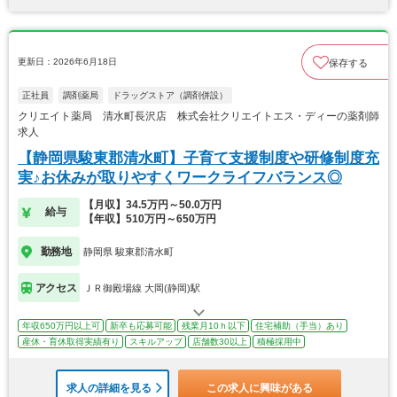
更新日：2026年6月18日
保存する
正社員
調剤薬局
ドラッグストア（調剤併設）
クリエイト薬局 清水町長沢店 株式会社クリエイトエス・ディーの薬剤師
求人
【静岡県駿東郡清水町】子育て支援制度や研修制度充
実♪お休みが取りやすくワークライフバランス◎
【月収】34.5万円～50.0万円
給与
【年収】510万円～650万円
勤務地
静岡県 駿東郡清水町
アクセス
ＪＲ御殿場線 大岡(静岡)駅
年収650万円以上可
新卒も応募可能
残業月10ｈ以下
住宅補助（手当）あり
産休・育休取得実績有り
スキルアップ
店舗数30以上
積極採用中
求人の詳細を見る
この求人に興味がある