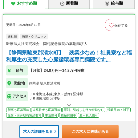
おすすめ順
新着順
給与順
更新日：2026年6月19日
保存する
正社員
病院・クリニック
医療法人社団宏和会 岡村記念病院の薬剤師求人
【静岡県駿東郡清水町】 残業少なめ！社員寮など福
利厚生の充実した心臓循環器専門病院です。
給与
【月収】24.8万円～34.8万円程度
勤務地
静岡県 駿東郡清水町
ＪＲ東海道本線(東京－熱海) 沼津駅
アクセス
ＪＲ御殿場線 沼津駅
新卒も応募可能
未経験者も応募可能
原則、引越しを伴う転勤なし
残業月10ｈ以下
産休・育休取得実績有り
車通勤可
積極採用中
夏～秋入職可
求人の詳細を見る
この求人に興味がある