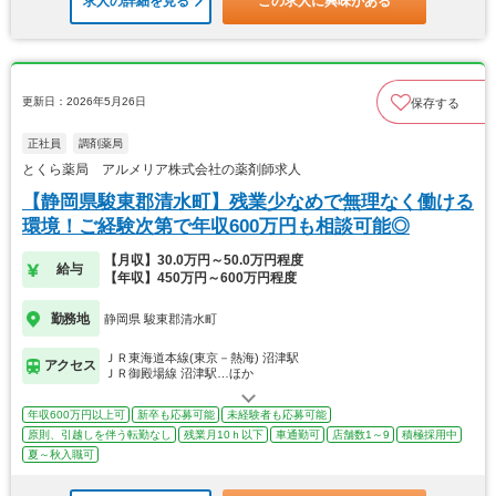
求人の詳細を見る
この求人に興味がある
更新日：2026年5月26日
保存する
正社員
調剤薬局
とくら薬局 アルメリア株式会社の薬剤師求人
【静岡県駿東郡清水町】残業少なめで無理なく働ける
環境！ご経験次第で年収600万円も相談可能◎
【月収】30.0万円～50.0万円程度
給与
【年収】450万円～600万円程度
勤務地
静岡県 駿東郡清水町
ＪＲ東海道本線(東京－熱海) 沼津駅
アクセス
ＪＲ御殿場線 沼津駅…ほか
年収600万円以上可
新卒も応募可能
未経験者も応募可能
原則、引越しを伴う転勤なし
残業月10ｈ以下
車通勤可
店舗数1～9
積極採用中
夏～秋入職可