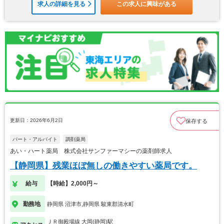
求人の詳細を見る
この求人に興味がある
更新日：2026年6月2日
保存する
パート・アルバイト
調剤薬局
あい・ハート薬局 株式会社サンファーマシーの薬剤師求人
【静岡県】残業ほぼ無しの働きやすい薬局です。
給与
【時給】2,000円～
勤務地
静岡県 沼津市,静岡県 駿東郡清水町
ＪＲ御殿場線 大岡(静岡)駅