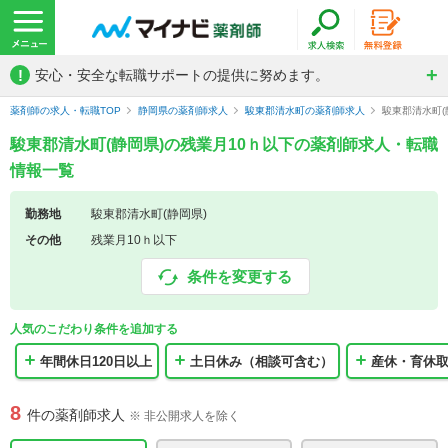
!
安心・安全な転職サポートの提供に努めます。
薬剤師の求人・転職TOP
静岡県の薬剤師求人
駿東郡清水町の薬剤師求人
駿東郡清水町(
駿東郡清水町(静岡県)の残業月10ｈ以下の薬剤師求人・転職
情報一覧
勤務地
駿東郡清水町(静岡県)
その他
残業月10ｈ以下
条件を変更する
人気のこだわり条件を追加する
年間休日120日以上
土日休み（相談可含む）
産休・育休
8
件の薬剤師求人
※ 非公開求人を除く