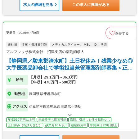
求人の詳細を見る
この求人に興味がある
更新日：2026年7月9日
保存する
正社員
学術・管理薬剤師
メディカルライター、 MSL、 DI、学術
アルフレッサ株式会社 沼津支店の薬剤師求人
【静岡県／駿東郡清水町】土日祝休み！残業少なめ◎
大手医薬品卸会社で学術担当兼管理薬剤師募集＜正社
員＞
【月収】29.1万円～36.3万円
給与
【年収】470万円～590万円
勤務地
静岡県 駿東郡清水町
アクセス
伊豆箱根鉄道駿豆線 三島広小路駅
年収550万円以上可
未経験者も応募可能
原則、引越しを伴う転勤なし
土日休み（相談可含む）
残業月10ｈ以下
積極採用中
年間休日120日以上