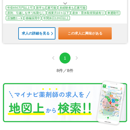
年収650万円以上可
新卒も応募可能
未経験者も応募可能
原則、引越しを伴う転勤なし
残業月10ｈ以下
産休・育休取得実績有り
車通勤可
店舗数1～9
積極採用中
年間休日120日以上
求人の詳細を見る
この求人に興味がある
1
8件／8件