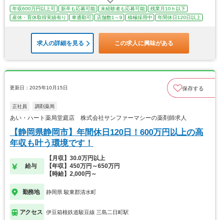
年収600万円以上可
新卒も応募可能
未経験者も応募可能
残業月10ｈ以下
産休・育休取得実績有り
車通勤可
店舗数1～9
積極採用中
年間休日120日以上
求人の詳細を見る
この求人に興味がある
更新日：2025年10月15日
保存する
正社員
調剤薬局
あい・ハート薬局堂庭店 株式会社サンファーマシーの薬剤師求人
【静岡県静岡市】年間休日120日！600万円以上の高
年収も叶う環境です！
【月収】30.0万円以上
給与
【年収】450万円～650万円
【時給】2,000円～
勤務地
静岡県 駿東郡清水町
アクセス
伊豆箱根鉄道駿豆線 三島二日町駅