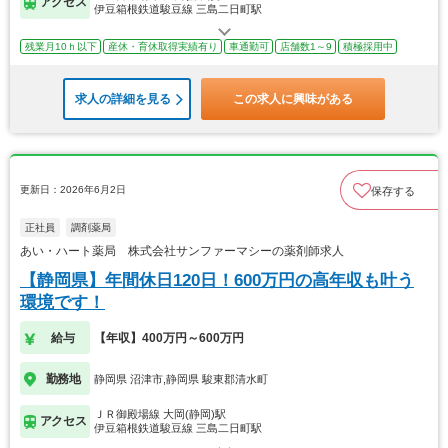
アクセス
伊豆箱根鉄道駿豆線 三島二日町駅
残業月10ｈ以下
産休・育休取得実績有り
車通勤可
店舗数1～9
積極採用中
求人の詳細を見る
この求人に興味がある
更新日：2026年6月2日
保存する
正社員
調剤薬局
あい・ハート薬局 株式会社サンファーマシーの薬剤師求人
【静岡県】年間休日120日！600万円の高年収も叶う
環境です！
給与
【年収】400万円～600万円
勤務地
静岡県 沼津市,静岡県 駿東郡清水町
ＪＲ御殿場線 大岡(静岡)駅
アクセス
伊豆箱根鉄道駿豆線 三島二日町駅