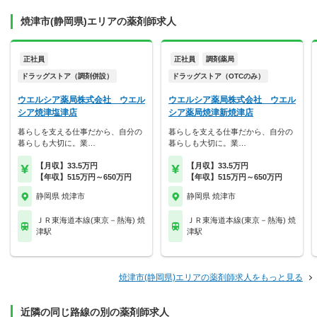
焼津市(静岡県)エリアの薬剤師求人
正社員
正社員
調剤薬局
ドラッグストア（調剤併設）
ドラッグストア（OTCのみ）
ウエルシア薬局株式会社 ウエル
ウエルシア薬局株式会社 ウエル
シア焼津塩津店
シア薬局焼津新焼津店
暮らしを支える仕事だから、自分の
暮らしを支える仕事だから、自分の
暮らしも大切に。業…
暮らしも大切に。業…
【月収】33.5万円
【月収】33.5万円
【年収】515万円～650万円
【年収】515万円～650万円
静岡県 焼津市
静岡県 焼津市
ＪＲ東海道本線(東京－熱海) 焼
ＪＲ東海道本線(東京－熱海) 焼
津駅
津駅
焼津市(静岡県)エリアの薬剤師求人をもっと見る
近隣の同じ路線の別の薬剤師求人