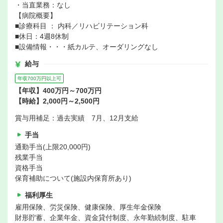
・当直業務：なし
【病院概要】
■診療科目 ： 内科／リハビリテーション科
■休日：4週8休制
■設備情報・・・紙カルテ、オーダリングなし
給与
年収700万円以上可
【年収】400万円～700万円
【時給】2,000円～2,500円
賞与用補足：過去実績 7月、12月支給
手当
通勤手当(上限20,000円)
残業手当
資格手当
保育補助について(施設内保育所あり)
福利厚生
雇用保険、労災保険、健康保険、厚生年金保険
財形貯蓄、企業年金、資金貸付制度、永年勤続制度、駐車