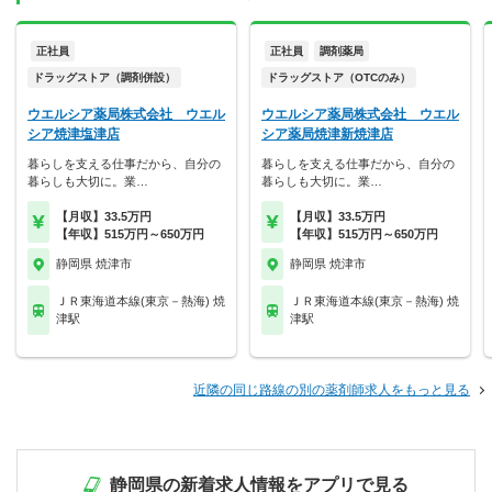
正社員
正社員
調剤薬局
ドラッグストア（調剤併設）
ドラッグストア（OTCのみ）
ウエルシア薬局株式会社 ウエル
ウエルシア薬局株式会社 ウエル
シア焼津塩津店
シア薬局焼津新焼津店
暮らしを支える仕事だから、自分の
暮らしを支える仕事だから、自分の
暮らしも大切に。業…
暮らしも大切に。業…
【月収】33.5万円
【月収】33.5万円
【年収】515万円～650万円
【年収】515万円～650万円
静岡県 焼津市
静岡県 焼津市
ＪＲ東海道本線(東京－熱海) 焼
ＪＲ東海道本線(東京－熱海) 焼
津駅
津駅
近隣の同じ路線の別の薬剤師求人をもっと見る
静岡県の新着求人情報をアプリで見る