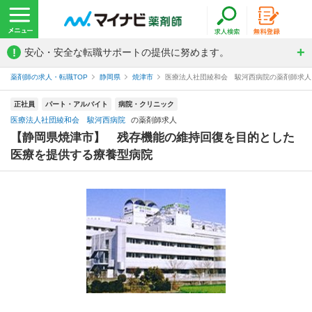
!
安心・安全な転職サポートの提供に努めます。
薬剤師の求人・転職TOP
静岡県
焼津市
医療法人社団綾和会 駿河西病院の薬剤師求人
正社員
パート・アルバイト
病院・クリニック
医療法人社団綾和会 駿河西病院
の薬剤師求人
【静岡県焼津市】 残存機能の維持回復を目的とした
医療を提供する療養型病院