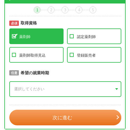
1
2
3
4
5
取得資格
必須
必須
薬剤師
認定薬剤師
薬剤師取得見込
登録販売者
取得予定年
希望の就業時期
必須
任意
年 3月
次に進む