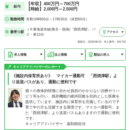
【年収】400万円～700万円
給与
【時給】2,000円～2,500円
勤務時間
常勤:09時00分～17時30分（休憩60分）
ＪＲ東海道本線(東京－熱海)「西焼津駅」 バ
最寄り駅
アクセス
ス・車10分
更新日：2026/06/19 求人番号：461729
求人情報
法人情報
類似の求人
キャリアアドバイザーのレポート
《施設内保育所あり》 マイカー通勤可 「西焼津駅」よ
り送迎バスがあり、通勤に便利です
個々の身体的特徴に合わせ負担のかからない治療やリハ
ビリ等を行い、残存機能の維持回復を目的とした医療を
提供しています。施設内に保育所を完備しているので子
育て中の方も活躍できる環境です。マイカー通勤可、ま
た「西焼津駅」より送迎バスもありますので通勤に便利
です。
キャリアアドバイザー 薬剤師担当