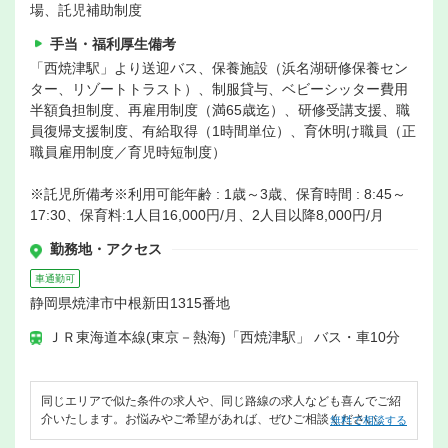
場、託児補助制度
手当・福利厚生備考
「西焼津駅」より送迎バス、保養施設（浜名湖研修保養セン
ター、リゾートトラスト）、制服貸与、ベビーシッター費用
半額負担制度、再雇用制度（満65歳迄）、研修受講支援、職
員復帰支援制度、有給取得（1時間単位）、育休明け職員（正
職員雇用制度／育児時短制度）
※託児所備考※利用可能年齢 : 1歳～3歳、保育時間 : 8:45～
17:30、保育料:1人目16,000円/月、2人目以降8,000円/月
勤務地・アクセス
車通勤可
静岡県焼津市中根新田1315番地
ＪＲ東海道本線(東京－熱海)「西焼津駅」 バス・車10分
同じエリアで似た条件の求人や、同じ路線の求人なども喜んでご紹
介いたします。お悩みやご希望があれば、ぜひご相談ください。
無料で相談する