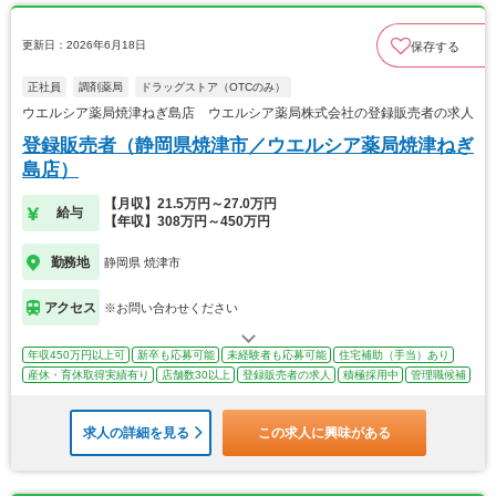
更新日：2026年6月18日
保存する
正社員
調剤薬局
ドラッグストア（OTCのみ）
ウエルシア薬局焼津ねぎ島店 ウエルシア薬局株式会社の登録販売者の求人
登録販売者（静岡県焼津市／ウエルシア薬局焼津ねぎ
島店）
【月収】21.5万円～27.0万円
給与
【年収】308万円～450万円
勤務地
静岡県 焼津市
アクセス
※お問い合わせください
年収450万円以上可
新卒も応募可能
未経験者も応募可能
住宅補助（手当）あり
産休・育休取得実績有り
店舗数30以上
登録販売者の求人
積極採用中
管理職候補
求人の詳細を見る
この求人に興味がある