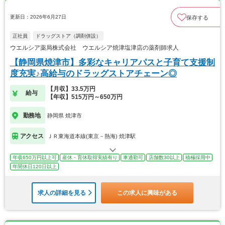
更新日：2026年6月27日
保存する
正社員
ドラッグストア（調剤併設）
ウエルシア薬局株式会社 ウエルシア焼津塩津店の薬剤師求人
【静岡県焼津市】多彩なキャリアパスと子育て支援制
度充実♪高給与のドラッグストアチェーン◎
【月収】33.5万円
給与
【年収】515万円～650万円
勤務地
静岡県 焼津市
アクセス
ＪＲ東海道本線(東京－熱海) 焼津駅
年収650万円以上可
産休・育休取得実績有り
車通勤可
店舗数30以上
積極採用中
年間休日120日以上
求人の詳細を見る
この求人に興味がある