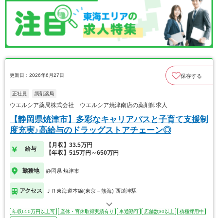
更新日：2026年6月27日
保存する
正社員
調剤薬局
ウエルシア薬局株式会社 ウエルシア焼津南店の薬剤師求人
【静岡県焼津市】多彩なキャリアパスと子育て支援制
度充実♪高給与のドラッグストアチェーン◎
【月収】33.5万円
給与
【年収】515万円～650万円
勤務地
静岡県 焼津市
アクセス
ＪＲ東海道本線(東京－熱海) 西焼津駅
年収650万円以上可
産休・育休取得実績有り
車通勤可
店舗数30以上
積極採用中