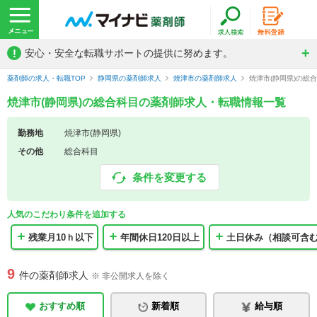
!
安心・安全な転職サポートの提供に努めます。
薬剤師の求人・転職TOP
静岡県の薬剤師求人
焼津市の薬剤師求人
焼津市(静岡県)の総
焼津市(静岡県)の総合科目の薬剤師求人・転職情報一覧
勤務地
焼津市(静岡県)
その他
総合科目
条件を変更する
人気のこだわり条件を追加する
残業月10ｈ以下
年間休日120日以上
土日休み（相談可含
9
件の薬剤師求人
※ 非公開求人を除く
おすすめ順
新着順
給与順