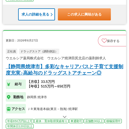
求人の詳細を見る
この求人に興味がある
更新日：2026年6月27日
保存する
正社員
ドラッグストア（調剤併設）
ウエルシア薬局株式会社 ウエルシア焼津田尻北店の薬剤師求人
【静岡県焼津市】多彩なキャリアパスと子育て支援制
度充実♪高給与のドラッグストアチェーン◎
【月収】33.5万円
給与
【年収】515万円～650万円
勤務地
静岡県 焼津市
アクセス
ＪＲ東海道本線(東京－熱海) 焼津駅
年収650万円以上可
産休・育休取得実績有り
車通勤可
店舗数30以上
積極採用中
年間休日120日以上