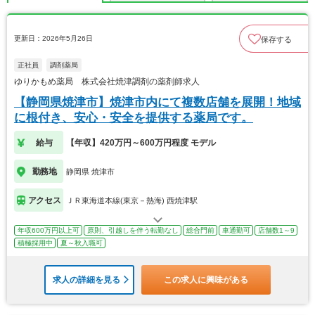
更新日：2026年5月26日
保存する
正社員
調剤薬局
ゆりかもめ薬局 株式会社焼津調剤の薬剤師求人
【静岡県焼津市】焼津市内にて複数店舗を展開！地域
に根付き、安心・安全を提供する薬局です。
給与
【年収】420万円～600万円程度 モデル
勤務地
静岡県 焼津市
アクセス
ＪＲ東海道本線(東京－熱海) 西焼津駅
年収600万円以上可
原則、引越しを伴う転勤なし
総合門前
車通勤可
店舗数1～9
積極採用中
夏～秋入職可
求人の詳細を見る
この求人に興味がある