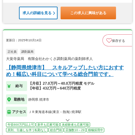
求人の詳細を見る
この求人に興味がある
更新日：2025年10月14日
保存する
正社員
調剤薬局
大覚寺薬局 有限会社わかくさ調剤薬局の薬剤師求人
【静岡県焼津市】 スキルアップしたい方におすす
め！幅広い科目について学べる総合門前です。
【月収】27.0万円～40.0万円程度 モデル
給与
【年収】432万円～640万円程度
勤務地
静岡県 焼津市
アクセス
ＪＲ東海道本線(東京－熱海) 焼津駅
年収600万円以上可
新卒も応募可能
未経験者も応募可能
原則、引越しを伴う転勤なし
総合門前
店舗数10～29
積極採用中