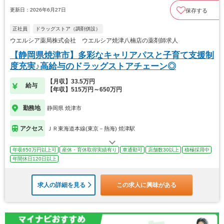
更新日：2026年6月27日
保存する
正社員
ドラッグストア（調剤併設）
ウエルシア薬局株式会社 ウエルシア焼津八楠店の薬剤師求人
【静岡県焼津市】多彩なキャリアパスと子育て支援制
度充実♪高給与のドラッグストアチェーン◎
【月収】33.5万円
給与
【年収】515万円～650万円
勤務地
静岡県 焼津市
アクセス
ＪＲ東海道本線(東京－熱海) 焼津駅
年収650万円以上可
産休・育休取得実績有り
車通勤可
店舗数30以上
積極採用中
年間休日120日以上
求人の詳細を見る
この求人に興味がある