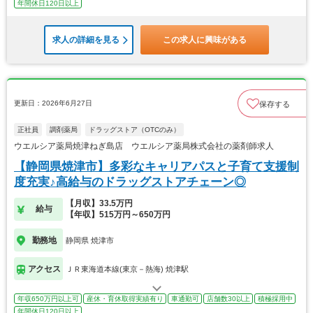
年間休日120日以上
求人の詳細を見る
この求人に興味がある
更新日：2026年6月27日
保存する
正社員
調剤薬局
ドラッグストア（OTCのみ）
ウエルシア薬局焼津ねぎ島店 ウエルシア薬局株式会社の薬剤師求人
【静岡県焼津市】多彩なキャリアパスと子育て支援制
度充実♪高給与のドラッグストアチェーン◎
【月収】33.5万円
給与
【年収】515万円～650万円
勤務地
静岡県 焼津市
アクセス
ＪＲ東海道本線(東京－熱海) 焼津駅
年収650万円以上可
産休・育休取得実績有り
車通勤可
店舗数30以上
積極採用中
年間休日120日以上