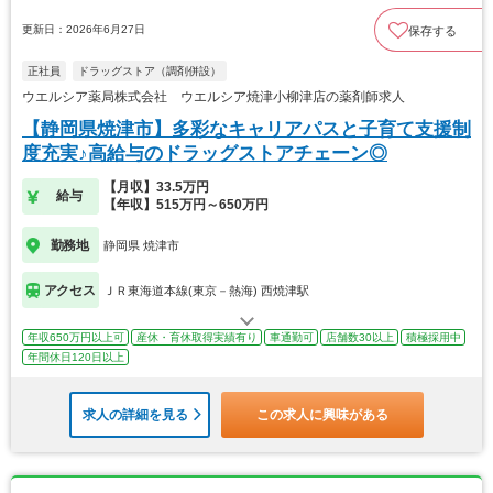
更新日：2026年6月27日
保存する
正社員
ドラッグストア（調剤併設）
ウエルシア薬局株式会社 ウエルシア焼津小柳津店の薬剤師求人
【静岡県焼津市】多彩なキャリアパスと子育て支援制
度充実♪高給与のドラッグストアチェーン◎
【月収】33.5万円
給与
【年収】515万円～650万円
勤務地
静岡県 焼津市
アクセス
ＪＲ東海道本線(東京－熱海) 西焼津駅
年収650万円以上可
産休・育休取得実績有り
車通勤可
店舗数30以上
積極採用中
年間休日120日以上
求人の詳細を見る
この求人に興味がある