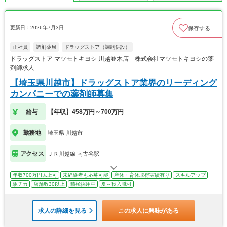
更新日：2026年7月3日
保存する
正社員
調剤薬局
ドラッグストア（調剤併設）
ドラッグストア マツモトキヨシ 川越並木店 株式会社マツモトキヨシの薬
剤師求人
【埼玉県川越市】ドラッグストア業界のリーディング
カンパニーでの薬剤師募集
給与
【年収】458万円～700万円
勤務地
埼玉県 川越市
アクセス
ＪＲ川越線 南古谷駅
年収700万円以上可
未経験者も応募可能
産休・育休取得実績有り
スキルアップ
駅チカ
店舗数30以上
積極採用中
夏～秋入職可
求人の詳細を見る
この求人に興味がある