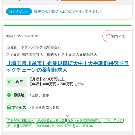
職場の薬剤師さんにお話を伺ってきました
インタビュー
更新日：2026年6月18日
保存する
正社員
ドラッグストア（調剤併設）
スギ薬局 川越南古谷店 株式会社スギ薬局の薬剤師求人
【埼玉県川越市】企業規模拡大中！大手調剤併設ドラ
ッグチェーンの薬剤師求人
【月収】27.0万円以上
給与
【年収】400万円～740万円モデル
勤務地
埼玉県 川越市
アクセス
ＪＲ川越線 南古谷駅
年収700万円以上可
未経験者も応募可能
産休・育休取得実績有り
スキルアップ
駅チカ
車通勤可
店舗数30以上
積極採用中
WEB面接OK