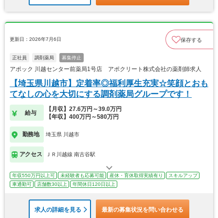
更新日：2026年7月6日
保存する
正社員
調剤薬局
募集停止
アポック 川越センター前薬局1号店 アポクリート株式会社の薬剤師求人
【埼玉県川越市】定着率◎福利厚生充実☆笑顔とおも
てなしの心を大切にする調剤薬局グループです！
【月収】27.6万円～39.0万円
給与
【年収】400万円～580万円
勤務地
埼玉県 川越市
アクセス
ＪＲ川越線 南古谷駅
年収550万円以上可
未経験者も応募可能
産休・育休取得実績有り
スキルアップ
車通勤可
店舗数30以上
年間休日120日以上
求人の詳細を見る
最新の募集状況を問い合わせる