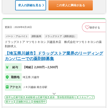
求人の詳細を見る
この求人に興味がある
更新日：2026年6月18日
保存する
パート・アルバイト
調剤薬局
ドラッグストア（調剤併設）
ドラッグストア マツモトキヨシ 川越並木店 株式会社マツモトキヨシの薬
剤師求人
【埼玉県川越市】ドラッグストア業界のリーディング
カンパニーでの薬剤師募集
給与
【時給】2,000円～2,500円
勤務地
埼玉県 川越市
アクセス
ＪＲ川越線 南古谷駅
新卒も応募可能
未経験者も応募可能
産休・育休取得実績有り
スキルアップ
駅チカ
店舗数30以上
積極採用中