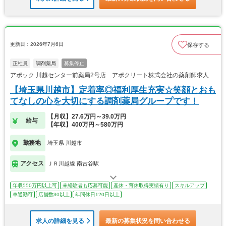
更新日：2026年7月6日
保存する
正社員
調剤薬局
募集停止
アポック 川越センター前薬局2号店 アポクリート株式会社の薬剤師求人
【埼玉県川越市】定着率◎福利厚生充実☆笑顔とおも
てなしの心を大切にする調剤薬局グループです！
【月収】27.6万円～39.0万円
給与
【年収】400万円～580万円
勤務地
埼玉県 川越市
アクセス
ＪＲ川越線 南古谷駅
年収550万円以上可
未経験者も応募可能
産休・育休取得実績有り
スキルアップ
車通勤可
店舗数30以上
年間休日120日以上
求人の詳細を見る
最新の募集状況を問い合わせる