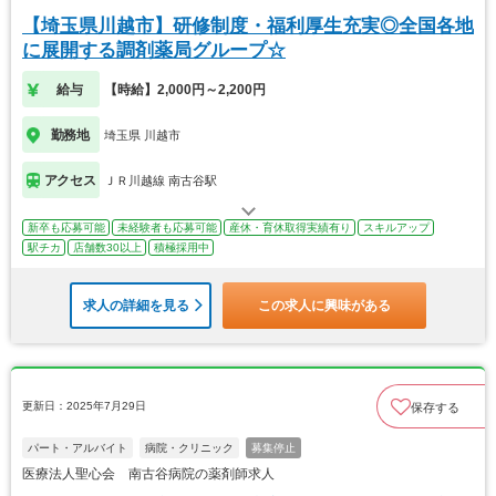
【埼玉県川越市】研修制度・福利厚生充実◎全国各地
に展開する調剤薬局グループ☆
給与
【時給】2,000円～2,200円
勤務地
埼玉県 川越市
アクセス
ＪＲ川越線 南古谷駅
新卒も応募可能
未経験者も応募可能
産休・育休取得実績有り
スキルアップ
駅チカ
店舗数30以上
積極採用中
求人の詳細を見る
この求人に興味がある
更新日：2025年7月29日
保存する
パート・アルバイト
病院・クリニック
募集停止
医療法人聖心会 南古谷病院の薬剤師求人