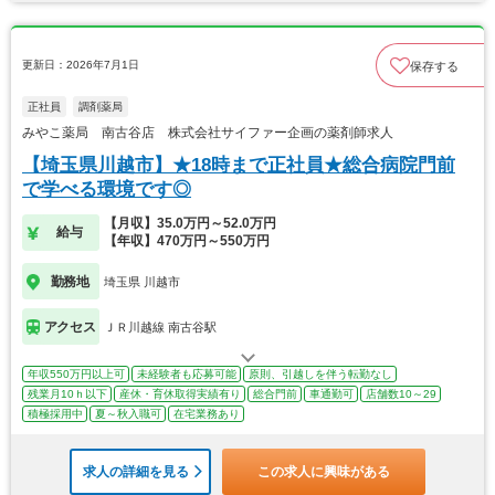
更新日：2026年7月1日
保存する
正社員
調剤薬局
みやこ薬局 南古谷店 株式会社サイファー企画の薬剤師求人
【埼玉県川越市】★18時まで正社員★総合病院門前
で学べる環境です◎
【月収】35.0万円～52.0万円
給与
【年収】470万円～550万円
勤務地
埼玉県 川越市
アクセス
ＪＲ川越線 南古谷駅
年収550万円以上可
未経験者も応募可能
原則、引越しを伴う転勤なし
残業月10ｈ以下
産休・育休取得実績有り
総合門前
車通勤可
店舗数10～29
積極採用中
夏～秋入職可
在宅業務あり
求人の詳細を見る
この求人に興味がある