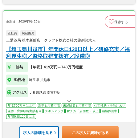
更新日：2026年6月20日
保存する
正社員
調剤薬局
三愛薬局 並木新町店 クラフト株式会社の薬剤師求人
【埼玉県川越市】年間休日120日以上／研修充実／福
利厚生◎／資格取得支援有／設備◎
給与
【年収】419万円～743万円程度
勤務地
埼玉県 川越市
アクセス
ＪＲ川越線 南古谷駅
年収700万円以上可
新卒も応募可能
未経験者も応募可能
住宅補助（手当）あり
産休・育休取得実績有り
スキルアップ
駅チカ
店舗数30以上
積極採用中
年間休日120日以上
求人の詳細を見る
この求人に興味がある