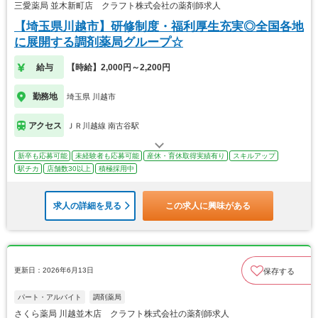
三愛薬局 並木新町店 クラフト株式会社の薬剤師求人
【埼玉県川越市】研修制度・福利厚生充実◎全国各地
に展開する調剤薬局グループ☆
給与
【時給】2,000円～2,200円
勤務地
埼玉県 川越市
アクセス
ＪＲ川越線 南古谷駅
新卒も応募可能
未経験者も応募可能
産休・育休取得実績有り
スキルアップ
駅チカ
店舗数30以上
積極採用中
求人の詳細を見る
この求人に興味がある
更新日：2026年6月13日
保存する
パート・アルバイト
調剤薬局
さくら薬局 川越並木店 クラフト株式会社の薬剤師求人