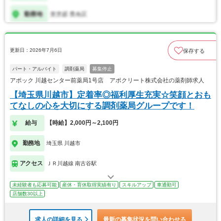
更新日：2026年7月6日
保存する
パート・アルバイト
調剤薬局
募集停止
アポック 川越センター前薬局1号店 アポクリート株式会社の薬剤師求人
【埼玉県川越市】定着率◎福利厚生充実☆笑顔とおも
てなしの心を大切にする調剤薬局グループです！
給与
【時給】2,000円～2,100円
勤務地
埼玉県 川越市
アクセス
ＪＲ川越線 南古谷駅
未経験者も応募可能
産休・育休取得実績有り
スキルアップ
車通勤可
店舗数30以上
求人の詳細を見る
最新の募集状況を問い合わせる