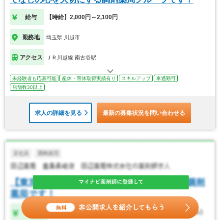
給与
【時給】2,000円～2,100円
勤務地
埼玉県 川越市
アクセス
ＪＲ川越線 南古谷駅
未経験者も応募可能
産休・育休取得実績有り
スキルアップ
車通勤可
店舗数30以上
求人の詳細を見る
最新の募集状況を問い合わせる