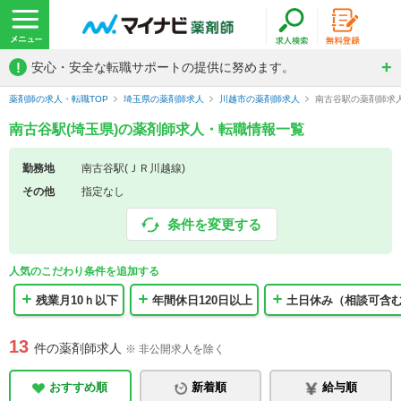
!
安心・安全な転職サポートの提供に努めます。
薬剤師の求人・転職TOP
埼玉県の薬剤師求人
川越市の薬剤師求人
南古谷駅の薬剤師求
南古谷駅(埼玉県)の薬剤師求人・転職情報一覧
勤務地
南古谷駅(ＪＲ川越線)
その他
指定なし
条件を変更する
人気のこだわり条件を追加する
残業月10ｈ以下
年間休日120日以上
土日休み（相談可含
13
件の薬剤師求人
※ 非公開求人を除く
おすすめ順
新着順
給与順