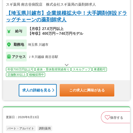
スギ薬局 南古谷病院店 株式会社スギ薬局の薬剤師求人
【埼玉県川越市】企業規模拡大中！大手調剤併設ドラ
ッグチェーンの薬剤師求人
【月収】27.0万円以上
給与
【年収】400万円～740万円モデル
勤務地
埼玉県 川越市
アクセス
ＪＲ川越線 南古谷駅
年収700万円以上可
産休・育休取得実績有り
スキルアップ
車通勤可
店舗数30以上
積極採用中
求人の詳細を見る
この求人に興味がある
更新日：2026年6月13日
保存する
パート・アルバイト
調剤薬局