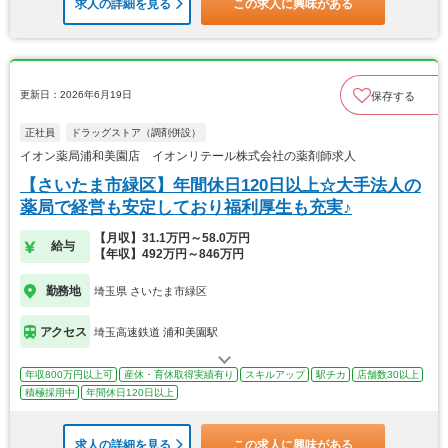
求人の詳細を見る
この求人に興味がある
更新日：2026年6月19日
保存する
正社員
ドラッグストア（調剤併設）
イオン薬局浦和美園店 イオンリテール株式会社の薬剤師求人
【さいたま市緑区】年間休日120日以上☆大手法人の
薬局で経営も安定しており福利厚生も充実♪
【月収】31.1万円～58.0万円
給与
【年収】492万円～846万円
勤務地
埼玉県 さいたま市緑区
アクセス
埼玉高速鉄道 浦和美園駅
年収800万円以上可
産休・育休取得実績有り
スキルアップ
駅チカ
店舗数30以上
積極採用中
年間休日120日以上
求人の詳細を見る
この求人に興味がある