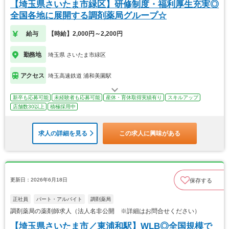
【埼玉県さいたま市緑区】研修制度・福利厚生充実◎
全国各地に展開する調剤薬局グループ☆
給与
【時給】2,000円～2,200円
勤務地
埼玉県 さいたま市緑区
アクセス
埼玉高速鉄道 浦和美園駅
新卒も応募可能
未経験者も応募可能
産休・育休取得実績有り
スキルアップ
店舗数30以上
積極採用中
求人の詳細を見る
この求人に興味がある
更新日：2026年6月18日
保存する
正社員
パート・アルバイト
調剤薬局
調剤薬局の薬剤師求人（法人名非公開 ※詳細はお問合せください）
【埼玉県さいたま市／東浦和駅】WLB◎全国規模で