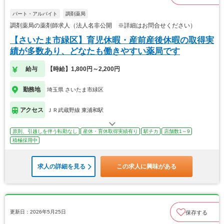
パート・アルバイト
調剤薬局
調剤薬局の薬剤師求人（法人名非公開 ※詳細はお問合せください）
【さいたま市緑区】育児休暇・産前産後休暇の取得実
績が多数あり、どなたも働きやすい薬局です
給与
【時給】1,800円～2,200円
勤務地
埼玉県 さいたま市緑区
アクセス
ＪＲ武蔵野線 東浦和駅
原則、引越しを伴う転勤なし
産休・育休取得実績有り
駅チカ
店舗数1～9
積極採用中
求人の詳細を見る
この求人に興味がある
更新日：2026年5月25日
保存する