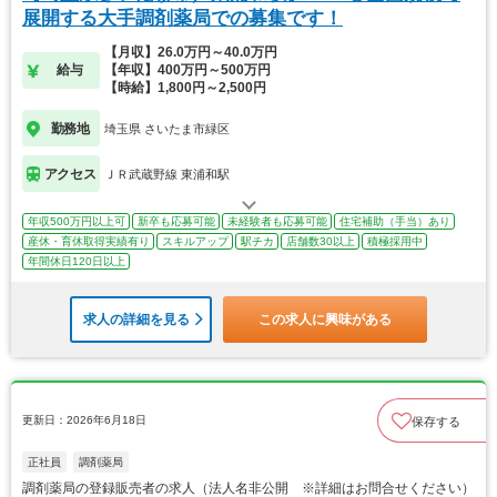
展開する大手調剤薬局での募集です！
【月収】26.0万円～40.0万円
給与
【年収】400万円～500万円
【時給】1,800円～2,500円
勤務地
埼玉県 さいたま市緑区
アクセス
ＪＲ武蔵野線 東浦和駅
年収500万円以上可
新卒も応募可能
未経験者も応募可能
住宅補助（手当）あり
産休・育休取得実績有り
スキルアップ
駅チカ
店舗数30以上
積極採用中
年間休日120日以上
求人の詳細を見る
この求人に興味がある
更新日：2026年6月18日
保存する
正社員
調剤薬局
調剤薬局の登録販売者の求人（法人名非公開 ※詳細はお問合せください）