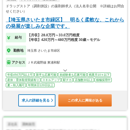
ドラッグストア（調剤併設）の薬剤師求人（法人名非公開 ※詳細はお問合
せください）
【埼玉県さいたま市緑区】 明るく柔軟な、これから
の発展が楽しみな企業です。
【月収】28.0万円～33.0万円程度
給与
【年収】420万円～480万円程度 30歳～モデル
勤務地
埼玉県 さいたま市緑区
アクセス
ＪＲ武蔵野線 東浦和駅
年収450万円以上可
新卒も応募可能
未経験者も応募可能
残業月10ｈ以下
産休・育休取得実績有り
スキルアップ
駅チカ
店舗数30以上
積極採用中
夏～秋入職可
年間休日120日以上
求人の詳細を見る
この求人に興味がある