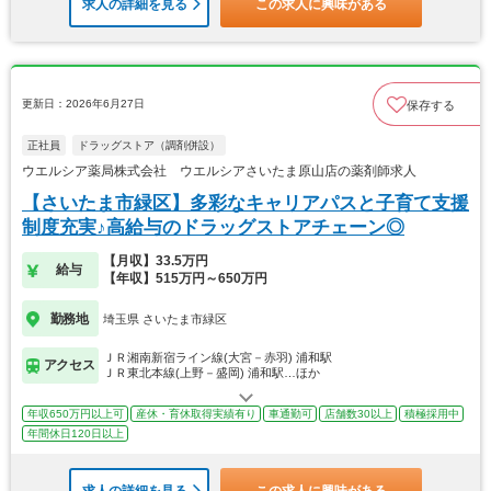
求人の詳細を見る
この求人に興味がある
更新日：2026年6月27日
保存する
正社員
ドラッグストア（調剤併設）
ウエルシア薬局株式会社 ウエルシアさいたま原山店の薬剤師求人
【さいたま市緑区】多彩なキャリアパスと子育て支援
制度充実♪高給与のドラッグストアチェーン◎
【月収】33.5万円
給与
【年収】515万円～650万円
勤務地
埼玉県 さいたま市緑区
ＪＲ湘南新宿ライン線(大宮－赤羽) 浦和駅
アクセス
ＪＲ東北本線(上野－盛岡) 浦和駅…ほか
年収650万円以上可
産休・育休取得実績有り
車通勤可
店舗数30以上
積極採用中
年間休日120日以上