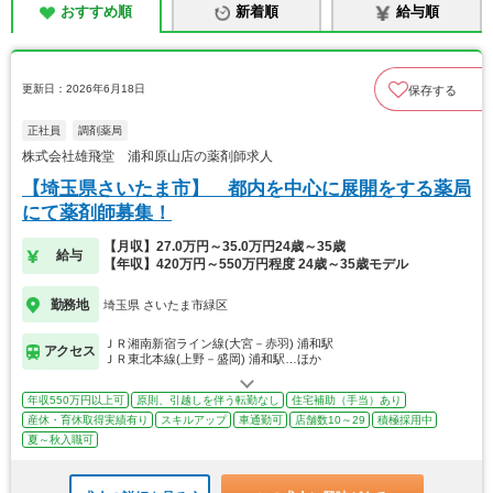
おすすめ順
新着順
給与順
更新日：2026年6月18日
保存する
正社員
調剤薬局
株式会社雄飛堂 浦和原山店の薬剤師求人
【埼玉県さいたま市】 都内を中心に展開をする薬局
にて薬剤師募集！
【月収】27.0万円～35.0万円24歳～35歳
給与
【年収】420万円～550万円程度 24歳～35歳モデル
勤務地
埼玉県 さいたま市緑区
ＪＲ湘南新宿ライン線(大宮－赤羽) 浦和駅
アクセス
ＪＲ東北本線(上野－盛岡) 浦和駅…ほか
年収550万円以上可
原則、引越しを伴う転勤なし
住宅補助（手当）あり
産休・育休取得実績有り
スキルアップ
車通勤可
店舗数10～29
積極採用中
夏～秋入職可