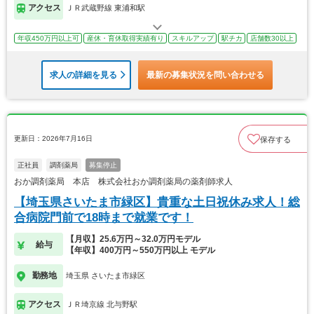
アクセス
ＪＲ武蔵野線 東浦和駅
年収450万円以上可
産休・育休取得実績有り
スキルアップ
駅チカ
店舗数30以上
求人の詳細を見る
最新の募集状況を問い合わせる
更新日：2026年7月16日
保存する
正社員
調剤薬局
募集停止
おか調剤薬局 本店 株式会社おか調剤薬局の薬剤師求人
【埼玉県さいたま市緑区】貴重な土日祝休み求人！総
合病院門前で18時まで就業です！
【月収】25.6万円～32.0万円モデル
給与
【年収】400万円～550万円以上 モデル
勤務地
埼玉県 さいたま市緑区
アクセス
ＪＲ埼京線 北与野駅