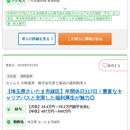
アクセス
ＪＲ武蔵野線 東浦和駅
年収800万円以上可
未経験者も応募可能
残業月10ｈ以下
住宅補助（手当）あり
産休・育休取得実績有り
スキルアップ
駅チカ
店舗数30以上
積極採用中
夏～秋入職可
求人の詳細を見る
この求人に興味がある
更新日：2026年6月18日
保存する
正社員
調剤薬局
セイムス 大牧薬局 株式会社富士薬品の薬剤師求人
【埼玉県さいたま市緑区】年間休日117日！豊富なキ
ャリアパスと充実した福利厚生が魅力◎
【月収】34.4万円～59.2万円諸手当含む
給与
【年収】487万円～849万円
勤務地
埼玉県 さいたま市緑区