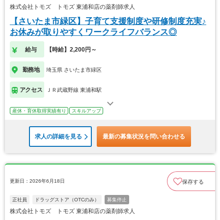
株式会社トモズ トモズ 東浦和店の薬剤師求人
【さいたま市緑区】子育て支援制度や研修制度充実♪
お休みが取りやすくワークライフバランス◎
給与
【時給】2,200円～
勤務地
埼玉県 さいたま市緑区
アクセス
ＪＲ武蔵野線 東浦和駅
産休・育休取得実績有り
スキルアップ
求人の詳細を見る
最新の募集状況を問い合わせる
更新日：2026年6月18日
保存する
正社員
ドラッグストア（OTCのみ）
募集停止
株式会社トモズ トモズ 東浦和店の薬剤師求人