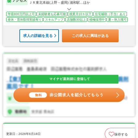
アクセス
ＪＲ東北本線(上野－盛岡) 浦和駅…ほか
年収800万円以上可
未経験者も応募可能
残業月10ｈ以下
住宅補助（手当）あり
産休・育休取得実績有り
スキルアップ
店舗数30以上
積極採用中
夏～秋入職可
求人の詳細を見る
この求人に興味がある
更新日：2026年6月18日
保存する