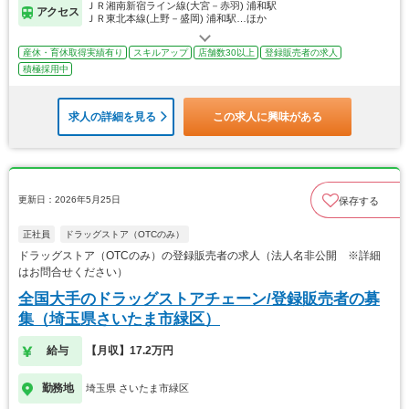
ＪＲ湘南新宿ライン線(大宮－赤羽) 浦和駅
アクセス
ＪＲ東北本線(上野－盛岡) 浦和駅…ほか
産休・育休取得実績有り
スキルアップ
店舗数30以上
登録販売者の求人
積極採用中
求人の詳細を見る
この求人に興味がある
更新日：2026年5月25日
保存する
正社員
ドラッグストア（OTCのみ）
ドラッグストア（OTCのみ）の登録販売者の求人（法人名非公開 ※詳細
はお問合せください）
全国大手のドラッグストアチェーン/登録販売者の募
集（埼玉県さいたま市緑区）
給与
【月収】17.2万円
勤務地
埼玉県 さいたま市緑区