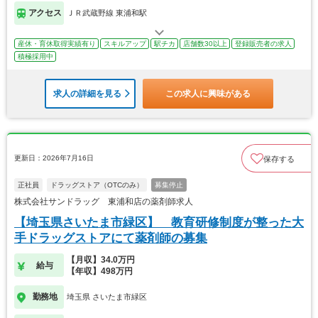
アクセス
ＪＲ武蔵野線 東浦和駅
産休・育休取得実績有り
スキルアップ
駅チカ
店舗数30以上
登録販売者の求人
積極採用中
求人の詳細を見る
この求人に興味がある
更新日：2026年7月16日
保存する
正社員
ドラッグストア（OTCのみ）
募集停止
株式会社サンドラッグ 東浦和店の薬剤師求人
【埼玉県さいたま市緑区】 教育研修制度が整った大
手ドラッグストアにて薬剤師の募集
【月収】34.0万円
給与
【年収】498万円
勤務地
埼玉県 さいたま市緑区