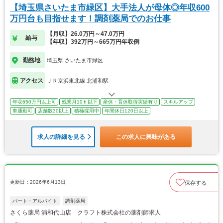
【埼玉県さいたま市緑区】大手法人が母体◎年収600
万円台も目指せます！調剤薬局でのお仕事
【月収】26.0万円～47.0万円
給与
【年収】392万円～665万円年収例
勤務地
埼玉県 さいたま市緑区
アクセス
ＪＲ京浜東北線 北浦和駅
年収650万円以上可
残業月10ｈ以下
産休・育休取得実績有り
スキルアップ
車通勤可
店舗数30以上
積極採用中
年間休日120日以上
求人の詳細を見る
この求人に興味がある
更新日：2026年6月13日
保存する
パート・アルバイト
調剤薬局
さくら薬局 浦和代山店 クラフト株式会社の薬剤師求人