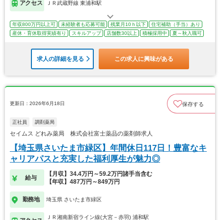
アクセス
ＪＲ武蔵野線 東浦和駅
年収800万円以上可
未経験者も応募可能
残業月10ｈ以下
住宅補助（手当）あり
産休・育休取得実績有り
スキルアップ
店舗数30以上
積極採用中
夏～秋入職可
求人の詳細を見る
この求人に興味がある
更新日：2026年6月18日
保存する
正社員
調剤薬局
セイムス どれみ薬局 株式会社富士薬品の薬剤師求人
【埼玉県さいたま市緑区】年間休日117日！豊富なキ
ャリアパスと充実した福利厚生が魅力◎
【月収】34.4万円～59.2万円諸手当含む
給与
【年収】487万円～849万円
勤務地
埼玉県 さいたま市緑区
ＪＲ湘南新宿ライン線(大宮－赤羽) 浦和駅