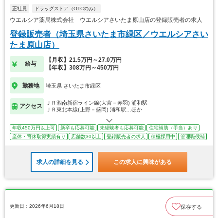
正社員
ドラッグストア（OTCのみ）
ウエルシア薬局株式会社 ウエルシアさいたま原山店の登録販売者の求人
登録販売者（埼玉県さいたま市緑区／ウエルシアさい
たま原山店）
【月収】21.5万円～27.0万円
給与
【年収】308万円～450万円
勤務地
埼玉県 さいたま市緑区
ＪＲ湘南新宿ライン線(大宮－赤羽) 浦和駅
アクセス
ＪＲ東北本線(上野－盛岡) 浦和駅…ほか
年収450万円以上可
新卒も応募可能
未経験者も応募可能
住宅補助（手当）あり
産休・育休取得実績有り
店舗数30以上
登録販売者の求人
積極採用中
管理職候補
求人の詳細を見る
この求人に興味がある
更新日：2026年6月18日
保存する