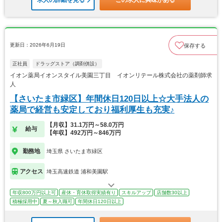
求人の詳細を見る
この求人に興味がある
更新日：2026年6月19日
保存する
正社員
ドラッグストア（調剤併設）
イオン薬局イオンスタイル美園三丁目 イオンリテール株式会社の薬剤師求
人
【さいたま市緑区】年間休日120日以上☆大手法人の
薬局で経営も安定しており福利厚生も充実♪
【月収】31.1万円～58.0万円
給与
【年収】492万円～846万円
勤務地
埼玉県 さいたま市緑区
アクセス
埼玉高速鉄道 浦和美園駅
年収800万円以上可
産休・育休取得実績有り
スキルアップ
店舗数30以上
積極採用中
夏～秋入職可
年間休日120日以上