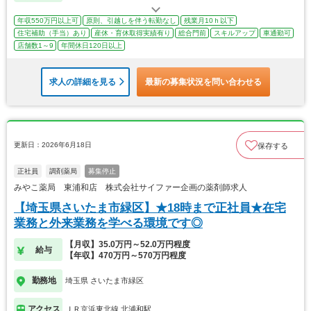
年収550万円以上可
原則、引越しを伴う転勤なし
残業月10ｈ以下
住宅補助（手当）あり
産休・育休取得実績有り
総合門前
スキルアップ
車通勤可
店舗数1～9
年間休日120日以上
求人の詳細を見る
最新の募集状況を問い合わせる
更新日：2026年6月18日
保存する
正社員
調剤薬局
募集停止
みやこ薬局 東浦和店 株式会社サイファー企画の薬剤師求人
【埼玉県さいたま市緑区】★18時まで正社員★在宅
業務と外来業務を学べる環境です◎
【月収】35.0万円～52.0万円程度
給与
【年収】470万円～570万円程度
勤務地
埼玉県 さいたま市緑区
アクセス
ＪＲ京浜東北線 北浦和駅