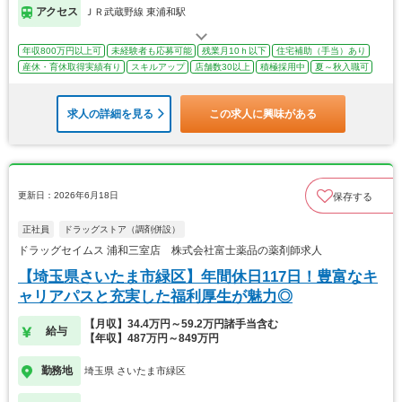
アクセス
ＪＲ武蔵野線 東浦和駅
年収800万円以上可
未経験者も応募可能
残業月10ｈ以下
住宅補助（手当）あり
産休・育休取得実績有り
スキルアップ
店舗数30以上
積極採用中
夏～秋入職可
求人の詳細を見る
この求人に興味がある
更新日：2026年6月18日
保存する
正社員
ドラッグストア（調剤併設）
ドラッグセイムス 浦和三室店 株式会社富士薬品の薬剤師求人
【埼玉県さいたま市緑区】年間休日117日！豊富なキ
ャリアパスと充実した福利厚生が魅力◎
【月収】34.4万円～59.2万円諸手当含む
給与
【年収】487万円～849万円
勤務地
埼玉県 さいたま市緑区