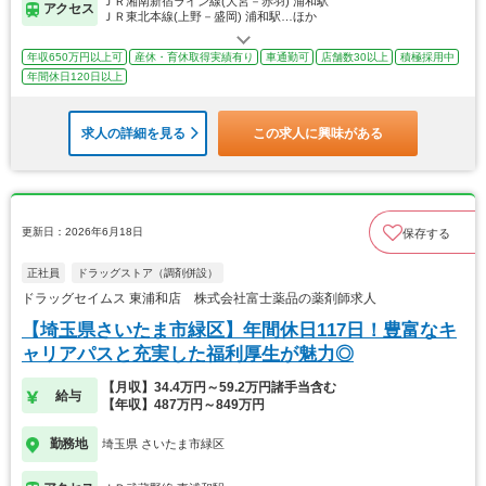
ＪＲ湘南新宿ライン線(大宮－赤羽) 浦和駅
アクセス
ＪＲ東北本線(上野－盛岡) 浦和駅…ほか
年収650万円以上可
産休・育休取得実績有り
車通勤可
店舗数30以上
積極採用中
年間休日120日以上
求人の詳細を見る
この求人に興味がある
更新日：2026年6月18日
保存する
正社員
ドラッグストア（調剤併設）
ドラッグセイムス 東浦和店 株式会社富士薬品の薬剤師求人
【埼玉県さいたま市緑区】年間休日117日！豊富なキ
ャリアパスと充実した福利厚生が魅力◎
【月収】34.4万円～59.2万円諸手当含む
給与
【年収】487万円～849万円
勤務地
埼玉県 さいたま市緑区