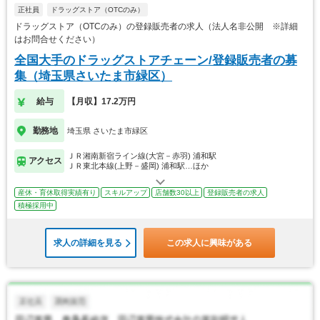
正社員
ドラッグストア（OTCのみ）
ドラッグストア（OTCのみ）の登録販売者の求人（法人名非公開 ※詳細
はお問合せください）
全国大手のドラッグストアチェーン/登録販売者の募
集（埼玉県さいたま市緑区）
給与
【月収】17.2万円
勤務地
埼玉県 さいたま市緑区
ＪＲ湘南新宿ライン線(大宮－赤羽) 浦和駅
アクセス
ＪＲ東北本線(上野－盛岡) 浦和駅…ほか
産休・育休取得実績有り
スキルアップ
店舗数30以上
登録販売者の求人
積極採用中
求人の詳細を見る
この求人に興味がある