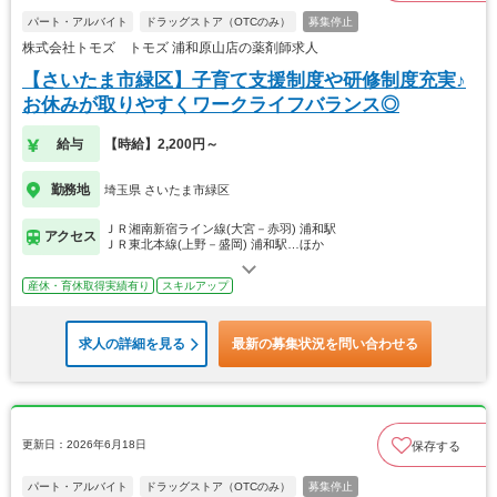
パート・アルバイト
ドラッグストア（OTCのみ）
募集停止
株式会社トモズ トモズ 浦和原山店の薬剤師求人
【さいたま市緑区】子育て支援制度や研修制度充実♪
お休みが取りやすくワークライフバランス◎
給与
【時給】2,200円～
勤務地
埼玉県 さいたま市緑区
ＪＲ湘南新宿ライン線(大宮－赤羽) 浦和駅
アクセス
ＪＲ東北本線(上野－盛岡) 浦和駅…ほか
産休・育休取得実績有り
スキルアップ
求人の詳細を見る
最新の募集状況を問い合わせる
更新日：2026年6月18日
保存する
パート・アルバイト
ドラッグストア（OTCのみ）
募集停止