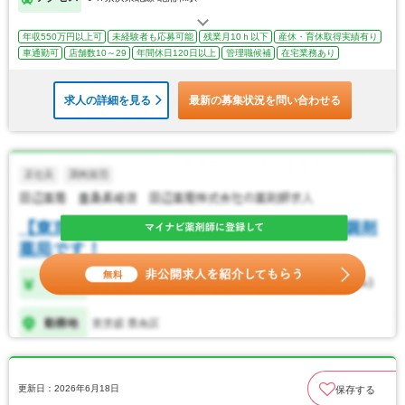
年収550万円以上可
未経験者も応募可能
残業月10ｈ以下
産休・育休取得実績有り
車通勤可
店舗数10～29
年間休日120日以上
管理職候補
在宅業務あり
求人の詳細を見る
最新の募集状況を問い合わせる
更新日：2026年6月18日
保存する