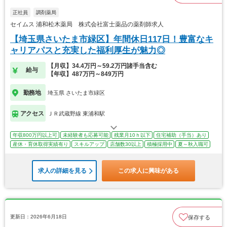
正社員
調剤薬局
セイムス 浦和松木薬局 株式会社富士薬品の薬剤師求人
【埼玉県さいたま市緑区】年間休日117日！豊富なキ
ャリアパスと充実した福利厚生が魅力◎
【月収】34.4万円～59.2万円諸手当含む
給与
【年収】487万円～849万円
勤務地
埼玉県 さいたま市緑区
アクセス
ＪＲ武蔵野線 東浦和駅
年収800万円以上可
未経験者も応募可能
残業月10ｈ以下
住宅補助（手当）あり
産休・育休取得実績有り
スキルアップ
店舗数30以上
積極採用中
夏～秋入職可
求人の詳細を見る
この求人に興味がある
更新日：2026年6月18日
保存する