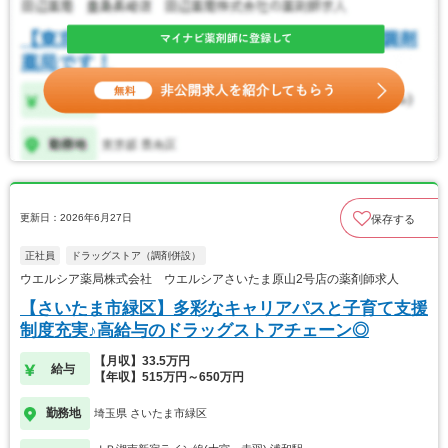
更新日：2026年6月27日
保存する
正社員
ドラッグストア（調剤併設）
ウエルシア薬局株式会社 ウエルシアさいたま原山2号店の薬剤師求人
【さいたま市緑区】多彩なキャリアパスと子育て支援
制度充実♪高給与のドラッグストアチェーン◎
【月収】33.5万円
給与
【年収】515万円～650万円
勤務地
埼玉県 さいたま市緑区