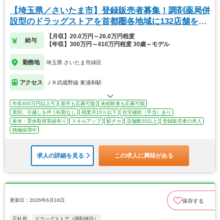
【埼玉県／さいたま市】登録販売者募集！調剤薬局併
設型のドラッグストアを首都圏各地域に132店舗を展
開
【月収】20.0万円～26.0万円程度
給与
【年収】300万円～410万円程度 30歳～モデル
勤務地
埼玉県 さいたま市緑区
アクセス
ＪＲ武蔵野線 東浦和駅
年収400万円以上可
新卒も応募可能
未経験者も応募可能
原則、引越しを伴う転勤なし
残業月10ｈ以下
住宅補助（手当）あり
産休・育休取得実績有り
スキルアップ
駅チカ
店舗数30以上
登録販売者の求人
積極採用中
求人の詳細を見る
この求人に興味がある
更新日：2026年6月18日
保存する
正社員
ドラッグストア（調剤併設）