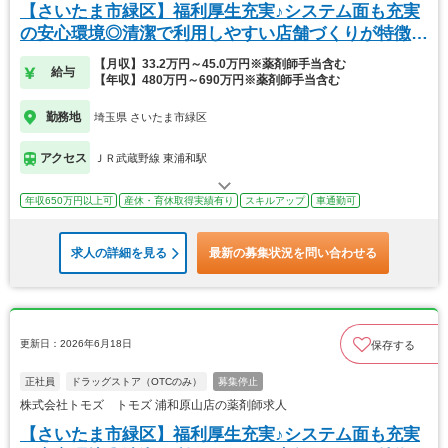
【さいたま市緑区】福利厚生充実♪システム面も充実
の安心環境◎清潔で利用しやすい店舗づくりが特徴
的！
【月収】33.2万円～45.0万円※薬剤師手当含む
給与
【年収】480万円～690万円※薬剤師手当含む
勤務地
埼玉県 さいたま市緑区
アクセス
ＪＲ武蔵野線 東浦和駅
年収650万円以上可
産休・育休取得実績有り
スキルアップ
車通勤可
求人の詳細を見る
最新の募集状況を問い合わせる
更新日：2026年6月18日
保存する
正社員
ドラッグストア（OTCのみ）
募集停止
株式会社トモズ トモズ 浦和原山店の薬剤師求人
【さいたま市緑区】福利厚生充実♪システム面も充実