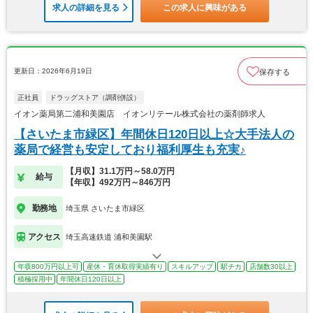
求人の詳細を見る
この求人に興味がある
更新日：2026年6月19日
保存する
正社員
ドラッグストア（調剤併設）
イオン薬局第二浦和美園店 イオンリテール株式会社の薬剤師求人
【さいたま市緑区】年間休日120日以上☆大手法人の
薬局で経営も安定しており福利厚生も充実♪
【月収】31.1万円～58.0万円
給与
【年収】492万円～846万円
勤務地
埼玉県 さいたま市緑区
アクセス
埼玉高速鉄道 浦和美園駅
年収800万円以上可
産休・育休取得実績有り
スキルアップ
駅チカ
店舗数30以上
積極採用中
年間休日120日以上