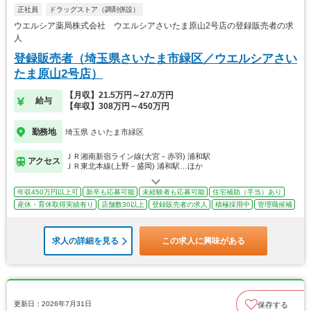
正社員
ドラッグストア（調剤併設）
ウエルシア薬局株式会社 ウエルシアさいたま原山2号店の登録販売者の求
人
登録販売者（埼玉県さいたま市緑区／ウエルシアさい
たま原山2号店）
【月収】21.5万円～27.0万円
給与
【年収】308万円～450万円
勤務地
埼玉県 さいたま市緑区
ＪＲ湘南新宿ライン線(大宮－赤羽) 浦和駅
アクセス
ＪＲ東北本線(上野－盛岡) 浦和駅…ほか
年収450万円以上可
新卒も応募可能
未経験者も応募可能
住宅補助（手当）あり
産休・育休取得実績有り
店舗数30以上
登録販売者の求人
積極採用中
管理職候補
求人の詳細を見る
この求人に興味がある
更新日：2026年7月31日
保存する