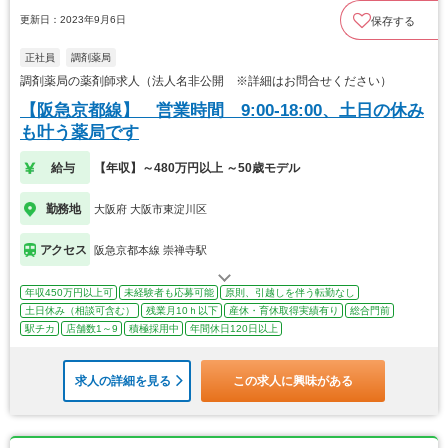
更新日：2023年9月6日
保存する
正社員
調剤薬局
調剤薬局の薬剤師求人（法人名非公開 ※詳細はお問合せください）
【阪急京都線】 営業時間 9:00-18:00、土日の休み
も叶う薬局です
給与
【年収】～480万円以上 ～50歳モデル
勤務地
大阪府 大阪市東淀川区
アクセス
阪急京都本線 崇禅寺駅
年収450万円以上可
未経験者も応募可能
原則、引越しを伴う転勤なし
土日休み（相談可含む）
残業月10ｈ以下
産休・育休取得実績有り
総合門前
駅チカ
店舗数1～9
積極採用中
年間休日120日以上
求人の詳細を見る
この求人に興味がある