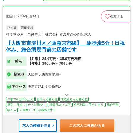
更新日：2026年5月14日
保存する
正社員
調剤薬局
祥漢堂薬局 崇禅寺店 株式会社祥漢堂の薬剤師求人
【大阪市東淀川区／阪急京都線】 駅徒歩5分！日祝
休み、総合病院門前の店舗です
【月収】25.0万円～35.0万円程度
給与
【年収】390万円～700万円
勤務地
大阪府 大阪市東淀川区
アクセス
阪急京都本線 崇禅寺駅
年収700万円以上可
新卒も応募可能
未経験者も応募可能
原則、引越しを伴う転勤なし
残業月10ｈ以下
住宅補助（手当）あり
総合門前
駅チカ
店舗数1～9
積極採用中
求人の詳細を見る
この求人に興味がある