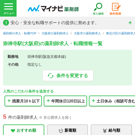
!
安心・安全な転職サポートの提供に努めます。
薬剤師の求人・転職TOP
大阪府の薬剤師求人
大阪市の薬剤師求人
東淀川区の薬剤師求
崇禅寺駅(大阪府)の薬剤師求人・転職情報一覧
勤務地
崇禅寺駅(阪急京都本線)
その他
指定なし
条件を変更する
人気のこだわり条件を追加する
残業月10ｈ以下
年間休日120日以上
土日休み（相談可含
5
件の薬剤師求人
※ 非公開求人を除く
おすすめ順
新着順
給与順