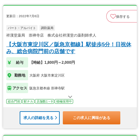
更新日：2022年7月6日
保存する
パート・アルバイト
調剤薬局
祥漢堂薬局 崇禅寺店 株式会社祥漢堂の薬剤師求人
【大阪市東淀川区／阪急京都線】駅徒歩5分！日祝休
み、総合病院門前の店舗です
給与
【時給】1,800円～2,000円
勤務地
大阪府 大阪市東淀川区
アクセス
阪急京都本線 崇禅寺駅
総合門前
駅チカ
店舗数1～9
積極採用中
求人の詳細を見る
この求人に興味がある