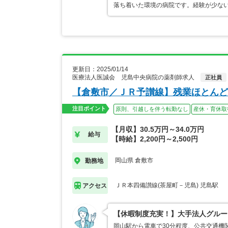
落ち着いた環境の病院です。経験が少な
更新日：2025/01/14
医療法人医誠会 児島中央病院の薬剤師求人
正社員
【倉敷市／ＪＲ予讃線】残業ほとんど
注目ポイント
原則、引越しを伴う転勤なし
産休・育休取
【月収】30.5万円～34.0万円
給与
【時給】2,200円～2,500円
岡山県 倉敷市
勤務地
ＪＲ本四備讃線(茶屋町－児島) 児島駅
アクセス
【休暇制度充実！】大手法人グルー
岡山駅から電車で30分程度、公共交通機