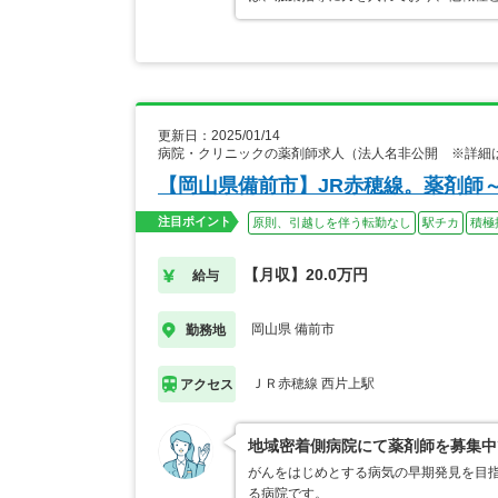
更新日：2025/01/14
病院・クリニックの薬剤師求人（法人名非公開 ※詳細
【岡山県備前市】JR赤穂線。薬剤師
注目ポイント
原則、引越しを伴う転勤なし
駅チカ
積極
【月収】20.0万円
給与
岡山県 備前市
勤務地
ＪＲ赤穂線 西片上駅
アクセス
地域密着側病院にて薬剤師を募集中
がんをはじめとする病気の早期発見を目
る病院です。