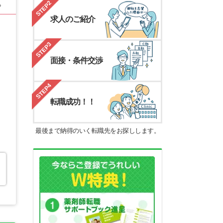
STEP2
る
求人のご紹介
STEP3
面接・条件交渉
STEP4
転職成功！！
最後まで納得のいく転職先をお探しします。