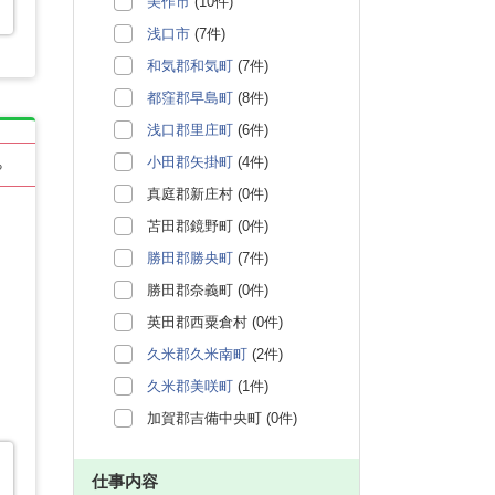
美作市
(10件)
浅口市
(7件)
和気郡和気町
(7件)
都窪郡早島町
(8件)
浅口郡里庄町
(6件)
小田郡矢掛町
(4件)
る
真庭郡新庄村 (0件)
苫田郡鏡野町 (0件)
勝田郡勝央町
(7件)
勝田郡奈義町 (0件)
英田郡西粟倉村 (0件)
久米郡久米南町
(2件)
久米郡美咲町
(1件)
加賀郡吉備中央町 (0件)
仕事内容