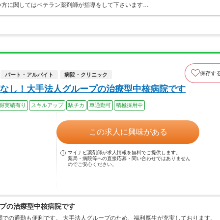
い方に関してはベテラン薬剤師が指導をして下さいます…
保存す
パート・アルバイト
病院・クリニック
なし！大手法人グループの治療型中核病院です
得実績有り
スキルアップ
駅チカ
車通勤可
積極採用中
この求人に興味がある
マイナビ薬剤師が求人情報を無料でご提供します。
薬局・病院等への直接応募・問い合わせではありません
のでご安心ください。
プの治療型中核病院です
関での通勤も便利です。 大手法人グループのため、福利厚生が充実しております。