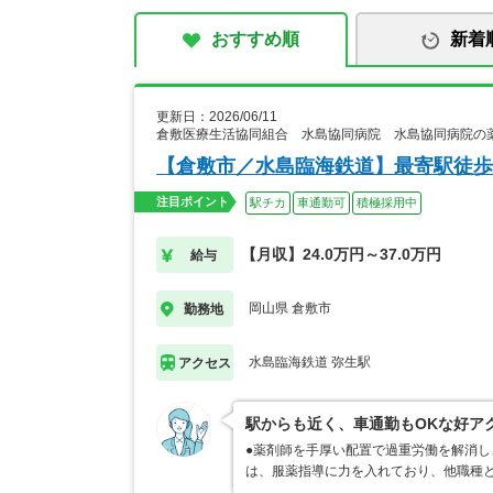
おすすめ順
新着
更新日：2026/06/11
倉敷医療生活協同組合 水島協同病院 水島協同病院の
【倉敷市／水島臨海鉄道】最寄駅徒歩
注目ポイント
駅チカ
車通勤可
積極採用中
【月収】24.0万円～37.0万円
給与
岡山県 倉敷市
勤務地
水島臨海鉄道 弥生駅
アクセス
駅からも近く、車通勤もOKな好ア
●薬剤師を手厚い配置で過重労働を解消し
は、服薬指導に力を入れており、他職種