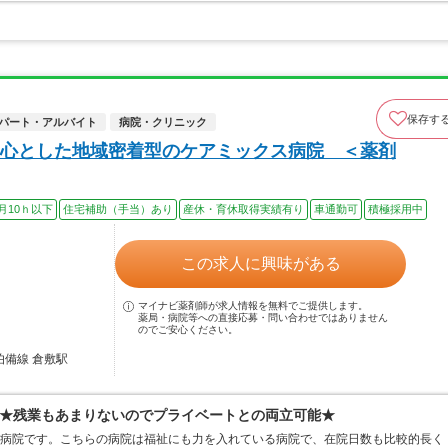
保存す
パート・アルバイト
病院・クリニック
心とした地域密着型のケアミックス病院 ＜薬剤
月10ｈ以下
住宅補助（手当）あり
産休・育休取得実績有り
車通勤可
積極採用中
この求人に興味がある
マイナビ薬剤師が求人情報を無料でご提供します。
薬局・病院等への直接応募・問い合わせではありません
のでご安心ください。
伯備線 倉敷駅
★残業もあまりないのでプライベートとの両立可能★
ス病院です。こちらの病院は福祉にも力を入れている病院で、在院日数も比較的長く