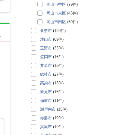
岡山市中区
(79件)
岡山市東区
(43件)
岡山市南区
(59件)
倉敷市
(198件)
る
津山市
(69件)
玉野市
(35件)
笠岡市
(16件)
井原市
(15件)
総社市
(27件)
高梁市
(13件)
新見市
(16件)
備前市
(11件)
瀬戸内市
(15件)
赤磐市
(19件)
真庭市
(19件)