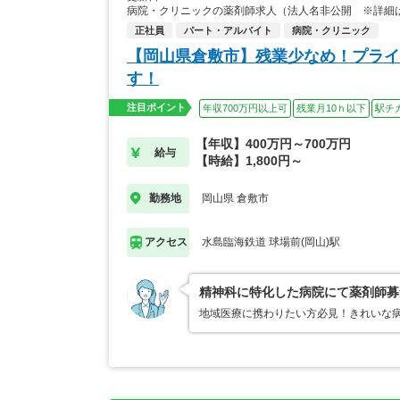
病院・クリニックの薬剤師求人（法人名非公開 ※詳細
正社員
パート・アルバイト
病院・クリニック
【岡山県倉敷市】残業少なめ！プライ
す！
注目ポイント
年収700万円以上可
残業月10ｈ以下
駅チ
【年収】400万円～700万円
給与
【時給】1,800円～
岡山県 倉敷市
勤務地
水島臨海鉄道 球場前(岡山)駅
アクセス
精神科に特化した病院にて薬剤師募
地域医療に携わりたい方必見！きれいな