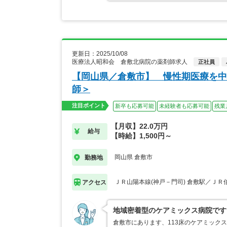
更新日：2025/10/08
医療法人昭和会 倉敷北病院の薬剤師求人
正社員
【岡山県／倉敷市】 慢性期医療を中
師＞
注目ポイント
新卒も応募可能
未経験者も応募可能
残業
【月収】22.0万円
給与
【時給】1,500円～
岡山県 倉敷市
勤務地
ＪＲ山陽本線(神戸－門司) 倉敷駅／ＪＲ
アクセス
地域密着型のケアミックス病院です
倉敷市にあります、113床のケアミック