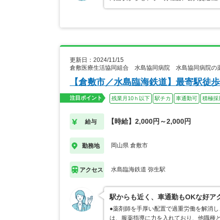
更新日：2024/11/15
倉敷医療生活協同組合 水島協同病院 水島協同病院の
【倉敷市／水島臨海鉄道】最寄駅徒歩
注目ポイント
残業月10ｈ以下
駅チカ
車通勤可
積極採
【時給】2,000円～2,000円
給与
岡山県 倉敷市
勤務地
水島臨海鉄道 弥生駅
アクセス
駅からも近く、車通勤もOKな好ア
●薬剤師を手厚い配置で過重労働を解消し
は、服薬指導に力を入れており、他職種