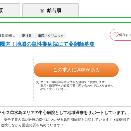
順
給与順
保存す
薬剤師求人
正社員
病院・クリニック
圏内！地域の急性期病院にて薬剤師募集
この求人に興味がある
マイナビ薬剤師が求人情報を無料でご提供します。
薬局・病院等への直接応募・問い合わせではありません
のでご安心ください。
クセス◎水島エリアの中心病院として地域医療をサポートしています。
、 安全で質の高い医療の提供につながる急性期病院を目指しています！ ●薬剤部で
と連携しながら医療の質を高めています！