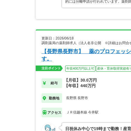
的には分離申請が行われています。薬剤
更新日：2026/06/18
調剤薬局の薬剤師求人（法人名非公開 ※詳細はお問合
【長野県長野市】 薬のプロフェッシ
す。
注目ポイント
年収400万円以上可
産休・育休取得実績有
【月収】30.0万円
給与
【年収】440万円
長野県 長野市
勤務地
ＪＲ信越本線 今井駅
アクセス
日祝休み中心で19時まで勤務！産