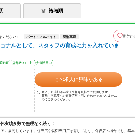
順
給与順
保存す
せください）
パート・アルバイト
調剤薬局
ョナルとして、スタッフの育成に力を入れていま
通勤可
店舗数30以上
積極採用中
この求人に興味がある
マイナビ薬剤師が求人情報を無料でご提供します。
薬局・病院等への直接応募・問い合わせではありません
のでご安心ください。
育休実績多数で無理なく続く！
リアに展開しています。併設店や調剤専門店を有しており、併設店の場合でも、基本