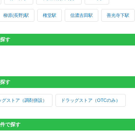
柳原(長野)駅
権堂駅
信濃吉田駅
善光寺下駅
探す
探す
ッグストア（調剤併設）
ドラッグストア（OTCのみ）
件で探す