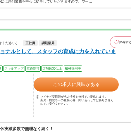
師には調剤業務を中心に従事していただきますので、ワー…
保存す
せください）
正社員
調剤薬局
ョナルとして、スタッフの育成に力を入れていま
り
スキルアップ
車通勤可
店舗数30以上
積極採用中
この求人に興味がある
マイナビ薬剤師が求人情報を無料でご提供します。
薬局・病院等への直接応募・問い合わせではありません
のでご安心ください。
育休実績多数で無理なく続く！