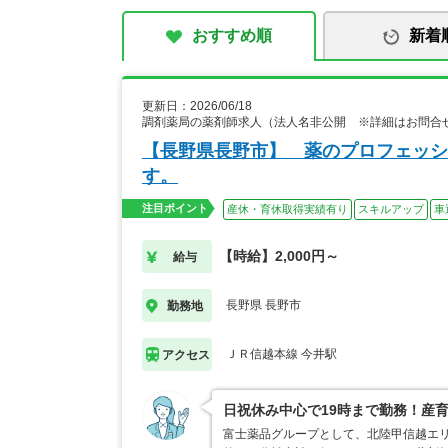
おすすめ順
新着
更新日：2026/06/18
調剤薬局の薬剤師求人（法人名非公開 ※詳細はお問合
【長野県長野市】 薬のプロフェッシ
す。
注目ポイント
産休・育休取得実績有り
スキルアップ
車
【時給】2,000円～
給与
長野県 長野市
勤務地
ＪＲ信越本線 今井駅
アクセス
日祝休み中心で19時まで勤務！産
富士薬品グループとして、北陸甲信越エ