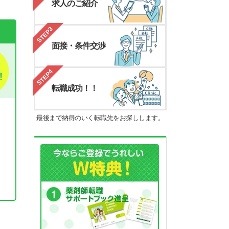
求人のご紹介
STEP3
面接・条件交渉
STEP4
転職成功！！
最後まで納得のいく転職先をお探しします。
。