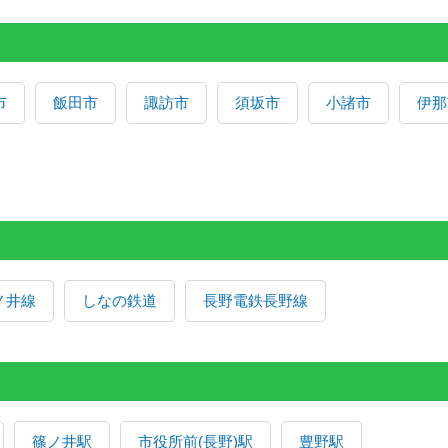
市
飯田市
諏訪市
須坂市
小諸市
伊那
ノ井線
しなの鉄道
長野電鉄長野線
篠ノ井駅
市役所前(長野)駅
豊野駅