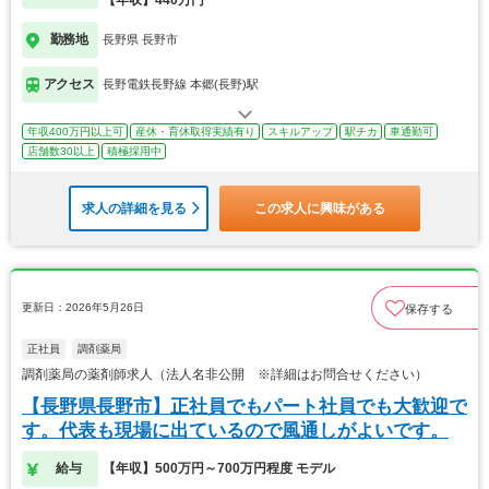
勤務地
長野県 長野市
アクセス
長野電鉄長野線 本郷(長野)駅
年収400万円以上可
産休・育休取得実績有り
スキルアップ
駅チカ
車通勤可
店舗数30以上
積極採用中
求人の詳細を見る
この求人に興味がある
更新日：2026年5月26日
保存する
正社員
調剤薬局
調剤薬局の薬剤師求人（法人名非公開 ※詳細はお問合せください）
【長野県長野市】正社員でもパート社員でも大歓迎で
す。代表も現場に出ているので風通しがよいです。
給与
【年収】500万円～700万円程度 モデル