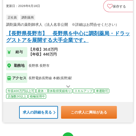
更新日：2026年6月18日
保存する
正社員
調剤薬局
調剤薬局の薬剤師求人（法人名非公開 ※詳細はお問合せください）
【長野県長野市】 長野県を中心に調剤薬局・ドラッ
グストアを展開する大手企業です。
【月収】30.0万円
給与
【年収】440万円
勤務地
長野県 長野市
アクセス
長野電鉄長野線 本郷(長野)駅
年収400万円以上可
産休・育休取得実績有り
スキルアップ
車通勤可
店舗数30以上
積極採用中
求人の詳細を見る
この求人に興味がある