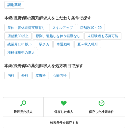
調剤薬局
本郷(長野)駅の薬剤師求人をこだわり条件で探す
産休・育休取得実績有り
スキルアップ
店舗数10～29
店舗数30以上
原則、引越しを伴う転勤なし
未経験者も応募可能
残業月10ｈ以下
駅チカ
車通勤可
夏～秋入職可
積極採用中の求人
本郷(長野)駅の薬剤師求人を処方科目で探す
内科
外科
皮膚科
心療内科
最近見た求人
保存した求人
保存した検索条件
検索条件を保存する