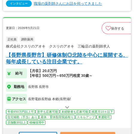
職場の薬剤師さんにお話を伺ってきました
インタビュー
更新日：2026年5月21日
保存する
正社員
調剤薬局
株式会社クスリのアオキ クスリのアオキ 三輪店の薬剤師求人
【長野県長野市】研修体制◎北陸を中心に展開する、
毎年成長している注目企業です。
【月収】20.0万円
給与
【年収】500万円～650万円程度 30歳～
勤務地
長野県 長野市
アクセス
長野電鉄長野線 本郷(長野)駅
年収650万円以上可
新卒も応募可能
未経験者も応募可能
残業月10ｈ以下
住宅補助（手当）あり
産休・育休取得実績有り
スキルアップ
車通勤可
店舗数30以上
積極採用中