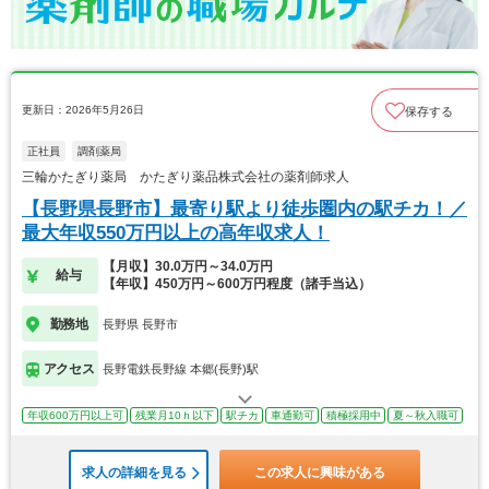
更新日：2026年5月26日
保存する
正社員
調剤薬局
三輪かたぎり薬局 かたぎり薬品株式会社の薬剤師求人
【長野県長野市】最寄り駅より徒歩圏内の駅チカ！／
最大年収550万円以上の高年収求人！
【月収】30.0万円～34.0万円
給与
【年収】450万円～600万円程度（諸手当込）
勤務地
長野県 長野市
アクセス
長野電鉄長野線 本郷(長野)駅
年収600万円以上可
残業月10ｈ以下
駅チカ
車通勤可
積極採用中
夏～秋入職可
求人の詳細を見る
この求人に興味がある