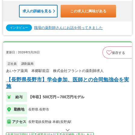
求人の詳細を見る
この求人に興味がある
職場の薬剤師さんにお話を伺ってきました
インタビュー
更新日：2026年5月26日
保存する
正社員
調剤薬局
あいケア薬局 本郷駅前店 株式会社フラントの薬剤師求人
【長野県長野市】学会参加、医師との合同勉強会を実
施
給与
【年収】500万円～700万円モデル
勤務地
長野県 長野市
アクセス
長野電鉄長野線 本郷(長野)駅
年収700万円以上可
残業月10ｈ以下
住宅補助（手当）あり