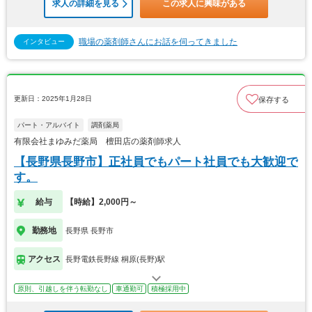
求人の詳細を見る
この求人に興味がある
職場の薬剤師さんにお話を伺ってきました
インタビュー
更新日：2025年1月28日
保存する
パート・アルバイト
調剤薬局
有限会社まゆみだ薬局 檀田店の薬剤師求人
【長野県長野市】正社員でもパート社員でも大歓迎で
す。
給与
【時給】2,000円～
勤務地
長野県 長野市
アクセス
長野電鉄長野線 桐原(長野)駅
原則、引越しを伴う転勤なし
車通勤可
積極採用中