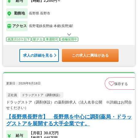
給与
【時給】2,200円～
勤務地
長野県 長野市
アクセス
長野電鉄長野線 本郷(長野)駅
残業月10ｈ以下
駅チカ
車通勤可
積極採用中
求人の詳細を見る
この求人に興味がある
更新日：2026年6月18日
保存する
正社員
ドラッグストア（調剤併設）
ドラッグストア（調剤併設）の薬剤師求人（法人名非公開 ※詳細はお問合
せください）
【長野県長野市】 長野県を中心に調剤薬局・ドラッ
グストアを展開する大手企業です。
【月収】30.0万円
給与
【年収】440万円