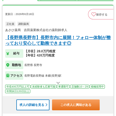
更新日：2026年6月18日
保存する
正社員
調剤薬局
あさひ薬局 吉田薬業株式会社の薬剤師求人
【長野県長野市】長野市内に展開！フォロー体制が整
っており安心して勤務できます◎
【月収】28.0万円程度
給与
【年収】420万円程度
勤務地
長野県 長野市
アクセス
長野電鉄長野線 本郷(長野)駅
年収400万円以上可
未経験者も応募可能
車通勤可
店舗数10～29
積極採用中
年間休日120日以上
求人の詳細を見る
この求人に興味がある