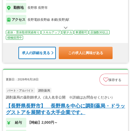
勤務地
長野県 長野市
アクセス
長野電鉄長野線 本郷(長野)駅
産休・育休取得実績有り
スキルアップ
駅チカ
車通勤可
店舗数30以上
積極採用中
求人の詳細を見る
この求人に興味がある
更新日：2026年6月18日
保存する
パート・アルバイト
調剤薬局
調剤薬局の薬剤師求人（法人名非公開 ※詳細はお問合せください）
【長野県長野市】 長野県を中心に調剤薬局・ドラッ
グストアを展開する大手企業です。
給与
【時給】2,000円～