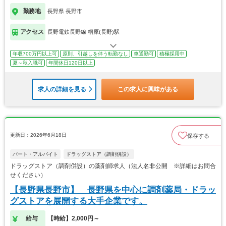
勤務地
長野県 長野市
アクセス
長野電鉄長野線 桐原(長野)駅
年収700万円以上可
原則、引越しを伴う転勤なし
車通勤可
積極採用中
夏～秋入職可
年間休日120日以上
求人の詳細を見る
この求人に興味がある
更新日：2026年6月18日
保存する
パート・アルバイト
ドラッグストア（調剤併設）
ドラッグストア（調剤併設）の薬剤師求人（法人名非公開 ※詳細はお問合
せください）
【長野県長野市】 長野県を中心に調剤薬局・ドラッ
グストアを展開する大手企業です。
給与
【時給】2,000円～