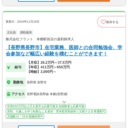
更新日：2024年11月19日
保存する
正社員
調剤薬局
株式会社フラント 本郷駅前店の薬剤師求人
【長野県長野市】在宅業務、医師との合同勉強会、学
会参加など幅広い経験を積むことができます！
【月収】26.2万円～37.5万円
給与
【年収】411万円～650万円
【時給】2,000円～
勤務地
長野県 長野市
アクセス
長野電鉄長野線 本郷(長野)駅
年収650万円以上可
新卒も応募可能
未経験者も応募可能
原則、引越しを伴う転勤なし
産休・育休取得実績有り
駅チカ
車通勤可
店舗数10～29
積極採用中