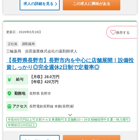
求人の詳細を見る
この求人に興味がある
更新日：2026年6月18日
保存する
正社員
調剤薬局
三輪薬局 吉田薬業株式会社の薬剤師求人
【長野県長野市】長野市内を中心に店舗展開！設備投
資しっかり◎完全週休2日制で定着率◎
【月収】28.0万円
給与
【年収】420万円
勤務地
長野県 長野市
アクセス
長野電鉄長野線 本郷(長野)駅
年収400万円以上可
駅チカ
車通勤可
店舗数10～29
積極採用中
夏～秋入職可
年間休日120日以上