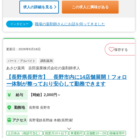
求人の詳細を見る
この求人に興味がある
職場の薬剤師さんにお話を伺ってきました
インタビュー
更新日：2026年6月18日
保存する
パート・アルバイト
調剤薬局
あさひ薬局 吉田薬業株式会社の薬剤師求人
【長野県長野市】 長野市内に14店舗展開！フォロ
ー体制が整っており安心して勤務できます
給与
【時給】2,000円～
勤務地
長野県 長野市
アクセス
長野電鉄長野線 本郷(長野)駅
土日休み（相談可含む）
残業月10ｈ以下
車通勤可
店舗数10～29
積極採用中