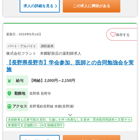
求人の詳細を見る
この求人に興味がある
更新日：2024年6月14日
保存する
パート・アルバイト
調剤薬局
株式会社フラント 本郷駅前店の薬剤師求人
【長野県長野市】学会参加、医師との合同勉強会を実
施
給与
【時給】2,000円～2,150円
勤務地
長野県 長野市
アクセス
長野電鉄長野線 本郷(長野)駅
未経験者も応募可能
原則、引越しを伴う転勤なし
産休・育休取得実績有り
駅チカ
車通勤可
店舗数10～29
積極採用中