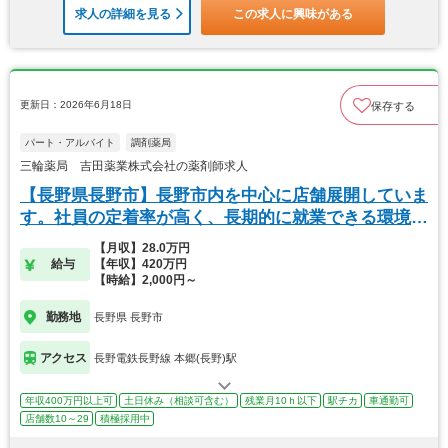
求人の詳細を見る
この求人に興味がある
更新日：2026年6月18日
保存する
パート・アルバイト
調剤薬局
三輪薬局 吉田薬業株式会社の薬剤師求人
【長野県長野市】長野市内を中心に店舗展開していま
す。社員の定着率が高く、長期的に就業できる環境が
あり
【月収】28.0万円
給与
【年収】420万円
【時給】2,000円～
勤務地
長野県 長野市
アクセス
長野電鉄長野線 本郷(長野)駅
年収400万円以上可
土日休み（相談可含む）
残業月10ｈ以下
駅チカ
車通勤可
店舗数10～29
積極採用中