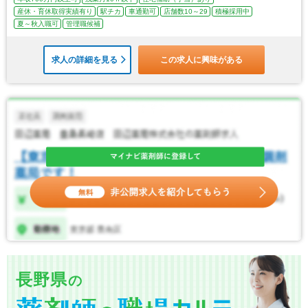
産休・育休取得実績有り
駅チカ
車通勤可
店舗数10～29
積極採用中
夏～秋入職可
管理職候補
求人の詳細を見る
この求人に興味がある
長野県
の