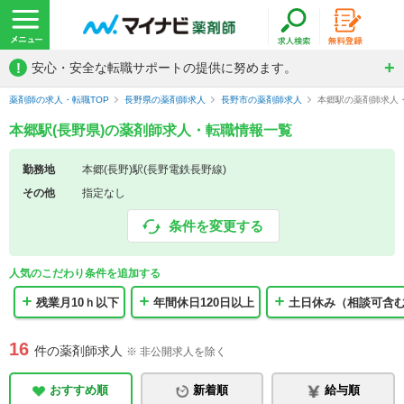
!
安心・安全な転職サポートの提供に努めます。
薬剤師の求人・転職TOP
長野県の薬剤師求人
長野市の薬剤師求人
本郷駅の薬剤師求人
本郷駅(長野県)の薬剤師求人・転職情報一覧
勤務地
本郷(長野)駅(長野電鉄長野線)
その他
指定なし
条件を変更する
人気のこだわり条件を追加する
残業月10ｈ以下
年間休日120日以上
土日休み（相談可含
16
件の薬剤師求人
※ 非公開求人を除く
おすすめ順
新着順
給与順