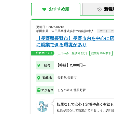
おすすめ順
新着
更新日：2026/06/18
稲田薬局 吉田薬業株式会社の薬剤師求人
パート・ア
【長野県長野市】長野市内を中心に店
に就業できる環境があり
注目ポイント
土日休み（相談可含む）
残業月10ｈ以下
【時給】2,000円～
給与
長野県 長野市
勤務地
しなの鉄道 北長野駅
アクセス
転居なしで安心！定着率高く有給も
社員が安心して就業ができるよう、調剤過