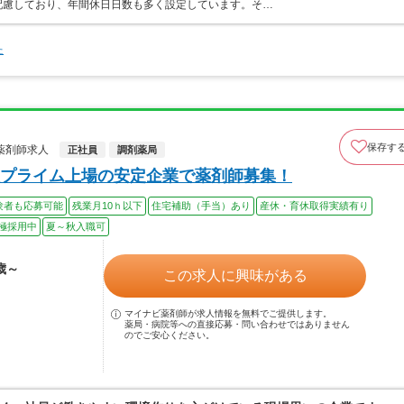
配慮しており、年間休日日数も多く設定しています。そ…
た
保存す
薬剤師求人
正社員
調剤薬局
プライム上場の安定企業で薬剤師募集！
験者も応募可能
残業月10ｈ以下
住宅補助（手当）あり
産休・育休取得実績有り
極採用中
夏～秋入職可
歳～
この求人に興味がある
マイナビ薬剤師が求人情報を無料でご提供します。
薬局・病院等への直接応募・問い合わせではありません
のでご安心ください。