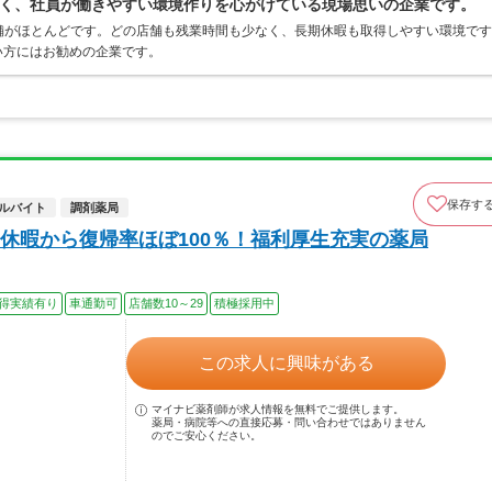
く、社員が働きやすい環境作りを心がけている現場思いの企業です。
の店舗がほとんどです。どの店舗も残業時間も少なく、長期休暇も取得しやすい環境です
い方にはお勧めの企業です。
保存す
ルバイト
調剤薬局
休暇から復帰率ほぼ100％！福利厚生充実の薬局
得実績有り
車通勤可
店舗数10～29
積極採用中
この求人に興味がある
マイナビ薬剤師が求人情報を無料でご提供します。
薬局・病院等への直接応募・問い合わせではありません
のでご安心ください。