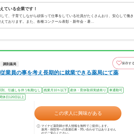
えている企業です！
帰して、子育てしながら頑張って仕事をしている社員がたくさんおり、安心して働き
整えております。また、各種コンクール表彰・新年会・暑…
保存す
調剤薬局
従業員の事を考え長期的に就業できる薬局にて薬
原則、引越しを伴う転勤なし
残業月10ｈ以下
産休・育休取得実績有り
車通勤可
間休日120日以上
この求人に興味がある
マイナビ薬剤師が求人情報を無料でご提供します。
薬局・病院等への直接応募・問い合わせではありません
のでご安心ください。