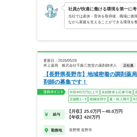
社員が快適に働ける環境を第一に考
当社では産休・育休を取得後、職場に復
ながら家庭を支えることができる環境を
更新日：2026/05/26
井上薬局 株式会社千曲三悠堂の薬剤師求人
正社員
【長野県長野市】地域密着の調剤薬局
剤師の募集です！
注目ポイント
年収400万円以上可
未経験者も応募可能
店舗数1～9
積極採用中
夏～秋入職可
年
【月収】25.0万円～40.0万円
給与
【年収】420万円
長野県 長野市
勤務地