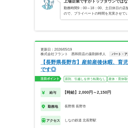
上場企業ですがトップダウンではな
勤務時間9：00～18：00、土日休日
ので、プライベートの時間を充実させて
更新日：2026/05/19
株式会社フラント 西和田店の薬剤師求人
パート・ア
【長野県長野市】産前産後休暇、育児
です◎
注目ポイント
原則、引越しを伴う転勤なし
産休・育休取
【時給】2,000円～2,150円
給与
長野県 長野市
勤務地
しなの鉄道 北長野駅
アクセス