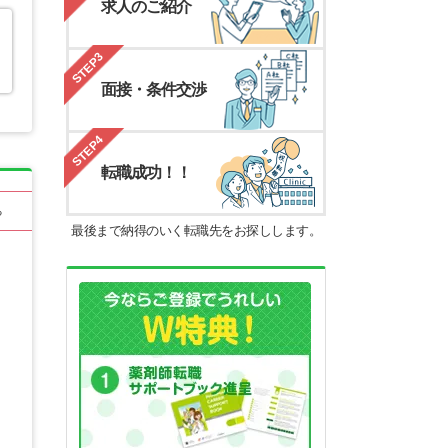
求人のご紹介
STEP3
面接・条件交渉
STEP4
転職成功！！
る
最後まで納得のいく転職先をお探しします。