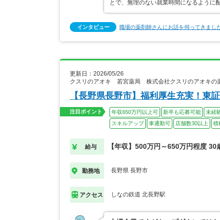
とで、無理のない就業時間になるように
インタビュー
職場の薬剤師さんにお話を伺ってきまし
更新日：2026/05/26
クスリのアオキ 若宮薬局 株式会社クスリのアオキの
【長野県長野市】福利厚生充実！東証
注目ポイント
年収650万円以上可
新卒も応募可能
未経
スキルアップ
車通勤可
店舗数30以上
積
【年収】500万円～650万円程度 30
給与
長野県 長野市
勤務地
しなの鉄道 北長野駅
アクセス