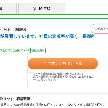
順
給与順
保存す
ルバイト
調剤薬局
舗展開しています。社員の定着率が高く、長期的
車通勤可
店舗数10～29
積極採用中
この求人に興味がある
マイナビ薬剤師が求人情報を無料でご提供します。
薬局・病院等への直接応募・問い合わせではありません
のでご安心ください。
取りやすい職場環境！
誤防止のための設備投資を積極的に行っています。 ゆとりある人員配置を行うこ