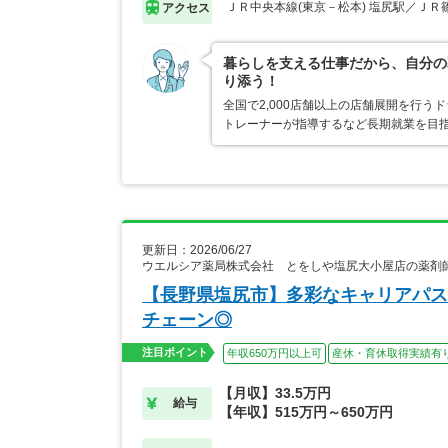
ＪＲ中央本線(東京－松本) 塩尻駅／ＪＲ
アクセス
暮らしを支える仕事だから、自分の
り添う！
全国で2,000店舗以上の店舗展開を行
トレーナーが指導するなど長期就業を目指
更新日：2026/06/27
ウエルシア薬局株式会社 とをしや塩尻大小屋店の薬剤
【長野県塩尻市】多彩なキャリアパス
チェーン◎
注目ポイント
年収650万円以上可
産休・育休取得実績有
【月収】33.5万円
給与
【年収】515万円～650万円