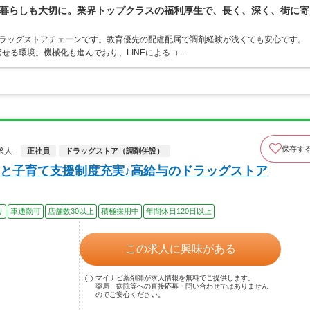
暮らしも大切に。業界トップクラスの福利厚生で、長く、深く、街に寄
うドラッグストアチェーンです。教育優先の配慮配属で調剤経験が浅くても安心です。
せる環境。機械化も進んでおり、LINEによるコ…
保存す
求人
正社員
ドラッグストア（調剤併設）
と子育て支援制度充実♪高給与のドラッグストア
り
車通勤可
店舗数30以上
積極採用中
年間休日120日以上
この求人に興味がある
マイナビ薬剤師が求人情報を無料でご提供します。
薬局・病院等への直接応募・問い合わせではありません
のでご安心ください。