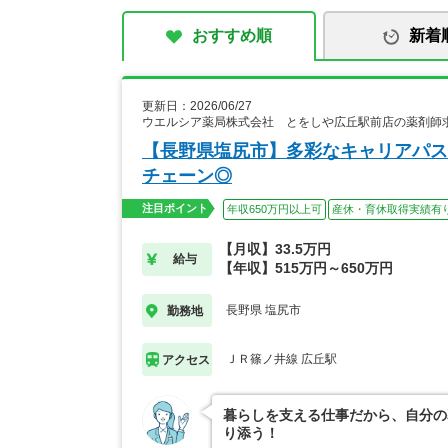
おすすめ順
新着
更新日：2026/06/27
ウエルシア薬局株式会社 とをしや広丘駅前店の薬剤師
【長野県塩尻市】多彩なキャリアパス
チェーン◎
注目ポイント
年収650万円以上可
産休・育休取得実績有
【月収】33.5万円
給与
【年収】515万円～650万円
長野県 塩尻市
勤務地
ＪＲ篠ノ井線 広丘駅
アクセス
暮らしを支える仕事だから、自分の
り添う！