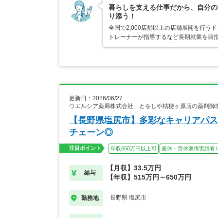
暮らしを支える仕事だから、自分の
り添う！
全国で2,000店舗以上の店舗展開を行
トレーナーが指導するなど長期就業を目指
更新日：2026/06/27
ウエルシア薬局株式会社 とをしや桔梗ヶ原店の薬剤師
【長野県塩尻市】多彩なキャリアパス
チェーン◎
注目ポイント
年収650万円以上可
産休・育休取得実績有
【月収】33.5万円
給与
【年収】515万円～650万円
長野県 塩尻市
勤務地