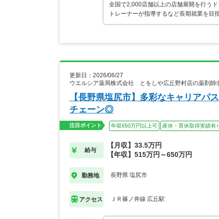
全国で2,000店舗以上の店舗展開を行
トレーナーが指導するなど長期就業を目指
更新日：2026/06/27
ウエルシア薬局株式会社 とをしや広丘野村店の薬剤師
【長野県塩尻市】多彩なキャリアパス
チェーン◎
注目ポイント
年収650万円以上可
産休・育休取得実績有
【月収】33.5万円
給与
【年収】515万円～650万円
長野県 塩尻市
勤務地
ＪＲ篠ノ井線 広丘駅
アクセス