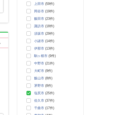
上田市
(59件)
岡谷市
(19件)
飯田市
(23件)
諏訪市
(18件)
須坂市
(29件)
小諸市
(14件)
る
伊那市
(13件)
駒ヶ根市
(9件)
中野市
(21件)
大町市
(9件)
飯山市
(8件)
茅野市
(8件)
塩尻市
(25件)
佐久市
(37件)
千曲市
(17件)