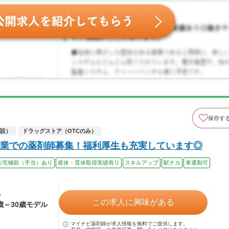
保存す
設）
ドラッグストア（OTCのみ）
業での薬剤師募集！福利厚生も充実しています◎
住宅補助（手当）あり
産休・育休取得実績有り
スキルアップ
駅チカ
車通勤可
ル
この求人に興味がある
4歳～30歳モデル
マイナビ薬剤師が求人情報を無料でご提供します。