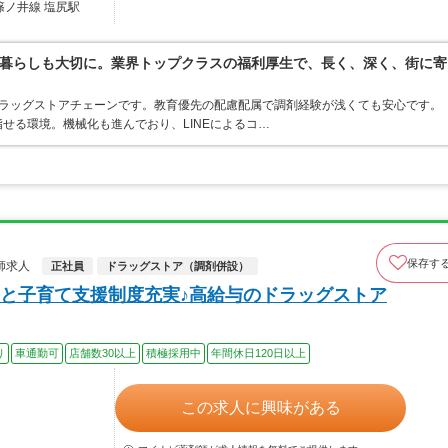
篠ノ井線 塩尻駅
暮らしも大切に。業界トップクラスの福利厚生で、長く、深く、街に寄
うドラッグストアチェーンです。教育優先の配慮配属で調剤経験が浅くても安心です。
せる環境。機械化も進んでおり、LINEによるコ…
保存す
師求人
正社員
ドラッグストア（調剤併設）
と子育て支援制度充実♪高給与のドラッグストア
り
車通勤可
店舗数30以上
積極採用中
年間休日120日以上
この求人に興味がある