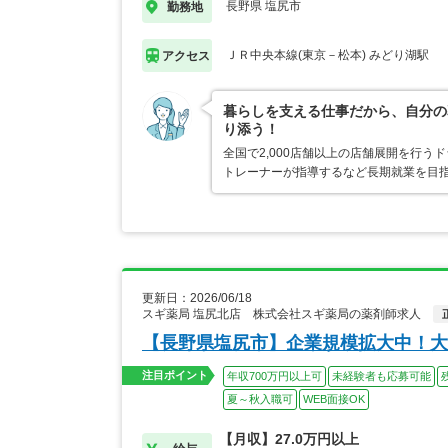
長野県 塩尻市
勤務地
ＪＲ中央本線(東京－松本) みどり湖駅
アクセス
暮らしを支える仕事だから、自分の
り添う！
全国で2,000店舗以上の店舗展開を行
トレーナーが指導するなど長期就業を目指
更新日：2026/06/18
スギ薬局 塩尻北店 株式会社スギ薬局の薬剤師求人
【長野県塩尻市】企業規模拡大中！大
注目ポイント
年収700万円以上可
未経験者も応募可能
夏～秋入職可
WEB面接OK
【月収】27.0万円以上