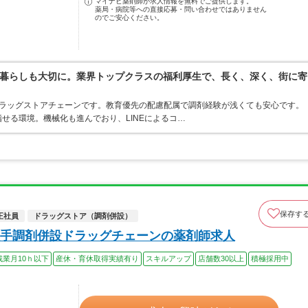
マイナビ薬剤師が求人情報を無料でご提供します。
薬局・病院等への直接応募・問い合わせではありません
のでご安心ください。
暮らしも大切に。業界トップクラスの福利厚生で、長く、深く、街に寄
うドラッグストアチェーンです。教育優先の配慮配属で調剤経験が浅くても安心です。
せる環境。機械化も進んでおり、LINEによるコ…
保存す
正社員
ドラッグストア（調剤併設）
手調剤併設ドラッグチェーンの薬剤師求人
残業月10ｈ以下
産休・育休取得実績有り
スキルアップ
店舗数30以上
積極採用中