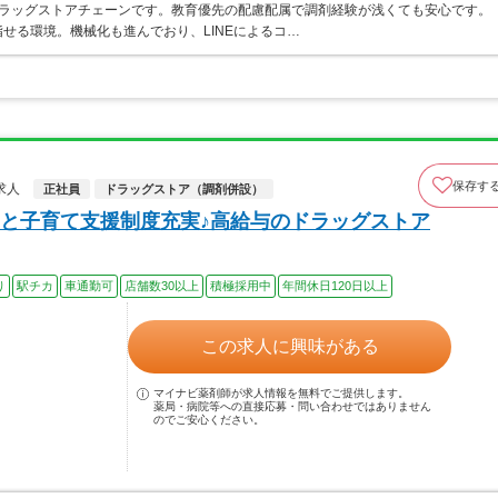
うドラッグストアチェーンです。教育優先の配慮配属で調剤経験が浅くても安心です。
せる環境。機械化も進んでおり、LINEによるコ…
保存す
求人
正社員
ドラッグストア（調剤併設）
と子育て支援制度充実♪高給与のドラッグストア
り
駅チカ
車通勤可
店舗数30以上
積極採用中
年間休日120日以上
この求人に興味がある
マイナビ薬剤師が求人情報を無料でご提供します。
薬局・病院等への直接応募・問い合わせではありません
のでご安心ください。