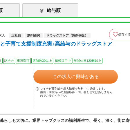
順
給与順
保存す
求人
正社員
調剤薬局
ドラッグストア（調剤併設）
と子育て支援制度充実♪高給与のドラッグストア
り
駅チカ
車通勤可
店舗数30以上
積極採用中
年間休日120日以上
この求人に興味がある
マイナビ薬剤師が求人情報を無料でご提供します。
薬局・病院等への直接応募・問い合わせではありません
のでご安心ください。
暮らしも大切に。業界トップクラスの福利厚生で、長く、深く、街に寄