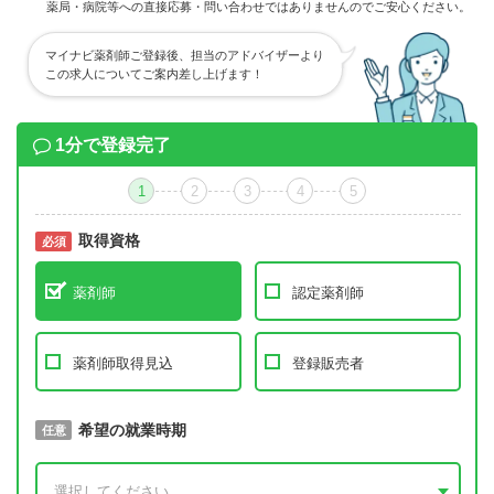
薬局・病院等への直接応募・問い合わせではありませんのでご安心ください。
マイナビ薬剤師ご登録後、担当のアドバイザーより
この求人についてご案内差し上げます！
1分で登録完了
1
2
3
4
5
取得資格
必須
必須
薬剤師
認定薬剤師
薬剤師取得見込
登録販売者
取得予定年
希望の就業時期
必須
任意