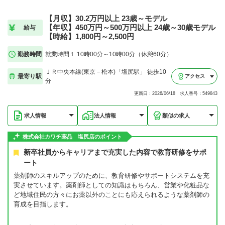
【月収】30.2万円以上 23歳～モデル
【年収】450万円～500万円以上 24歳～30歳モデル
給与
【時給】1,800円～2,500円
勤務時間
就業時間１:10時00分～10時00分（休憩60分）
ＪＲ中央本線(東京－松本)「塩尻駅」 徒歩10
最寄り駅
アクセス
分
更新日：2026/06/18 求人番号：549843
求人情報
法人情報
類似の求人
株式会社カワチ薬品 塩尻店のポイント
新卒社員からキャリアまで充実した内容で教育研修をサポ
ート
薬剤師のスキルアップのために、教育研修やサポートシステムを充
実させています。薬剤師としての知識はもちろん、営業や化粧品な
ど地域住民の方々にお薬以外のことにも応えられるような薬剤師の
育成を目指します。