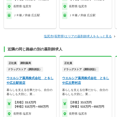
長野県 塩尻市
長野県 塩尻市
ＪＲ篠ノ井線 広丘駅
ＪＲ篠ノ井線 広丘駅
塩尻市(長野県)エリアの薬剤師求人をもっと見る
近隣の同じ路線の別の薬剤師求人
正社員
調剤薬局
正社員
ドラッグストア（調剤併設）
ドラッグストア（調剤併設）
ウエルシア薬局株式会社 とをし
ウエルシア薬局株式会社 とをし
や広丘駅前店
や広丘野村店
暮らしを支える仕事だから、自分の
暮らしを支える仕事だから、自分の
暮らしも大切に。業…
暮らしも大切に。業…
【月収】33.5万円
【月収】33.5万円
【年収】515万円～650万円
【年収】515万円～650万円
長野県 塩尻市
長野県 塩尻市