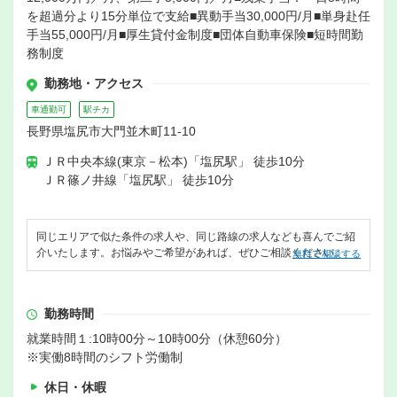
を超過分より15分単位で支給■異動手当30,000円/月■単身赴任
手当55,000円/月■厚生貸付金制度■団体自動車保険■短時間勤
務制度
勤務地・アクセス
車通勤可
駅チカ
長野県塩尻市大門並木町11-10
ＪＲ中央本線(東京－松本)「塩尻駅」 徒歩10分
ＪＲ篠ノ井線「塩尻駅」 徒歩10分
同じエリアで似た条件の求人や、同じ路線の求人なども喜んでご紹
介いたします。お悩みやご希望があれば、ぜひご相談ください。
無料で相談する
勤務時間
就業時間１:10時00分～10時00分（休憩60分）
※実働8時間のシフト労働制
休日・休暇