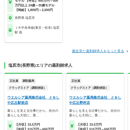
モデル 【年収】450万円～500
万円以上 24歳～30歳モデル
【時給】1,800円～2,500円
長野県 塩尻市
ＪＲ中央本線(東京－松本) 塩尻
駅 他
最近見た薬剤師求人をもっと見る
塩尻市(長野県)エリアの薬剤師求人
正社員
調剤薬局
正社員
ドラッグストア（調剤併設）
ドラッグストア（調剤併設）
ウエルシア薬局株式会社 とをし
ウエルシア薬局株式会社 とをし
や広丘駅前店
や広丘野村店
暮らしを支える仕事だから、自分の
暮らしを支える仕事だから、自分の
暮らしも大切に。業…
暮らしも大切に。業…
【月収】33.5万円
【月収】33.5万円
【年収】515万円～650万円
【年収】515万円～650万円