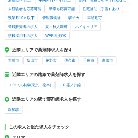
店舗数30以上
年間休日120日以上
原則、引越しを伴う転勤なし
未経験者も応募可能
新卒も応募可能
住宅補助（手当）あり
残業月10ｈ以下
管理職候補
駅チカ
車通勤可
登録販売者の求人
夏～秋入職可
ハイキャリア
積極採用中の求人
WEB面接OK
近隣エリアで薬剤師求人を探す
大町市
飯山市
茅野市
佐久市
千曲市
東御市
近隣エリアの路線で薬剤師求人を探す
ＪＲ中央本線(東京－松本)
ＪＲ篠ノ井線
近隣エリアの駅で薬剤師求人を探す
塩尻駅
この求人と似た求人をチェック
エリア