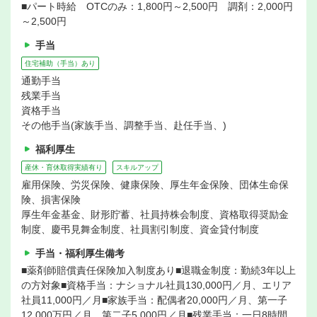
■パート時給 OTCのみ：1,800円～2,500円 調剤：2,000円
～2,500円
手当
住宅補助（手当）あり
通勤手当
残業手当
資格手当
その他手当(家族手当、調整手当、赴任手当、)
福利厚生
産休・育休取得実績有り
スキルアップ
雇用保険、労災保険、健康保険、厚生年金保険、団体生命保
険、損害保険
厚生年金基金、財形貯蓄、社員持株会制度、資格取得奨励金
制度、慶弔見舞金制度、社員割引制度、資金貸付制度
手当・福利厚生備考
■薬剤師賠償責任保険加入制度あり■退職金制度：勤続3年以上
の方対象■資格手当：ナショナル社員130,000円／月、エリア
社員11,000円／月■家族手当：配偶者20,000円／月、第一子
12,000万円／月、第二子5,000円／月■残業手当：一日8時間