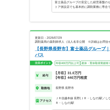
富士薬品グループの安定した経営基盤の
トア併設店でも基本的に調剤業務に専念で
更新日：2026/07/29
調剤薬局の薬剤師求人（法人名非公開 ※詳細はお問合
【長野県長野市】富士薬品グループ｜
パス
注目ポイント
年収400万円以上可
産休・育休取得実績有
【月収】31.0万円
給与
【年収】440万円程度
長野県 長野市
勤務地
ＪＲ信越本線 長野(ＪＲ・しなの)駅／しな
アクセス
Ｒ・しなの)駅