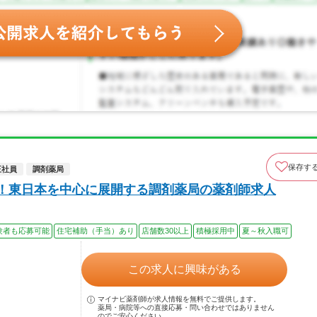
保存す
正社員
調剤薬局
中！東日本を中心に展開する調剤薬局の薬剤師求人
験者も応募可能
住宅補助（手当）あり
店舗数30以上
積極採用中
夏～秋入職可
この求人に興味がある
マイナビ薬剤師が求人情報を無料でご提供します。
薬局・病院等への直接応募・問い合わせではありません
のでご安心ください。