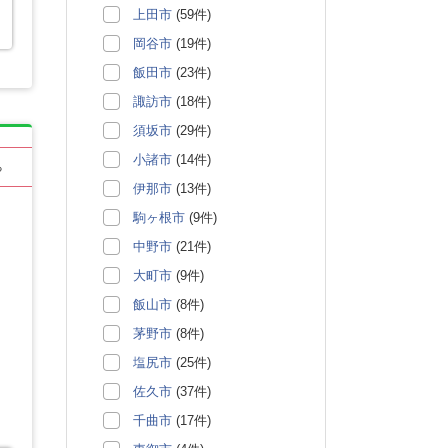
上田市
(59件)
岡谷市
(19件)
飯田市
(23件)
諏訪市
(18件)
須坂市
(29件)
小諸市
(14件)
る
伊那市
(13件)
駒ヶ根市
(9件)
中野市
(21件)
大町市
(9件)
飯山市
(8件)
茅野市
(8件)
塩尻市
(25件)
佐久市
(37件)
千曲市
(17件)