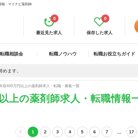
報 - マイナビ薬剤師
0
0
最近見た求人
保存した求人
転職相談会
転職ノウハウ
転職お役立ちガイド
努めます。
年収400万円以上の薬剤師求人・転職・募集一覧
円以上の薬剤師求人・転職情報
…
1
2
3
4
5
6
7
17