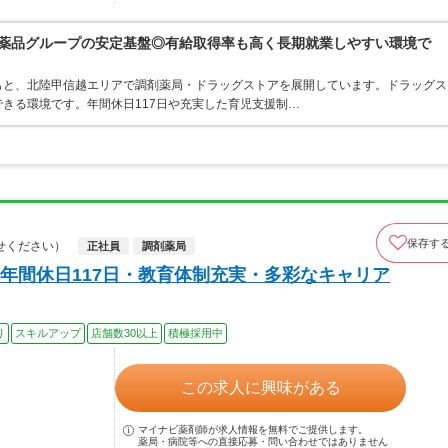
富士薬品グループの安定基盤◎有給取得率も高く長期就業しやすい環境で
もと、北陸甲信越エリアで調剤薬局・ドラッグストアを展開しています。ドラッグス
きる環境です。年間休日117日や充実した育児支援制…
保存す
せください）
正社員
調剤薬局
年間休日117日・教育体制充実・多彩なキャリア
り
スキルアップ
店舗数30以上
積極採用中
この求人に興味がある
マイナビ薬剤師が求人情報を無料でご提供します。
薬局・病院等への直接応募・問い合わせではありません