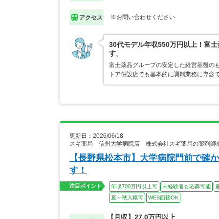
※お問い合わせください
アクセス
30代モデル年収550万円以上！
す。
富士薬品グループの安定した経営基盤の
トア併設店でも基本的に調剤業務に専念で
更新日：2026/06/18
スギ薬局 信州大学病院店 株式会社スギ薬局の薬剤師
【長野県松本市】大学病院門前で確か
す！
注目ポイント
年収700万円以上可
未経験者も応募可能
夏～秋入職可
WEB面接OK
【月収】27.0万円以上