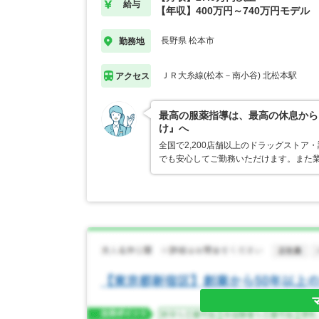
給与
【年収】400万円～740万円モデル
長野県 松本市
勤務地
ＪＲ大糸線(松本－南小谷) 北松本駅
アクセス
最高の服薬指導は、最高の休息から
け』へ
全国で2,200店舗以上のドラッグスト
でも安心してご勤務いただけます。また業