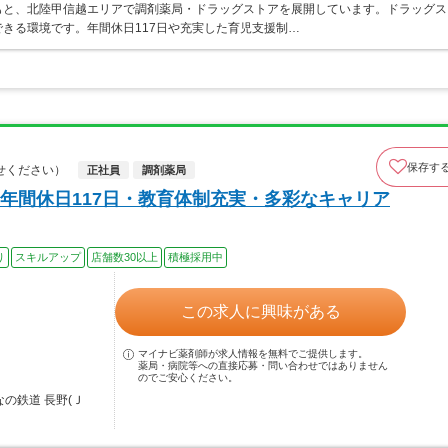
もと、北陸甲信越エリアで調剤薬局・ドラッグストアを展開しています。ドラッグス
きる環境です。年間休日117日や充実した育児支援制…
保存す
せください）
正社員
調剤薬局
年間休日117日・教育体制充実・多彩なキャリア
り
スキルアップ
店舗数30以上
積極採用中
この求人に興味がある
マイナビ薬剤師が求人情報を無料でご提供します。
薬局・病院等への直接応募・問い合わせではありません
のでご安心ください。
の鉄道 長野(Ｊ