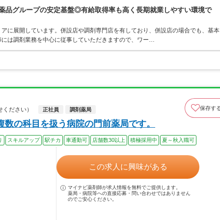
富士薬品グループの安定基盤◎有給取得率も高く長期就業しやすい環境で
リアに展開しています。併設店や調剤専門店を有しており、併設店の場合でも、基本
師には調剤業務を中心に従事していただきますので、ワー…
保存す
せください）
正社員
調剤薬局
複数の科目を扱う病院の門前薬局です。
り
スキルアップ
駅チカ
車通勤可
店舗数30以上
積極採用中
夏～秋入職可
この求人に興味がある
マイナビ薬剤師が求人情報を無料でご提供します。
薬局・病院等への直接応募・問い合わせではありません
のでご安心ください。