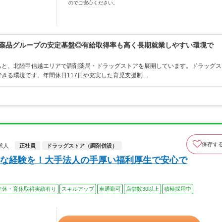
のでご安心ください。
富士薬品グループの安定基盤◎有給取得率も高く長期就業しやすい環境で
もと、北陸甲信越エリアで調剤薬局・ドラッグストアを展開しています。ドラッグス
きる環境です。年間休日117日や充実した育児支援制…
保存す
求人
正社員
ドラッグストア（調剤併設）
な経験を！大手法人の手厚い福利厚生で安心で
産休・育休取得実績有り
スキルアップ
車通勤可
店舗数30以上
積極採用中