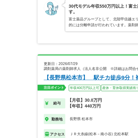
30代モデル年収550万円以上！
す。
富士薬品グループとして、北陸甲信越エ
的には分離申請が行われています。薬剤
更新日：2026/07/29
調剤薬局の薬剤師求人（法人名非公開 ※詳細はお問合
【長野県松本市】 駅チカ徒歩9分！
注目ポイント
年収400万円以上可
産休・育休取得実績有
【月収】30.0万円
給与
【年収】440万円
長野県 松本市
勤務地
ＪＲ大糸線(松本－南小谷) 北松本駅
アクセス