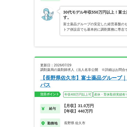
30代モデル年収550万円以上！
す。
富士薬品グループの安定した経営基盤の
トア併設店でも基本的に調剤業務に専念で
更新日：2026/07/29
調剤薬局の薬剤師求人（法人名非公開 ※詳細はお問合
【長野県佐久市】富士薬品グループ｜
パス
注目ポイント
年収400万円以上可
産休・育休取得実績有
【月収】31.0万円
給与
【年収】440万円
長野県 佐久市
勤務地