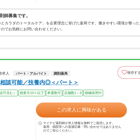
剤師募集です。
心とカラダのトータルケア」を企業理念に挙げた薬局です。働きやすい環境が整った
すのでお気軽にお問い合わせください。
保存す
師求人
パート・アルバイト
調剤薬局
相談可能／扶養内◎＜パート＞
談可含む）
残業月10ｈ以下
車通勤可
店舗数1～9
積極採用中
この求人に興味がある
マイナビ薬剤師が求人情報を無料でご提供します。
薬局・病院等への直接応募・問い合わせではありません
のでご安心ください。