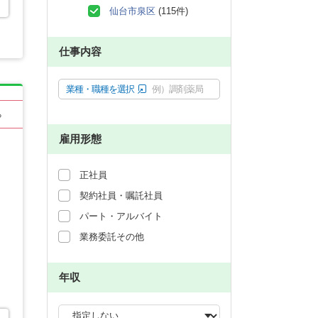
仙台市泉区
(115件)
仕事内容
業種・職種を選択
例）調剤薬局
る
雇用形態
正社員
契約社員・嘱託社員
パート・アルバイト
業務委託その他
年収