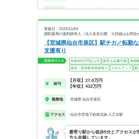
更新日：2025/11/04
調剤薬局の薬剤師求人（法人名非公開 ※詳細はお問合
【宮城県仙台市泉区】駅チカ／転勤な
支援有り
注目ポイント
年収400万円以上可
新卒も応募可能
未経
産休・育休取得実績有り
スキルアップ
駅
【月収】27.0万円
給与
【年収】432万円
宮城県 仙台市泉区
勤務地
仙台市営地下鉄南北線 八乙女駅
アクセス
最寄り駅から徒歩5分とアクセスが
方も在籍しています。