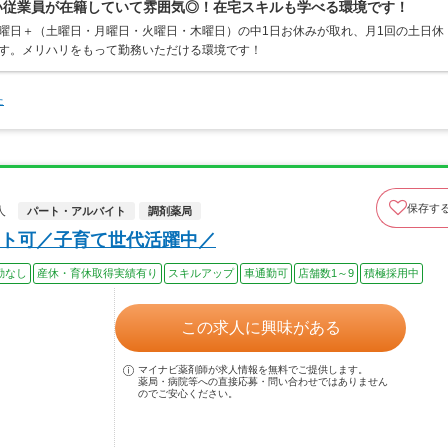
広い従業員が在籍していて雰囲気◎！在宅スキルも学べる環境です！
曜日＋（土曜日・月曜日・火曜日・木曜日）の中1日お休みが取れ、月1回の土日休
ます。メリハリをもって勤務いただける環境です！
た
保存す
人
パート・アルバイト
調剤薬局
ト可／子育て世代活躍中／
勤なし
産休・育休取得実績有り
スキルアップ
車通勤可
店舗数1～9
積極採用中
この求人に興味がある
マイナビ薬剤師が求人情報を無料でご提供します。
薬局・病院等への直接応募・問い合わせではありません
のでご安心ください。