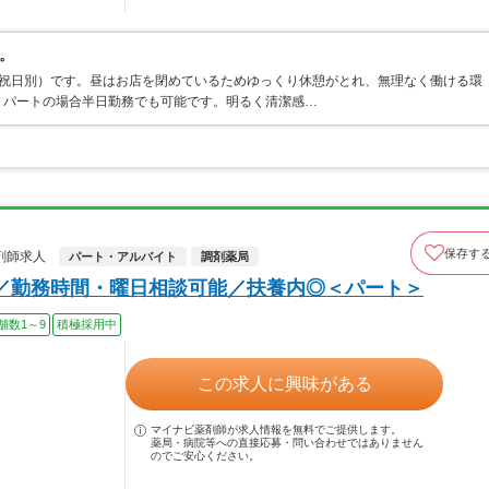
。
制（祝日別）です。昼はお店を閉めているためゆっくり休憩がとれ、無理なく働ける環
。パートの場合半日勤務でも可能です。明るく清潔感…
保存す
剤師求人
パート・アルバイト
調剤薬局
／勤務時間・曜日相談可能／扶養内◎＜パート＞
舗数1～9
積極採用中
この求人に興味がある
マイナビ薬剤師が求人情報を無料でご提供します。
薬局・病院等への直接応募・問い合わせではありません
のでご安心ください。