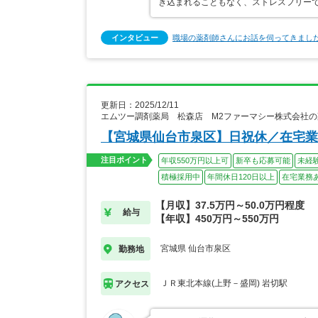
き込まれることもなく、ストレスフリー
インタビュー
職場の薬剤師さんにお話を伺ってきまし
更新日：2025/12/11
エムツー調剤薬局 松森店 M2ファーマシー株式会社
【宮城県仙台市泉区】日祝休／在宅業
注目ポイント
年収550万円以上可
新卒も応募可能
未経
積極採用中
年間休日120日以上
在宅業務
【月収】37.5万円～50.0万円程度
給与
【年収】450万円～550万円
宮城県 仙台市泉区
勤務地
ＪＲ東北本線(上野－盛岡) 岩切駅
アクセス