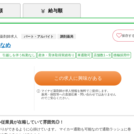
順
給与順
保存す
の薬剤師求人
パート・アルバイト
調剤薬局
なめ
、引越しを伴う転勤なし
産休・育休取得実績有り
車通勤可
店舗数1～9
積極採用中
この求人に興味がある
マイナビ薬剤師が求人情報を無料でご提供します。
薬局・病院等への直接応募・問い合わせではありません
のでご安心ください。
広い従業員が在籍していて雰囲気◎！
りができるように心掛けています。 マイカー通勤も可能なので通勤ラッシュに巻