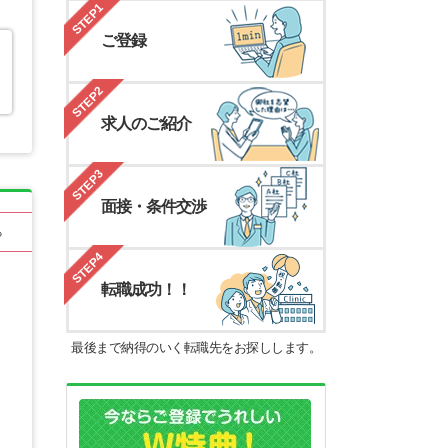
STEP1
ご登録
STEP2
求人のご紹介
STEP3
面接・条件交渉
る
STEP4
転職成功！！
最後まで納得のいく転職先をお探しします。