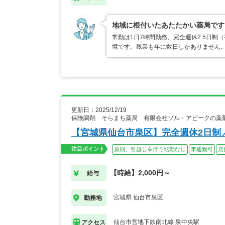
地域に根付いたあたたかい薬局です
常勤は1日7時間勤務、完全週休2.5日
境です。残業も年に数日しかありません
更新日：2025/12/19
保険調剤 そらまち薬局 有限会社ソル・アビークの薬
【宮城県仙台市泉区】完全週休2日制
注目ポイント
原則、引越しを伴う転勤なし
車通勤可
店
【時給】2,000円～
給与
宮城県 仙台市泉区
勤務地
仙台市営地下鉄南北線 泉中央駅
アクセス