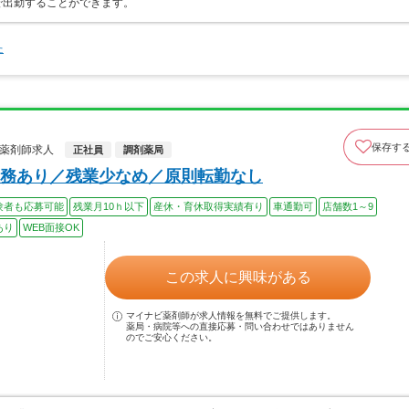
で出勤することができます。
た
保存す
の薬剤師求人
正社員
調剤薬局
務あり／残業少なめ／原則転勤なし
験者も応募可能
残業月10ｈ以下
産休・育休取得実績有り
車通勤可
店舗数1～9
あり
WEB面接OK
この求人に興味がある
マイナビ薬剤師が求人情報を無料でご提供します。
薬局・病院等への直接応募・問い合わせではありません
のでご安心ください。