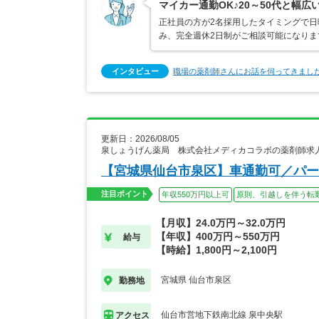
マイカー通勤OK♪20～50代と幅
正社員の方が2名採用したタイミングで日
み、完全週休2日制がご相談可能になり
インタビュー
職場の薬剤師さんにお話を伺ってきまし
更新日：2026/08/05
泉しょうげん薬局 株式会社メディカコラボの薬剤師求
【宮城県仙台市泉区】車通勤可／パー
注目ポイント
年収550万円以上可
原則、引越しを伴う転
【月収】24.0万円～32.0万円
【年収】400万円～550万円
給与
【時給】1,800円～2,100円
宮城県 仙台市泉区
勤務地
仙台市営地下鉄南北線 泉中央駅
アクセス