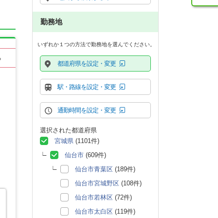
勤務地
いずれか１つの方法で勤務地を選んでください。
る
都道府県を設定・変更
駅・路線を設定・変更
通勤時間を設定・変更
選択された都道府県
宮城県
(1101件)
仙台市
(609件)
仙台市青葉区
(189件)
仙台市宮城野区
(108件)
仙台市若林区
(72件)
仙台市太白区
(119件)