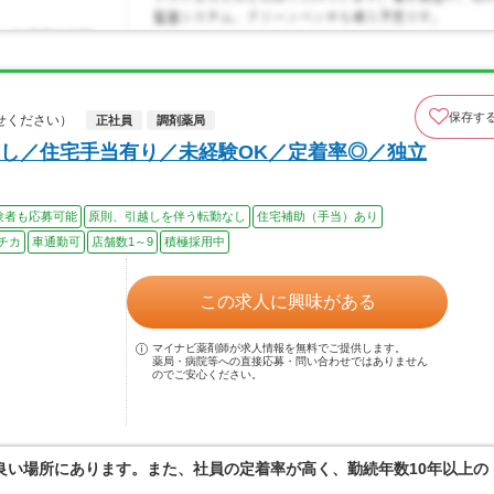
保存す
せください）
正社員
調剤薬局
し／住宅手当有り／未経験OK／定着率◎／独立
験者も応募可能
原則、引越しを伴う転勤なし
住宅補助（手当）あり
チカ
車通勤可
店舗数1～9
積極採用中
この求人に興味がある
マイナビ薬剤師が求人情報を無料でご提供します。
薬局・病院等への直接応募・問い合わせではありません
のでご安心ください。
良い場所にあります。また、社員の定着率が高く、勤続年数10年以上の