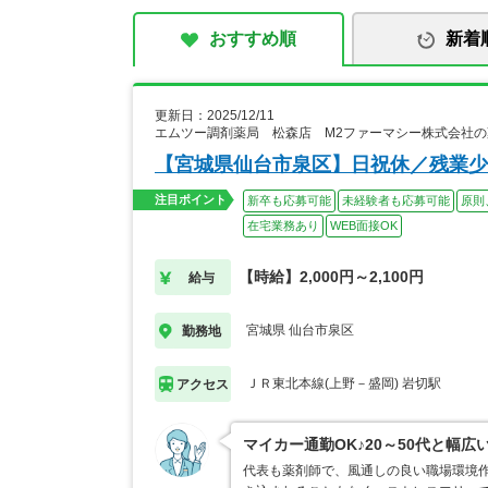
おすすめ順
新着
更新日：2025/12/11
エムツー調剤薬局 松森店 M2ファーマシー株式会社
【宮城県仙台市泉区】日祝休／残業少
注目ポイント
新卒も応募可能
未経験者も応募可能
原則
在宅業務あり
WEB面接OK
【時給】2,000円～2,100円
給与
宮城県 仙台市泉区
勤務地
ＪＲ東北本線(上野－盛岡) 岩切駅
アクセス
マイカー通勤OK♪20～50代と幅
代表も薬剤師で、風通しの良い職場環境作