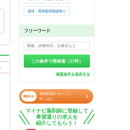
産休・育休取得実績有り
フリーワード
この条件で再検索（
17
件）
る
検索条件を保存する
無料転職サポートに
簡単1分
申し込む
マイナビ薬剤師に登録して
希望通りの求人を
紹介してもらう！