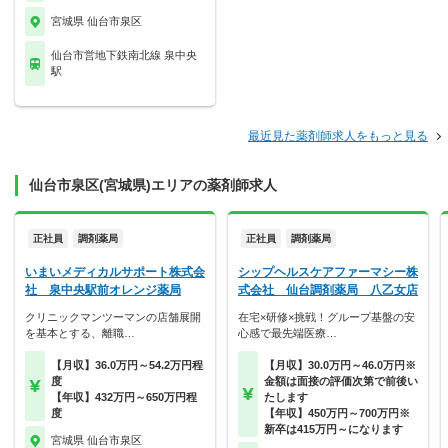
宮城県 仙台市泉区
仙台市営地下鉄南北線 泉中央
駅
最近見た薬剤師求人をもっと見る
仙台市泉区(宮城県)エリアの薬剤師求人
正社員
調剤薬局
正社員
調剤薬局
いまいメディカルサポート株式会
シップヘルスケアファーマシー株
社 泉中央駅前オレンジ薬局
式会社 仙台調剤薬局 八乙女店
クリニックマンツーマンの店舗展開
在宅×研修×挑戦！グループ基盤の安
を基本とする、離職…
心感で最先端医療…
【月収】36.0万円～54.2万円程
【月収】30.0万円～46.0万円※
度
金額は面接の評価次第で前後い
【年収】432万円～650万円程
たします
度
【年収】450万円～700万円※
新卒は415万円～になります
宮城県 仙台市泉区