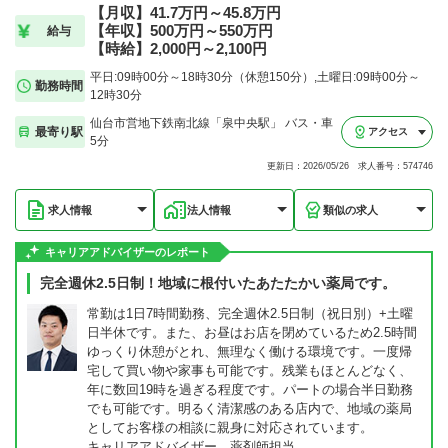
【月収】41.7万円～45.8万円
【年収】500万円～550万円
給与
【時給】2,000円～2,100円
平日:09時00分～18時30分（休憩150分）,土曜日:09時00分～
勤務時間
12時30分
仙台市営地下鉄南北線「泉中央駅」 バス・車
最寄り駅
アクセス
5分
更新日：2026/05/26 求人番号：574746
求人情報
法人情報
類似の求人
キャリアアドバイザーのレポート
完全週休2.5日制！地域に根付いたあたたかい薬局です。
常勤は1日7時間勤務、完全週休2.5日制（祝日別）+土曜
日半休です。また、お昼はお店を閉めているため2.5時間
ゆっくり休憩がとれ、無理なく働ける環境です。一度帰
宅して買い物や家事も可能です。残業もほとんどなく、
年に数回19時を過ぎる程度です。パートの場合半日勤務
でも可能です。明るく清潔感のある店内で、地域の薬局
としてお客様の相談に親身に対応されています。
キャリアアドバイザー 薬剤師担当