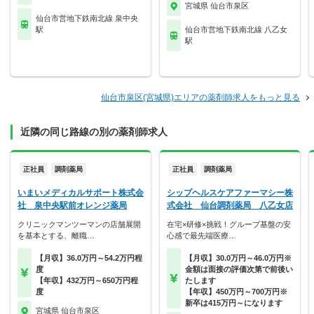
宮城県 仙台市泉区
仙台市営地下鉄南北線 泉中央
駅
仙台市営地下鉄南北線 八乙女
駅
仙台市泉区(宮城県)エリアの薬剤師求人をもっと見る
近隣の同じ路線の別の薬剤師求人
正社員
調剤薬局
正社員
調剤薬局
いまいメディカルサポート株式会
シップヘルスケアファーマシー株
社 泉中央駅前オレンジ薬局
式会社 仙台調剤薬局 八乙女店
クリニックマンツーマンの店舗展開
在宅×研修×挑戦！グループ基盤の安
を基本とする、離職…
心感で最先端医療…
【月収】36.0万円～54.2万円程
【月収】30.0万円～46.0万円※
度
金額は面接の評価次第で前後い
【年収】432万円～650万円程
たします
度
【年収】450万円～700万円※
新卒は415万円～になります
宮城県 仙台市泉区