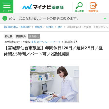
!
安心・安全な転職サポートの提供に努めます。
薬剤師の求人・転職TOP
宮城県
仙台市
泉区
保険調剤ぽけっと薬局 有限会社ソル
正社員
調剤薬局
募集停止
保険調剤ぽけっと薬局
有限会社ソル・アビーク
の薬剤師求人
【宮城県仙台市泉区】年間休日120日／週休2.5日／昼
休憩2.5時間／パート可／2店舗展開