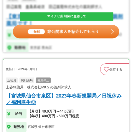
更新日：2026年8月3日
保存する
正社員
調剤薬局
募集停止
上谷刈薬局 株式会社MK２の薬剤師求人
【宮城県仙台市泉区】2023年春新規開局／日祝休み
／福利厚生◎
【月収】40.0万円～44.0万円
給与
【年収】400万円～500万円程度
勤務地
宮城県 仙台市泉区