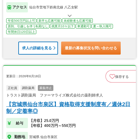
アクセス
仙台市営地下鉄南北線 八乙女駅
年収500万円以上可
新卒も応募可能
未経験者も応募可能
原則、引越しを伴う転勤なし
残業月10ｈ以下
車通勤可
夏～秋入職可
年間休日120日以上
求人の詳細を見る
最新の募集状況を問い合わせる
更新日：2026年6月18日
保存する
正社員
調剤薬局
募集停止
トラスト調剤薬局 ファーマライズ株式会社の薬剤師求人
【宮城県仙台市泉区】資格取得支援制度有／週休2日
制／定着率◎
【月収】25.0万円
給与
【年収】400万円～550万円
勤務地
宮城県 仙台市泉区