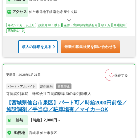
アクセス
仙台市営地下鉄南北線 泉中央駅
年収550万円以上可
残業月10ｈ以下
産休・育休取得実績有り
駅チカ
車通勤可
店舗数1～9
求人の詳細を見る
最新の募集状況を問い合わせる
更新日：2025年1月21日
保存する
パート・アルバイト
調剤薬局
募集停止
寺岡調剤薬局 株式会社寺岡調剤薬局の薬剤師求人
【宮城県仙台市泉区】パート可／時給2000円前後／
施設調剤／手当◎／駐車場有／マイカーOK
給与
【時給】2,000円～
勤務地
宮城県 仙台市泉区