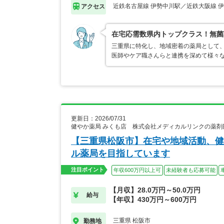
近鉄名古屋線 伊勢中川駅／近鉄大阪線 
アクセス
在宅応需数県内トップクラス！無菌
三重県に特化し、地域密着の薬局として、
医師やケア職さんらと連携を深めて様々な
更新日：2026/07/31
健やか薬局 みくも店 株式会社メディカルリンクの薬剤
【三重県松阪市】在宅や地域活動、健
ル薬局を目指しています
注目ポイント
年収600万円以上可
未経験者も応募可能
【月収】28.0万円～50.0万円
給与
【年収】430万円～600万円
三重県 松阪市
勤務地