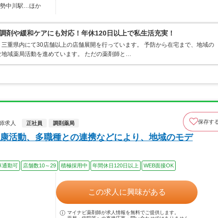
伊勢中川駅…ほか
調剤や緩和ケアにも対応！年休120日以上で私生活充実！
三重県内にて30店舗以上の店舗展開を行っています。 予防から在宅まで、地域の
地域薬局活動を進めています。 ただの薬剤師と…
保存す
師求人
正社員
調剤薬局
康活動、多職種との連携などにより、地域のモデ
車通勤可
店舗数10～29
積極採用中
年間休日120日以上
WEB面接OK
この求人に興味がある
マイナビ薬剤師が求人情報を無料でご提供します。