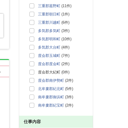
三重郡菰野町
(11件)
三重郡朝日町
(1件)
三重郡川越町
(6件)
多気郡多気町
(3件)
多気郡明和町
(10件)
多気郡大台町
(4件)
度会郡玉城町
(7件)
度会郡度会町
(2件)
る
度会郡大紀町 (0件)
度会郡南伊勢町
(2件)
北牟婁郡紀北町
(5件)
南牟婁郡御浜町
(3件)
南牟婁郡紀宝町
(2件)
仕事内容