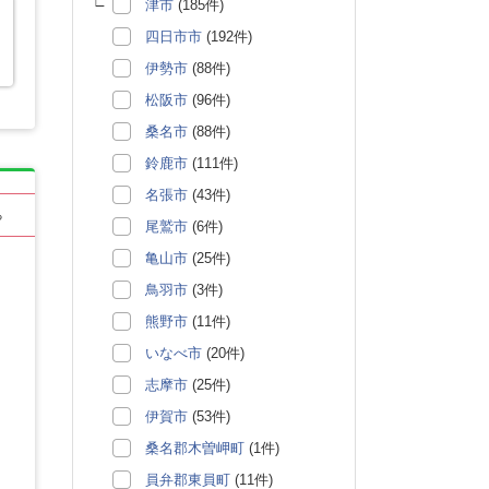
津市
(185件)
四日市市
(192件)
伊勢市
(88件)
松阪市
(96件)
桑名市
(88件)
鈴鹿市
(111件)
名張市
(43件)
る
尾鷲市
(6件)
亀山市
(25件)
鳥羽市
(3件)
熊野市
(11件)
いなべ市
(20件)
志摩市
(25件)
伊賀市
(53件)
桑名郡木曽岬町
(1件)
員弁郡東員町
(11件)