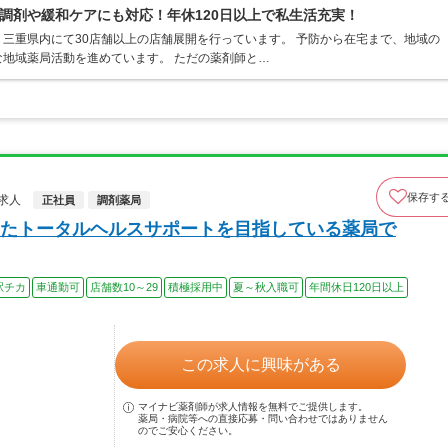
調剤や緩和ケアにも対応！年休120日以上で私生活充実！
三重県内にて30店舗以上の店舗展開を行っています。 予防から在宅まで、地域の
地域薬局活動を進めています。 ただの薬剤師と…
保存す
求人
正社員
調剤薬局
たトータルヘルスサポートを目指している薬局で
駅チカ
車通勤可
店舗数10～29
積極採用中
夏～秋入職可
年間休日120日以上
この求人に興味がある
マイナビ薬剤師が求人情報を無料でご提供します。
薬局・病院等への直接応募・問い合わせではありません
のでご安心ください。