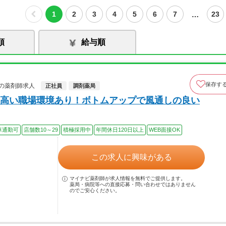
…
1
2
3
4
5
6
7
23
順
給与順
保存す
の薬剤師求人
正社員
調剤薬局
高い職場環境あり！ボトムアップで風通しの良い
車通勤可
店舗数10～29
積極採用中
年間休日120日以上
WEB面接OK
この求人に興味がある
マイナビ薬剤師が求人情報を無料でご提供します。
薬局・病院等への直接応募・問い合わせではありません
のでご安心ください。