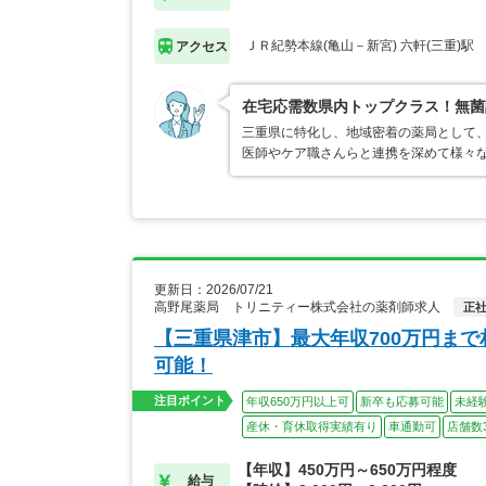
ＪＲ紀勢本線(亀山－新宮) 六軒(三重)駅
アクセス
在宅応需数県内トップクラス！無菌
三重県に特化し、地域密着の薬局として、
医師やケア職さんらと連携を深めて様々な
更新日：2026/07/21
高野尾薬局 トリニティー株式会社の薬剤師求人
正
【三重県津市】最大年収700万円ま
可能！
注目ポイント
年収650万円以上可
新卒も応募可能
未経
産休・育休取得実績有り
車通勤可
店舗数
【年収】450万円～650万円程度
給与