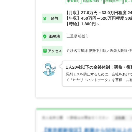
車通勤可
店舗数30以上
積極採用中
夏～
【月収】27.0万円～33.0万円程度 
【年収】450万円～520万円程度 3
給与
【時給】1,800円～
三重県 松阪市
勤務地
近鉄名古屋線 伊勢中川駅／近鉄大阪線 
アクセス
1人20枚以下の余裕体制！研修・
調剤ミスを防止するために、会社をあげ
て「ヒヤリ・ハットデータ」を蓄積・共