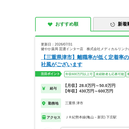
おすすめ順
新着
更新日：2026/07/31
健やか薬局 芸濃インター店 株式会社メディカルリンク
【三重県津市】離職率が低く定着率の
社風がございます
注目ポイント
年収600万円以上可
未経験者も応募可能
【月収】28.0万円～50.0万円
給与
【年収】430万円～600万円
三重県 津市
勤務地
ＪＲ紀勢本線(亀山－新宮) 下庄駅
アクセス