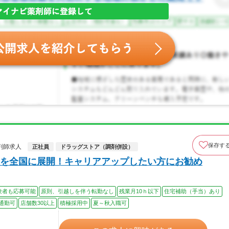
保存す
剤師求人
正社員
ドラッグストア（調剤併設）
を全国に展開！キャリアアップしたい方にお勧め
験者も応募可能
原則、引越しを伴う転勤なし
残業月10ｈ以下
住宅補助（手当）あり
通勤可
店舗数30以上
積極採用中
夏～秋入職可