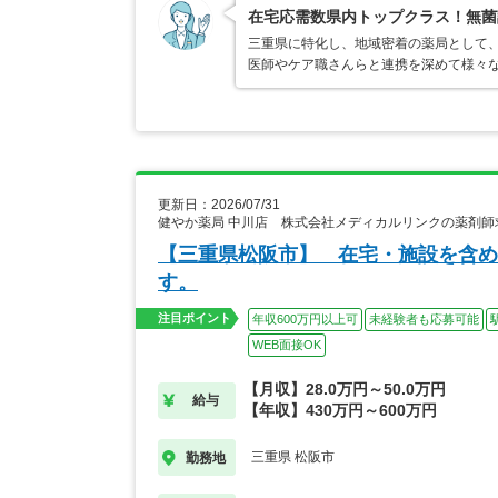
在宅応需数県内トップクラス！無菌
三重県に特化し、地域密着の薬局として、
医師やケア職さんらと連携を深めて様々な
更新日：2026/07/31
健やか薬局 中川店 株式会社メディカルリンクの薬剤師
【三重県松阪市】 在宅・施設を含め
す。
注目ポイント
年収600万円以上可
未経験者も応募可能
WEB面接OK
【月収】28.0万円～50.0万円
給与
【年収】430万円～600万円
三重県 松阪市
勤務地