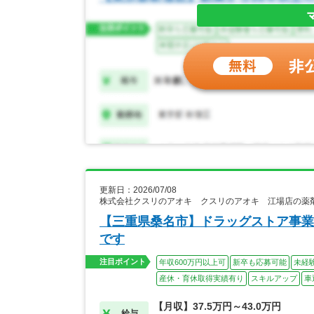
更新日：2026/07/08
株式会社クスリのアオキ クスリのアオキ 江場店の薬
【三重県桑名市】ドラッグストア事業
です
注目ポイント
年収600万円以上可
新卒も応募可能
未経
産休・育休取得実績有り
スキルアップ
車
【月収】37.5万円～43.0万円
給与