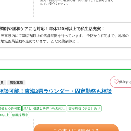
薬局・病院等への直接応募・問い合わせではありません
のでご安心ください。
調剤や緩和ケアにも対応！年休120日以上で私生活充実！
三重県内にて30店舗以上の店舗展開を行っています。 予防から在宅まで、地域の
地域薬局活動を進めています。 ただの薬剤師と…
保存す
社員
調剤薬局
で相談可能！東海3県ラウンダー・固定勤務も相談
験者も応募可能
原則、引越しを伴う転勤なし
住宅補助（手当）あり
30以上
積極採用中
この求人に興味がある