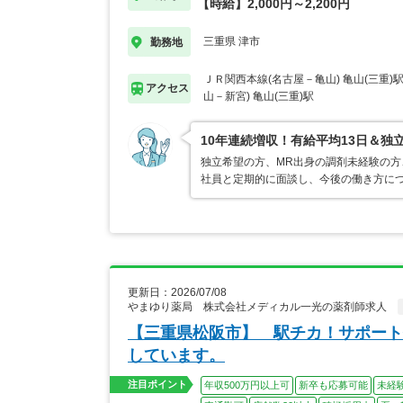
【時給】2,000円～2,200円
三重県 津市
勤務地
ＪＲ関西本線(名古屋－亀山) 亀山(三重)
アクセス
山－新宮) 亀山(三重)駅
10年連続増収！有給平均13日＆独
独立希望の方、MR出身の調剤未経験の方
社員と定期的に面談し、今後の働き方に
更新日：2026/07/08
やまゆり薬局 株式会社メディカル一光の薬剤師求人
【三重県松阪市】 駅チカ！サポート
しています。
注目ポイント
年収500万円以上可
新卒も応募可能
未経