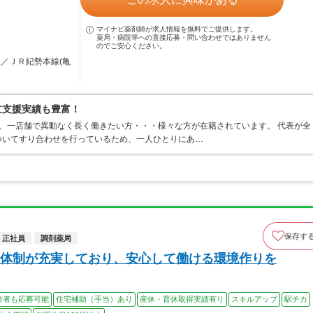
マイナビ薬剤師が求人情報を無料でご提供します。
薬局・病院等への直接応募・問い合わせではありません
のでご安心ください。
駅／ＪＲ紀勢本線(亀
立支援実績も豊富！
、一店舗で異動なく長く働きたい方・・・様々な方が在籍されています。 代表が全
ついてすり合わせを行っているため、一人ひとりにあ…
保存す
正社員
調剤薬局
体制が充実しており、安心して働ける環境作りを
験者も応募可能
住宅補助（手当）あり
産休・育休取得実績有り
スキルアップ
駅チカ