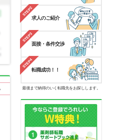
STEP2
求人のご紹介
STEP3
面接・条件交渉
STEP4
転職成功！！
最後まで納得のいく転職先をお探しします。
る