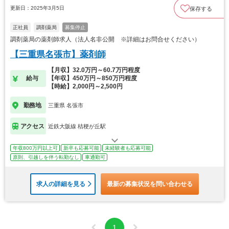
更新日：2025年3月5日
保存する
正社員
調剤薬局
募集停止
調剤薬局の薬剤師求人（法人名非公開 ※詳細はお問合せください）
【三重県名張市】薬剤師
【月収】32.0万円～60.7万円程度
給与
【年収】450万円～850万円程度
【時給】2,000円～2,500円
勤務地
三重県 名張市
アクセス
近鉄大阪線 桔梗が丘駅
年収800万円以上可
新卒も応募可能
未経験者も応募可能
原則、引越しを伴う転勤なし
車通勤可
求人の詳細を見る
最新の募集状況を問い合わせる
1