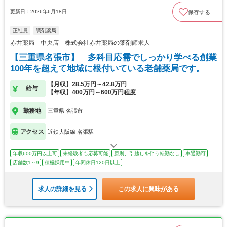
更新日：2026年6月18日
保存する
正社員
調剤薬局
赤井薬局 中央店 株式会社赤井薬局の薬剤師求人
【三重県名張市】 多科目応需でしっかり学べる創業
100年を超えて地域に根付いている老舗薬局です。
【月収】28.5万円～42.8万円
給与
【年収】400万円～600万円程度
勤務地
三重県 名張市
アクセス
近鉄大阪線 名張駅
年収600万円以上可
未経験者も応募可能
原則、引越しを伴う転勤なし
車通勤可
店舗数1～9
積極採用中
年間休日120日以上
求人の詳細を見る
この求人に興味がある