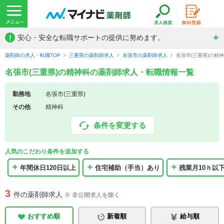
!
安心・安全な転職サポートの提供に努めます。
薬剤師の求人・転職TOP
三重県の薬剤師求人
名張市の薬剤師求人
名張市(三重県)の精
名張市(三重県)の精神科の薬剤師求人・転職情報一覧
勤務地
名張市(三重県)
その他
精神科
条件を変更する
人気のこだわり条件を追加する
年間休日120日以上
住宅補助（手当）あり
残業月10ｈ以
3
件の薬剤師求人
※ 非公開求人を除く
おすすめ順
新着順
給与順