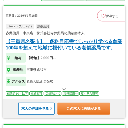
更新日：2026年6月18日
保存する
パート・アルバイト
調剤薬局
赤井薬局 中央店 株式会社赤井薬局の薬剤師求人
【三重県名張市】 多科目応需でしっかり学べる創業
100年を超えて地域に根付いている老舗薬局です。
給与
【時給】2,000円～
勤務地
三重県 名張市
アクセス
近鉄大阪線 名張駅
残業月10ｈ以下
車通勤可
店舗数1～9
積極採用中
夏～秋入職可
求人の詳細を見る
この求人に興味がある