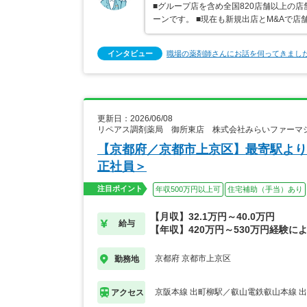
■グループ店を含め全国820店舗以上の
ーンです。 ■現在も新規出店とM&Aで
インタビュー
職場の薬剤師さんにお話を伺ってきまし
更新日：2026/06/08
リペアス調剤薬局 御所東店 株式会社みらいファーマ
【京都府／京都市上京区】最寄駅より
正社員＞
注目ポイント
年収500万円以上可
住宅補助（手当）あり
【月収】32.1万円～40.0万円
給与
【年収】420万円～530万円経験に
京都府 京都市上京区
勤務地
京阪本線 出町柳駅／叡山電鉄叡山本線 
アクセス