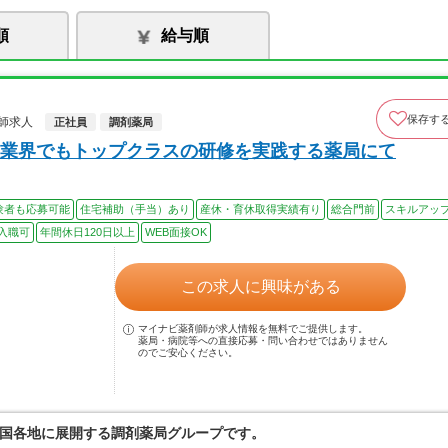
順
給与順
保存す
師求人
正社員
調剤薬局
業界でもトップクラスの研修を実践する薬局にて
験者も応募可能
住宅補助（手当）あり
産休・育休取得実績有り
総合門前
スキルアッ
入職可
年間休日120日以上
WEB面接OK
この求人に興味がある
マイナビ薬剤師が求人情報を無料でご提供します。
薬局・病院等への直接応募・問い合わせではありません
のでご安心ください。
国各地に展開する調剤薬局グループです。