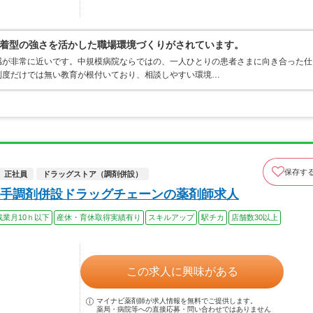
着型の強さを活かした職場環境づくりがされています。
感が非常に近いです。中規模病院ならではの、一人ひとりの患者さまに向き合った仕
制度だけでは無い教育が根付いており、相談しやすい環境…
保存す
正社員
ドラッグストア（調剤併設）
手調剤併設ドラッグチェーンの薬剤師求人
残業月10ｈ以下
産休・育休取得実績有り
スキルアップ
駅チカ
店舗数30以上
この求人に興味がある
マイナビ薬剤師が求人情報を無料でご提供します。
薬局・病院等への直接応募・問い合わせではありません