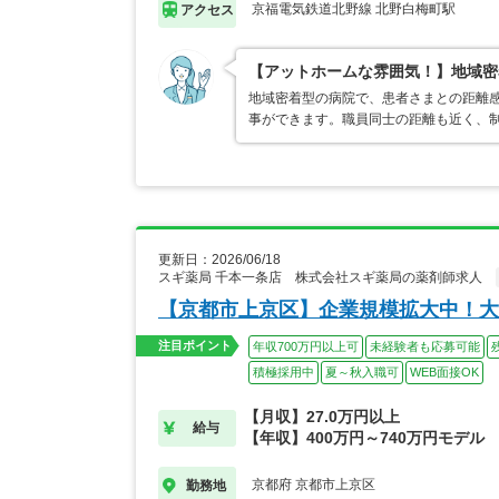
京福電気鉄道北野線 北野白梅町駅
アクセス
【アットホームな雰囲気！】地域密
地域密着型の病院で、患者さまとの距離
事ができます。職員同士の距離も近く、
更新日：2026/06/18
スギ薬局 千本一条店 株式会社スギ薬局の薬剤師求人
【京都市上京区】企業規模拡大中！大
注目ポイント
年収700万円以上可
未経験者も応募可能
積極採用中
夏～秋入職可
WEB面接OK
【月収】27.0万円以上
給与
【年収】400万円～740万円モデル
京都府 京都市上京区
勤務地