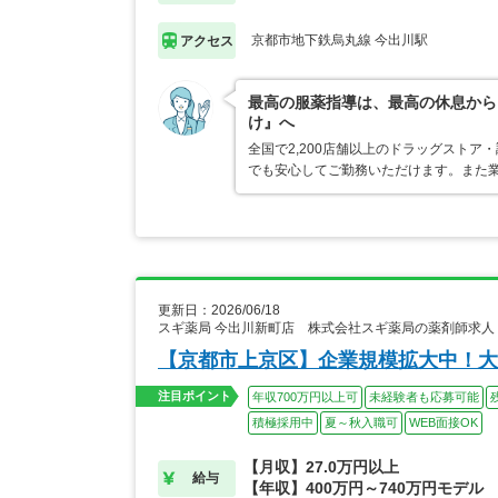
京都市地下鉄烏丸線 今出川駅
アクセス
最高の服薬指導は、最高の休息から
け』へ
全国で2,200店舗以上のドラッグスト
でも安心してご勤務いただけます。また業
更新日：2026/06/18
スギ薬局 今出川新町店 株式会社スギ薬局の薬剤師求人
【京都市上京区】企業規模拡大中！大
注目ポイント
年収700万円以上可
未経験者も応募可能
積極採用中
夏～秋入職可
WEB面接OK
【月収】27.0万円以上
給与
【年収】400万円～740万円モデル