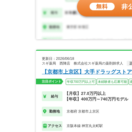
更新日：2026/06/18
スギ薬局 西陣店 株式会社スギ薬局の薬剤師求人
【京都市上京区】大手ドラッグストア
注目ポイント
年収700万円以上可
未経験者も応募可能
【月収】27.0万円以上
給与
【年収】400万円～740万円モデル
京都府 京都市上京区
勤務地
京阪本線 神宮丸太町駅
アクセス