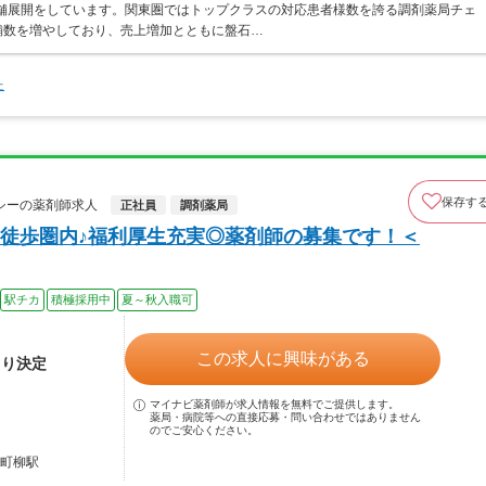
店舗展開をしています。関東圏ではトップクラスの対応患者様数を誇る調剤薬局チェ
店舗数を増やしており、売上増加とともに盤石…
た
保存す
シーの薬剤師求人
正社員
調剤薬局
徒歩圏内♪福利厚生充実◎薬剤師の募集です！＜
駅チカ
積極採用中
夏～秋入職可
この求人に興味がある
より決定
マイナビ薬剤師が求人情報を無料でご提供します。
薬局・病院等への直接応募・問い合わせではありません
のでご安心ください。
出町柳駅