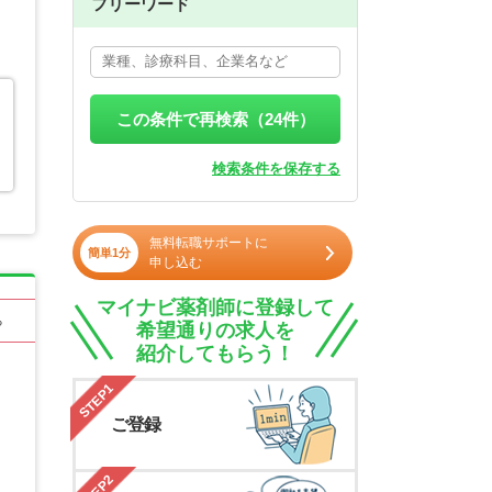
フリーワード
この条件で再検索（
24
件）
検索条件を保存する
無料転職サポートに
簡単1分
申し込む
マイナビ薬剤師に登録して
る
希望通りの求人を
紹介してもらう！
STEP1
ご登録
STEP2