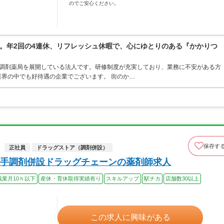
のでご安心ください。
。年2回の4連休、リフレッシュ休暇で、心にゆとりのある『かかりつ
ア・調剤薬局を展開している法人です。研修制度が充実しており、業務に不安がある方
界の中でも好待遇の企業でございます。 街のか…
保存す
正社員
ドラッグストア（調剤併設）
手調剤併設ドラッグチェーンの薬剤師求人
残業月10ｈ以下
産休・育休取得実績有り
スキルアップ
駅チカ
店舗数30以上
この求人に興味がある