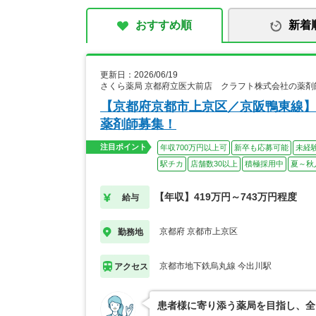
おすすめ順
新着
更新日：2026/06/19
さくら薬局 京都府立医大前店 クラフト株式会社の薬剤
【京都府京都市上京区／京阪鴨東線】
薬剤師募集！
注目ポイント
年収700万円以上可
新卒も応募可能
未経
駅チカ
店舗数30以上
積極採用中
夏～秋
【年収】419万円～743万円程度
給与
京都府 京都市上京区
勤務地
京都市地下鉄烏丸線 今出川駅
アクセス
患者様に寄り添う薬局を目指し、全