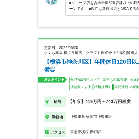
■グループ店を含め全国820店舗以上の
ーンです。 ■現在も新規出店とM&Aで
更新日：2026/06/20
さくら薬局 横浜反町店 クラフト株式会社の薬剤師求人
【横浜市神奈川区】年間休日120日
備◎
注目ポイント
年収700万円以上可
新卒も応募可能
未経
店舗数30以上
積極採用中
年間休日120日
【年収】419万円～743万円程度
給与
神奈川県 横浜市神奈川区
勤務地
東急東横線 反町駅
アクセス