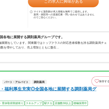
この求人に興味がある
マイナビ薬剤師が求人情報を無料でご提供します。
薬局・病院等への直接応募・問い合わせではありません
のでご安心ください。
国各地に展開する調剤薬局グループです。
店舗展開をしています。関東圏ではトップクラスの対応患者様数を誇る調剤薬局チェ
店舗数を増やしており、売上増加とともに盤石…
保存す
パート・アルバイト
調剤薬局
・福利厚生充実◎全国各地に展開する調剤薬局グ
・育休取得実績有り
スキルアップ
駅チカ
店舗数30以上
積極採用中