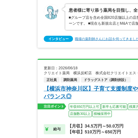
患者様に寄り添う薬局を目指し、全
■グループ店を含め全国820店舗以上の
ーンです。 ■現在も新規出店とM&Aで
インタビュー
職場の薬剤師さんにお話を伺ってきまし
更新日：2026/06/18
クリエイト薬局 横浜反町店 株式会社クリエイトエス
正社員
調剤薬局
ドラッグストア（調剤併設）
【横浜市神奈川区】子育て支援制度や
バランス◎
注目ポイント
年収650万円以上可
新卒も応募可能
残業
店舗数30以上
積極採用中
【月収】34.5万円～50.0万円
給与
【年収】510万円～650万円