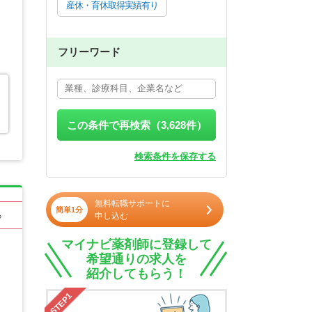
産休・育休取得実績有り
フリーワード
この条件で再検索（
3,628
件）
検索条件を保存する
無料転職サポートに
簡単1分
申し込む
る
マイナビ薬剤師に登録して
希望通りの求人を
紹介してもらう！
STEP1