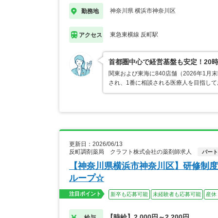
神奈川県 横浜市神奈川区
勤務地
東急東横線 反町駅
アクセス
首都圏中心で経営基盤も安定！20
関東および東海に840店舗（2026年
され、1番に相談される医療人を目指し
更新日：2026/06/13
反町調剤薬局 クラフト株式会社の薬剤師求人
パート
【神奈川県横浜市神奈川区】研修制度
ループ☆
注目ポイント
新卒も応募可能
未経験者も応募可能
産休
【時給】2,000円～2,200円
給与