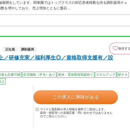
店舗展開をしています。関東圏ではトップクラスの対応患者様数を誇る調剤薬局チェ
店舗数を増やしており、売上増加とともに盤石…
保存す
正社員
調剤薬局
以上／研修充実／福利厚生◎／資格取得支援有／設
験者も応募可能
住宅補助（手当）あり
産休・育休取得実績有り
スキルアップ
駅チカ
以上
この求人に興味がある
マイナビ薬剤師が求人情報を無料でご提供します。
薬局・病院等への直接応募・問い合わせではありません
のでご安心ください。