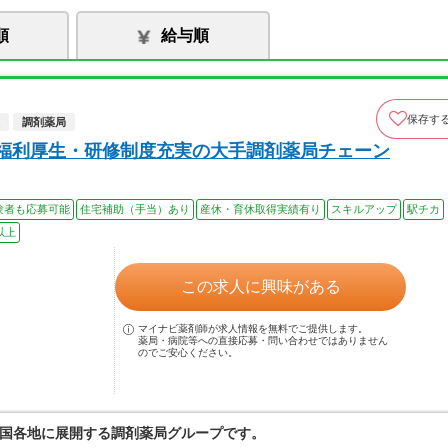
順
給与順
保存す
調剤薬局
☆福利厚生・研修制度充実の大手調剤薬局チェーン
験者も応募可能
住宅補助（手当）あり
産休・育休取得実績有り
スキルアップ
駅チカ
以上
この求人に興味がある
マイナビ薬剤師が求人情報を無料でご提供します。
薬局・病院等への直接応募・問い合わせではありません
のでご安心ください。
国各地に展開する調剤薬局グループです。