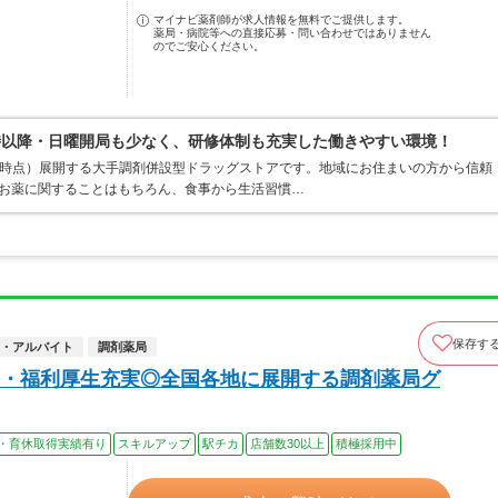
マイナビ薬剤師が求人情報を無料でご提供します。
薬局・病院等への直接応募・問い合わせではありません
のでご安心ください。
時以降・日曜開局も少なく、研修体制も充実した働きやすい環境！
1月末時点）展開する大手調剤併設型ドラッグストアです。地域にお住まいの方から信頼
てお薬に関することはもちろん、食事から生活習慣…
保存す
・アルバイト
調剤薬局
・福利厚生充実◎全国各地に展開する調剤薬局グ
・育休取得実績有り
スキルアップ
駅チカ
店舗数30以上
積極採用中