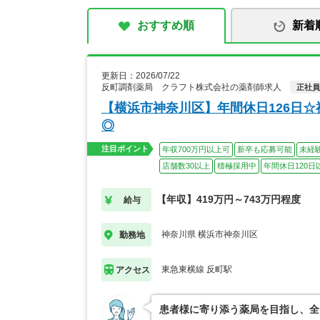
おすすめ順
新着
更新日：2026/07/22
反町調剤薬局 クラフト株式会社の薬剤師求人
正社員
【横浜市神奈川区】年間休日126日
◎
注目ポイント
年収700万円以上可
新卒も応募可能
未経
店舗数30以上
積極採用中
年間休日120日
【年収】419万円～743万円程度
給与
神奈川県 横浜市神奈川区
勤務地
東急東横線 反町駅
アクセス
患者様に寄り添う薬局を目指し、全