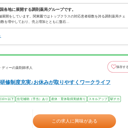
国各地に展開する調剤薬局グループです。
店舗展開をしています。関東圏ではトップクラスの対応患者様数を誇る調剤薬局チェ
店舗数を増やしており、売上増加とともに盤石…
た
保存す
・ディーの薬剤師求人
研修制度充実♪お休みが取りやすくワークライフ
月10ｈ以下
住宅補助（手当）あり
産休・育休取得実績有り
スキルアップ
駅チカ
この求人に興味がある