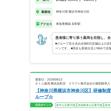
神奈川県 横浜市神奈川区
勤務地
東急東横線 反町駅
アクセス
患者様に寄り添う薬局を目指し、全
■グループ店を含め全国820店舗以上の
ーンです。 ■現在も新規出店とM&Aで
更新日：2026/06/13
さくら薬局 横浜反町店 クラフト株式会社の薬剤師求人
【神奈川県横浜市神奈川区】研修制度
ループ☆
注目ポイント
新卒も応募可能
未経験者も応募可能
産休