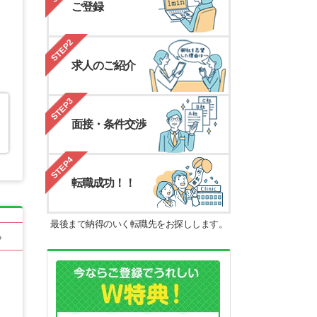
ご登録
STEP2
求人のご紹介
STEP3
面接・条件交渉
STEP4
転職成功！！
最後まで納得のいく転職先をお探しします。
る