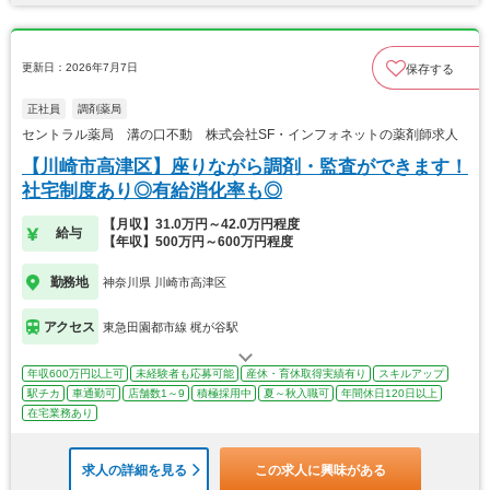
更新日：2026年7月7日
保存する
正社員
調剤薬局
セントラル薬局 溝の口不動 株式会社SF・インフォネットの薬剤師求人
【川崎市高津区】座りながら調剤・監査ができます！
社宅制度あり◎有給消化率も◎
【月収】31.0万円～42.0万円程度
給与
【年収】500万円～600万円程度
勤務地
神奈川県 川崎市高津区
アクセス
東急田園都市線 梶が谷駅
年収600万円以上可
未経験者も応募可能
産休・育休取得実績有り
スキルアップ
駅チカ
車通勤可
店舗数1～9
積極採用中
夏～秋入職可
年間休日120日以上
在宅業務あり
求人の詳細を見る
この求人に興味がある