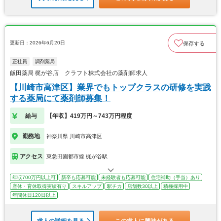
更新日：2026年6月20日
保存する
正社員
調剤薬局
飯田薬局 梶が谷店 クラフト株式会社の薬剤師求人
【川崎市高津区】業界でもトップクラスの研修を実践
する薬局にて薬剤師募集！
給与
【年収】419万円～743万円程度
勤務地
神奈川県 川崎市高津区
アクセス
東急田園都市線 梶が谷駅
年収700万円以上可
新卒も応募可能
未経験者も応募可能
住宅補助（手当）あり
産休・育休取得実績有り
スキルアップ
駅チカ
店舗数30以上
積極採用中
年間休日120日以上