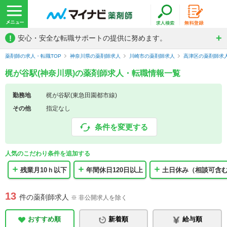
!
安心・安全な転職サポートの提供に努めます。
薬剤師の求人・転職TOP
神奈川県の薬剤師求人
川崎市の薬剤師求人
高津区の薬剤師求
梶が谷駅(神奈川県)の薬剤師求人・転職情報一覧
勤務地
梶が谷駅(東急田園都市線)
その他
指定なし
条件を変更する
人気のこだわり条件を追加する
残業月10ｈ以下
年間休日120日以上
土日休み（相談可含
13
件の薬剤師求人
※ 非公開求人を除く
おすすめ順
新着順
給与順