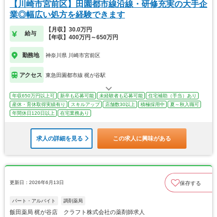
【川崎市宮前区】田園都市線沿線・研修充実の大手企
業◎幅広い処方を経験できます
【月収】30.0万円
給与
【年収】400万円～650万円
勤務地
神奈川県 川崎市宮前区
アクセス
東急田園都市線 梶が谷駅
年収650万円以上可
新卒も応募可能
未経験者も応募可能
住宅補助（手当）あり
産休・育休取得実績有り
スキルアップ
店舗数30以上
積極採用中
夏～秋入職可
年間休日120日以上
在宅業務あり
求人の詳細を見る
この求人に興味がある
更新日：2026年6月13日
保存する
パート・アルバイト
調剤薬局
飯田薬局 梶が谷店 クラフト株式会社の薬剤師求人