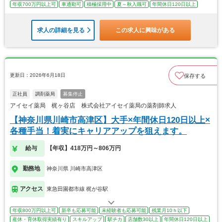
年収700万円以上可
車通勤可
積極採用中
夏～秋入職可
年間休日120日以上
求人の詳細を見る
この求人に興味がある
更新日：2026年6月18日
保存する
正社員
調剤薬局
募集停止
アイセイ薬局 梶ヶ谷店 株式会社アイセイ薬局の薬剤師求人
【神奈川県川崎市高津区】大手×年間休日120日以上×
各種手当！着実にキャリアアップを狙えます。
給与
【年収】418万円～806万円
勤務地
神奈川県 川崎市高津区
アクセス
東急田園都市線 梶が谷駅
年収800万円以上可
新卒も応募可能
未経験者も応募可能
残業月10ｈ以下
産休・育休取得実績有り
スキルアップ
駅チカ
店舗数30以上
年間休日120日以上