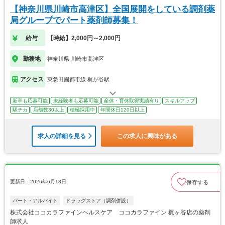
【神奈川県川崎市高津区】全国展開をしている調剤薬
局グループでパート薬剤師募集！
給与
【時給】2,000円～2,000円
勤務地
神奈川県 川崎市高津区
アクセス
東急田園都市線 梶が谷駅
新卒も応募可能
未経験者も応募可能
産休・育休取得実績有り
スキルアップ
駅チカ
店舗数30以上
積極採用中
年間休日120日以上
求人の詳細を見る
この求人に興味がある
更新日：2026年6月18日
保存する
パート・アルバイト
ドラッグストア（調剤併設）
株式会社ココカラファインヘルスケア ココカラファイン 梶ヶ谷店の薬剤
師求人