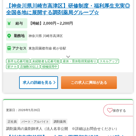
【神奈川県川崎市高津区】研修制度・福利厚生充実◎
全国各地に展開する調剤薬局グループ☆
給与
【時給】2,000円～2,200円
勤務地
神奈川県 川崎市高津区
アクセス
東急田園都市線 梶が谷駅
新卒も応募可能
未経験者も応募可能
産休・育休取得実績有り
スキルアップ
駅チカ
店舗数30以上
積極採用中
求人の詳細を見る
この求人に興味がある
更新日：2026年5月26日
保存する
正社員
パート・アルバイト
調剤薬局
調剤薬局の薬剤師求人（法人名非公開 ※詳細はお問合せください）