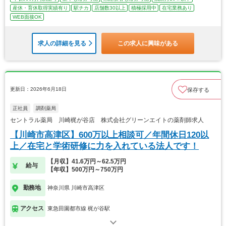
産休・育休取得実績有り
駅チカ
店舗数30以上
積極採用中
在宅業務あり
WEB面接OK
求人の詳細を見る
この求人に興味がある
更新日：2026年6月18日
保存する
正社員
調剤薬局
セントラル薬局 川崎梶が谷店 株式会社グリーンエイトの薬剤師求人
【川崎市高津区】600万以上相談可／年間休日120以
上／在宅と学術研修に力を入れている法人です！
【月収】41.6万円～62.5万円
給与
【年収】500万円～750万円
勤務地
神奈川県 川崎市高津区
アクセス
東急田園都市線 梶が谷駅