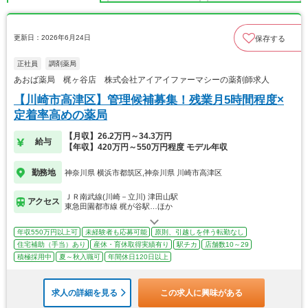
更新日：2026年6月24日
保存する
正社員
調剤薬局
あおば薬局 梶ヶ谷店 株式会社アイアイファーマシーの薬剤師求人
【川崎市高津区】管理候補募集！残業月5時間程度×
定着率高めの薬局
【月収】26.2万円～34.3万円
給与
【年収】420万円～550万円程度 モデル年収
勤務地
神奈川県 横浜市都筑区,神奈川県 川崎市高津区
ＪＲ南武線(川崎－立川) 津田山駅
アクセス
東急田園都市線 梶が谷駅…ほか
年収550万円以上可
未経験者も応募可能
原則、引越しを伴う転勤なし
住宅補助（手当）あり
産休・育休取得実績有り
駅チカ
店舗数10～29
積極採用中
夏～秋入職可
年間休日120日以上
求人の詳細を見る
この求人に興味がある