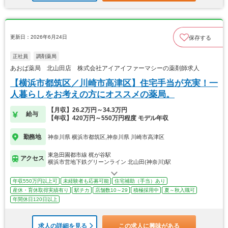
更新日：2026年6月24日
保存する
正社員
調剤薬局
あおば薬局 北山田店 株式会社アイアイファーマシーの薬剤師求人
【横浜市都筑区／川崎市高津区】住宅手当が充実！一
人暮らしをお考えの方にオススメの薬局。
【月収】26.2万円～34.3万円
給与
【年収】420万円～550万円程度 モデル年収
勤務地
神奈川県 横浜市都筑区,神奈川県 川崎市高津区
東急田園都市線 梶が谷駅
アクセス
横浜市営地下鉄グリーンライン 北山田(神奈川)駅
年収550万円以上可
未経験者も応募可能
住宅補助（手当）あり
産休・育休取得実績有り
駅チカ
店舗数10～29
積極採用中
夏～秋入職可
年間休日120日以上
求人の詳細を見る
この求人に興味がある