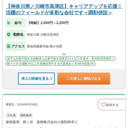
【神奈川県／川崎市高津区】キャリアアップを応援！
活躍のフィールドが多彩な会社です＜調剤併設＞
給与
【時給】2,000円～2,200円
勤務地
神奈川県 川崎市高津区
アクセス
東急田園都市線 梶が谷駅
新卒も応募可能
未経験者も応募可能
残業月10ｈ以下
産休・育休取得実績有り
駅チカ
店舗数30以上
積極採用中
在宅業務あり
WEB面接OK
求人の詳細を見る
この求人に興味がある
更新日：2026年6月18日
保存する
正社員
調剤薬局
薬樹薬局 梶ヶ谷 薬樹株式会社の薬剤師求人