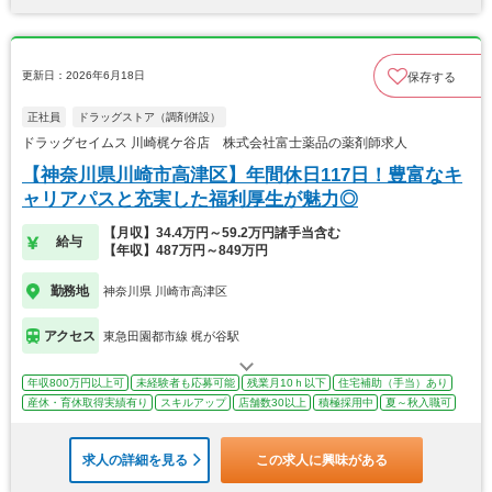
更新日：2026年6月18日
保存する
正社員
ドラッグストア（調剤併設）
ドラッグセイムス 川崎梶ケ谷店 株式会社富士薬品の薬剤師求人
【神奈川県川崎市高津区】年間休日117日！豊富なキ
ャリアパスと充実した福利厚生が魅力◎
【月収】34.4万円～59.2万円諸手当含む
給与
【年収】487万円～849万円
勤務地
神奈川県 川崎市高津区
アクセス
東急田園都市線 梶が谷駅
年収800万円以上可
未経験者も応募可能
残業月10ｈ以下
住宅補助（手当）あり
産休・育休取得実績有り
スキルアップ
店舗数30以上
積極採用中
夏～秋入職可
求人の詳細を見る
この求人に興味がある