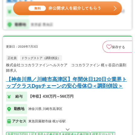
更新日：2026年7月3日
保存する
正社員
ドラッグストア（調剤併設）
株式会社ココカラファインヘルスケア ココカラファイン 梶ヶ谷店の薬剤
師求人
【神奈川県／川崎市高津区】年間休日120日☆業界ト
ップクラスDgsチェーンの安心母体◎＜調剤併設＞
給与
【年収】430万円～560万円
勤務地
神奈川県 川崎市高津区
アクセス
東急田園都市線 梶が谷駅
年収550万円以上可
新卒も応募可能
未経験者も応募可能
残業月10ｈ以下