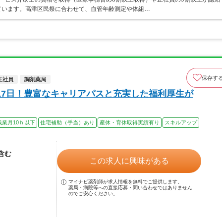
ています。高津区民祭に合わせて、血管年齢測定や体組…
保存す
正社員
調剤薬局
17日！豊富なキャリアパスと充実した福利厚生が
残業月10ｈ以下
住宅補助（手当）あり
産休・育休取得実績有り
スキルアップ
当含む
この求人に興味がある
マイナビ薬剤師が求人情報を無料でご提供します。
薬局・病院等への直接応募・問い合わせではありません
のでご安心ください。