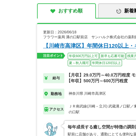
おすすめ順
新着
更新日：2026/06/18
フラワー薬局 溝の口駅前店 サンハルク株式会社の薬剤
【川崎市高津区】年間休日120以上
注目ポイント
年収600万円以上可
新卒も応募可能
残業
夏～秋入職可
年間休日120日以上
【月収】29.0万円～40.0万円程度 
給与
【年収】500万円～600万円程度
神奈川県 川崎市高津区
勤務地
ＪＲ南武線(川崎－立川) 武蔵溝ノ口駅／
アクセス
の口駅
毎年成長する癒し空間が特徴の調剤
駅前に店舗があり、通勤にとても便利な