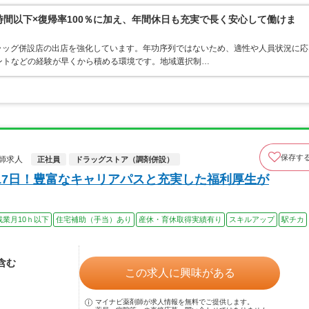
0時間以下×復帰率100％に加え、年間休日も充実で長く安心して働けま
ラッグ併設店の出店を強化しています。年功序列ではないため、適性や人員状況に応
ントなどの経験が早くから積める環境です。地域選択制…
保存す
師求人
正社員
ドラッグストア（調剤併設）
17日！豊富なキャリアパスと充実した福利厚生が
残業月10ｈ以下
住宅補助（手当）あり
産休・育休取得実績有り
スキルアップ
駅チカ
当含む
この求人に興味がある
マイナビ薬剤師が求人情報を無料でご提供します。