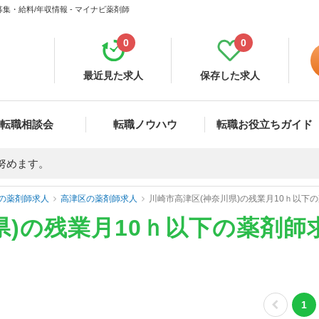
集・給料/年収情報 - マイナビ薬剤師
0
0
最近見た求人
保存した求人
転職相談会
転職ノウハウ
転職お役立ちガイド
努めます。
の薬剤師求人
高津区の薬剤師求人
川崎市高津区(神奈川県)の残業月10ｈ以下
県)の残業月10ｈ以下の薬剤
1