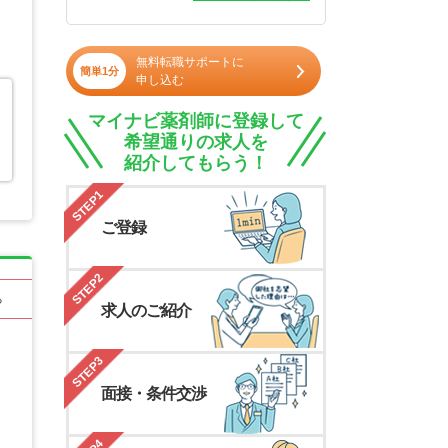
無料転職サポートに
簡単1分
申し込む
マイナビ薬剤師に登録して
希望通りの求人を
紹介してもらう！
STEP1
ご登録
STEP2
る
求人のご紹介
STEP3
面接・条件交渉