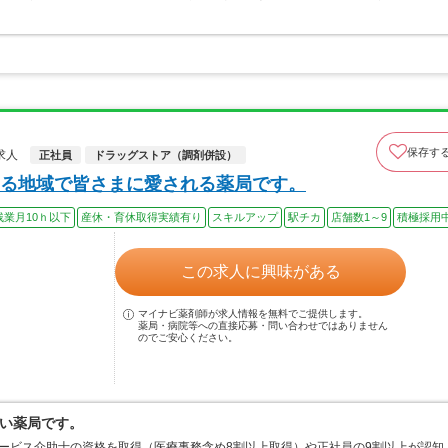
保存す
求人
正社員
ドラッグストア（調剤併設）
る地域で皆さまに愛される薬局です。
残業月10ｈ以下
産休・育休取得実績有り
スキルアップ
駅チカ
店舗数1～9
積極採用
この求人に興味がある
マイナビ薬剤師が求人情報を無料でご提供します。
薬局・病院等への直接応募・問い合わせではありません
のでご安心ください。
い薬局です。
ービス介助士の資格を取得（医療事務含め8割以上取得）や正社員の9割以上が認知