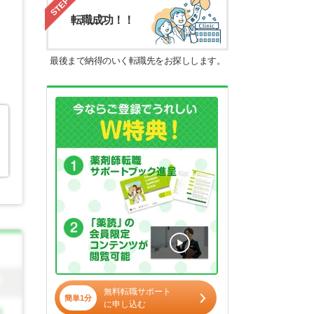
STEP4
転職成功！！
最後まで納得のいく転職先をお探しします。
無料転職サポート
簡単1分
に申し込む