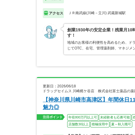
ＪＲ南武線(川崎－立川) 武蔵新城駅
アクセス
創業1930年の安定企業！残業月1
す！
地域のお客様の利便性を高めるため、ド
じてOTC、在宅、管理薬剤師、マネジメ
更新日：2026/06/18
ドラッグセイムス 川崎梶ケ谷店 株式会社富士薬品の薬
【神奈川県川崎市高津区】年間休日1
魅力◎
注目ポイント
年収800万円以上可
未経験者も応募可能
店舗数30以上
積極採用中
夏～秋入職可