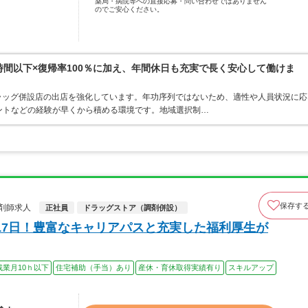
薬局・病院等への直接応募・問い合わせではありません
のでご安心ください。
0時間以下×復帰率100％に加え、年間休日も充実で長く安心して働けま
ラッグ併設店の出店を強化しています。年功序列ではないため、適性や人員状況に応
ントなどの経験が早くから積める環境です。地域選択制…
保存す
剤師求人
正社員
ドラッグストア（調剤併設）
17日！豊富なキャリアパスと充実した福利厚生が
残業月10ｈ以下
住宅補助（手当）あり
産休・育休取得実績有り
スキルアップ