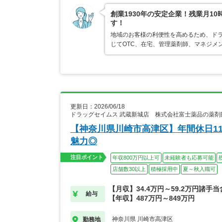
創業1930年の安定企業！残業月1
す！
地域のお客様の利便性を高めるため、ド
じてOTC、在宅、管理薬剤師、マネジメ
更新日：2026/06/18
ドラッグセイムス 武蔵新城店 株式会社富士薬品の薬剤
【神奈川県川崎市高津区】年間休日1
魅力◎
注目ポイント
年収800万円以上可
未経験者も応募可能
店舗数30以上
積極採用中
夏～秋入職可
【月収】34.4万円～59.2万円諸手
給与
【年収】487万円～849万円
神奈川県 川崎市高津区
勤務地