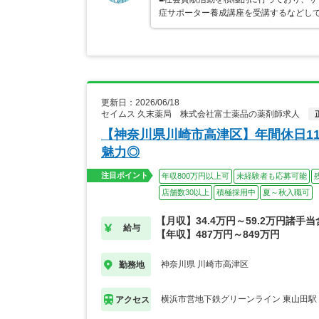
症サポーター養成講座を受講するなどし
更新日：2026/06/18
セイムス 久末薬局 株式会社富士薬品の薬剤師求人
【神奈川県川崎市高津区】年間休日1
魅力◎
注目ポイント
年収800万円以上可
未経験者も応募可能
店舗数30以上
積極採用中
夏～秋入職可
【月収】34.4万円～59.2万円諸手
給与
【年収】487万円～849万円
神奈川県 川崎市高津区
勤務地
横浜市営地下鉄グリーンライン 東山田駅
アクセス