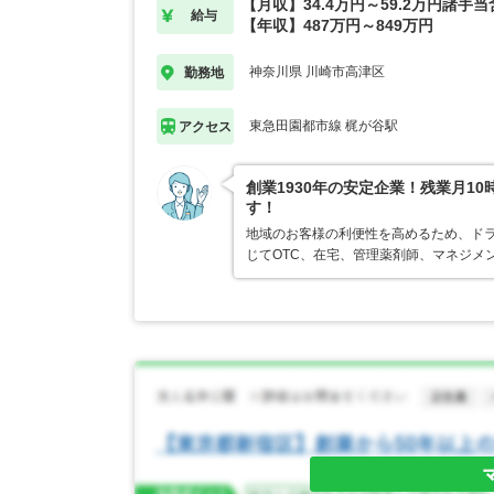
【月収】34.4万円～59.2万円諸手
給与
【年収】487万円～849万円
神奈川県 川崎市高津区
勤務地
東急田園都市線 梶が谷駅
アクセス
創業1930年の安定企業！残業月1
す！
地域のお客様の利便性を高めるため、ド
じてOTC、在宅、管理薬剤師、マネジメ