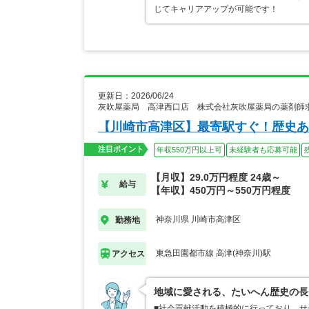
じてキャリアアップが可能です！
更新日：2026/06/24
灰吹屋薬局 高津西口店 株式会社灰吹屋薬局の薬剤師
【川崎市高津区】最寄駅すぐ！歴史あ
注目ポイント
年収550万円以上可
未経験者も応募可能
【月収】29.0万円程度 24歳～
給与
【年収】450万円～550万円程度
神奈川県 川崎市高津区
勤務地
東急田園都市線 高津(神奈川)駅
アクセス
地域に愛される、たいへん歴史の長
■社会貢献活動を積極的に行っており、サ