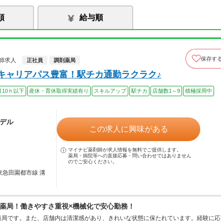
順
給与順
保存す
師求人
正社員
調剤薬局
・キャリアパス豊富！駅チカ通勤ラクラク♪
月10ｈ以下
産休・育休取得実績有り
スキルアップ
駅チカ
店舗数1～9
積極採用中
モデル
この求人に興味がある
マイナビ薬剤師が求人情報を無料でご提供します。
薬局・病院等への直接応募・問い合わせではありません
のでご安心ください。
東急田園都市線 溝
薬局！働きやすさ重視×機械化で安心勤務！
薬局です。また、店舗内は清潔感があり、きれいな状態に保たれています。経験に応