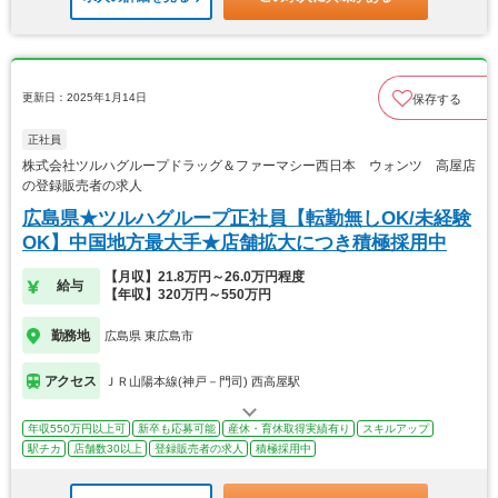
更新日：2025年1月14日
保存する
正社員
株式会社ツルハグループドラッグ＆ファーマシー西日本 ウォンツ 高屋店
の登録販売者の求人
広島県★ツルハグループ正社員【転勤無しOK/未経験
OK】中国地方最大手★店舗拡大につき積極採用中
【月収】21.8万円～26.0万円程度
給与
【年収】320万円～550万円
勤務地
広島県 東広島市
アクセス
ＪＲ山陽本線(神戸－門司) 西高屋駅
年収550万円以上可
新卒も応募可能
産休・育休取得実績有り
スキルアップ
駅チカ
店舗数30以上
登録販売者の求人
積極採用中