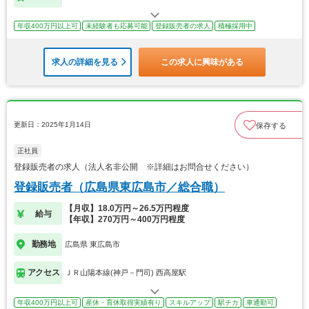
年収400万円以上可
未経験者も応募可能
登録販売者の求人
積極採用中
求人の詳細を見る
この求人に興味がある
更新日：2025年1月14日
保存する
正社員
登録販売者の求人（法人名非公開 ※詳細はお問合せください）
登録販売者（広島県東広島市／総合職）
【月収】18.0万円～26.5万円程度
給与
【年収】270万円～400万円程度
勤務地
広島県 東広島市
アクセス
ＪＲ山陽本線(神戸－門司) 西高屋駅
年収400万円以上可
産休・育休取得実績有り
スキルアップ
駅チカ
車通勤可