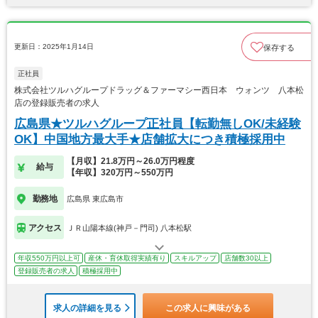
更新日：2025年1月14日
保存する
正社員
株式会社ツルハグループドラッグ＆ファーマシー西日本 ウォンツ 八本松
店の登録販売者の求人
広島県★ツルハグループ正社員【転勤無しOK/未経験
OK】中国地方最大手★店舗拡大につき積極採用中
【月収】21.8万円～26.0万円程度
給与
【年収】320万円～550万円
勤務地
広島県 東広島市
アクセス
ＪＲ山陽本線(神戸－門司) 八本松駅
年収550万円以上可
産休・育休取得実績有り
スキルアップ
店舗数30以上
登録販売者の求人
積極採用中
求人の詳細を見る
この求人に興味がある