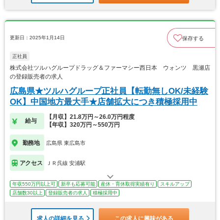
更新日：2025年1月14日
保存する
正社員
株式会社ツルハグループドラッグ＆ファーマシー西日本 ウォンツ 黒瀬店
の登録販売者の求人
広島県★ツルハグループ正社員【転勤無しOK/未経験
OK】中国地方最大手★店舗拡大につき積極採用中
【月収】21.8万円～26.0万円程度
給与
【年収】320万円～550万円
勤務地
広島県 東広島市
アクセス
ＪＲ呉線 安浦駅
年収550万円以上可
新卒も応募可能
産休・育休取得実績有り
スキルアップ
店舗数30以上
登録販売者の求人
積極採用中
求人の詳細を見る
この求人に興味がある