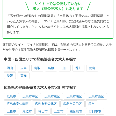
サイト上では公開していない
求人（非公開求人）もあります
「高年収かつ転勤なしの調剤薬局」「土日休み＋平日休みの調剤薬局」と
いった人気求人の場合、「マイナビ薬剤師」に登録済みの方に優先的にご
紹介してしまうこともあるためサイトには求人情報が掲載されないことも
あります。
薬剤師のサイト「マイナビ薬剤師」では、希望通りの求人を無料でご紹介。大手
だから安心！厚生労働大臣認可の転職支援サービスです。
中国・四国エリアで登録販売者の求人を探す
岡山
広島
鳥取
島根
山口
香川
徳島
愛媛
高知
広島県の登録販売者の求人を市区町村で探す
広島市
広島市中区
広島市東区
広島市南区
広島市西区
広島市安佐南区
広島市安佐北区
広島市佐伯区
呉市
三原市
尾道市
福山市
三次市
東広島市
廿日市市