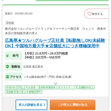
更新日：2025年1月14日
保存する
正社員
株式会社ツルハグループドラッグ＆ファーマシー西日本 ウォンツ 西条中
央店の登録販売者の求人
広島県★ツルハグループ正社員【転勤無しOK/未経験
OK】中国地方最大手★店舗拡大につき積極採用中
【月収】21.8万円～26.0万円程度
給与
【年収】320万円～550万円
勤務地
広島県 東広島市
アクセス
ＪＲ山陽本線(神戸－門司) 西条(広島)駅
年収550万円以上可
産休・育休取得実績有り
スキルアップ
店舗数30以上
登録販売者の求人
積極採用中
求人の詳細を見る
この求人に興味がある