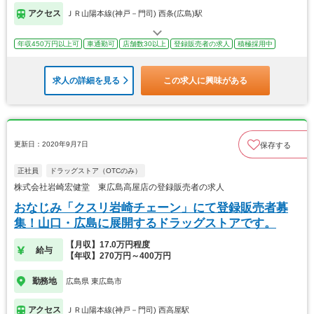
アクセス
ＪＲ山陽本線(神戸－門司) 西条(広島)駅
年収450万円以上可
車通勤可
店舗数30以上
登録販売者の求人
積極採用中
求人の詳細を見る
この求人に興味がある
更新日：2020年9月7日
保存する
正社員
ドラッグストア（OTCのみ）
株式会社岩崎宏健堂 東広島高屋店の登録販売者の求人
おなじみ「クスリ岩崎チェーン」にて登録販売者募
集！山口・広島に展開するドラッグストアです。
【月収】17.0万円程度
給与
【年収】270万円～400万円
勤務地
広島県 東広島市
アクセス
ＪＲ山陽本線(神戸－門司) 西高屋駅