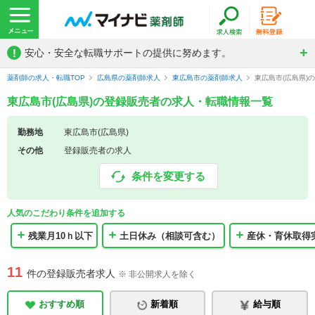
!
安心・安全な転職サポートの提供に努めます。
薬剤師の求人・転職TOP
広島県の薬剤師求人
東広島市の薬剤師求人
東広島市(広島県)
東広島市(広島県)の登録販売者の求人・転職情報一覧
勤務地
東広島市(広島県)
その他
登録販売者の求人
条件を変更する
人気のこだわり条件を追加する
残業月10ｈ以下
土日休み（相談可含む）
産休・育休取得
11
件の登録販売者求人
※ 非公開求人を除く
おすすめ順
新着順
給与順