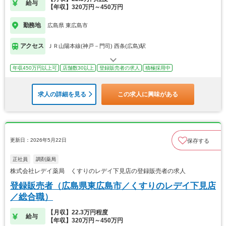
給与
【年収】320万円～450万円
勤務地
広島県 東広島市
アクセス
ＪＲ山陽本線(神戸－門司) 西条(広島)駅
年収450万円以上可
店舗数30以上
登録販売者の求人
積極採用中
求人の詳細を見る
この求人に興味がある
更新日：2026年5月22日
保存する
正社員
調剤薬局
株式会社レデイ薬局 くすりのレデイ下見店の登録販売者の求人
登録販売者（広島県東広島市／くすりのレデイ下見店
／総合職）
【月収】22.3万円程度
給与
【年収】320万円～450万円