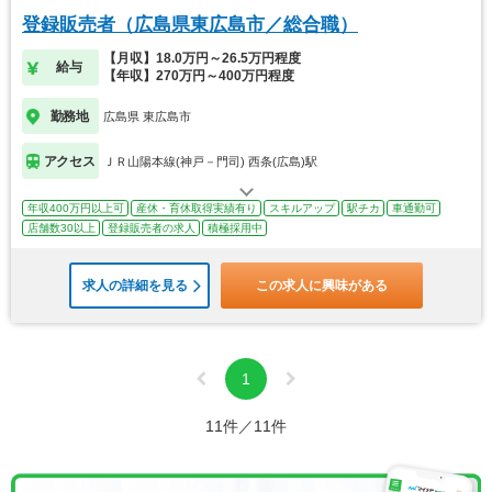
登録販売者（広島県東広島市／総合職）
【月収】18.0万円～26.5万円程度
給与
【年収】270万円～400万円程度
勤務地
広島県 東広島市
アクセス
ＪＲ山陽本線(神戸－門司) 西条(広島)駅
年収400万円以上可
産休・育休取得実績有り
スキルアップ
駅チカ
車通勤可
店舗数30以上
登録販売者の求人
積極採用中
求人の詳細を見る
この求人に興味がある
1
11件／11件