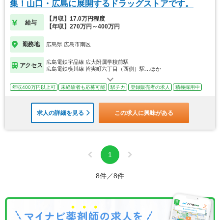
集！山口・広島に展開するドラッグストアです。
【月収】17.0万円程度
給与
【年収】270万円～400万円
勤務地
広島県 広島市南区
広島電鉄宇品線 広大附属学校前駅
アクセス
広島電鉄横川線 皆実町六丁目（西側）駅…ほか
年収400万円以上可
未経験者も応募可能
駅チカ
登録販売者の求人
積極採用中
求人の詳細を見る
この求人に興味がある
1
8件／8件