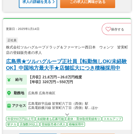
求人の詳細を見る
この求人に興味がある
更新日：2025年1月14日
保存する
正社員
株式会社ツルハグループドラッグ＆ファーマシー西日本 ウォンツ 皆実町
店の登録販売者の求人
広島県★ツルハグループ正社員【転勤無しOK/未経験
OK】中国地方最大手★店舗拡大につき積極採用中
【月収】21.8万円～26.0万円程度
給与
【年収】320万円～550万円
勤務地
広島県 広島市南区
広島電鉄宇品線 皆実町六丁目（西側）駅
アクセス
広島電鉄横川線 皆実町六丁目（西側）駅…ほか
年収550万円以上可
未経験者も応募可能
産休・育休取得実績有り
スキルアップ
駅チカ
店舗数30以上
登録販売者の求人
積極採用中