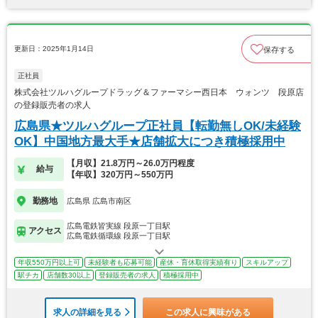
更新日：2025年1月14日
保存する
正社員
株式会社ツルハグループドラッグ＆ファーマシー西日本 ウォンツ 段原店
の登録販売者の求人
広島県★ツルハグループ正社員【転勤無しOK/未経験
OK】中国地方最大手★店舗拡大につき積極採用中
【月収】21.8万円～26.0万円程度
給与
【年収】320万円～550万円
勤務地
広島県 広島市南区
広島電鉄皆実線 段原一丁目駅
アクセス
広島電鉄循環線 段原一丁目駅
年収550万円以上可
未経験者も応募可能
産休・育休取得実績有り
スキルアップ
駅チカ
店舗数30以上
登録販売者の求人
積極採用中
求人の詳細を見る
この求人に興味がある