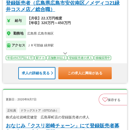
登録販売者（広島県広島市安佐南区／メディコ21緑
井コスメ店／総合職）
【月収】22.3万円程度
給与
【年収】320万円～450万円
勤務地
広島県 広島市南区
アクセス
ＪＲ可部線 緑井駅
年収450万円以上可
駅チカ
店舗数30以上
登録販売者の求人
積極採用中
求人の詳細を見る
この求人に興味がある
更新日：2020年9月7日
保存する
正社員
ドラッグストア（OTCのみ）
株式会社岩崎宏健堂 広島翠町店の登録販売者の求人
おなじみ「クスリ岩崎チェーン」にて登録販売者募