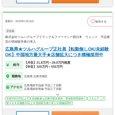
更新日：2025年1月14日
保存する
正社員
株式会社ツルハグループドラッグ＆ファーマシー西日本 ウォンツ 宇品東
店の登録販売者の求人
広島県★ツルハグループ正社員【転勤無しOK/未経験
OK】中国地方最大手★店舗拡大につき積極採用中
【月収】21.8万円～26.0万円程度
給与
【年収】320万円～550万円
勤務地
広島県 広島市南区
広島電鉄宇品線 宇品二丁目駅
アクセス
広島電鉄皆実線 宇品三丁目駅
年収550万円以上可
未経験者も応募可能
産休・育休取得実績有り
スキルアップ
駅チカ
店舗数30以上
登録販売者の求人
積極採用中