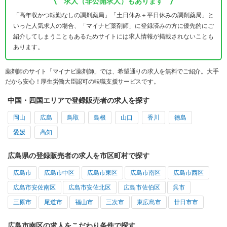
求人（非公開求人）もあります
「高年収かつ転勤なしの調剤薬局」「土日休み＋平日休みの調剤薬局」と
いった人気求人の場合、「マイナビ薬剤師」に登録済みの方に優先的にご
紹介してしまうこともあるためサイトには求人情報が掲載されないことも
あります。
薬剤師のサイト「マイナビ薬剤師」では、希望通りの求人を無料でご紹介。大手
だから安心！厚生労働大臣認可の転職支援サービスです。
中国・四国エリアで登録販売者の求人を探す
岡山
広島
鳥取
島根
山口
香川
徳島
愛媛
高知
広島県の登録販売者の求人を市区町村で探す
広島市
広島市中区
広島市東区
広島市南区
広島市西区
広島市安佐南区
広島市安佐北区
広島市佐伯区
呉市
三原市
尾道市
福山市
三次市
東広島市
廿日市市
広島市南区の求人をこだわり条件で探す