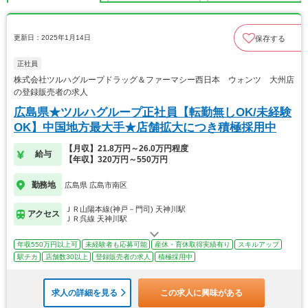
更新日：2025年1月14日
保存する
正社員
株式会社ツルハグループドラッグ＆ファーマシー西日本 ウォンツ 大州店
の登録販売者の求人
広島県★ツルハグループ正社員【転勤無しOK/未経験
OK】中国地方最大手★店舗拡大につき積極採用中
【月収】21.8万円～26.0万円程度
給与
【年収】320万円～550万円
勤務地
広島県 広島市南区
ＪＲ山陽本線(神戸－門司) 天神川駅
アクセス
ＪＲ呉線 天神川駅
年収550万円以上可
未経験者も応募可能
産休・育休取得実績有り
スキルアップ
駅チカ
店舗数30以上
登録販売者の求人
積極採用中
求人の詳細を見る
この求人に興味がある