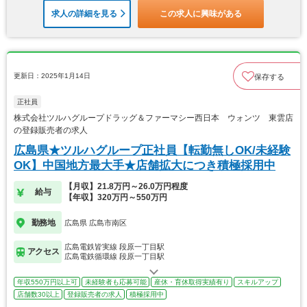
求人の詳細を見る
この求人に興味がある
更新日：2025年1月14日
保存する
正社員
株式会社ツルハグループドラッグ＆ファーマシー西日本 ウォンツ 東雲店
の登録販売者の求人
広島県★ツルハグループ正社員【転勤無しOK/未経験
OK】中国地方最大手★店舗拡大につき積極採用中
【月収】21.8万円～26.0万円程度
給与
【年収】320万円～550万円
勤務地
広島県 広島市南区
広島電鉄皆実線 段原一丁目駅
アクセス
広島電鉄循環線 段原一丁目駅
年収550万円以上可
未経験者も応募可能
産休・育休取得実績有り
スキルアップ
店舗数30以上
登録販売者の求人
積極採用中