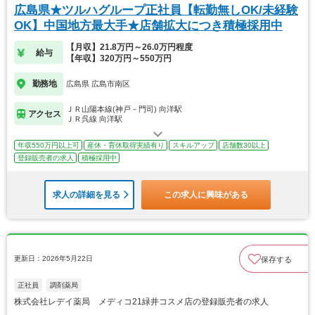
広島県★ツルハグループ正社員【転勤無しOK/未経験
OK】中国地方最大手★店舗拡大につき積極採用中
【月収】21.8万円～26.0万円程度
給与
【年収】320万円～550万円
勤務地
広島県 広島市南区
ＪＲ山陽本線(神戸－門司) 向洋駅
アクセス
ＪＲ呉線 向洋駅
年収550万円以上可
産休・育休取得実績有り
スキルアップ
店舗数30以上
登録販売者の求人
積極採用中
求人の詳細を見る
この求人に興味がある
更新日：2026年5月22日
保存する
正社員
調剤薬局
株式会社レデイ薬局 メディコ21緑井コスメ店の登録販売者の求人