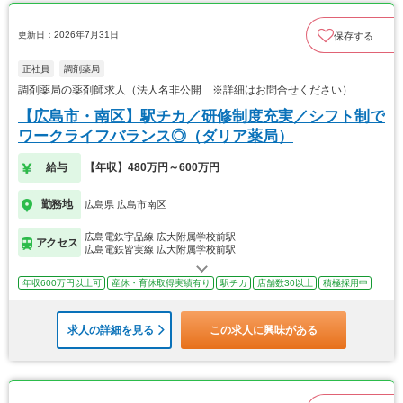
更新日：2026年7月31日
保存する
正社員
調剤薬局
調剤薬局の薬剤師求人（法人名非公開 ※詳細はお問合せください）
【広島市・南区】駅チカ／研修制度充実／シフト制で
ワークライフバランス◎（ダリア薬局）
給与
【年収】480万円～600万円
勤務地
広島県 広島市南区
広島電鉄宇品線 広大附属学校前駅
アクセス
広島電鉄皆実線 広大附属学校前駅
年収600万円以上可
産休・育休取得実績有り
駅チカ
店舗数30以上
積極採用中
求人の詳細を見る
この求人に興味がある