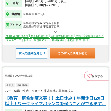
【年収】400万円～600万円以上
給与
【時給】1,800円～2,200円
勤務地
広島県 広島市南区
広島電鉄宇品線 宇品五丁目駅
アクセス
広島電鉄皆実線 宇品五丁目駅
年収600万円以上可
新卒も応募可能
未経験者も応募可能
産休・育休取得実績有り
スキルアップ
駅チカ
店舗数30以上
積極採用中
年間休日120日以上
求人の詳細を見る
この求人に興味がある
更新日：2026年6月18日
保存する
正社員
調剤薬局
ハート薬局中央店 クオール株式会社の薬剤師求人
【教育・研修制度充実！】土日休み！年間休日120日
以上！ワークライフバランスを保つことができます。