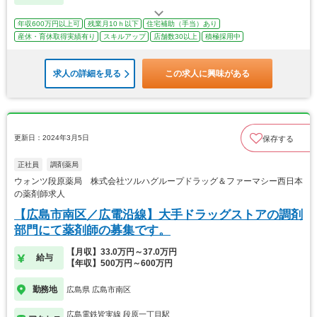
年収600万円以上可
残業月10ｈ以下
住宅補助（手当）あり
産休・育休取得実績有り
スキルアップ
店舗数30以上
積極採用中
求人の詳細を見る
この求人に興味がある
更新日：2024年3月5日
保存する
正社員
調剤薬局
ウォンツ段原薬局 株式会社ツルハグループドラッグ＆ファーマシー西日本
の薬剤師求人
【広島市南区／広電沿線】大手ドラッグストアの調剤
部門にて薬剤師の募集です。
【月収】33.0万円～37.0万円
給与
【年収】500万円～600万円
勤務地
広島県 広島市南区
広島電鉄皆実線 段原一丁目駅