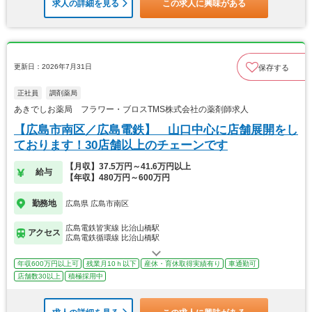
求人の詳細を見る
この求人に興味がある
更新日：2026年7月31日
保存する
正社員
調剤薬局
あきでしお薬局 フラワー・ブロスTMS株式会社の薬剤師求人
【広島市南区／広島電鉄】 山口中心に店舗展開をし
ております！30店舗以上のチェーンです
【月収】37.5万円～41.6万円以上
給与
【年収】480万円～600万円
勤務地
広島県 広島市南区
広島電鉄皆実線 比治山橋駅
アクセス
広島電鉄循環線 比治山橋駅
年収600万円以上可
残業月10ｈ以下
産休・育休取得実績有り
車通勤可
店舗数30以上
積極採用中