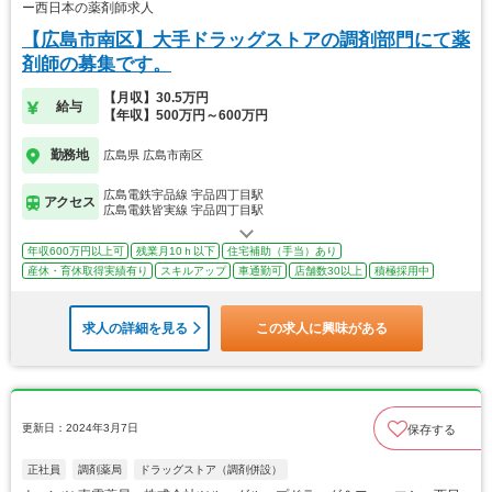
ー西日本の薬剤師求人
【広島市南区】大手ドラッグストアの調剤部門にて薬
剤師の募集です。
【月収】30.5万円
給与
【年収】500万円～600万円
勤務地
広島県 広島市南区
広島電鉄宇品線 宇品四丁目駅
アクセス
広島電鉄皆実線 宇品四丁目駅
年収600万円以上可
残業月10ｈ以下
住宅補助（手当）あり
産休・育休取得実績有り
スキルアップ
車通勤可
店舗数30以上
積極採用中
求人の詳細を見る
この求人に興味がある
更新日：2024年3月7日
保存する
正社員
調剤薬局
ドラッグストア（調剤併設）