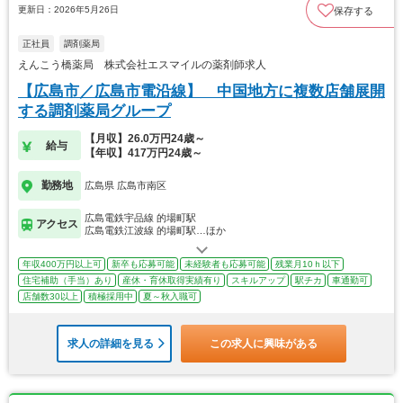
更新日：2026年5月26日
保存する
正社員
調剤薬局
えんこう橋薬局 株式会社エスマイルの薬剤師求人
【広島市／広島市電沿線】 中国地方に複数店舗展開
する調剤薬局グループ
【月収】26.0万円24歳～
給与
【年収】417万円24歳～
勤務地
広島県 広島市南区
広島電鉄宇品線 的場町駅
アクセス
広島電鉄江波線 的場町駅…ほか
年収400万円以上可
新卒も応募可能
未経験者も応募可能
残業月10ｈ以下
住宅補助（手当）あり
産休・育休取得実績有り
スキルアップ
駅チカ
車通勤可
店舗数30以上
積極採用中
夏～秋入職可
求人の詳細を見る
この求人に興味がある