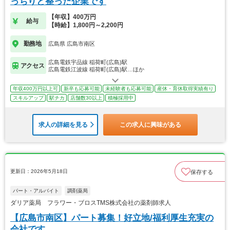
っちりと整った企業です
【年収】400万円
給与
【時給】1,800円～2,200円
勤務地
広島県 広島市南区
広島電鉄宇品線 稲荷町(広島)駅
アクセス
広島電鉄江波線 稲荷町(広島)駅…ほか
年収400万円以上可
新卒も応募可能
未経験者も応募可能
産休・育休取得実績有り
スキルアップ
駅チカ
店舗数30以上
積極採用中
求人の詳細を見る
この求人に興味がある
更新日：2026年5月18日
保存する
パート・アルバイト
調剤薬局
ダリア薬局 フラワー・ブロスTMS株式会社の薬剤師求人
【広島市南区】パート募集！好立地/福利厚生充実の
会社です。