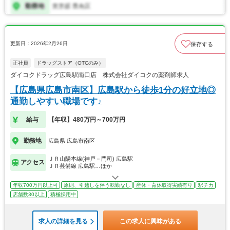
更新日：2026年2月26日
保存する
正社員
ドラッグストア（OTCのみ）
ダイコクドラッグ広島駅南口店 株式会社ダイコクの薬剤師求人
【広島県広島市南区】広島駅から徒歩1分の好立地◎
通勤しやすい職場です♪
給与
【年収】480万円～700万円
勤務地
広島県 広島市南区
ＪＲ山陽本線(神戸－門司) 広島駅
アクセス
ＪＲ芸備線 広島駅…ほか
年収700万円以上可
原則、引越しを伴う転勤なし
産休・育休取得実績有り
駅チカ
店舗数30以上
積極採用中
求人の詳細を見る
この求人に興味がある