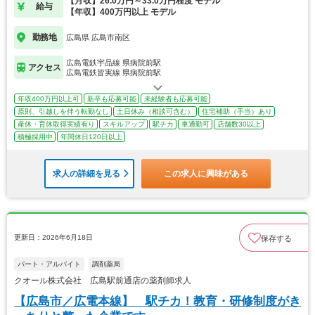
【月収】26.0万円～33.0万円程度 モデル
給与
【年収】400万円以上 モデル
勤務地
広島県 広島市南区
広島電鉄宇品線 県病院前駅
アクセス
広島電鉄皆実線 県病院前駅
年収400万円以上可
新卒も応募可能
未経験者も応募可能
原則、引越しを伴う転勤なし
土日休み（相談可含む）
住宅補助（手当）あり
産休・育休取得実績有り
スキルアップ
駅チカ
車通勤可
店舗数30以上
積極採用中
年間休日120日以上
求人の詳細を見る
この求人に興味がある
更新日：2026年6月18日
保存する
パート・アルバイト
調剤薬局
クオール株式会社 広島駅前通店の薬剤師求人
【広島市／広電本線】 駅チカ！教育・研修制度がき