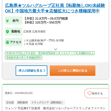
広島県★ツルハグループ正社員【転勤無しOK/未経験
OK】中国地方最大手★店舗拡大につき積極採用中
【月収】21.8万円～26.0万円程度
給与
【年収】320万円～550万円
勤務地
広島県 広島市南区
ＪＲ山陽本線(神戸－門司) 向洋駅
アクセス
ＪＲ呉線 向洋駅
年収550万円以上可
産休・育休取得実績有り
スキルアップ
店舗数30以上
登録販売者の求人
積極採用中
求人の詳細を見る
この求人に興味がある
更新日：2024年6月14日
保存する
正社員
調剤薬局
ドラッグストア（調剤併設）
ウォンツ 宇品東6丁目薬局 株式会社ツルハグループドラッグ＆ファーマシ