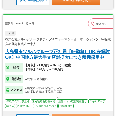
求人の詳細を見る
この求人に興味がある
更新日：2025年1月14日
保存する
正社員
株式会社ツルハグループドラッグ＆ファーマシー西日本 ウォンツ 宇品東
店の登録販売者の求人
広島県★ツルハグループ正社員【転勤無しOK/未経験
OK】中国地方最大手★店舗拡大につき積極採用中
【月収】21.8万円～26.0万円程度
給与
【年収】320万円～550万円
勤務地
広島県 広島市南区
広島電鉄宇品線 宇品二丁目駅
アクセス
広島電鉄皆実線 宇品三丁目駅
年収550万円以上可
未経験者も応募可能
産休・育休取得実績有り
スキルアップ
駅チカ
店舗数30以上
登録販売者の求人
積極採用中