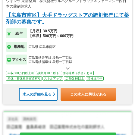
ウォンツ 東雲薬局 株式会社ツルハグループドラッグ＆ファーマシー西日
本の薬剤師求人
【広島市南区】大手ドラッグストアの調剤部門にて薬
剤師の募集です。
【月収】30.5万円
給与
【年収】500万円～600万円
勤務地
広島県 広島市南区
広島電鉄皆実線 段原一丁目駅
アクセス
広島電鉄循環線 段原一丁目駅
年収600万円以上可
残業月10ｈ以下
住宅補助（手当）あり
産休・育休取得実績有り
スキルアップ
店舗数30以上
積極採用中
求人の詳細を見る
この求人に興味がある