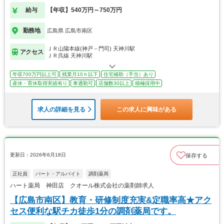
給与
【年収】540万円～750万円
勤務地
広島県 広島市南区
ＪＲ山陽本線(神戸－門司) 天神川駅
アクセス
ＪＲ呉線 天神川駅
年収700万円以上可
残業月10ｈ以下
住宅補助（手当）あり
産休・育休取得実績有り
車通勤可
店舗数30以上
積極採用中
求人の詳細を見る
この求人に興味がある
更新日：2026年6月18日
保存する
正社員
パート・アルバイト
調剤薬局
ハート薬局 神田店 クオール株式会社の薬剤師求人
【広島市南区】教育・研修制度充実&定職率高★アク
セス便利な駅チカ徒歩1分の調剤薬局です。