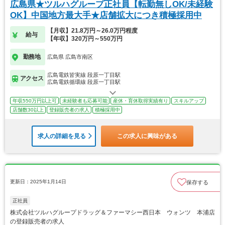
広島県★ツルハグループ正社員【転勤無しOK/未経験
OK】中国地方最大手★店舗拡大につき積極採用中
【月収】21.8万円～26.0万円程度
給与
【年収】320万円～550万円
勤務地
広島県 広島市南区
広島電鉄皆実線 段原一丁目駅
アクセス
広島電鉄循環線 段原一丁目駅
年収550万円以上可
未経験者も応募可能
産休・育休取得実績有り
スキルアップ
店舗数30以上
登録販売者の求人
積極採用中
求人の詳細を見る
この求人に興味がある
更新日：2025年1月14日
保存する
正社員
株式会社ツルハグループドラッグ＆ファーマシー西日本 ウォンツ 本浦店
の登録販売者の求人