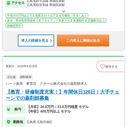
広島電鉄宇品線 県病院前駅
アクセス
広島電鉄皆実線 県病院前駅
年収600万円以上可
残業月10ｈ以下
住宅補助（手当）あり
産休・育休取得実績有り
スキルアップ
駅チカ
車通勤可
店舗数30以上
積極採用中
求人の詳細を見る
この求人に興味がある
更新日：2026年6月18日
保存する
正社員
調剤薬局
ハート薬局 東雲店 クオール株式会社の薬剤師求人
【教育・研修制度充実！】年間休日126日！大手チェ
ーンでの薬剤師募集
【月収】26.0万円～33.0万円程度 モデル
給与
【年収】400万円以上 モデル
勤務地
広島県 広島市南区