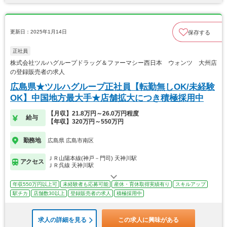
更新日：2025年1月14日
保存する
正社員
株式会社ツルハグループドラッグ＆ファーマシー西日本 ウォンツ 大州店
の登録販売者の求人
広島県★ツルハグループ正社員【転勤無しOK/未経験
OK】中国地方最大手★店舗拡大につき積極採用中
【月収】21.8万円～26.0万円程度
給与
【年収】320万円～550万円
勤務地
広島県 広島市南区
ＪＲ山陽本線(神戸－門司) 天神川駅
アクセス
ＪＲ呉線 天神川駅
年収550万円以上可
未経験者も応募可能
産休・育休取得実績有り
スキルアップ
駅チカ
店舗数30以上
登録販売者の求人
積極採用中
求人の詳細を見る
この求人に興味がある