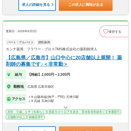
求人の詳細を見る
この求人に興味がある
更新日：2026年8月5日
保存する
パート・アルバイト
調剤薬局
カンナ薬局 フラワー・ブロスTMS株式会社の薬剤師求人
【広島県／広島市】山口中心に20店舗以上展開！ 薬
剤師の募集です♪＜非常勤＞
給与
【時給】2,000円～2,500円
勤務地
広島県 広島市南区
ＪＲ山陽本線(神戸－門司) 天神川駅
アクセス
ＪＲ呉線 天神川駅
原則、引越しを伴う転勤なし
残業月10ｈ以下
産休・育休取得実績有り
車通勤可
店舗数30以上
積極採用中