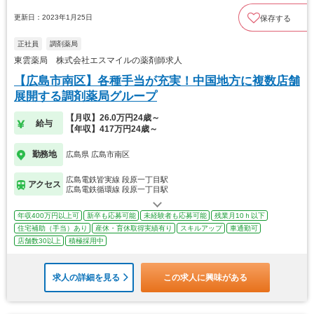
更新日：2023年1月25日
保存する
正社員
調剤薬局
東雲薬局 株式会社エスマイルの薬剤師求人
【広島市南区】各種手当が充実！中国地方に複数店舗
展開する調剤薬局グループ
【月収】26.0万円24歳～
給与
【年収】417万円24歳～
勤務地
広島県 広島市南区
広島電鉄皆実線 段原一丁目駅
アクセス
広島電鉄循環線 段原一丁目駅
年収400万円以上可
新卒も応募可能
未経験者も応募可能
残業月10ｈ以下
住宅補助（手当）あり
産休・育休取得実績有り
スキルアップ
車通勤可
店舗数30以上
積極採用中
求人の詳細を見る
この求人に興味がある