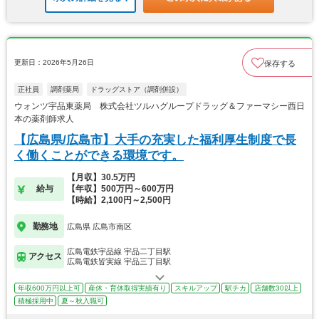
更新日：2026年5月26日
保存する
正社員
調剤薬局
ドラッグストア（調剤併設）
ウォンツ宇品東薬局 株式会社ツルハグループドラッグ＆ファーマシー西日
本の薬剤師求人
【広島県/広島市】大手の充実した福利厚生制度で長
く働くことができる環境です。
【月収】30.5万円
給与
【年収】500万円～600万円
【時給】2,100円～2,500円
勤務地
広島県 広島市南区
広島電鉄宇品線 宇品二丁目駅
アクセス
広島電鉄皆実線 宇品三丁目駅
年収600万円以上可
産休・育休取得実績有り
スキルアップ
駅チカ
店舗数30以上
積極採用中
夏～秋入職可