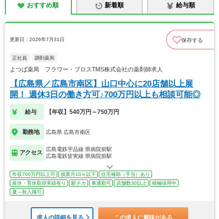
おすすめ順
新着順
給与順
更新日：2026年7月31日
保存する
正社員
調剤薬局
よつば薬局 フラワー・ブロスTMS株式会社の薬剤師求人
【広島県／広島市南区】山口中心に20店舗以上展
開！ 週休3日の働き方可♪700万円以上も相談可能◎
給与
【年収】540万円～750万円
勤務地
広島県 広島市南区
広島電鉄宇品線 県病院前駅
アクセス
広島電鉄皆実線 県病院前駅
年収700万円以上可
残業月10ｈ以下
住宅補助（手当）あり
産休・育休取得実績有り
駅チカ
車通勤可
店舗数30以上
積極採用中
夏～秋入職可
求人の詳細を見る
この求人に興味がある