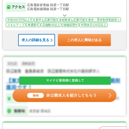
広島電鉄皆実線 段原一丁目駅
アクセス
広島電鉄循環線 段原一丁目駅
年収400万円以上可
新卒も応募可能
未経験者も応募可能
産休・育休取得実績有り
スキルアップ
車通勤可
店舗数30以上
積極採用中
年間休日120日以上
求人の詳細を見る
この求人に興味がある