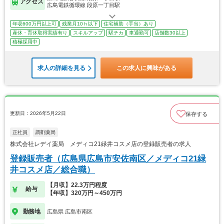
アクセス
広島電鉄循環線 段原一丁目駅
年収600万円以上可
残業月10ｈ以下
住宅補助（手当）あり
産休・育休取得実績有り
スキルアップ
駅チカ
車通勤可
店舗数30以上
積極採用中
求人の詳細を見る
この求人に興味がある
更新日：2026年5月22日
保存する
正社員
調剤薬局
株式会社レデイ薬局 メディコ21緑井コスメ店の登録販売者の求人
登録販売者（広島県広島市安佐南区／メディコ21緑
井コスメ店／総合職）
【月収】22.3万円程度
給与
【年収】320万円～450万円
勤務地
広島県 広島市南区