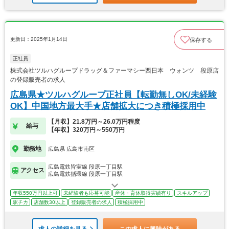
更新日：2025年1月14日
保存する
正社員
株式会社ツルハグループドラッグ＆ファーマシー西日本 ウォンツ 段原店
の登録販売者の求人
広島県★ツルハグループ正社員【転勤無しOK/未経験
OK】中国地方最大手★店舗拡大につき積極採用中
【月収】21.8万円～26.0万円程度
給与
【年収】320万円～550万円
勤務地
広島県 広島市南区
広島電鉄皆実線 段原一丁目駅
アクセス
広島電鉄循環線 段原一丁目駅
年収550万円以上可
未経験者も応募可能
産休・育休取得実績有り
スキルアップ
駅チカ
店舗数30以上
登録販売者の求人
積極採用中