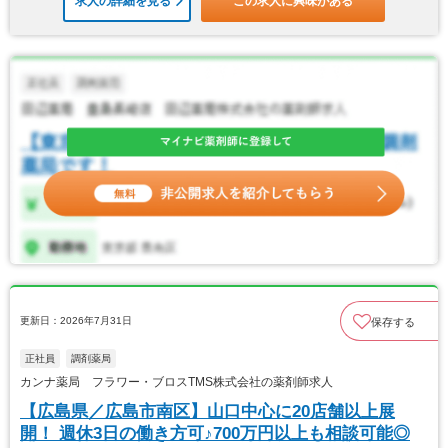
求人の詳細を見る
この求人に興味がある
更新日：2026年7月31日
保存する
正社員
調剤薬局
カンナ薬局 フラワー・ブロスTMS株式会社の薬剤師求人
【広島県／広島市南区】山口中心に20店舗以上展
開！ 週休3日の働き方可♪700万円以上も相談可能◎