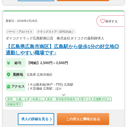
更新日：2026年2月26日
保存する
パート・アルバイト
ドラッグストア（OTCのみ）
ダイコクドラッグ広島駅南口店 株式会社ダイコクの薬剤師求人
【広島県広島市南区】広島駅から徒歩1分の好立地◎
通勤しやすい職場です♪
給与
【時給】2,500円～3,500円
勤務地
広島県 広島市南区
ＪＲ山陽本線(神戸－門司) 広島駅
アクセス
ＪＲ芸備線 広島駅…ほか
原則、引越しを伴う転勤なし
産休・育休取得実績有り
駅チカ
店舗数30以上
積極採用中
求人の詳細を見る
この求人に興味がある