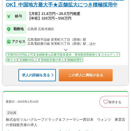
OK】中国地方最大手★店舗拡大につき積極採用中
【月収】21.8万円～26.0万円程度
給与
【年収】320万円～550万円
勤務地
広島県 広島市南区
広島電鉄宇品線 皆実町六丁目（西側）駅
アクセス
広島電鉄横川線 皆実町六丁目（西側）駅…ほか
年収550万円以上可
未経験者も応募可能
産休・育休取得実績有り
スキルアップ
駅チカ
店舗数30以上
登録販売者の求人
積極採用中
求人の詳細を見る
この求人に興味がある
更新日：2025年1月14日
保存する
正社員
株式会社ツルハグループドラッグ＆ファーマシー西日本 ウォンツ 東雲店
の登録販売者の求人