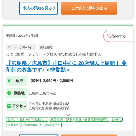
求人の詳細を見る
この求人に興味がある
更新日：2026年8月5日
保存する
パート・アルバイト
調剤薬局
よつば薬局 フラワー・ブロスTMS株式会社の薬剤師求人
【広島県／広島市】山口中心に20店舗以上展開！ 薬
剤師の募集です♪＜非常勤＞
給与
【時給】2,000円～2,500円
勤務地
広島県 広島市南区
広島電鉄宇品線 県病院前駅
アクセス
広島電鉄皆実線 県病院前駅
原則、引越しを伴う転勤なし
残業月10ｈ以下
産休・育休取得実績有り
駅チカ
車通勤可
店舗数30以上
積極採用中