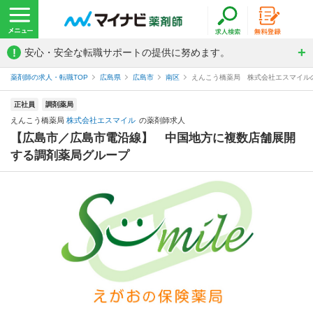
!
安心・安全な転職サポートの提供に努めます。
薬剤師の求人・転職TOP
広島県
広島市
南区
えんこう橋薬局 株式会社エスマイル
正社員
調剤薬局
えんこう橋薬局
株式会社エスマイル
の薬剤師求人
【広島市／広島市電沿線】 中国地方に複数店舗展開
する調剤薬局グループ