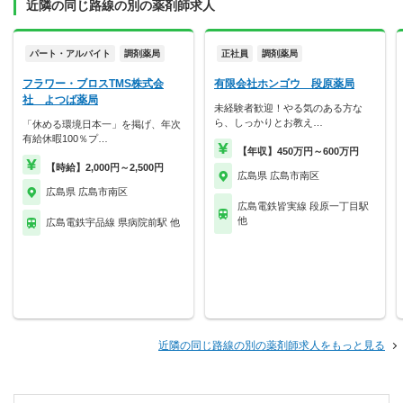
近隣の同じ路線の別の薬剤師求人
パート・アルバイト
調剤薬局
正社員
調剤薬局
フラワー・ブロスTMS株式会
有限会社ホンゴウ 段原薬局
社 よつば薬局
未経験者歓迎！やる気のある方な
ら、しっかりとお教え…
「休める環境日本一」を掲げ、年次
有給休暇100％プ…
【年収】450万円～600万円
【時給】2,000円～2,500円
広島県 広島市南区
広島県 広島市南区
広島電鉄皆実線 段原一丁目駅
他
広島電鉄宇品線 県病院前駅 他
近隣の同じ路線の別の薬剤師求人をもっと見る