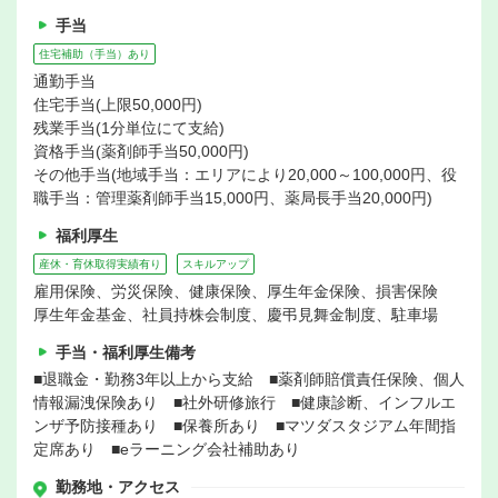
手当
住宅補助（手当）あり
通勤手当
住宅手当(上限50,000円)
残業手当(1分単位にて支給)
資格手当(薬剤師手当50,000円)
その他手当(地域手当：エリアにより20,000～100,000円、役
職手当：管理薬剤師手当15,000円、薬局長手当20,000円)
福利厚生
産休・育休取得実績有り
スキルアップ
雇用保険、労災保険、健康保険、厚生年金保険、損害保険
厚生年金基金、社員持株会制度、慶弔見舞金制度、駐車場
手当・福利厚生備考
■退職金・勤務3年以上から支給 ■薬剤師賠償責任保険、個人
情報漏洩保険あり ■社外研修旅行 ■健康診断、インフルエ
ンザ予防接種あり ■保養所あり ■マツダスタジアム年間指
定席あり ■eラーニング会社補助あり
勤務地・アクセス