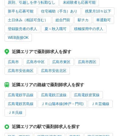
原則、引越しを伴う転勤なし
未経験者も応募可能
新卒も応募可能
住宅補助（手当）あり
残業月10ｈ以下
土日休み（相談可含む）
総合門前
駅チカ
車通勤可
登録販売者の求人
夏～秋入職可
積極採用中の求人
WEB面接OK
近隣エリアで薬剤師求人を探す
広島市
広島市中区
広島市東区
広島市西区
広島市安佐南区
広島市安佐北区
近隣エリアの路線で薬剤師求人を探す
広島電鉄宇品線
広島電鉄江波線
広島電鉄皆実線
広島電鉄宮島線
ＪＲ山陽本線(神戸－門司)
ＪＲ芸備線
ＪＲ呉線
近隣エリアの駅で薬剤師求人を探す