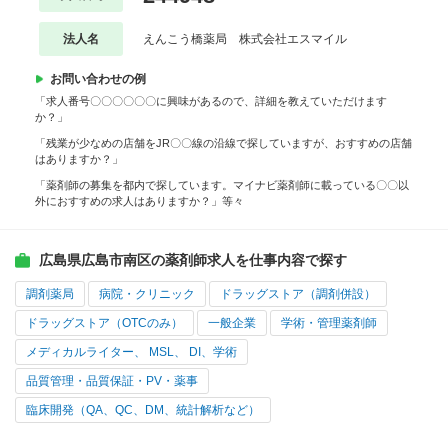
法人名
えんこう橋薬局 株式会社エスマイル
お問い合わせの例
「求人番号〇〇〇〇〇〇に興味があるので、詳細を教えていただけます
か？」
「残業が少なめの店舗をJR〇〇線の沿線で探していますが、おすすめの店舗
はありますか？」
「薬剤師の募集を都内で探しています。マイナビ薬剤師に載っている〇〇以
外におすすめの求人はありますか？」等々
広島県広島市南区の薬剤師求人を仕事内容で探す
調剤薬局
病院・クリニック
ドラッグストア（調剤併設）
ドラッグストア（OTCのみ）
一般企業
学術・管理薬剤師
メディカルライター、 MSL、 DI、学術
品質管理・品質保証・PV・薬事
臨床開発（QA、QC、DM、統計解析など）