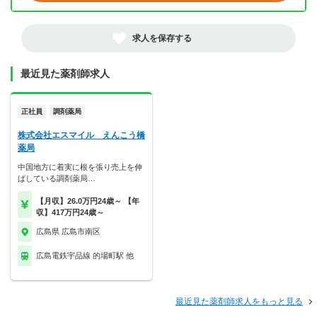
求人を保存する
最近見た薬剤師求人
正社員
調剤薬局
株式会社エスマイル えんこう橋
薬局
中国地方に着実に根を張り売上を伸
ばしている調剤薬局…
【月収】26.0万円24歳～ 【年
収】417万円24歳～
広島県 広島市南区
広島電鉄宇品線 的場町駅 他
最近見た薬剤師求人をもっと見る