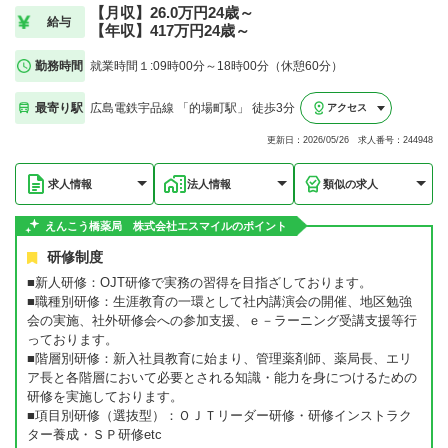
【月収】26.0万円24歳～
給与
【年収】417万円24歳～
勤務時間
就業時間１:09時00分～18時00分（休憩60分）
最寄り駅
広島電鉄宇品線 「的場町駅」 徒歩3分
アクセス
更新日：2026/05/26 求人番号：244948
求人情報
法人情報
類似の求人
えんこう橋薬局 株式会社エスマイルのポイント
研修制度
■新人研修：OJT研修で実務の習得を目指ざしております。
■職種別研修：生涯教育の一環として社内講演会の開催、地区勉強
会の実施、社外研修会への参加支援、ｅ－ラーニング受講支援等行
っております。
■階層別研修：新入社員教育に始まり、管理薬剤師、薬局長、エリ
ア長と各階層において必要とされる知識・能力を身につけるための
研修を実施しております。
■項目別研修（選抜型）：ＯＪＴリーダー研修・研修インストラク
ター養成・ＳＰ研修etc