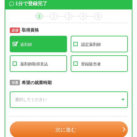
1分で登録完了
1
2
3
4
5
取得資格
必須
必須
薬剤師
認定薬剤師
薬剤師取得見込
登録販売者
取得予定年
希望の就業時期
必須
任意
年 3月
次に進む