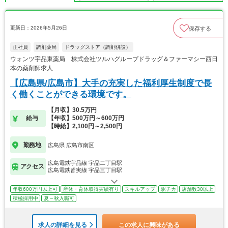
更新日：2026年5月26日
保存する
正社員
調剤薬局
ドラッグストア（調剤併設）
ウォンツ宇品東薬局 株式会社ツルハグループドラッグ＆ファーマシー西日
本の薬剤師求人
【広島県/広島市】大手の充実した福利厚生制度で長
く働くことができる環境です。
【月収】30.5万円
給与
【年収】500万円～600万円
【時給】2,100円～2,500円
勤務地
広島県 広島市南区
広島電鉄宇品線 宇品二丁目駅
アクセス
広島電鉄皆実線 宇品三丁目駅
年収600万円以上可
産休・育休取得実績有り
スキルアップ
駅チカ
店舗数30以上
積極採用中
夏～秋入職可
求人の詳細を見る
この求人に興味がある