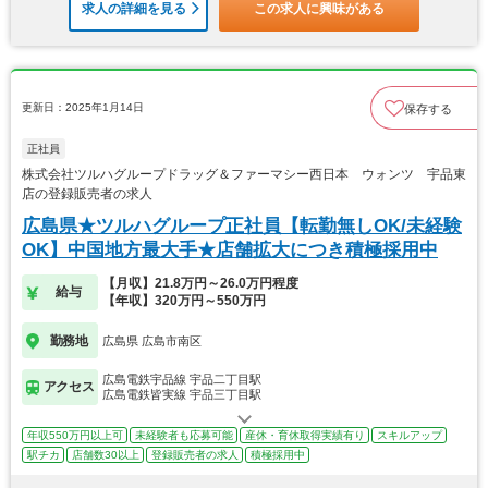
求人の詳細を見る
この求人に興味がある
更新日：2025年1月14日
保存する
正社員
株式会社ツルハグループドラッグ＆ファーマシー西日本 ウォンツ 宇品東
店の登録販売者の求人
広島県★ツルハグループ正社員【転勤無しOK/未経験
OK】中国地方最大手★店舗拡大につき積極採用中
【月収】21.8万円～26.0万円程度
給与
【年収】320万円～550万円
勤務地
広島県 広島市南区
広島電鉄宇品線 宇品二丁目駅
アクセス
広島電鉄皆実線 宇品三丁目駅
年収550万円以上可
未経験者も応募可能
産休・育休取得実績有り
スキルアップ
駅チカ
店舗数30以上
登録販売者の求人
積極採用中