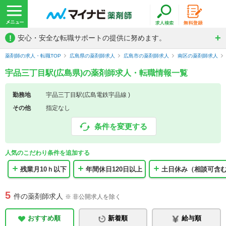
!
安心・安全な転職サポートの提供に努めます。
薬剤師の求人・転職TOP
広島県の薬剤師求人
広島市の薬剤師求人
南区の薬剤師求人
宇品三丁目駅(広島県)の薬剤師求人・転職情報一覧
勤務地
宇品三丁目駅(広島電鉄宇品線 )
その他
指定なし
条件を変更する
人気のこだわり条件を追加する
残業月10ｈ以下
年間休日120日以上
土日休み（相談可含
5
件の薬剤師求人
※ 非公開求人を除く
おすすめ順
新着順
給与順