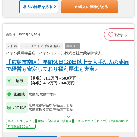
求人の詳細を見る
この求人に興味がある
更新日：2026年6月19日
保存する
正社員
ドラッグストア（調剤併設）
募集停止
イオン薬局宇品店 イオンリテール株式会社の薬剤師求人
【広島市南区】年間休日120日以上☆大手法人の薬局
で経営も安定しており福利厚生も充実♪
【月収】31.1万円～58.0万円
給与
【年収】492万円～846万円
勤務地
広島県 広島市南区
広島電鉄宇品線 宇品三丁目駅
アクセス
広島電鉄皆実線 宇品三丁目駅
年収800万円以上可
産休・育休取得実績有り
スキルアップ
駅チカ
店舗数30以上
年間休日120日以上