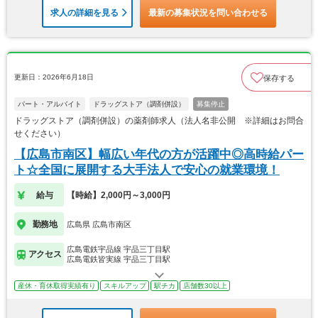
求人の詳細を見る
最新の募集状況を問い合わせる
更新日：2026年6月18日
保存する
パート・アルバイト
ドラッグストア（調剤併設）
募集停止
ドラッグストア（調剤併設）の薬剤師求人（法人名非公開 ※詳細はお問合
せください）
【広島市南区】幅広い年代の方が活躍中◎高時給パー
ト☆全国に展開する大手法人で安心の就業環境！
給与
【時給】2,000円～3,000円
勤務地
広島県 広島市南区
広島電鉄宇品線 宇品三丁目駅
アクセス
広島電鉄皆実線 宇品三丁目駅
産休・育休取得実績有り
スキルアップ
駅チカ
店舗数30以上