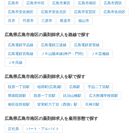
広島市
広島市中区
広島市東区
広島市南区
広島市西区
広島市安佐南区
広島市安佐北区
広島市安芸区
広島市佐伯区
呉市
竹原市
三原市
尾道市
福山市
広島県広島市南区の薬剤師求人を路線で探す
広島電鉄宇品線
広島電鉄江波線
広島電鉄皆実線
広島電鉄宮島線
ＪＲ山陽本線(神戸－門司)
ＪＲ芸備線
ＪＲ呉線
広島県広島市南区の薬剤師求人を駅で探す
段原一丁目駅
稲荷町(広島)駅
広島駅
宇品二丁目駅
県病院前駅
段原一丁目駅
比治山橋駅
広大附属学校前駅
南区役所前駅
皆実町六丁目（西側）駅
天神川駅
広島県広島市南区の薬剤師求人を雇用形態で探す
正社員
パート・アルバイト