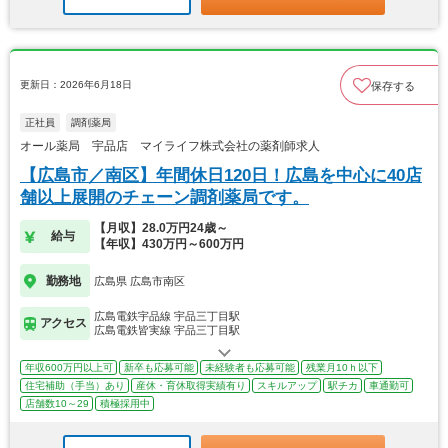
更新日：2026年6月18日
保存する
正社員
調剤薬局
オール薬局 宇品店 マイライフ株式会社の薬剤師求人
【広島市／南区】年間休日120日！広島を中心に40店
舗以上展開のチェーン調剤薬局です。
【月収】28.0万円24歳～
給与
【年収】430万円～600万円
勤務地
広島県 広島市南区
広島電鉄宇品線 宇品三丁目駅
アクセス
広島電鉄皆実線 宇品三丁目駅
年収600万円以上可
新卒も応募可能
未経験者も応募可能
残業月10ｈ以下
住宅補助（手当）あり
産休・育休取得実績有り
スキルアップ
駅チカ
車通勤可
店舗数10～29
積極採用中