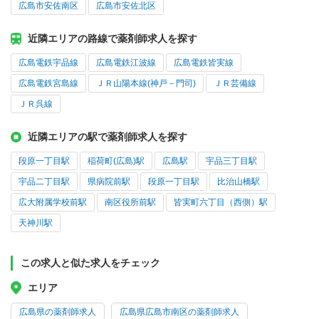
広島市安佐南区
広島市安佐北区
近隣エリアの路線で薬剤師求人を探す
広島電鉄宇品線
広島電鉄江波線
広島電鉄皆実線
広島電鉄宮島線
ＪＲ山陽本線(神戸－門司)
ＪＲ芸備線
ＪＲ呉線
近隣エリアの駅で薬剤師求人を探す
段原一丁目駅
稲荷町(広島)駅
広島駅
宇品三丁目駅
宇品二丁目駅
県病院前駅
段原一丁目駅
比治山橋駅
広大附属学校前駅
南区役所前駅
皆実町六丁目（西側）駅
天神川駅
この求人と似た求人をチェック
エリア
広島県の薬剤師求人
広島県広島市南区の薬剤師求人