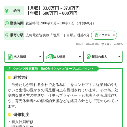
【月収】33.0万円～37.0万円
給与
【年収】500万円～600万円
勤務時間
就業時間1:09時00分～18時00分（休憩60分）
最寄り駅
広島電鉄皆実線「段原一丁目駅」 徒歩9分
アクセス
更新日：2024/03/05 求人番号：450855
求人情報
法人情報
類似の求人
ウォンツ段原薬局 株式会社ツルハグループ…のポイント
経営方針
「自分たちが誇れる会社である為に」をコンセプトに従業員のやり
がいと生活の豊かさの満足度向上を目指されています。その為、効
率的な働き方の推進や、仕事もプライベートも充実させる環境作り
や、育児休業者への積極的支援などを経営方針として定められてい
ます。
研修制度
・新入社員研修