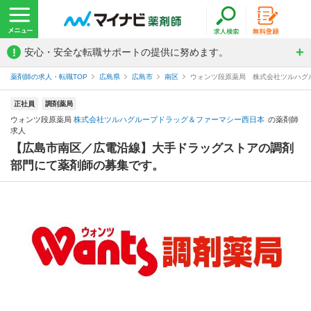
!
安心・安全な転職サポートの提供に努めます。
薬剤師の求人・転職TOP
広島県
広島市
南区
ウォンツ段原薬局 株式会社ツルハグ
正社員
調剤薬局
ウォンツ段原薬局
株式会社ツルハグループドラッグ＆ファーマシー西日本
の薬剤師
求人
【広島市南区／広電沿線】大手ドラッグストアの調剤
部門にて薬剤師の募集です。