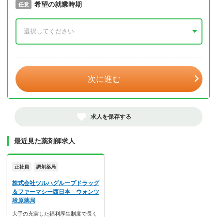
取得予定年
希望の就業時期
必須
任意
年 3月
次に進む
求人を保存する
最近見た薬剤師求人
正社員
調剤薬局
株式会社ツルハグループドラッグ
＆ファーマシー西日本 ウォンツ
段原薬局
大手の充実した福利厚生制度で長く