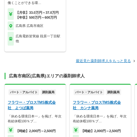
働くことができる環…
【月収】33.0万円～37.0万円
【年収】500万円～600万円
広島県 広島市南区
広島電鉄皆実線 段原一丁目駅
他
最近見た薬剤師求人をもっと見る
広島市南区(広島県)エリアの薬剤師求人
パート・アルバイト
調剤薬局
パート・アルバイト
調剤薬局
フラワー・ブロスTMS株式会
フラワー・ブロスTMS株式会
社 よつば薬局
社 カンナ薬局
「休める環境日本一」を掲げ、年次
「休める環境日本一」を掲げ、年次
有給休暇100％プ…
有給休暇100％プ…
【時給】2,000円～2,500円
【時給】2,000円～2,500円