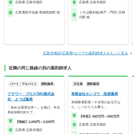
広島県 広島市南区
広島県 広島市南区
広島電鉄宇品線 県病院前駅 他
ＪＲ山陽本線(神戸－門司) 天神
川駅 他
広島市南区(広島県)エリアの薬剤師求人をもっと見る
近隣の同じ路線の別の薬剤師求人
パート・アルバイト
調剤薬局
正社員
調剤薬局
フラワー・ブロスTMS株式会
有限会社ホンゴウ 段原薬局
社 よつば薬局
未経験者歓迎！やる気のある方な
ら、しっかりとお教え…
「休める環境日本一」を掲げ、年次
有給休暇100％プ…
【年収】450万円～600万円
【時給】2,000円～2,500円
広島県 広島市南区
広島県 広島市南区