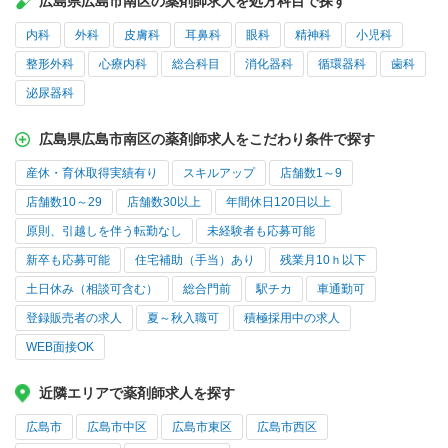
広島県広島市南区の薬剤師求人を処方科目で探す
内科
外科
皮膚科
耳鼻科
眼科
精神科
小児科
整形外科
心療内科
総合科目
消化器科
循環器科
歯科
泌尿器科
広島県広島市南区の薬剤師求人をこだわり条件で探す
産休・育休取得実績有り
スキルアップ
店舗数1～9
店舗数10～29
店舗数30以上
年間休日120日以上
原則、引越しを伴う転勤なし
未経験者も応募可能
新卒も応募可能
住宅補助（手当）あり
残業月10ｈ以下
土日休み（相談可含む）
総合門前
駅チカ
車通勤可
登録販売者の求人
夏～秋入職可
積極採用中の求人
WEB面接OK
近隣エリアで薬剤師求人を探す
広島市
広島市中区
広島市東区
広島市西区