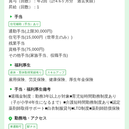
賞与（回数）：年2回（計4.6ヶ月分 過去実績）
昇給（回数）：1
手当
住宅補助（手当）あり
通勤手当(上限30,000円)
住宅手当(15,000円（世帯主のみ）)
残業手当
資格手当(75,000円)
その他手当(家族手当、役職手当)
福利厚生
産休・育休取得実績有り
スキルアップ
雇用保険、労災保険、健康保険、厚生年金保険
手当・福利厚生備考
■退職金制度：勤務3年以上が対象■育児短時間勤務制度あり
（子が小学4年生になるまで）■介護短時間勤務制度あり■認定
薬剤師取得サポート■白衣制服貸与■LTD制度■薬剤師賠償保険
勤務地・アクセス
車通勤可
駅チカ